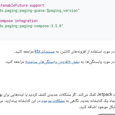
stenableFuture support
dx.paging:paging-guava:$paging_version"
Compose integration
dx.paging:paging-compose:3.5.0"
ر مورد استفاده از افزونه‌های کاتلین، به
مستندات ktx
مراجعه کنید.
در مورد وابستگی‌ها، به
بخش «افزودن وابستگی‌های ساخت»
مراجعه کنید.
بازخورد شما به بهبود Jetpack کمک می‌کند. اگر مشکلات جدیدی کشف کردید یا ایده‌هایی 
ایجاد یک کتابخانه جدید، نگاهی به
مشکلات موجود
در این کتابخانه بیندازید. می
شکل موجود اضافه کنید.