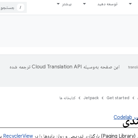
توسعه دهید
بیشتر
/
این صفحه به‌وسیله
ترجمه شده
Get started
Jetpack
کتابخانه ها
ندی
بر
Codelab
ا را در
RecyclerView
بر