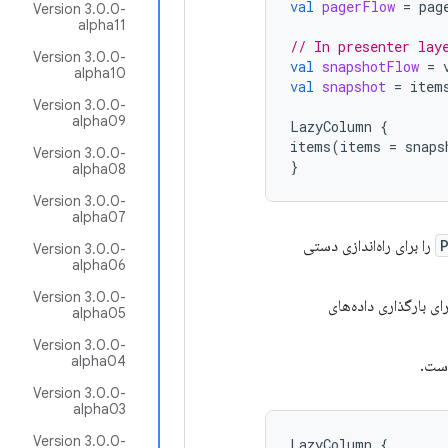
val
pagerFlow
=
pag
Version 3.0.0-
alpha11
// In presenter lay
Version 3.0.0-
val
snapshotFlow
=
alpha10
val
snapshot
=
item
Version 3.0.0-
alpha09
LazyColumn
{
items
(
items
=
snaps
Version 3.0.0-
}
alpha08
Version 3.0.0-
alpha07
را برای راه‌اندازی دستی
Version 3.0.0-
alpha06
Version 3.0.0-
ی بارگذاری داده‌های
alpha05
Version 3.0.0-
alpha04
است.
Version 3.0.0-
alpha03
Version 3.0.0-
LazyColumn
{