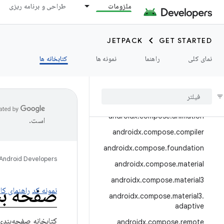
androidx.camera.media3
ملزومات
طراحی و برنامه ریزی
androidx.camera.viewfinder
androidx.car
JETPACK
GET STARTED
androidx.car.app
نمای کلی
راهنما
نمونه ها
کتابخانه ها
androidx.cardview
androidx
.
collection
androidx
.
compose
androidx
.
compose
.
animation
است.
androidx
.
compose
.
compiler
androidx
.
compose
.
foundation
Android Developers
androidx
.
compose
.
material
androidx
.
compose
.
material3
صفحه ب
نمونه کد
راهنمای کار
androidx
.
compose
.
material3
.
adaptive
کتابخانه صفحه‌بندی (Paging Library) بارگذاری تدریجی و روان داده‌ه
androidx
.
compose
.
remote