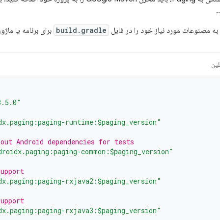
.
به مصنوعات مورد نیاز خود را در فایل
build.gradle
برای برنامه یا ماژ
لین
3.5.0"
dx.paging:paging-runtime:$paging_version"
hout Android dependencies for tests
droidx.paging:paging-common:$paging_version"
support
dx.paging:paging-rxjava2:$paging_version"
support
dx.paging:paging-rxjava3:$paging_version"