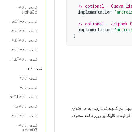
// optional - Guava Li
نسخه ۳.۲.۰-
implementation
"androi
alpha06
نسخه ۳.۲.۰-آلفا۰۵
// optional - Jetpack 
implementation
"androi
نسخه ۳.۲.۰-آلفا۰۴
}
نسخه ۳.۲.۰-آلفا۰۳
نسخه ۳.۲.۰-آلفا۰۲
نسخه ۳.۲.۰-آلفا۰۱
نسخه ۳.۱
نسخه ۳.۱.۱
نسخه ۳.۱.۰
نسخه ۳.۱.۰-rc01
نسخه ۳.۱.۰-بتا۰۱
برای بهبود این کتابخانه دارید، به ما اطلاع
‌توانید با کلیک بر روی دکمه ستاره،
نسخه ۳.۱.۰-آلفا۰۴
نسخه ۳.۱.۰-
alpha03