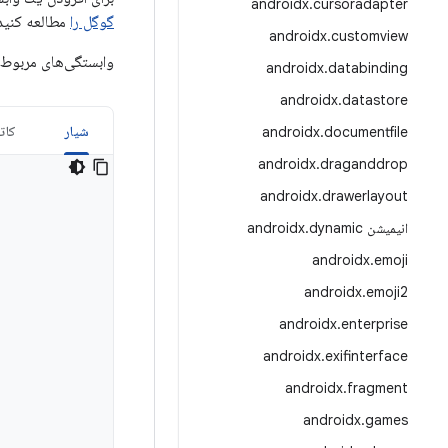
androidx
.
cursoradapter
گوگل را
مطالعه کنید
androidx
.
customview
وابستگی‌های مربوط 
androidx
.
databinding
androidx
.
datastore
شیار
کات
androidx
.
documentfile
androidx
.
draganddrop
androidx
.
drawerlayout
انیمیشن androidx
dynamic
.
androidx
.
emoji
androidx
.
emoji2
androidx
.
enterprise
androidx
.
exifinterface
androidx
.
fragment
androidx
.
games