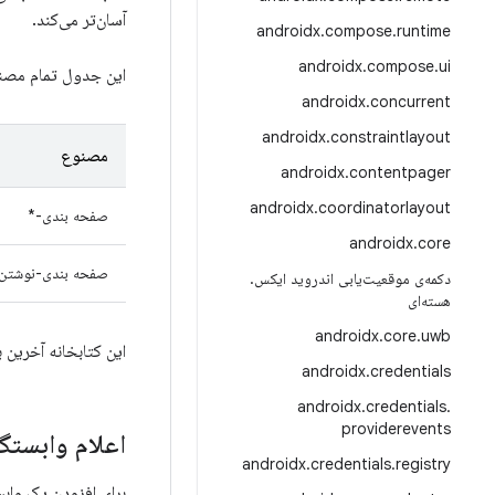
آسان‌تر می‌کند.
androidx
.
compose
.
runtime
androidx
.
compose
.
ui
این جدول تمام مصن
androidx
.
concurrent
androidx
.
constraintlayout
مصنوع
androidx
.
contentpager
androidx
.
coordinatorlayout
صفحه بندی-*
androidx
.
core
صفحه بندی-نوشتن
دکمه‌ی موقعیت‌یابی اندروید ایکس
.
هسته‌ای
androidx
.
core
.
uwb
این کتابخانه آخرین بار در تاریخ ۶ مه ۲۶
androidx
.
credentials
androidx
.
credentials
.
providerevents
اعلام وابستگی
androidx
.
credentials
.
registry
برای افزودن یک وابستگی به Paging، باید مخزن Google Maven را به پروژه خود 