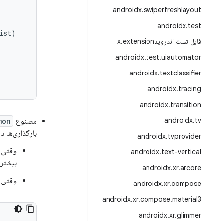
androidx
.
swiperfreshlayout
androidx
.
test
ist
)
فایل تست اندرویدx
extension
.
androidx
.
test
.
uiautomator
androidx
.
textclassifier
androidx
.
tracing
androidx
.
transition
androidx
.
tv
مصنوع
mon
بارگذاری‌ها د
androidx
.
tvprovider
وقتی 
androidx
.
text-vertical
بیشتر 
androidx
.
xr
.
arcore
وقتی با API 
androidx
.
xr
.
compose
androidx
.
xr
.
compose
.
material3
androidx
.
xr
.
glimmer