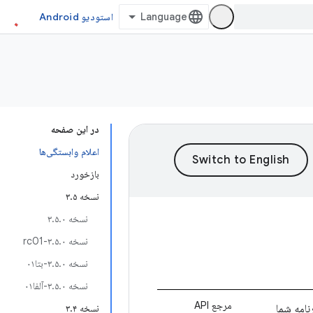
استودیو Android
در این صفحه
اعلام وابستگی‌ها
بازخورد
نسخه ۳.۵
نسخه ۳.۵.۰
نسخه ۳.۵.۰-rc01
نسخه ۳.۵.۰-بتا۰۱
نسخه ۳.۵.۰-آلفا۰۱
مرجع API
نامه شما
نسخه ۳.۴