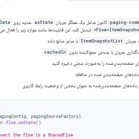
paging-com
اکنون شامل یک عملگر جریان
asState
جدید روی
Data>
Flow<ItemSnapshot
تبدیل کند. این قابلیت‌ها مانند موارد زیر را فعال می‌
 جریان
ItemSnapshotList
با سایر منابع داده
‌گذاری جریان با چندین جمع‌کننده بدون
cachedIn
ای صفحه‌بندی‌شده را به‌صورت محلی ذخیره کنید
داده‌های صفحه‌بندی شده در حافظه
داده‌های صفحه‌بندی‌شده به عنوان بخشی از وضعیت رابط کاربری
l
agingConfig
,
pagingSourceFactory
)
er
.
flow
.
asState
()
nvert the flow to a SharedFlow