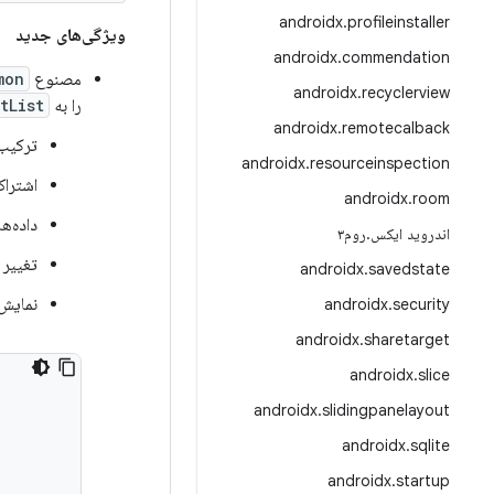
androidx
.
profileinstaller
ویژگی‌های جدید
androidx
.
commendation
مصنوع
mon
androidx
.
recyclerview
را به
List>
androidx
.
remotecalback
ترکیب
androidx
.
resourceinspection
اشتراک
androidx
.
room
داده‌ه
اندروید ایکس
.
روم۳
تغییر 
androidx
.
savedstate
نمایش 
androidx
.
security
androidx
.
sharetarget
androidx
.
slice
androidx
.
slidingpanelayout
androidx
.
sqlite
androidx
.
startup