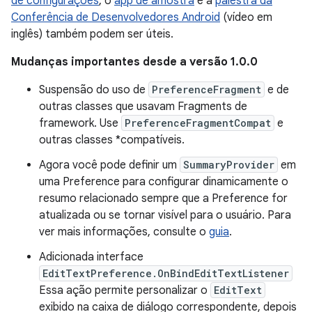
de configurações
, o
app de amostra
e a
palestra da
Conferência de Desenvolvedores Android
(vídeo em
inglês) também podem ser úteis.
Mudanças importantes desde a versão 1.0.0
Suspensão do uso de
PreferenceFragment
e de
outras classes que usavam Fragments de
framework. Use
PreferenceFragmentCompat
e
outras classes *compatíveis.
Agora você pode definir um
SummaryProvider
em
uma Preference para configurar dinamicamente o
resumo relacionado sempre que a Preference for
atualizada ou se tornar visível para o usuário. Para
ver mais informações, consulte o
guia
.
Adicionada interface
EditTextPreference.OnBindEditTextListener
Essa ação permite personalizar o
EditText
exibido na caixa de diálogo correspondente, depois