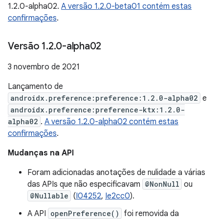
1.2.0-alpha02.
A versão 1.2.0-beta01 contém estas
confirmações
.
Versão 1
.
2
.
0-alpha02
3 novembro de 2021
Lançamento de
androidx.preference:preference:1.2.0-alpha02
e
androidx.preference:preference-ktx:1.2.0-
alpha02
.
A versão 1.2.0-alpha02 contém estas
confirmações
.
Mudanças na API
Foram adicionadas anotações de nulidade a várias
das APIs que não especificavam
@NonNull
ou
@Nullable
(
I04252
,
Ie2cc0
).
A API
openPreference()
foi removida da