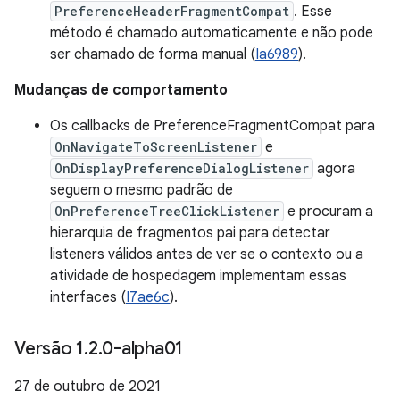
PreferenceHeaderFragmentCompat
. Esse
método é chamado automaticamente e não pode
ser chamado de forma manual (
Ia6989
).
Mudanças de comportamento
Os callbacks de PreferenceFragmentCompat para
OnNavigateToScreenListener
e
OnDisplayPreferenceDialogListener
agora
seguem o mesmo padrão de
OnPreferenceTreeClickListener
e procuram a
hierarquia de fragmentos pai para detectar
listeners válidos antes de ver se o contexto ou a
atividade de hospedagem implementam essas
interfaces (
I7ae6c
).
Versão 1
.
2
.
0-alpha01
27 de outubro de 2021