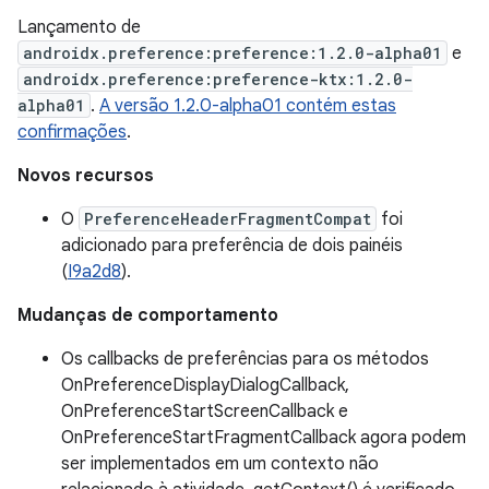
Lançamento de
androidx.preference:preference:1.2.0-alpha01
e
androidx.preference:preference-ktx:1.2.0-
alpha01
.
A versão 1.2.0-alpha01 contém estas
confirmações
.
Novos recursos
O
PreferenceHeaderFragmentCompat
foi
adicionado para preferência de dois painéis
(
I9a2d8
).
Mudanças de comportamento
Os callbacks de preferências para os métodos
OnPreferenceDisplayDialogCallback,
OnPreferenceStartScreenCallback e
OnPreferenceStartFragmentCallback agora podem
ser implementados em um contexto não