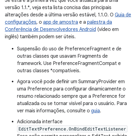
Se esta é a primeira vez que você atualiza para uma
versão 1.1.*, veja esta lista concisa das principais
alterações desde a última versão estável, 1.1.0. O
Guia de
configurações
, o
app de amostra
e a
palestra da
Conferência de Desenvolvedores Android
(vídeo em
inglês) também podem ser úteis.
Suspensão do uso de PreferenceFragment e de
outras classes que usavam Fragments de
framework. Use PreferenceFragmentCompat e
outras classes *compatíveis.
Agora você pode definir um SummaryProvider em
uma Preference para configurar dinamicamente o
resumo relacionado sempre que a Preference for
atualizada ou se tornar visível para o usuário. Para
ver mais informações, consulte o
guia
.
Adicionada interface
EditTextPreference.OnBindEditTextListener