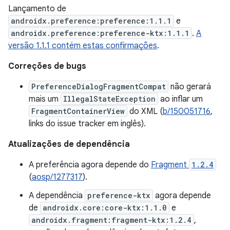
Lançamento de
androidx.preference:preference:1.1.1
e
androidx.preference:preference-ktx:1.1.1
.
A
versão 1.1.1 contém estas confirmações
.
Correções de bugs
PreferenceDialogFragmentCompat
não gerará
mais um
IllegalStateException
ao inflar um
FragmentContainerView
do XML (
b/150051716
,
links do issue tracker em inglês).
Atualizações de dependência
A preferência agora depende do
Fragment
1.2.4
(
aosp/1277317
).
A dependência
preference-ktx
agora depende
de
androidx.core:core-ktx:1.1.0
e
androidx.fragment:fragment-ktx:1.2.4
,