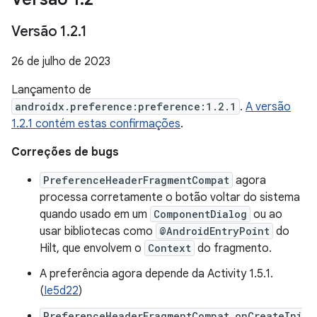
Versão 1
.
2
.
1
26 de julho de 2023
Lançamento de
androidx.preference:preference:1.2.1
.
A versão
1.2.1 contém estas confirmações
.
Correções de bugs
PreferenceHeaderFragmentCompat
agora
processa corretamente o botão voltar do sistema
quando usado em um
ComponentDialog
ou ao
usar bibliotecas como
@AndroidEntryPoint
do
Hilt, que envolvem o
Context
do fragmento.
A preferência agora depende da Activity 1.5.1.
(
Ie5d22
)
PreferenceHeaderFragmentCompat.onCreateIni