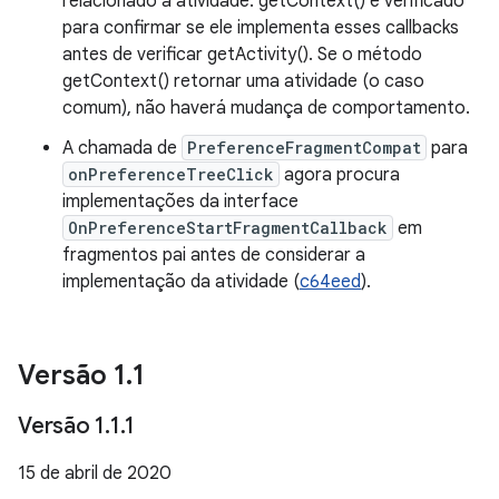
relacionado à atividade. getContext() é verificado
para confirmar se ele implementa esses callbacks
antes de verificar getActivity(). Se o método
getContext() retornar uma atividade (o caso
comum), não haverá mudança de comportamento.
A chamada de
PreferenceFragmentCompat
para
onPreferenceTreeClick
agora procura
implementações da interface
OnPreferenceStartFragmentCallback
em
fragmentos pai antes de considerar a
implementação da atividade (
c64eed
).
Versão 1
.
1
Versão 1
.
1
.
1
15 de abril de 2020