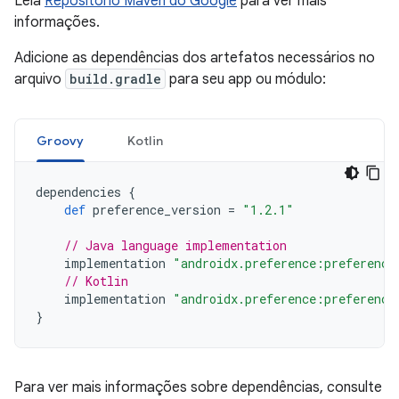
Leia
Repositório Maven do Google
para ver mais
informações.
Adicione as dependências dos artefatos necessários no
arquivo
build.gradle
para seu app ou módulo:
Groovy
Kotlin
dependencies
{
def
preference_version
=
"1.2.1"
// Java language implementation
implementation
"androidx.preference:preference
// Kotlin
implementation
"androidx.preference:preference
}
Para ver mais informações sobre dependências, consulte