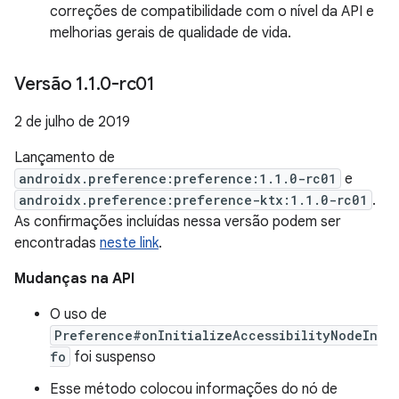
correções de compatibilidade com o nível da API e
melhorias gerais de qualidade de vida.
Versão 1
.
1
.
0-rc01
2 de julho de 2019
Lançamento de
androidx.preference:preference:1.1.0-rc01
e
androidx.preference:preference-ktx:1.1.0-rc01
.
As confirmações incluídas nessa versão podem ser
encontradas
neste link
.
Mudanças na API
O uso de
Preference#onInitializeAccessibilityNodeIn
fo
foi suspenso
Esse método colocou informações do nó de