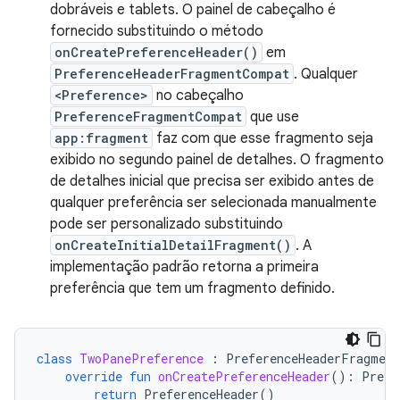
dobráveis e tablets. O painel de cabeçalho é
fornecido substituindo o método
onCreatePreferenceHeader()
em
PreferenceHeaderFragmentCompat
. Qualquer
<Preference>
no cabeçalho
PreferenceFragmentCompat
que use
app:fragment
faz com que esse fragmento seja
exibido no segundo painel de detalhes. O fragmento
de detalhes inicial que precisa ser exibido antes de
qualquer preferência ser selecionada manualmente
pode ser personalizado substituindo
onCreateInitialDetailFragment()
. A
implementação padrão retorna a primeira
preferência que tem um fragmento definido.
class
TwoPanePreference
:
PreferenceHeaderFragmen
override
fun
onCreatePreferenceHeader
():
Prefe
return
PreferenceHeader
()