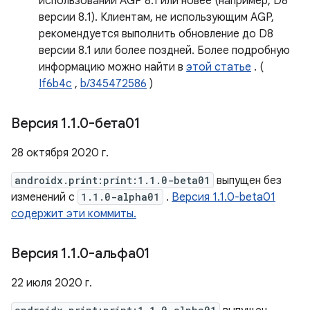
использовании AGP 8.1 или новее (например, D8
версии 8.1). Клиентам, не использующим AGP,
рекомендуется выполнить обновление до D8
версии 8.1 или более поздней. Более подробную
информацию можно найти в
этой статье
. (
If6b4c
,
b/345472586
)
Версия 1
.
1
.
0-бета01
28 октября 2020 г.
androidx.print:print:1.1.0-beta01
выпущен без
изменений с
1.1.0-alpha01
.
Версия 1.1.0-beta01
содержит эти коммиты.
Версия 1
.
1
.
0-альфа01
22 июля 2020 г.