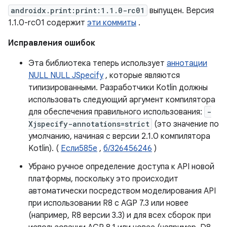
androidx.print:print:1.1.0-rc01
выпущен. Версия
1.1.0-rc01 содержит
эти коммиты
.
Исправления ошибок
Эта библиотека теперь использует
аннотации
NULL NULL JSpecify
, которые являются
типизированными. Разработчики Kotlin должны
использовать следующий аргумент компилятора
для обеспечения правильного использования:
-
Xjspecify-annotations=strict
(это значение по
умолчанию, начиная с версии 2.1.0 компилятора
Kotlin). (
Если585е
,
б/326456246
)
Убрано ручное определение доступа к API новой
платформы, поскольку это происходит
автоматически посредством моделирования API
при использовании R8 с AGP 7.3 или новее
(например, R8 версии 3.3) и для всех сборок при