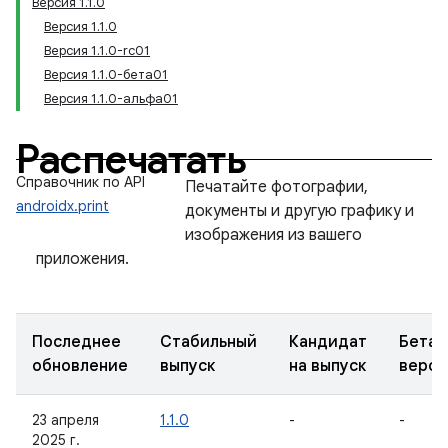
Версия 1.1.0
Версия 1.1.0
Версия 1.1.0-rc01
Версия 1.1.0-бета01
Версия 1.1.0-альфа01
Распечатать
Справочник по API
Печатайте фотографии,
androidx.print
документы и другую графику и
изображения из вашего
приложения.
Последнее
Стабильный
Кандидат
Бета-
обновление
выпуск
на выпуск
верси
23 апреля
1.1.0
-
-
2025 г.