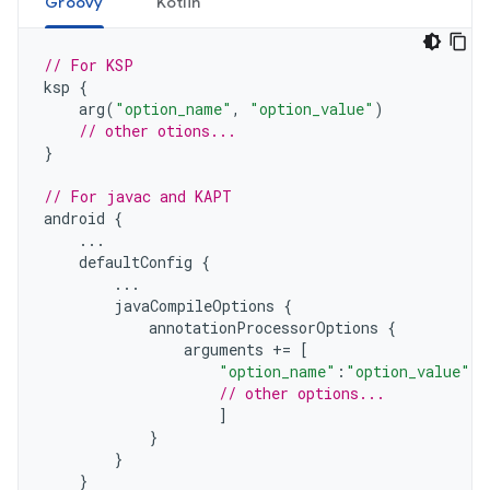
Groovy
Kotlin
// For KSP
ksp
{
arg
(
"option_name"
,
"option_value"
)
// other otions...
}
// For javac and KAPT
android
{
...
defaultConfig
{
...
javaCompileOptions
{
annotationProcessorOptions
{
arguments
+=
[
"option_name"
:
"option_value"
,
// other options...
]
}
}
}