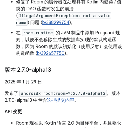
修复了 Room 的编译器在处理具有 Kotlin 内嵌类 / 值
类的 DAO 函数时发生的崩溃
(
IllegalArgumentException: not a valid
name
) 问题 (
b/388299754
)。
在
room-runtime
的 JVM 制品中添加 Proguard 规
则，以便不会移除生成的数据库实现的默认构造函
数，因为 Room 的默认初始化（使用反射）会使用该
构造函数 (
b/392657750
)。
版本 2
.
7
.
0-alpha13
2025 年 1 月 29 日
发布了
androidx.room:room-*:2.7.0-alpha13
。版本
2.7.0-alpha13 中包含
这些提交内容
。
API 变更
Room 现在以 Kotlin 语言 2.0 为目标平台，并且要求