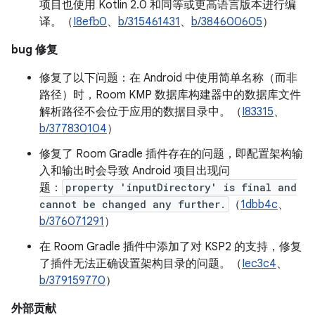
项目也使用 Kotlin 2.0 和同等或更高语言版本进行编
译。（
I8efb0
、
b/315461431
、
b/384600605
）
bug 修复
修复了以下问题：在 Android 中使用简单名称（而非
路径）时，Room KMP 数据库构建器中的数据库文件
解析路径不会位于应用的数据目录中。（
I83315
、
b/377830104
）
修复了 Room Gradle 插件存在的问题，即配置架构输
入和输出时会导致 Android 项目出现问
题：
property 'inputDirectory' is final and
cannot be changed any further.
（
1dbb4c
、
b/376071291
）
在 Room Gradle 插件中添加了对 KSP2 的支持，修复
了插件无法正确设置架构目录的问题。（
Iec3c4
、
b/379159770
）
外部贡献