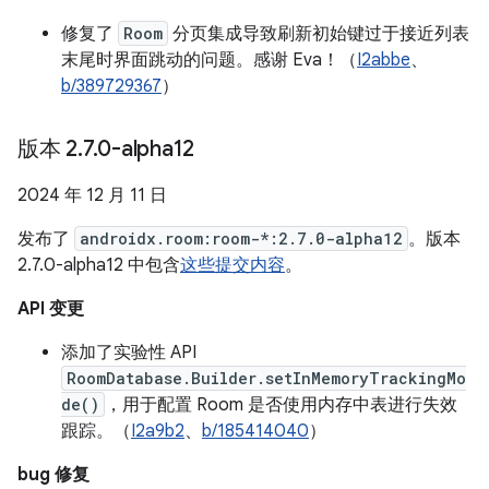
修复了
Room
分页集成导致刷新初始键过于接近列表
末尾时界面跳动的问题。感谢 Eva！（
I2abbe
、
b/389729367
）
版本 2
.
7
.
0-alpha12
2024 年 12 月 11 日
发布了
androidx.room:room-*:2.7.0-alpha12
。版本
2.7.0-alpha12 中包含
这些提交内容
。
API 变更
添加了实验性 API
RoomDatabase.Builder.setInMemoryTrackingMo
de()
，用于配置 Room 是否使用内存中表进行失效
跟踪。（
I2a9b2
、
b/185414040
）
bug 修复