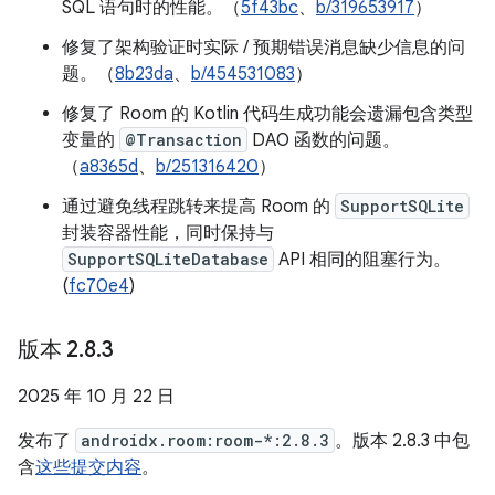
SQL 语句时的性能。（
5f43bc
、
b/319653917
）
修复了架构验证时实际 / 预期错误消息缺少信息的问
题。（
8b23da
、
b/454531083
）
修复了 Room 的 Kotlin 代码生成功能会遗漏包含类型
变量的
@Transaction
DAO 函数的问题。
（
a8365d
、
b/251316420
）
通过避免线程跳转来提高 Room 的
SupportSQLite
封装容器性能，同时保持与
SupportSQLiteDatabase
API 相同的阻塞行为。
(
fc70e4
)
版本 2
.
8
.
3
2025 年 10 月 22 日
发布了
androidx.room:room-*:2.8.3
。版本 2.8.3 中包
含
这些提交内容
。