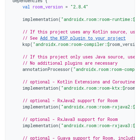
dependencies
{
val
room_version
=
"2.8.4"
implementation
(
"androidx.room:room-runtime:
$
r
// If this project uses any Kotlin source, use
// See 
Add the KSP plugin to your project
ksp
(
"androidx.room:room-compiler:
$
room_version
// If this project only uses Java source, use 
// No additional plugins are necessary
annotationProcessor
(
"androidx.room:room-compil
// optional - Kotlin Extensions and Coroutines
implementation
(
"androidx.room:room-ktx:
$
room_
// optional - RxJava2 support for Room
implementation
(
"androidx.room:room-rxjava2:
$
r
// optional - RxJava3 support for Room
implementation
(
"androidx.room:room-rxjava3:
$
r
// optional - Guava support for Room, includin