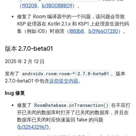
（
I93208
、
b/380088809
）。
修复了 Room 编译器中的一个问题，该问题会导致
KSP 处理器在 Kotlin 2.1.x 和 KSP1 上处理原生源代码
集（例如 iOS）时崩溃（
I883b8
、
b/396607230
）。
版本 2
.
7
.
0-beta01
2025 年 2 月 12 日
发布了
androidx.room:room-*:2.7.0-beta01
。版本
2.7.0-beta01 中包含
这些提交内容
。
bug 修复
修复了
RoomDatabase.inTransaction()
在不应打
开已关闭的数据库时打开了已关闭的数据库，并且在
数据库已关闭时应快速返回 false 的问题
(
b/325432967
)。