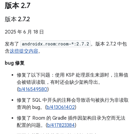
版本 2
.
7
版本 2
.
7
.
2
2025 年 6 月 18 日
发布了
androidx.room:room-*:2.7.2
。版本 2.7.2 中包
含
这些提交内容
。
bug 修复
修复了以下问题：使用 KSP 处理原生来源时，注释值
会被错误读取，有时还会缺少架构导出。
(
b/416549580
)
修复了 SQL 中开头的注释会导致语句被执行为非读取
查询的 bug。(
b/413061402
)
修复了 Room 的 Gradle 插件因架构目录为空而无法
配置的问题。(
b/417823384
)