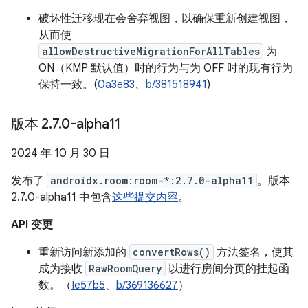
破坏性迁移现在会舍弃视图，以确保重新创建视图，
从而使
allowDestructiveMigrationForAllTables
为
ON（KMP 默认值）时的行为与为 OFF 时的现有行为
保持一致。(
0a3e83
、
b/381518941
)
版本 2
.
7
.
0-alpha11
2024 年 10 月 30 日
发布了
androidx.room:room-*:2.7.0-alpha11
。版本
2.7.0-alpha11 中包含
这些提交内容
。
API 变更
重新访问新添加的
convertRows()
方法签名，使其
成为接收
RawRoomQuery
以进行房间分页的挂起函
数。（
Ie57b5
、
b/369136627
）