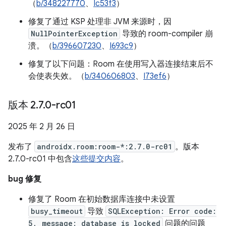
（
b/348227770
、
Ic53f3
）
修复了通过 KSP 处理非 JVM 来源时，因
NullPointerException
导致的 room-compiler 崩
溃。（
b/396607230
、
I693c9
）
修复了以下问题：Room 在使用写入器连接结束后不
会使表失效。（
b/340606803
、
I73ef6
）
版本 2
.
7
.
0-rc01
2025 年 2 月 26 日
发布了
androidx.room:room-*:2.7.0-rc01
。版本
2.7.0-rc01 中包含
这些提交内容
。
bug 修复
修复了 Room 在初始数据库连接中未设置
busy_timeout
导致
SQLException: Error code:
5, message: database is locked
问题的问题