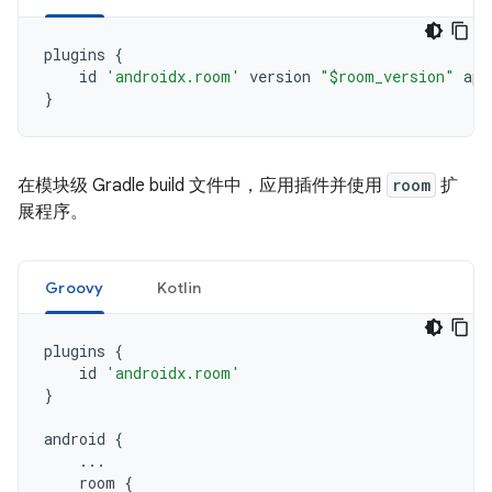
plugins
{
id
'androidx.room'
version
"$room_version"
app
}
在模块级 Gradle build 文件中，应用插件并使用
room
扩
展程序。
Groovy
Kotlin
plugins
{
id
'androidx.room'
}
android
{
...
room
{