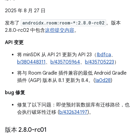
2025 年 8 月 27 日
发布了
androidx.room:room-*:2.8.0-rc02
。版本
2.8.0-rc02 中包含
这些提交内容
。
API 变更
将 minSDK 从 API 21 更新为 API 23（
Ibdfca
、
b/380448311
、
b/435705964
、
b/435705223
）
将与 Room Gradle 插件兼容的最低 Android Gradle
插件 (AGP) 版本从 8.1 更新为 8.4。(
Ia0d28
)
bug 修复
修复了以下问题：即使预封装数据库有迁移路径，也
会执行破坏性迁移 (
b/432634197
)。
版本 2
.
8
.
0-rc01