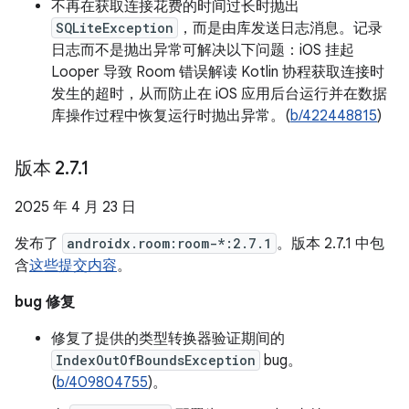
不再在获取连接花费的时间过长时抛出
SQLiteException
，而是由库发送日志消息。记录
日志而不是抛出异常可解决以下问题：iOS 挂起
Looper 导致 Room 错误解读 Kotlin 协程获取连接时
发生的超时，从而防止在 iOS 应用后台运行并在数据
库操作过程中恢复运行时抛出异常。(
b/422448815
)
版本 2
.
7
.
1
2025 年 4 月 23 日
发布了
androidx.room:room-*:2.7.1
。版本 2.7.1 中包
含
这些提交内容
。
bug 修复
修复了提供的类型转换器验证期间的
IndexOutOfBoundsException
bug。
(
b/409804755
)。