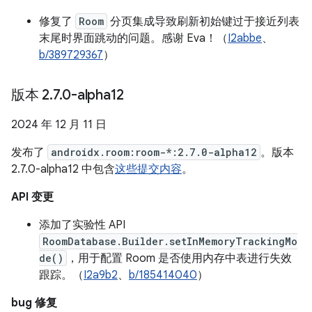
修复了
Room
分页集成导致刷新初始键过于接近列表
末尾时界面跳动的问题。感谢 Eva！（
I2abbe
、
b/389729367
）
版本 2
.
7
.
0-alpha12
2024 年 12 月 11 日
发布了
androidx.room:room-*:2.7.0-alpha12
。版本
2.7.0-alpha12 中包含
这些提交内容
。
API 变更
添加了实验性 API
RoomDatabase.Builder.setInMemoryTrackingMo
de()
，用于配置 Room 是否使用内存中表进行失效
跟踪。（
I2a9b2
、
b/185414040
）
bug 修复