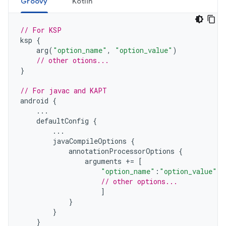
Groovy
Kotlin
// For KSP
ksp
{
arg
(
"option_name"
,
"option_value"
)
// other otions...
}
// For javac and KAPT
android
{
...
defaultConfig
{
...
javaCompileOptions
{
annotationProcessorOptions
{
arguments
+=
[
"option_name"
:
"option_value"
,
// other options...
]
}
}
}