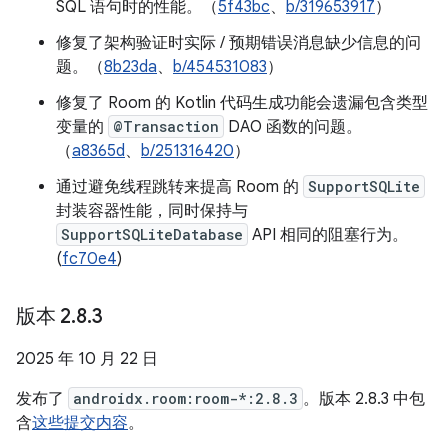
SQL 语句时的性能。（
5f43bc
、
b/319653917
）
修复了架构验证时实际 / 预期错误消息缺少信息的问
题。（
8b23da
、
b/454531083
）
修复了 Room 的 Kotlin 代码生成功能会遗漏包含类型
变量的
@Transaction
DAO 函数的问题。
（
a8365d
、
b/251316420
）
通过避免线程跳转来提高 Room 的
SupportSQLite
封装容器性能，同时保持与
SupportSQLiteDatabase
API 相同的阻塞行为。
(
fc70e4
)
版本 2
.
8
.
3
2025 年 10 月 22 日
发布了
androidx.room:room-*:2.8.3
。版本 2.8.3 中包
含
这些提交内容
。