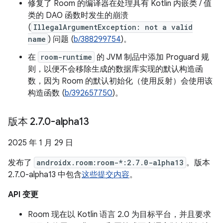
修复了 Room 的编译器在处理具有 Kotlin 内嵌类 / 值
类的 DAO 函数时发生的崩溃
(
IllegalArgumentException: not a valid
name
) 问题 (
b/388299754
)。
在
room-runtime
的 JVM 制品中添加 Proguard 规
则，以便不会移除生成的数据库实现的默认构造函
数，因为 Room 的默认初始化（使用反射）会使用该
构造函数 (
b/392657750
)。
版本 2
.
7
.
0-alpha13
2025 年 1 月 29 日
发布了
androidx.room:room-*:2.7.0-alpha13
。版本
2.7.0-alpha13 中包含
这些提交内容
。
API 变更
Room 现在以 Kotlin 语言 2.0 为目标平台，并且要求