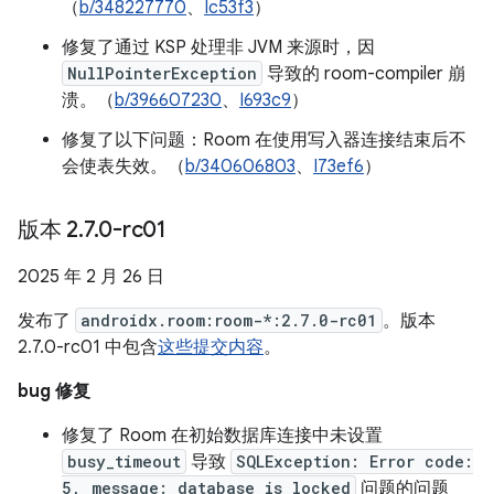
（
b/348227770
、
Ic53f3
）
修复了通过 KSP 处理非 JVM 来源时，因
NullPointerException
导致的 room-compiler 崩
溃。（
b/396607230
、
I693c9
）
修复了以下问题：Room 在使用写入器连接结束后不
会使表失效。（
b/340606803
、
I73ef6
）
版本 2
.
7
.
0-rc01
2025 年 2 月 26 日
发布了
androidx.room:room-*:2.7.0-rc01
。版本
2.7.0-rc01 中包含
这些提交内容
。
bug 修复
修复了 Room 在初始数据库连接中未设置
busy_timeout
导致
SQLException: Error code:
5, message: database is locked
问题的问题