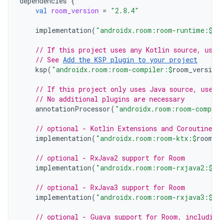
dependencies
{
val
room_version
=
"2.8.4"
implementation
(
"androidx.room:room-runtime:
$
r
// If this project uses any Kotlin source, use
// See 
Add the KSP plugin to your project
ksp
(
"androidx.room:room-compiler:
$
room_version
// If this project only uses Java source, use 
// No additional plugins are necessary
annotationProcessor
(
"androidx.room:room-compil
// optional - Kotlin Extensions and Coroutines
implementation
(
"androidx.room:room-ktx:
$
room_
// optional - RxJava2 support for Room
implementation
(
"androidx.room:room-rxjava2:
$
r
// optional - RxJava3 support for Room
implementation
(
"androidx.room:room-rxjava3:
$
r
// optional - Guava support for Room, includin