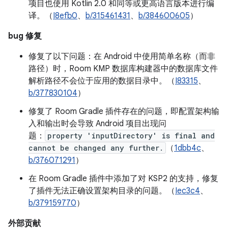
项目也使用 Kotlin 2.0 和同等或更高语言版本进行编
译。（
I8efb0
、
b/315461431
、
b/384600605
）
bug 修复
修复了以下问题：在 Android 中使用简单名称（而非
路径）时，Room KMP 数据库构建器中的数据库文件
解析路径不会位于应用的数据目录中。（
I83315
、
b/377830104
）
修复了 Room Gradle 插件存在的问题，即配置架构输
入和输出时会导致 Android 项目出现问
题：
property 'inputDirectory' is final and
cannot be changed any further.
（
1dbb4c
、
b/376071291
）
在 Room Gradle 插件中添加了对 KSP2 的支持，修复
了插件无法正确设置架构目录的问题。（
Iec3c4
、
b/379159770
）
外部贡献