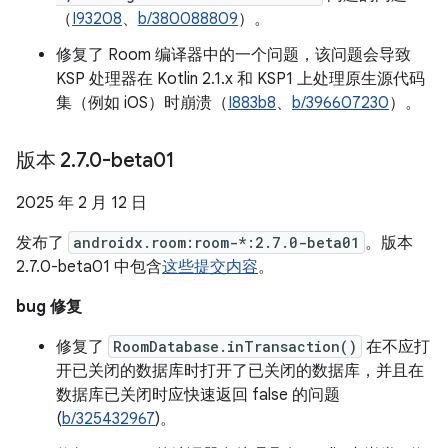
（
I93208
、
b/380088809
）。
修复了 Room 编译器中的一个问题，该问题会导致
KSP 处理器在 Kotlin 2.1.x 和 KSP1 上处理原生源代码
集（例如 iOS）时崩溃（
I883b8
、
b/396607230
）。
版本 2
.
7
.
0-beta01
2025 年 2 月 12 日
发布了
androidx.room:room-*:2.7.0-beta01
。版本
2.7.0-beta01 中包含
这些提交内容
。
bug 修复
修复了
RoomDatabase.inTransaction()
在不应打
开已关闭的数据库时打开了已关闭的数据库，并且在
数据库已关闭时应快速返回 false 的问题
(
b/325432967
)。