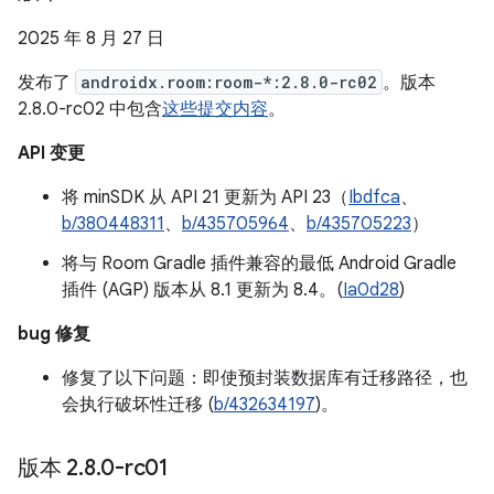
2025 年 8 月 27 日
发布了
androidx.room:room-*:2.8.0-rc02
。版本
2.8.0-rc02 中包含
这些提交内容
。
API 变更
将 minSDK 从 API 21 更新为 API 23（
Ibdfca
、
b/380448311
、
b/435705964
、
b/435705223
）
将与 Room Gradle 插件兼容的最低 Android Gradle
插件 (AGP) 版本从 8.1 更新为 8.4。(
Ia0d28
)
bug 修复
修复了以下问题：即使预封装数据库有迁移路径，也
会执行破坏性迁移 (
b/432634197
)。
版本 2
.
8
.
0-rc01