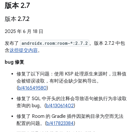
版本 2
.
7
版本 2
.
7
.
2
2025 年 6 月 18 日
发布了
androidx.room:room-*:2.7.2
。版本 2.7.2 中包
含
这些提交内容
。
bug 修复
修复了以下问题：使用 KSP 处理原生来源时，注释值
会被错误读取，有时还会缺少架构导出。
(
b/416549580
)
修复了 SQL 中开头的注释会导致语句被执行为非读取
查询的 bug。(
b/413061402
)
修复了 Room 的 Gradle 插件因架构目录为空而无法
配置的问题。(
b/417823384
)