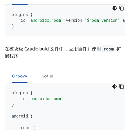
plugins
{
id
'androidx.room'
version
"$room_version"
app
}
在模块级 Gradle build 文件中，应用插件并使用
room
扩
展程序。
Groovy
Kotlin
plugins
{
id
'androidx.room'
}
android
{
...
room
{