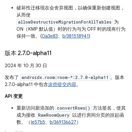
破坏性迁移现在会舍弃视图，以确保重新创建视图，
从而使
allowDestructiveMigrationForAllTables
为
ON（KMP 默认值）时的行为与为 OFF 时的现有行为
保持一致。(
0a3e83
、
b/381518941
)
版本 2
.
7
.
0-alpha11
2024 年 10 月 30 日
发布了
androidx.room:room-*:2.7.0-alpha11
。版本
2.7.0-alpha11 中包含
这些提交内容
。
API 变更
重新访问新添加的
convertRows()
方法签名，使其
成为接收
RawRoomQuery
以进行房间分页的挂起函
数。（
Ie57b5
、
b/369136627
）