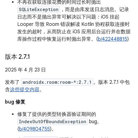
不再在获取连接花费的时间过长时抛出
SQLiteException
，而是由库发送日志消息。记录
日志而不是抛出异常可解决以下问题：iOS 挂起
Looper 导致 Room 错误解读 Kotlin 协程获取连接时
发生的超时，从而防止在 iOS 应用后台运行并在数据
库操作过程中恢复运行时抛出异常。(
b/422448815
)
版本 2
.
7
.
1
2025 年 4 月 23 日
发布了
androidx.room:room-*:2.7.1
。版本 2.7.1 中包
含
这些提交内容
。
bug 修复
修复了提供的类型转换器验证期间的
IndexOutOfBoundsException
bug。
(
b/409804755
)。