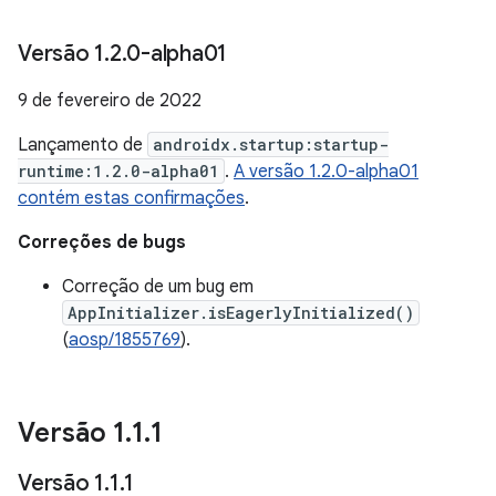
Versão 1
.
2
.
0-alpha01
9 de fevereiro de 2022
Lançamento de
androidx.startup:startup-
runtime:1.2.0-alpha01
.
A versão 1.2.0-alpha01
contém estas confirmações
.
Correções de bugs
Correção de um bug em
AppInitializer.isEagerlyInitialized()
(
aosp/1855769
).
Versão 1
.
1
.
1
Versão 1
.
1
.
1