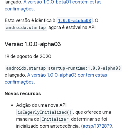
lançado.
A versão 1.0.0-beta01 contém estas
confirmações
.
Esta versão é idêntica à
1.0.0-alpha03
. O
androidx.startup
agora é estável na API.
Versão 1
.
0
.
0-alpha03
19 de agosto de 2020
androidx.startup:startup-runtime:1.0.0-alpha03
é lançado.
A versão 1.0.0-alpha03 contém estas
confirmações
.
Novos recursos
Adição de uma nova API
isEagerlyInitialized()
, que oferece uma
maneira de
Initializer
determinar se foi
inicializado com antecedência. (
aosp/1372879
,