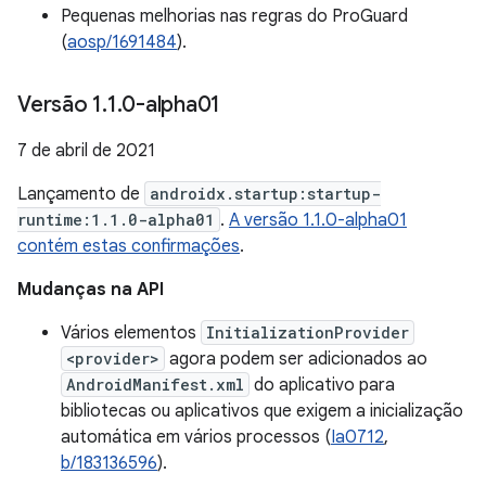
Pequenas melhorias nas regras do ProGuard
(
aosp/1691484
).
Versão 1
.
1
.
0-alpha01
7 de abril de 2021
Lançamento de
androidx.startup:startup-
runtime:1.1.0-alpha01
.
A versão 1.1.0-alpha01
contém estas confirmações
.
Mudanças na API
Vários elementos
InitializationProvider
<provider>
agora podem ser adicionados ao
AndroidManifest.xml
do aplicativo para
bibliotecas ou aplicativos que exigem a inicialização
automática em vários processos (
Ia0712
,
b/183136596
).