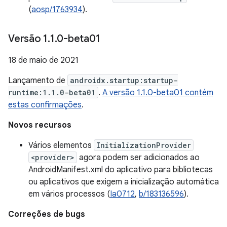
(
aosp/1763934
).
Versão 1
.
1
.
0-beta01
18 de maio de 2021
Lançamento de
androidx.startup:startup-
runtime:1.1.0-beta01
.
A versão 1.1.0-beta01 contém
estas confirmações
.
Novos recursos
Vários elementos
InitializationProvider
<provider>
agora podem ser adicionados ao
AndroidManifest.xml do aplicativo para bibliotecas
ou aplicativos que exigem a inicialização automática
em vários processos (
Ia0712
,
b/183136596
).
Correções de bugs