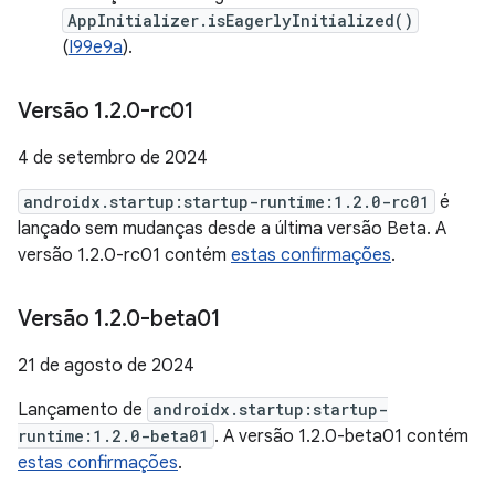
AppInitializer.isEagerlyInitialized()
(
I99e9a
).
Versão 1
.
2
.
0-rc01
4 de setembro de 2024
androidx.startup:startup-runtime:1.2.0-rc01
é
lançado sem mudanças desde a última versão Beta. A
versão 1.2.0-rc01 contém
estas confirmações
.
Versão 1
.
2
.
0-beta01
21 de agosto de 2024
Lançamento de
androidx.startup:startup-
runtime:1.2.0-beta01
. A versão 1.2.0-beta01 contém
estas confirmações
.