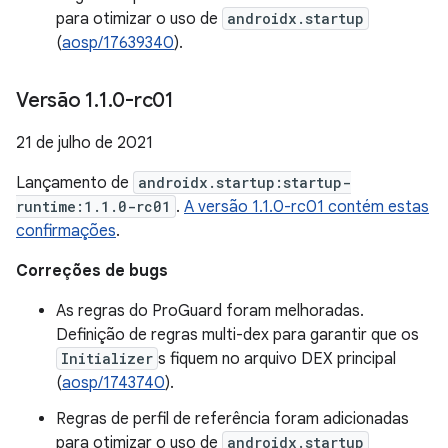
para otimizar o uso de
androidx.startup
(
aosp/17639340
).
Versão 1
.
1
.
0-rc01
21 de julho de 2021
Lançamento de
androidx.startup:startup-
runtime:1.1.0-rc01
.
A versão 1.1.0-rc01 contém estas
confirmações
.
Correções de bugs
As regras do ProGuard foram melhoradas.
Definição de regras multi-dex para garantir que os
Initializer
s fiquem no arquivo DEX principal
(
aosp/1743740
).
Regras de perfil de referência foram adicionadas
para otimizar o uso de
androidx.startup