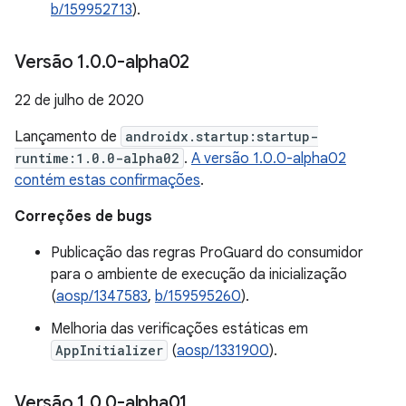
b/159952713
).
Versão 1
.
0
.
0-alpha02
22 de julho de 2020
Lançamento de
androidx.startup:startup-
runtime:1.0.0-alpha02
.
A versão 1.0.0-alpha02
contém estas confirmações
.
Correções de bugs
Publicação das regras ProGuard do consumidor
para o ambiente de execução da inicialização
(
aosp/1347583
,
b/159595260
).
Melhoria das verificações estáticas em
AppInitializer
(
aosp/1331900
).
Versão 1
.
0
.
0-alpha01