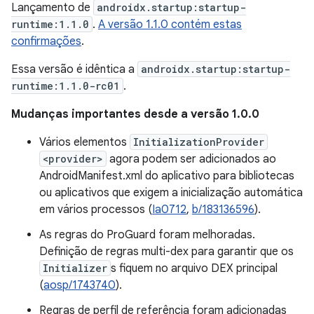
Lançamento de
androidx.startup:startup-
runtime:1.1.0
.
A versão 1.1.0 contém estas
confirmações
.
Essa versão é idêntica a
androidx.startup:startup-
runtime:1.1.0-rc01
.
Mudanças importantes desde a versão 1.0.0
Vários elementos
InitializationProvider
<provider>
agora podem ser adicionados ao
AndroidManifest.xml do aplicativo para bibliotecas
ou aplicativos que exigem a inicialização automática
em vários processos (
Ia0712
,
b/183136596
).
As regras do ProGuard foram melhoradas.
Definição de regras multi-dex para garantir que os
Initializer
s fiquem no arquivo DEX principal
(
aosp/1743740
).
Regras de perfil de referência foram adicionadas