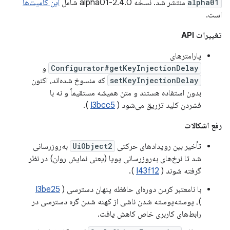
alpha01
منتشر شد. نسخه 2.4.0-alpha01 شامل
این کامیت‌ها
است.
تغییرات API
پارامتر‌های
Configurator#getKeyInjectionDelay
و
setKeyInjectionDelay
که منسوخ شده‌اند، اکنون
بدون استفاده هستند و متن همیشه مستقیماً و نه با
فشردن کلید تزریق می‌شود (
I3bcc5
).
رفع اشکالات
تأخیر بین رویدادهای حرکتی
UiObject2
به‌روزرسانی
شد تا نرخ‌های به‌روزرسانی پویا (یعنی نمایش روان) در نظر
گرفته شوند (
I43f12
).
با نامعتبر کردن دوره‌ای حافظه پنهان دسترسی (
I3be25
)، پوسته‌پوسته شدن ناشی از کهنه شدن گره دسترسی در
رابط‌های کاربری خاص کاهش یافت.