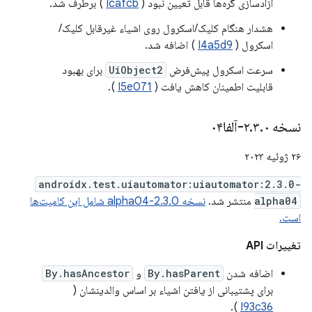
آزادسازی گره‌ها قابل تعیین نبود (
Icafcb
) برطرف شد.
هشدار هنگام کلیک/اسکرول روی اشیاء غیرقابل کلیک/
اسکرول (
I4a5d9
) اضافه شد.
سرعت اسکرول پیش‌فرض
UiObject2
برای بهبود
قابلیت اطمینان کاهش یافت (
I5e071
).
نسخه ۲
۰-آلفا۰۴
.
۳
.
۲۶ ژوئیه ۲۰۲۳
androidx.test.uiautomator:uiautomator:2.3.0-
alpha04
منتشر شد.
نسخه 2.3.0-alpha04 شامل این کامیت‌ها
است.
تغییرات API
اضافه شدن
By.hasParent
و
By.hasAncestor
برای پشتیبانی از یافتن اشیاء بر اساس والدینشان (
).
I93c36