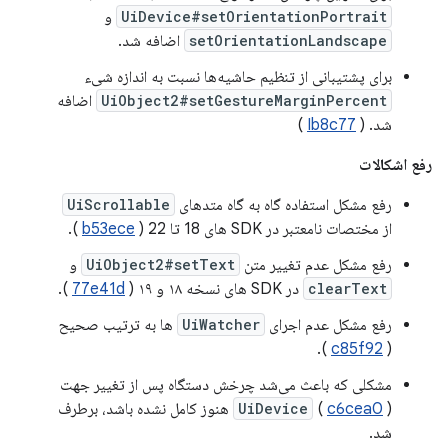
UiDevice#setOrientationPortrait
و
setOrientationLandscape
اضافه شد.
برای پشتیبانی از تنظیم حاشیه‌ها نسبت به اندازه شیء
UiObject2#setGestureMarginPercent
اضافه
شد. (
Ib8c77
)
رفع اشکالات
رفع مشکل استفاده گاه به گاه متدهای
UiScrollable
از مختصات نامعتبر در SDK های 18 تا 22 (
b53ece
).
رفع مشکل عدم تغییر متن
UiObject2#setText
و
clearText
در SDK های نسخه ۱۸ و ۱۹ (
77e41d
).
رفع مشکل عدم اجرای
UiWatcher
ها به ترتیب صحیح
).
c85f92
(
مشکلی که باعث می‌شد چرخش دستگاه پس از تغییر جهت
c6cea0
(
UiDevice
) هنوز کامل نشده باشد، برطرف
شد.