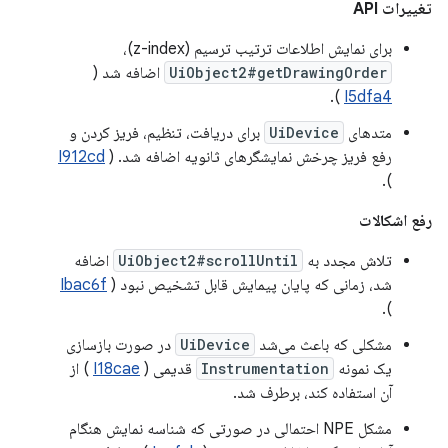
تغییرات API
برای نمایش اطلاعات ترتیب ترسیم (z-index)،
UiObject2#getDrawingOrder
اضافه شد (
).
I5dfa4
متدهای
UiDevice
برای دریافت، تنظیم، فریز کردن و
رفع فریز چرخش نمایشگرهای ثانویه اضافه شد. (
I912cd
).
رفع اشکالات
تلاش مجدد به
UiObject2#scrollUntil
اضافه
شد، زمانی که پایان پیمایش قابل تشخیص نبود (
Ibac6f
).
مشکلی که باعث می‌شد
UiDevice
در صورت بازسازی
یک نمونه
Instrumentation
قدیمی (
I18cae
) از
آن استفاده کند، برطرف شد.
مشکل NPE احتمالی در صورتی که شناسه نمایش هنگام