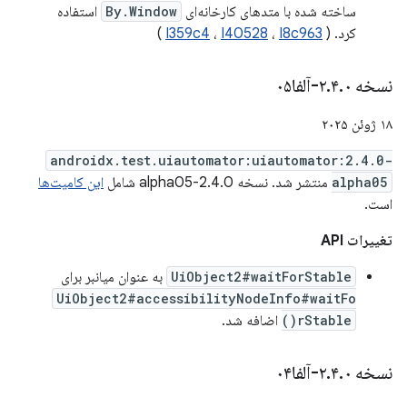
ساخته شده با متدهای کارخانه‌ای
By.Window
استفاده
کرد. (
I8c963
،
I40528
،
I359c4
)
نسخه ۲
۰-آلفا۰۵
.
۴
.
۱۸ ژوئن ۲۰۲۵
androidx.test.uiautomator:uiautomator:2.4.0-
alpha05
منتشر شد. نسخه 2.4.0-alpha05 شامل
این کامیت‌ها
است.
تغییرات API
UiObject2#waitForStable
به عنوان میانبر برای
UiObject2#accessibilityNodeInfo#waitFo
rStable()
اضافه شد.
نسخه ۲
۰-آلفا۰۴
.
۴
.