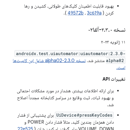
بهبود قابلیت اطمینان کلیک‌های طولانی، کشیدن و رها
کردن (
3c619a
،
49572b
).
نسخه ۲
۰-آلفا۰۲
.
۳
.
۱۱ ژانویه ۲۰۲۳
androidx.test.uiautomator:uiautomator:2.3.0-
alpha02
منتشر شد.
نسخه 2.3.0-alpha02 شامل این کامیت‌ها
است.
تغییرات API
برای ارائه اطلاعات بیشتر، هشدار در مورد مشکلات احتمالی
و بهبود ثبات، ثبت وقایع در سراسر کتابخانه مجدداً اصلاح
شد.
UiDevice#pressKeyCodes
برای پشتیبانی از فشار
دادن همزمان چندین کلید، مثلاً فشار دادن POWER و
VOLUME_DOWN برای گرفتن اسکرین شات (
22e525