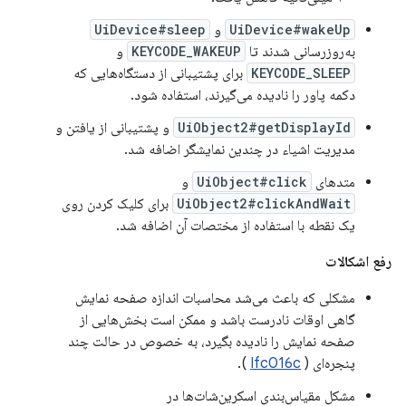
UiDevice#wakeUp
و
UiDevice#sleep
به‌روزرسانی شدند تا
KEYCODE_WAKEUP
و
KEYCODE_SLEEP
برای پشتیبانی از دستگاه‌هایی که
دکمه پاور را نادیده می‌گیرند، استفاده شود.
UiObject2#getDisplayId
و پشتیبانی از یافتن و
مدیریت اشیاء در چندین نمایشگر اضافه شد.
متدهای
UiObject#click
و
UiObject2#clickAndWait
برای کلیک کردن روی
یک نقطه با استفاده از مختصات آن اضافه شد.
رفع اشکالات
مشکلی که باعث می‌شد محاسبات اندازه صفحه نمایش
گاهی اوقات نادرست باشد و ممکن است بخش‌هایی از
صفحه نمایش را نادیده بگیرد، به خصوص در حالت چند
پنجره‌ای (
Ifc016c
).
مشکل مقیاس‌بندی اسکرین‌شات‌ها در