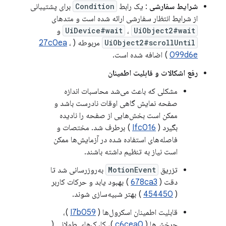
شرایط سفارشی
: یک رابط
Condition
برای پشتیبانی
از شرایط انتظار سفارشی ارائه شده است و متدهای
UiObject2#wait
،
UiDevice#wait
و
UiObject2#scrollUntil
مربوطه (
،
27c0ea
099d6e
) اضافه شده است.
رفع اشکالات و قابلیت اطمینان
مشکلی که باعث می‌شد محاسبات اندازه
صفحه نمایش گاهی اوقات نادرست باشد و
ممکن است بخش‌هایی از صفحه را نادیده
بگیرد (
Ifc016
) برطرف شد. مختصات و
فاصله‌های استفاده شده در آزمایش‌ها ممکن
است نیاز به تنظیم داشته باشند.
تزریق
MotionEvent
به‌روزرسانی شد تا
دقت (
678ca3
) بهبود یابد و حرکات کاربر
(
454450
) بهتر شبیه‌سازی شوند.
قابلیت اطمینان اسکرول‌ها (
I7b059
)،
چرخش‌ها (
c6cea0
)، کلیک‌های طولانی (