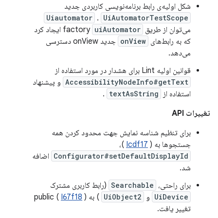
شکل اولیه‌ی رابط برنامه‌نویسی کاربردی جدید
Uiautomator
.
UiAutomatorTestScope
می‌توان از طریق factory
uiAutomator
ایجاد کرد
که به رابط‌های
onView
جدید onView دسترسی
می‌دهد.
قوانین اولیه Lint برای هشدار در مورد استفاده از
AccessibilityNodeInfo#getText
و پیشنهاد
استفاده از
textAsString
.
تغییرات API
برای تنظیم شناسه نمایش جهت محدود کردن همه
جستجوها به (
Icdf17
)،
Configurator#setDefaultDisplayId
اضافه
شد.
برای راحتی،
Searchable
(رابط کاربری مشترک
UiDevice
و
UiObject2
) به public (
)
I67f18
تغییر یافت.