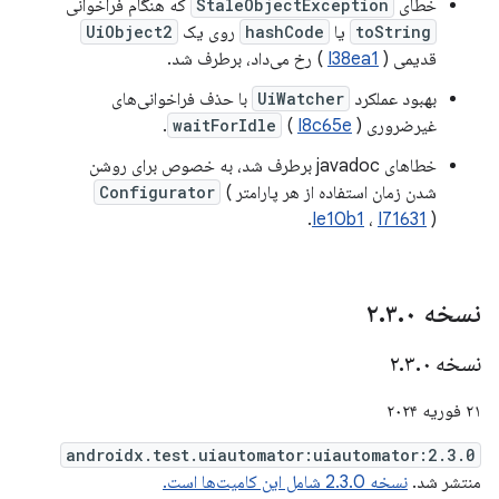
خطای
StaleObjectException
که هنگام فراخوانی
toString
یا
hashCode
روی یک
UiObject2
قدیمی (
I38ea1
) رخ می‌داد، برطرف شد.
بهبود عملکرد
UiWatcher
با حذف فراخوانی‌های
غیرضروری
).
I8c65e
(
waitForIdle
خطاهای javadoc برطرف شد، به خصوص برای روشن
شدن زمان استفاده از هر پارامتر
(
Configurator
Ie10b1
،
I71631
).
نسخه ۲
۰
.
۳
.
نسخه ۲
۰
.
۳
.
۲۱ فوریه ۲۰۲۴
androidx.test.uiautomator:uiautomator:2.3.0
منتشر شد.
نسخه 2.3.0 شامل این کامیت‌ها است.