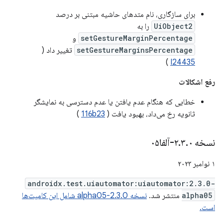
برای سازگاری، نام متدهای حاشیه مبتنی بر درصد
UiObject2
را به
setGestureMarginPercentage
و
setGestureMarginsPercentage
تغییر داد (
)
I24435
رفع اشکالات
خطایی که هنگام عدم یافتن یا عدم دسترسی به نمایشگر
ثانویه رخ می‌داد، بهبود یافت (
116b23
)
نسخه ۲
۰-آلفا۰۵
.
۳
.
۱ نوامبر ۲۰۲۳
androidx.test.uiautomator:uiautomator:2.3.0-
alpha05
منتشر شد.
نسخه 2.3.0-alpha05 شامل این کامیت‌ها
است.