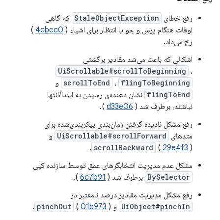
رفع خطای
StaleObjectException
که گاهی
اوقات هنگام پرس و جو یا انتظار برای اشیاء (
4cbcc0
)
رخ می‌داد.
اشکالی که باعث می‌شد مقادیر برگشتی
UiScrollable#scrollToBeginning
،
flingToBeginning
،
scrollToEnd
و
flingToEnd
نشان دهنده‌ی رسیدن به ابتدا/انتها
نباشند، برطرف شد (
d33e06
).
رفع مشکل نادیده گرفتن زمان‌بندی پیکربندی‌شده برای
متدهای
UiScrollable#scrollForward
و
scrollBackward
(
29e4f3
).
مشکل عدم مدیریت انتخابگرهای عمق توسط سازنده کپی
BySelector
برطرف شد (
6c7b91
).
رفع مشکل مدیریت مقادیر درصد نامعتبر در
UiObject#pinchIn
و
).
01b973
(
pinchOut