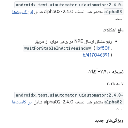
androidx.test.uiautomator:uiautomator:2.4.0-
alpha03
منتشر شد. نسخه 2.4.0-alpha03 شامل
این کامیت‌ها
است.
رفع اشکالات
رفع مشکل ارسال NPE در برخی موارد از طریق
waitForStableInActiveWindow
(
Ibf50f
،
b/417046391
)
نسخه ۲
۰-آلفا۰۲
.
۴
.
۷ مه ۲۰۲۵
androidx.test.uiautomator:uiautomator:2.4.0-
alpha02
منتشر شد. نسخه 2.4.0-alpha02 شامل
این کامیت‌ها
است.
ویژگی‌های جدید