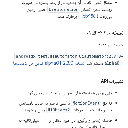
مشکل نادری که در آن پشتیبانی از چند پنجره در صورت
ریست شدن اتصال
UiAutomation
اصلی از بین
می‌رفت (
1bb956
) برطرف شد.
نسخه ۲
۰-آلفا۰۱
.
۳
.
۷ سپتامبر ۲۰۲۲
androidx.test.uiautomator:uiautomator:2.3.0-
alpha01
منتشر شد.
نسخه 2.3.0-alpha01 شامل این کامیت‌ها
است.
تغییرات API
تهی بودن همه متدهای عمومی را حاشیه‌نویسی کرد.
تزریق
MotionEvent
با کمی تأخیر به حالت ناهمزمان
تغییر داده شد تا حرکات
UiObject2
روان‌تر شوند.
فاصله زمانی رای‌گیری در حین انتظار از ۱۰۰۰ میلی‌ثانیه به
۱۰۰ میلی‌ثانیه کاهش یافت.