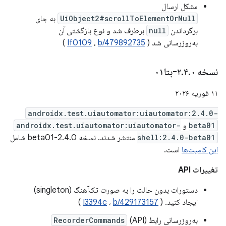
مشکل ارسال
UiObject2#scrollToElementOrNull
به جای
برگرداندن
null
برطرف شد و نوع بازگشتی آن
به‌روزرسانی شد (
b/479892735
،
If0109
)
نسخه ۲
۰-بتا۰۱
.
۴
.
۱۱ فوریه ۲۰۲۶
androidx.test.uiautomator:uiautomator:2.4.0-
beta01
و
androidx.test.uiautomator:uiautomator-
shell:2.4.0-beta01
منتشر شدند. نسخه 2.4.0-beta01 شامل
این کامیت‌ها
است.
تغییرات API
دستورات بدون حالت را به صورت تک‌آهنگ (singleton)
ایجاد کنید. (
b/429173157
،
I3394c
)
به‌روزرسانی رابط
(API)
RecorderCommands