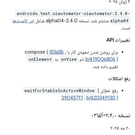
۴ ژوئن ۲۰۲۵
androidx.test.uiautomator:uiautomator:2.4.0-
alpha04
منتشر شد. نسخه 2.4.0-alpha04 شامل
این کامیت‌ها
است.
تغییرات API
برای روشن شدن نحوه‌ی کار با compose (
,
I53a3b
) نام
b/419006806
onView
به
onElement
تغییر داده شد.
رفع اشکالات
رفع خطای
(
waitForStableInActiveWindow
290457f1
،
b/420349130
)
نسخه ۲
۰-آلفا۰۳
.
۴
.
۲۰ مه ۲۰۲۵