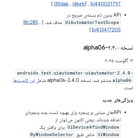
)
I35da6
،
Id6e6f
،
b/440021797
API بدون نام بسته‌ی صریح در
UiAutomatorTestScope
حذف شد. (
،
I8c285
)
b/413417205
نسخه ۲
۰-alpha06
.
۴
.
۱۳ آگوست ۲۰۲۵
androidx.test.uiautomator:uiautomator:2.4.0-
alpha06
منتشر شد. نسخه 2.4.0-alpha06 شامل
این کامیت‌ها
است.
ویژگی‌های جدید
APIهای مبتنی بر پنجره برای بهبود تست چند پنجره‌ای
اضافه شده‌اند، یعنی اکنون می‌توان از
UiDevice#findWindow
برای یافتن یک
UiWindow
خاص طبق
ByWindowSelector