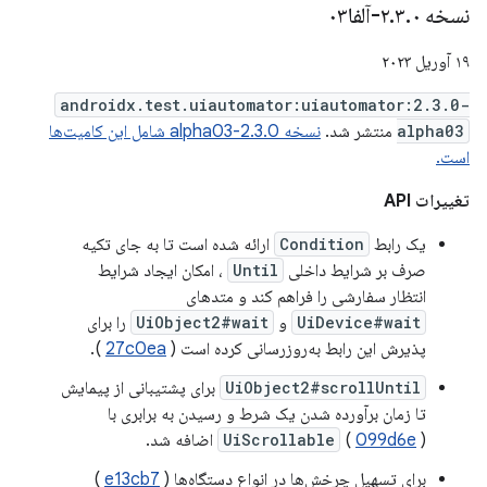
نسخه ۲
۰-آلفا۰۳
.
۳
.
۱۹ آوریل ۲۰۲۳
androidx.test.uiautomator:uiautomator:2.3.0-
alpha03
منتشر شد.
نسخه 2.3.0-alpha03 شامل این کامیت‌ها
است.
تغییرات API
یک رابط
Condition
ارائه شده است تا به جای تکیه
صرف بر شرایط داخلی
Until
، امکان ایجاد شرایط
انتظار سفارشی را فراهم کند و متدهای
UiDevice#wait
و
UiObject2#wait
را برای
پذیرش این رابط به‌روزرسانی کرده است (
27c0ea
).
UiObject2#scrollUntil
برای پشتیبانی از پیمایش
تا زمان برآورده شدن یک شرط و رسیدن به برابری با
) اضافه شد.
099d6e
(
UiScrollable
برای تسهیل چرخش‌ها در انواع دستگاه‌ها (
e13cb7
)