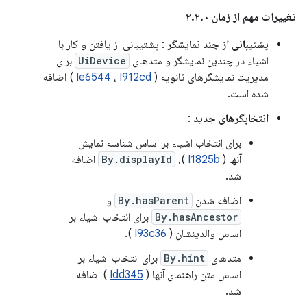
تغییرات مهم از زمان ۲.۲.۰
پشتیبانی از چند نمایشگر
: پشتیبانی از یافتن و کار با
اشیاء در چندین نمایشگر و متدهای
UiDevice
برای
مدیریت نمایشگرهای ثانویه (
I912cd
،
Ie6544
) اضافه
شده است.
انتخابگرهای جدید
:
برای انتخاب اشیاء بر اساس شناسه نمایش
آنها (
I1825b
)،
By.displayId
اضافه
شد.
اضافه شدن
By.hasParent
و
By.hasAncestor
برای انتخاب اشیاء بر
اساس والدینشان (
I93c36
).
متدهای
By.hint
برای انتخاب اشیاء بر
اساس متن راهنمای آنها (
Idd345
) اضافه
شد.