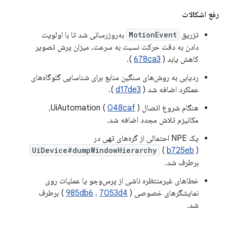
رفع اشکالات
تزریق
MotionEvent
به‌روزرسانی شد تا با اولویت
دادن به دقت حرکت نسبت به سرعت، میزان پرش تصویر
کاهش یابد (
678ca3
).
ردیابی به روش‌های سنگین منابع برای شناسایی گلوگاه‌های
عملکرد اضافه شد (
d17de3
).
هنگام شروع اتصال UiAutomation (
048caf
)،
مکانیزم تلاش مجدد اضافه شد.
یک NPE احتمالی از گره‌های تهی در
UiDevice#dumpWindowHierarchy
(
b725eb
)
برطرف شد.
خطاهای غیرمنتظره ناشی از پرس‌وجو یا عملیات روی
نمایشگرهای خصوصی (
7053d4
،
985db6
) برطرف
شد.