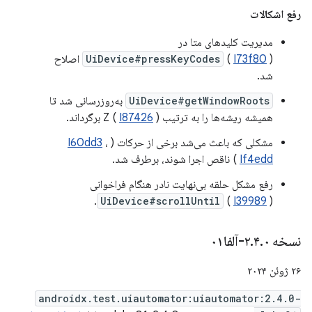
رفع اشکالات
مدیریت کلیدهای متا در
I73f80
(
UiDevice#pressKeyCodes
) اصلاح
شد.
UiDevice#getWindowRoots
به‌روزرسانی شد تا
همیشه ریشه‌ها را به ترتیب Z (
) برگرداند.
I87426
مشکلی که باعث می‌شد برخی از حرکات (
،
I60dd3
If4edd
) ناقص اجرا شوند، برطرف شد.
رفع مشکل حلقه بی‌نهایت نادر هنگام فراخوانی
UiDevice#scrollUntil
(
I39989
).
نسخه ۲
۰-آلفا۰۱
.
۴
.
۲۶ ژوئن ۲۰۲۴
androidx.test.uiautomator:uiautomator:2.4.0-