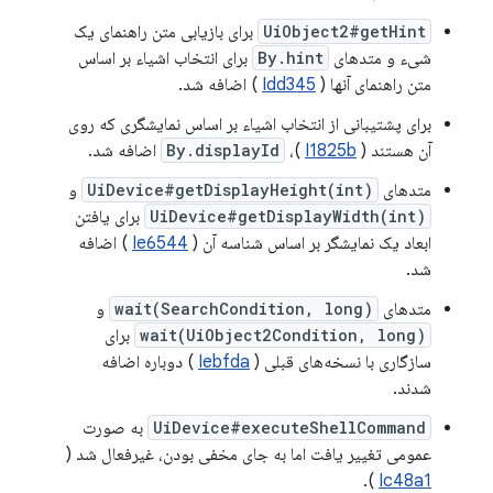
UiObject2#getHint
برای بازیابی متن راهنمای یک
شیء و متدهای
By.hint
برای انتخاب اشیاء بر اساس
متن راهنمای آنها (
Idd345
) اضافه شد.
برای پشتیبانی از انتخاب اشیاء بر اساس نمایشگری که روی
آن هستند (
I1825b
)،
By.displayId
اضافه شد.
متدهای
UiDevice#getDisplayHeight(int)
و
UiDevice#getDisplayWidth(int)
برای یافتن
ابعاد یک نمایشگر بر اساس شناسه آن (
Ie6544
) اضافه
شد.
متدهای
wait(SearchCondition, long)
و
wait(UiObject2Condition, long)
برای
سازگاری با نسخه‌های قبلی (
Iebfda
) دوباره اضافه
شدند.
UiDevice#executeShellCommand
به صورت
عمومی تغییر یافت اما به جای مخفی بودن، غیرفعال شد (
).
Ic48a1