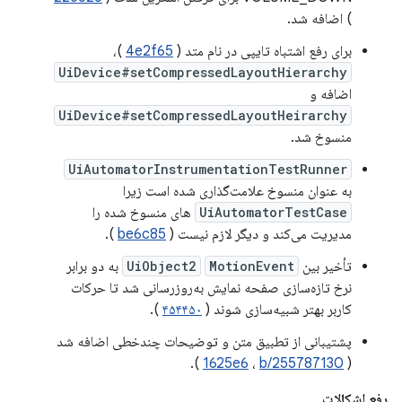
) اضافه شد.
برای رفع اشتباه تایپی در نام متد (
4e2f65
)،
UiDevice#setCompressedLayoutHierarchy
اضافه و
UiDevice#setCompressedLayoutHeirarchy
منسوخ شد.
UiAutomatorInstrumentationTestRunner
به عنوان منسوخ علامت‌گذاری شده است زیرا
UiAutomatorTestCase
های منسوخ شده را
مدیریت می‌کند و دیگر لازم نیست (
be6c85
).
تأخیر بین
MotionEvent
UiObject2
به دو برابر
نرخ تازه‌سازی صفحه نمایش به‌روزرسانی شد تا حرکات
کاربر بهتر شبیه‌سازی شوند (
۴۵۴۴۵۰
).
پشتیبانی از تطبیق متن و توضیحات چندخطی اضافه شد
).
1625e6
،
b/255787130
(
رفع اشکالات