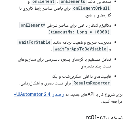
متدهایی مانند
onElements
،
onElement
و
onElementOrNull
برای یافتن عناصر رابط کاربری با
گزاره‌های واضح.
مکانیزم انتظار داخلی برای عناصر شرطی
onElement*
(timeoutMs: Long = 10000)
مدیریت صریح وضعیت برنامه مانند
waitForStable
و
waitForAppToBeVisible
.
تعامل مستقیم با گره‌های پنجره دسترسی برای سناریوهای
تست چند پنجره‌ای.
قابلیت‌های داخلی اسکرین‌شات و یک
ResultsReporter
برای تست بصری و اشکال‌زدایی.
برای شروع کار با APIهای جدید، به
راهنمای UiAutomator 2.4+
مراجعه کنید.
نسخه ۲
۰-rc01
.
۴
.