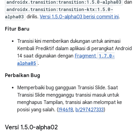
androidx.transition:transition:1.5.0-alpha03
dan
androidx.transition:transition-ktx:1.5.0-
alpha03
dirilis.
Versi 1.5.0-alpha03 berisi commit ini
.
Fitur Baru
Transisi kini memberikan dukungan untuk animasi
Kembali Prediktif dalam aplikasi di perangkat Android
14 saat digunakan dengan
Fragment
1.7.0-
alpha05
.
Perbaikan Bug
Memperbaiki bug gangguan Transisi Slide. Saat
Transisi Slide mengganggu transisi masuk untuk
menghapus Tampilan, transisi akan melompat ke
posisi yang salah. (
I946f8
,
b/297427333
)
Versi 1
.
5
.
0-alpha02