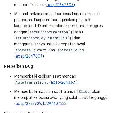
mencari Transisi. (
aosp/2647607
)
Menambahkan animasi berbasis fisika ke transisi
pencarian. Fungsi ini menggunakan pelacak
kecepatan 1-D untuk melacak perubahan progres
dengan
setCurrentFraction()
atau
setCurrentPlayTimeMillis()
dan
menggunakannya untuk kecepatan awal
animateToStart
dan
animateToEnd
.
(
aosp/2647607
)
Perbaikan Bug
Memperbaiki kedipan saat mencari
AutoTransition
. (
aosp/2643369
)
Memperbaiki masalah saat transisi
Slide
akan
melompat ke posisi awal yang salah saat terganggu.
(
aosp/2733729
,
b/297427333
)