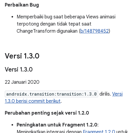
Perbaikan Bug
Memperbaiki bug saat beberapa Views animasi
terpotong dengan tidak tepat saat
ChangeTransform digunakan (
b/148798452
)
Versi 1
.
3
.
0
Versi 1
.
3
.
0
22 Januari 2020
androidx.transition:transition:1.3.0
dirilis.
Versi
1.3.0 berisi commit berikut
.
Perubahan penting sejak versi 1.2.0
Peningkatan untuk Fragment 1.2.0
:
Meningkatkan integrasi dengan
Fragment 1.2.0
untuk