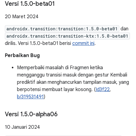
Versi 1
.
5
.
0-beta01
20 Maret 2024
androidx.transition:transition:1.5.0-beta01
dan
androidx.transition:transition-ktx:1.5.0-beta01
dirilis. Versi 1.5.0-beta01 berisi
commit ini
.
Perbaikan Bug
Memperbaiki masalah di Fragmen ketika
mengganggu transisi masuk dengan gestur Kembali
prediktif akan menghancurkan tampilan masuk, yang
berpotensi membuat layar kosong. (
Id3f22
,
b/319531491
)
Versi 1
.
5
.
0-alpha06
10 Januari 2024