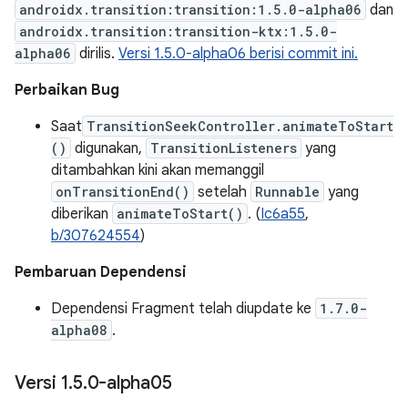
androidx.transition:transition:1.5.0-alpha06
dan
androidx.transition:transition-ktx:1.5.0-
alpha06
dirilis.
Versi 1.5.0-alpha06 berisi commit ini.
Perbaikan Bug
Saat
TransitionSeekController.animateToStart
()
digunakan,
TransitionListeners
yang
ditambahkan kini akan memanggil
onTransitionEnd()
setelah
Runnable
yang
diberikan
animateToStart()
. (
Ic6a55
,
b/307624554
)
Pembaruan Dependensi
Dependensi Fragment telah diupdate ke
1.7.0-
alpha08
.
Versi 1
.
5
.
0-alpha05