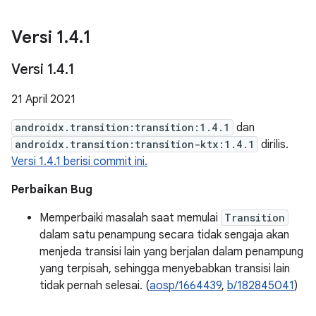
Versi 1
.
4
.
1
Versi 1
.
4
.
1
21 April 2021
androidx.transition:transition:1.4.1
dan
androidx.transition:transition-ktx:1.4.1
dirilis.
Versi 1.4.1 berisi commit ini.
Perbaikan Bug
Memperbaiki masalah saat memulai
Transition
dalam satu penampung secara tidak sengaja akan
menjeda transisi lain yang berjalan dalam penampung
yang terpisah, sehingga menyebabkan transisi lain
tidak pernah selesai. (
aosp/1664439
,
b/182845041
)