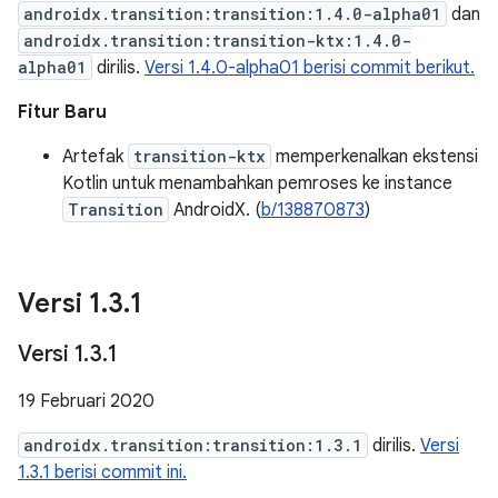
androidx.transition:transition:1.4.0-alpha01
dan
androidx.transition:transition-ktx:1.4.0-
alpha01
dirilis.
Versi 1.4.0-alpha01 berisi commit berikut.
Fitur Baru
Artefak
transition-ktx
memperkenalkan ekstensi
Kotlin untuk menambahkan pemroses ke instance
Transition
AndroidX. (
b/138870873
)
Versi 1
.
3
.
1
Versi 1
.
3
.
1
19 Februari 2020
androidx.transition:transition:1.3.1
dirilis.
Versi
1.3.1 berisi commit ini.