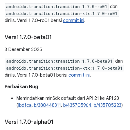
androidx.transition:transition:1.7.0-rc01
dan
androidx.transition:transition-ktx:1.7.0-rc01
dirilis. Versi 1.7.0-rc01 berisi
commit ini
.
Versi 1
.
7
.
0-beta01
3 Desember 2025
androidx.transition:transition:1.7.0-beta01
dan
androidx.transition:transition-ktx:1.7.0-beta01
dirilis. Versi 1.7.0-beta01 berisi
commit ini
.
Perbaikan Bug
Memindahkan minSdk default dari API 21 ke API 23
(
Ibdfca
,
b/380448311
,
b/435705964
,
b/435705223
)
Versi 1
.
7
.
0-alpha01