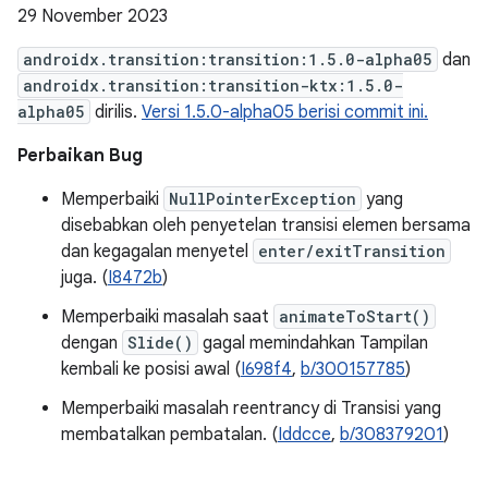
29 November 2023
androidx.transition:transition:1.5.0-alpha05
dan
androidx.transition:transition-ktx:1.5.0-
alpha05
dirilis.
Versi 1.5.0-alpha05 berisi commit ini.
Perbaikan Bug
Memperbaiki
NullPointerException
yang
disebabkan oleh penyetelan transisi elemen bersama
dan kegagalan menyetel
enter/exitTransition
juga. (
I8472b
)
Memperbaiki masalah saat
animateToStart()
dengan
Slide()
gagal memindahkan Tampilan
kembali ke posisi awal (
I698f4
,
b/300157785
)
Memperbaiki masalah reentrancy di Transisi yang
membatalkan pembatalan. (
Iddcce
,
b/308379201
)