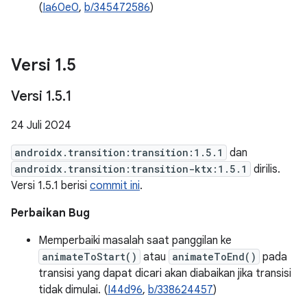
(
Ia60e0
,
b/345472586
)
Versi 1
.
5
Versi 1
.
5
.
1
24 Juli 2024
androidx.transition:transition:1.5.1
dan
androidx.transition:transition-ktx:1.5.1
dirilis.
Versi 1.5.1 berisi
commit ini
.
Perbaikan Bug
Memperbaiki masalah saat panggilan ke
animateToStart()
atau
animateToEnd()
pada
transisi yang dapat dicari akan diabaikan jika transisi
tidak dimulai. (
I44d96
,
b/338624457
)