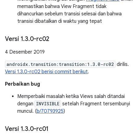
memastikan bahwa View Fragment tidak
dihancurkan sebelum transisi selesai dan bahwa
transisi dibatalkan di waktu yang tepat
Versi 1
.
3
.
0-rc02
4 Desember 2019
androidx.transition:transition:1.3.0-rc02
dirilis.
Versi 1.3.0-rc02 berisi commit berikut
.
Perbaikan bug
Memperbaiki masalah ketika Views salah ditandai
dengan
INVISIBLE
setelah Fragment tersembunyi
muncul. (
b/70793925
)
Versi 1
.
3
.
0-rc01