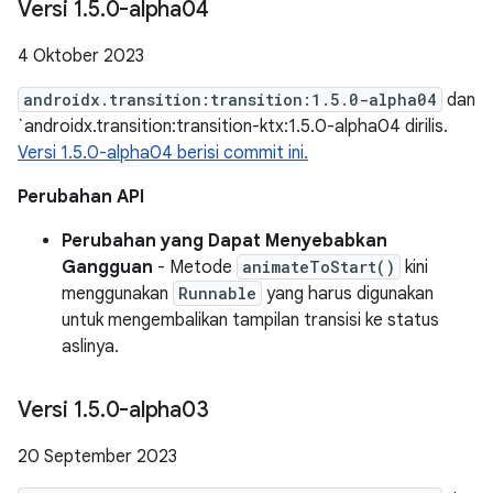
Versi 1
.
5
.
0-alpha04
4 Oktober 2023
androidx.transition:transition:1.5.0-alpha04
dan
`androidx.transition:transition-ktx:1.5.0-alpha04 dirilis.
Versi 1.5.0-alpha04 berisi commit ini.
Perubahan API
Perubahan yang Dapat Menyebabkan
Gangguan
- Metode
animateToStart()
kini
menggunakan
Runnable
yang harus digunakan
untuk mengembalikan tampilan transisi ke status
aslinya.
Versi 1
.
5
.
0-alpha03
20 September 2023