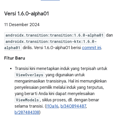
Versi 1
.
6
.
0-alpha01
11 Desember 2024
androidx.transition:transition:1.6.0-alpha01
dan
androidx.transition:transition-ktx:1.6.0-
alpha01
dirilis. Versi 1.6.0-alpha01 berisi
commit ini
.
Fitur Baru
Transisi kini menetapkan induk yang terpisah untuk
ViewOverlays
yang digunakan untuk
menganimasikan transisinya. Hal ini memungkinkan
penyelesaian pemilik melalui induk yang terputus,
yang berarti Anda kini dapat menyelesaikan
ViewModels
, siklus proses, dll. dengan benar
selama transisi. (
I10a16
,
b/340894487
,
b/287484338
)