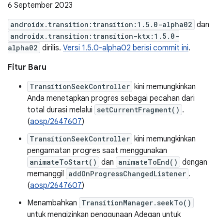
6 September 2023
androidx.transition:transition:1.5.0-alpha02
dan
androidx.transition:transition-ktx:1.5.0-
alpha02
dirilis.
Versi 1.5.0-alpha02 berisi commit ini
.
Fitur Baru
TransitionSeekController
kini memungkinkan
Anda menetapkan progres sebagai pecahan dari
total durasi melalui
setCurrentFragment()
.
(
aosp/2647607
)
TransitionSeekController
kini memungkinkan
pengamatan progres saat menggunakan
animateToStart()
dan
animateToEnd()
dengan
memanggil
addOnProgressChangedListener
.
(
aosp/2647607
)
Menambahkan
TransitionManager.seekTo()
untuk mengizinkan penggunaan Adegan untuk