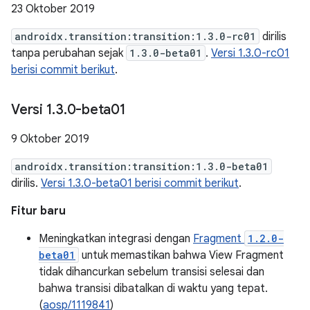
23 Oktober 2019
androidx.transition:transition:1.3.0-rc01
dirilis
tanpa perubahan sejak
1.3.0-beta01
.
Versi 1.3.0-rc01
berisi commit berikut
.
Versi 1
.
3
.
0-beta01
9 Oktober 2019
androidx.transition:transition:1.3.0-beta01
dirilis.
Versi 1.3.0-beta01 berisi commit berikut
.
Fitur baru
Meningkatkan integrasi dengan
Fragment
1.2.0-
beta01
untuk memastikan bahwa View Fragment
tidak dihancurkan sebelum transisi selesai dan
bahwa transisi dibatalkan di waktu yang tepat.
(
aosp/1119841
)