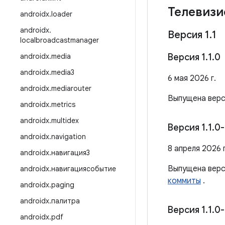
Телевизи
androidx
.
loader
androidx
.
Версия 1
.
1
localbroadcastmanager
androidx
.
media
Версия 1
.
1
.
0
androidx
.
media3
6 мая 2026 г.
androidx
.
mediarouter
Выпущена вер
androidx
.
metrics
androidx
.
multidex
Версия 1
.
1
.
0-
androidx
.
navigation
8 апреля 2026 г
androidx
.
навигация3
Выпущена вер
androidx
.
навигациясобытие
коммиты
.
androidx
.
paging
androidx
.
палитра
Версия 1
.
1
.
0-
androidx
.
pdf