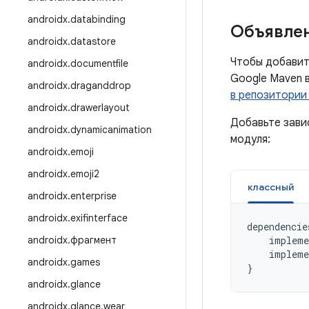
androidx
.
databinding
Объявлен
androidx
.
datastore
Чтобы добавить
androidx
.
documentfile
Google Maven 
androidx
.
draganddrop
в репозитории
androidx
.
drawerlayout
Добавьте зави
androidx
.
dynamicanimation
модуля:
androidx
.
emoji
androidx
.
emoji2
классный
androidx
.
enterprise
androidx
.
exifinterface
dependencie
androidx
.
фрагмент
impleme
impleme
androidx
.
games
}
androidx
.
glance
androidx
.
glance
.
wear