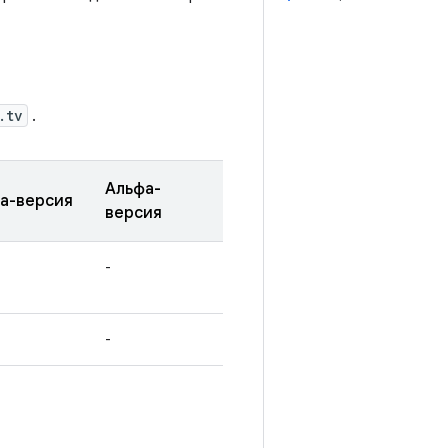
.tv
.
Альфа-
а-версия
версия
-
-