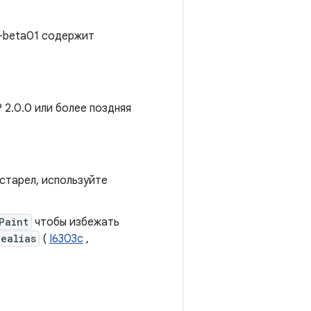
0-beta01 содержит
 2.0.0 или более поздняя
устарел, используйте
Paint
чтобы избежать
pealias
(
I6303c
,