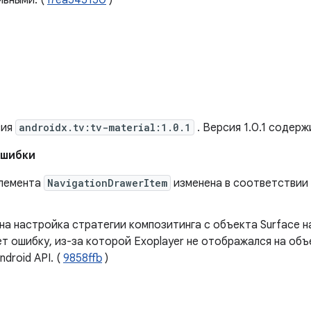
ивными. (
I7ea545150
)
сия
androidx.tv:tv-material:1.0.1
. Версия 1.0.1 содер
ошибки
лемента
NavigationDrawerItem
изменена в соответствии 
а настройка стратегии композитинга с объекта Surface н
т ошибку, из-за которой Exoplayer не отображался на объ
ndroid API. (
9858ffb
)