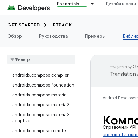
Essentials
Дизайн и план
androidx.camera.viewfinder
androidx.car
GET STARTED
JETPACK
androidx.car.app
androidx.cardview
Обзор
Руководства
Примеры
Библи
androidx
.
коллекция
androidx
.
compose
androidx
.
compose
.
animation
Translation
androidx
.
compose
.
compiler
androidx
.
compose
.
foundation
androidx
.
compose
.
material
Android Developer
androidx
.
compose
.
material3
androidx
.
compose
.
material3
.
Компо
adaptive
Справочник API
androidx
.
compose
.
remote
androidx.tv.foun