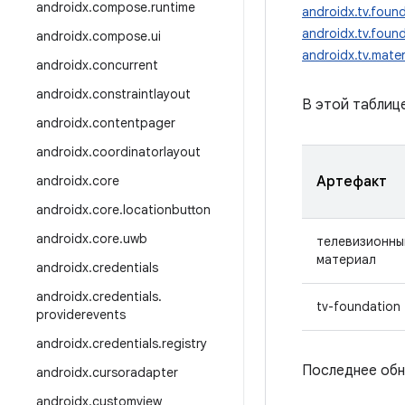
androidx
.
compose
.
runtime
androidx.tv.found
androidx.tv.found
androidx
.
compose
.
ui
androidx.tv.mater
androidx
.
concurrent
androidx
.
constraintlayout
В этой таблиц
androidx
.
contentpager
androidx
.
coordinatorlayout
androidx
.
core
Артефакт
androidx
.
core
.
locationbutton
androidx
.
core
.
uwb
телевизионны
материал
androidx
.
credentials
androidx
.
credentials
.
tv-foundation
providerevents
androidx
.
credentials
.
registry
Последнее обн
androidx
.
cursoradapter
androidx
.
customview