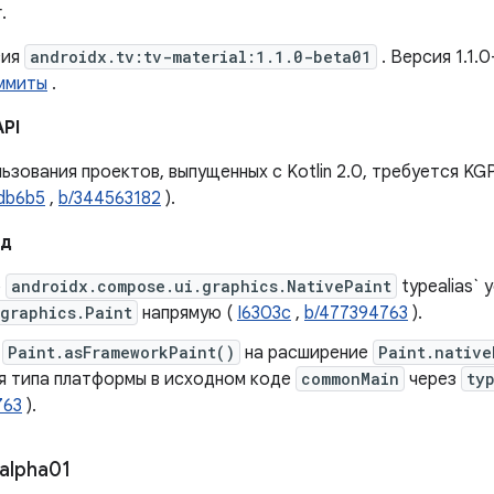
.
сия
androidx.tv:tv-material:1.1.0-beta01
. Версия 1.1.
ммиты
.
API
ьзования проектов, выпущенных с Kotlin 2.0, требуется KGP
Idb6b5
,
b/344563182
).
ад
р
androidx.compose.ui.graphics.NativePaint
typealias` 
graphics.Paint
напрямую (
I6303c
,
b/477394763
).
е
Paint.asFrameworkPaint()
на расширение
Paint.native
я типа платформы в исходном коде
commonMain
через
ty
763
).
alpha01