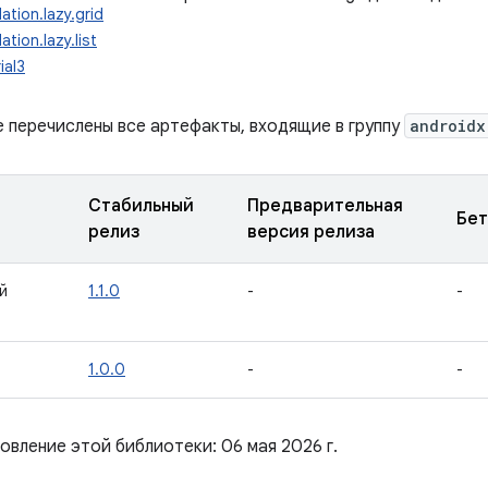
ation.lazy.grid
ation.lazy.list
ial3
е перечислены все артефакты, входящие в группу
androidx
Стабильный
Предварительная
Бет
релиз
версия релиза
й
1.1.0
-
-
1.0.0
-
-
овление этой библиотеки: 06 мая 2026 г.