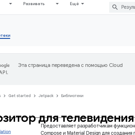
Развивать
Ещё
отеки
Эта страница переведена с помощью
Cloud
 API
.
s
Get started
Jetpack
Библиотеки
зитор для телевидени
Предоставляет разработчикам функцио
dation
Compose и Material Design для создания