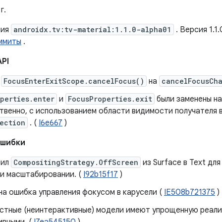
г.
сия
androidx.tv:tv-material:1.1.0-alpha01
. Версия 1.1
ммиты
.
API
е
FocusEnterExitScope.cancelFocus()
на
cancelFocusCh
perties.enter
и
FocusProperties.exit
были заменены н
твенно, с использованием области видимости получателя 
ection
. (
I6e667
)
ошибки
тил
CompositingStrategy.OffScreen
из Surface в Text дл
ри масштабировании. (
I92b15f17
)
а ​​ошибка управления фокусом в карусели (
IE508b721375
)
стные (неинтерактивные) модели имеют упрощенную реали