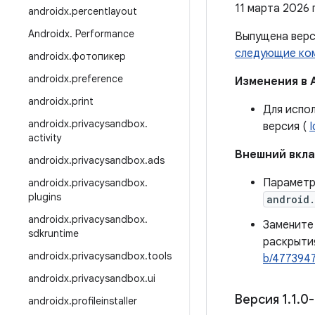
11 марта 2026 г
androidx
.
percentlayout
Androidx
.
Performance
Выпущена вер
следующие ко
androidx
.
фотопикер
androidx
.
preference
Изменения в 
androidx
.
print
Для испол
androidx
.
privacysandbox
.
версия (
activity
Внешний вкл
androidx
.
privacysandbox
.
ads
Парамет
androidx
.
privacysandbox
.
plugins
android.
androidx
.
privacysandbox
.
Заменит
sdkruntime
раскрыти
androidx
.
privacysandbox
.
tools
b/477394
androidx
.
privacysandbox
.
ui
Версия 1
.
1
.
0-
androidx
.
profileinstaller