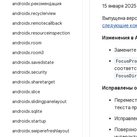
androidx
.
рекомендация
15 января 2025 
androidx
.
recyclerview
Выпущена вер
androidx
.
remotecallback
следующие ко
androidx
.
resourceinspection
Изменения в 
androidx
.
room
Заменит
androidx
.
room3
FocusPro
androidx
.
savedstate
соответс
androidx
.
security
FocusDir
androidx
.
sharetarget
Исправлены 
androidx
.
slice
Перемес
androidx
.
slidingpanelayout
текста п
androidx
.
sqlite
Исправлен
androidx
.
startup
Поверхно
androidx
.
swiperefreshlayout