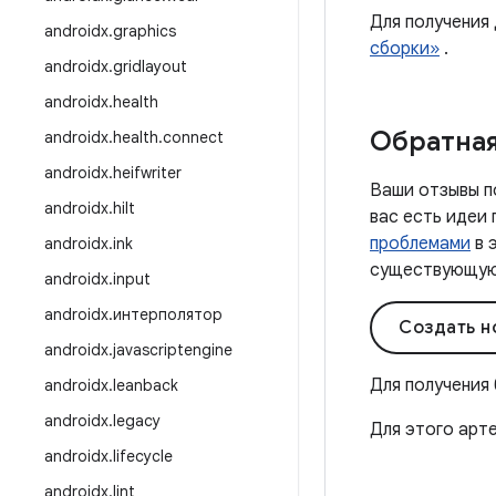
Для получения
androidx
.
graphics
сборки»
.
androidx
.
gridlayout
androidx
.
health
Обратная
androidx
.
health
.
connect
androidx
.
heifwriter
Ваши отзывы п
androidx
.
hilt
вас есть идеи
проблемами
в 
androidx
.
ink
существующую 
androidx
.
input
androidx
.
интерполятор
Создать н
androidx
.
javascriptengine
Для получения
androidx
.
leanback
androidx
.
legacy
Для этого арт
androidx
.
lifecycle
androidx
.
lint