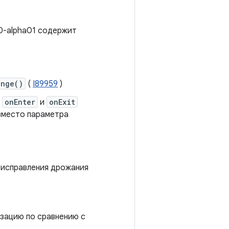
.0-alpha01 содержит
ange()
(
I89959
)
а
onEnter
и
onExit
вместо параметра
я исправления дрожания
зацию по сравнению с