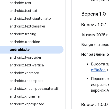
интеракт
androidx
.
test
androidx
.
test
.
ext
Версия 1
.
0
androidx
.
test
.
uiautomator
Версия 1
.
0
.
1
androidx
.
textclassifier
androidx
.
tracing
16 июля 2025 г.
androidx
.
transition
Выпущена вер
androidx
.
tv
Исправлены 
androidx
.
tvprovider
Высота э
androidx
.
text-vertical
cf9a3ce
)
androidx
.
xr
.
arcore
Перенесен
androidx
.
xr
.
compose
исправляе
androidx
.
xr
.
compose
.
material3
версиях A
androidx
.
xr
.
glimmer
androidx
.
xr
.
projected
Версия 1
.
0
.
0