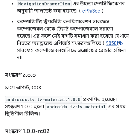
NavigationDrawerItem
এর উচ্চতা স্পেসিফিকেশন
অনুযায়ী আপডেট করা হয়েছে। (
cf9a3ce
)
কম্পোজিটিং স্ট্র্যাটেজি কনফিগারেশন সারফেস
কম্পোজেবল থেকে টেক্সট কম্পোজেবলে সরানো
হয়েছে। এর ফলে সেই বাগটি সমাধান করা হয়েছে যেখানে
নিম্নতর অ্যান্ড্রয়েড এপিআই সংস্করণগুলিতে (
9858ffb
)
সারফেস কম্পোজেবলগুলিতে এক্সোপ্লেয়ার রেন্ডার হচ্ছিল
না।
সংস্করণ ১
.
০
.
০
২১শে আগস্ট, ২০২৪
androidx.tv:tv-material:1.0.0
প্রকাশিত হয়েছে।
সংস্করণ 1.0.0 হলো
androidx.tv:tv-material
এর প্রথম
স্থিতিশীল রিলিজ।
সংস্করণ 1
.
0
.
0-rc02