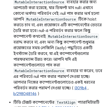
MutableInteractionSource
ব্যবহার করার জন্য
আপডেট করা হয়েছে, যার ডিফল্ট মান null। এখানে
কোনো অর্থগত পরিবর্তন নেই: null পাস করার অর্থ হলো
আপনি
MutableInteractionSource
টিকে hoist
করতে চান না, এবং প্রয়োজনে এটি কম্পোনেন্টের ভেতরে
তৈরি করা হবে। null-এ পরিবর্তন করার ফলে কিছু
কম্পোনেন্ট কখনোই
MutableInteractionSource
বরাদ্দ করবে না, এবং অন্য কিছু কম্পোনেন্ট শুধুমাত্র
প্রয়োজনের সময় লেজিলি (lazily) পদ্ধতিতে একটি
ইনস্ট্যান্স তৈরি করবে, যা এই কম্পোনেন্টগুলোর
পারফরম্যান্স উন্নত করে। আপনি যদি এই
কম্পোনেন্টগুলোতে পাস করা
MutableInteractionSource
ব্যবহার না করেন, তবে
এর পরিবর্তে null পাস করার পরামর্শ দেওয়া হচ্ছে।
আপনার নিজের কম্পোনেন্টগুলোতেও একই ধরনের
পরিবর্তন করার পরামর্শ দেওয়া হচ্ছে। (
I309b4
,
b/298048146
)
টিভি টেক্সট কম্পোনেন্টের
TextAlign
প্যারামিটারটি