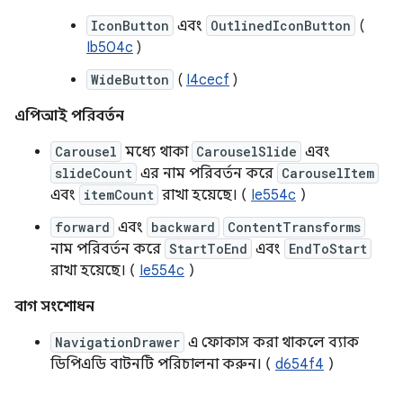
IconButton
এবং
OutlinedIconButton
(
Ib504c
)
WideButton
(
I4cecf
)
এপিআই পরিবর্তন
Carousel
মধ্যে থাকা
CarouselSlide
এবং
slideCount
এর নাম পরিবর্তন করে
CarouselItem
এবং
itemCount
রাখা হয়েছে। (
Ie554c
)
forward
এবং
backward
ContentTransforms
নাম পরিবর্তন করে
StartToEnd
এবং
EndToStart
রাখা হয়েছে। (
Ie554c
)
বাগ সংশোধন
NavigationDrawer
এ ফোকাস করা থাকলে ব্যাক
ডিপিএডি বাটনটি পরিচালনা করুন। (
d654f4
)