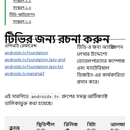
সংস্করণ ১.১
সংস্করণ ১.০
টিভি-ফাউন্ডেশন
সংস্করণ ১.০
টিভির জন্য রচনা করুন
এপিআই রেফারেন্স
টিভি-র জন্য অ্যাপ্লিকেশন
androidx.tv.foundation
লেখার উদ্দেশ্যে
androidx.tv.foundation.lazy.grid
ডেভেলপারদের কম্পোজ
androidx.tv.foundation.lazy.list
এবং ম্যাটেরিয়াল
androidx.tv.material3
ডিজাইন-এর কার্যকারিতা
প্রদান করে।
এই সারণিতে
androidx.tv
গ্রুপের সমস্ত আর্টিফ্যাক্ট
তালিকাভুক্ত করা হয়েছে।
স্থিতিশীল
রিলিজ
বিটা
আলফা
প্রত্নবস্তু