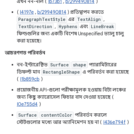
এখন নন-নাল (
Ib73b1
,
b/299490814
)
(
I4197e
,
b/299490814
) প্রতিস্থাপন করতে
ParagraphTextStyle
এর
TextAlign
,
TextDirection
,
Hyphens
এবং
LineBreak
ফিল্ডগুলির জন্য একটি বিশেষ Unspecified ভ্যালু চালু
করা হয়েছে।
আচরণগত পরিবর্তন
নন-ইন্টারেক্টিভ
Surface
shape
প্যারামিটারের
ডিফল্ট মান
RectangleShape
এ পরিবর্তন করা হয়েছে
(
I1b859cb
)
প্রয়োজনীয় API-গুলো পরীক্ষামূলক হওয়ায় বিটা লঞ্চের
জন্য কিছু ক্যারোসেল ফিচার বাদ দেওয়া হয়েছে (
I0e755d4
)
Surface
contentColor
পরিবর্তন করলে
স্টেটগুলোর মধ্যে আর অ্যানিমেশন হয় না (
I436e794f
)