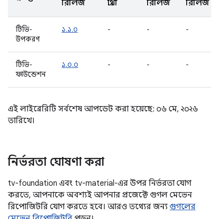
রিলিজ
প্রার্থী
রিলিজ
রিলিজ
টিভি-
১.১.০
-
-
-
উপকরণ
টিভি-
১.০.০
-
-
-
ফাউন্ডেশন
এই লাইব্রেরিটি সর্বশেষ আপডেট করা হয়েছে: ০৬ মে, ২০২৬
তারিখে।
নির্ভরতা ঘোষণা করা
tv-foundation এবং tv-material-এর উপর নির্ভরতা যোগ
করতে, আপনাকে অবশ্যই আপনার প্রজেক্টে গুগল মেভেন
রিপোজিটরি যোগ করতে হবে। আরও তথ্যের জন্য
গুগলের
মেভেন রিপোজিটরি
পড়ুন।