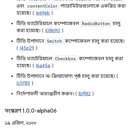
এবং
contentColor
প্যারামিটারগুলোকে একত্রিত করা
হয়েছে। (
Ie69eb
)
টিভি ম্যাটেরিয়ালে কম্পোজেবল
RadioButton
চালু
করা হয়েছে। (
I08690
)
টিভি উপাদানে
Switch
কম্পোজেবল চালু করা হয়েছে।
(
I45e29
)
টিভি ম্যাটেরিয়ালে
Checkbox
কম্পোজেবল চালু করা
হয়েছে। (
I6a45a
)
টিভি উপাদানে অ-ক্রিয়াযোগ্য পৃষ্ঠ চালু করা হয়েছে। (
Ic5f85
)
নির্দেশাবলী অভ্যন্তরীণ করুন। (
Ibff82
)
সংস্করণ 1
.
0
.
0-alpha06
১৯ এপ্রিল, ২০২৩