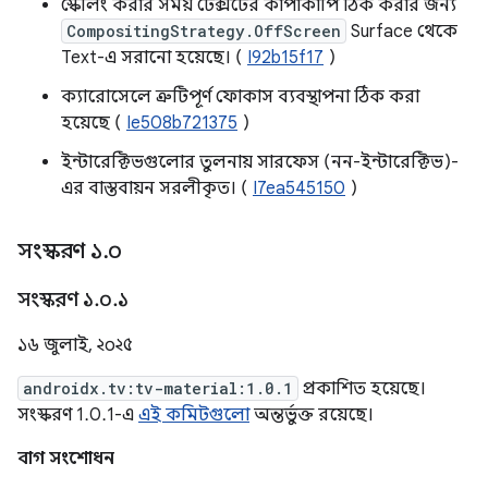
স্কেলিং করার সময় টেক্সটের কাঁপাকাঁপি ঠিক করার জন্য
CompositingStrategy.OffScreen
Surface থেকে
Text-এ সরানো হয়েছে। (
I92b15f17
)
ক্যারোসেলে ত্রুটিপূর্ণ ফোকাস ব্যবস্থাপনা ঠিক করা
হয়েছে (
Ie508b721375
)
ইন্টারেক্টিভগুলোর তুলনায় সারফেস (নন-ইন্টারেক্টিভ)-
এর বাস্তবায়ন সরলীকৃত। (
I7ea545150
)
সংস্করণ ১
.
০
সংস্করণ ১
.
০
.
১
১৬ জুলাই, ২০২৫
androidx.tv:tv-material:1.0.1
প্রকাশিত হয়েছে।
সংস্করণ 1.0.1-এ
এই কমিটগুলো
অন্তর্ভুক্ত রয়েছে।
বাগ সংশোধন