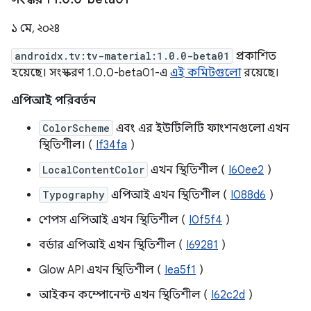
১ মে, ২০২৪
androidx.tv:tv-material:1.0.0-beta01
প্রকাশিত
হয়েছে। সংস্করণ 1.0.0-beta01-এ
এই কমিটগুলো
রয়েছে।
এপিআই পরিবর্তন
ColorScheme
এবং এর ইউটিলিটি ফাংশনগুলো এখন
স্থিতিশীল। (
If34fa
)
LocalContentColor
এখন স্থিতিশীল (
I60ee2
)
Typography
এপিআই এখন স্থিতিশীল (
I088d6
)
শেপস এপিআই এখন স্থিতিশীল (
I0f5f4
)
বর্ডার এপিআই এখন স্থিতিশীল (
I69281
)
Glow API এখন স্থিতিশীল (
Iea5f1
)
আইকন কম্পোনেন্ট এখন স্থিতিশীল (
I62c2d
)