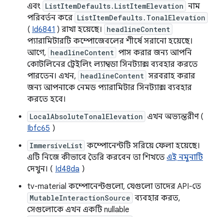
এবং
ListItemDefaults.ListItemElevation
নাম
পরিবর্তন করে
ListItemDefaults.TonalElevation
(
Id6841
) রাখা হয়েছে।
headlineContent
প্যারামিটারটি কম্পোজেবলের শীর্ষে সরানো হয়েছে।
আগে,
headlineContent
পাস করার জন্য আপনি
কোটলিনের ট্রেইলিং ল্যাম্বডা সিনট্যাক্স ব্যবহার করতে
পারতেন। এখন,
headlineContent
সরবরাহ করার
জন্য আপনাকে নেমড প্যারামিটার সিনট্যাক্স ব্যবহার
করতে হবে।
LocalAbsoluteTonalElevation
এখন অভ্যন্তরীণ (
Ibfc65
)
ImmersiveList
কম্পোনেন্টটি সরিয়ে ফেলা হয়েছে।
এটি নিজে কীভাবে তৈরি করবেন তা শিখতে
এই নমুনাটি
দেখুন। (
Id48da
)
tv-material কম্পোনেন্টগুলো, যেগুলো তাদের API-তে
MutableInteractionSource
ব্যবহার করত,
সেগুলোকে এখন একটি nullable