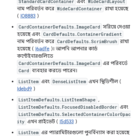
StandardCardContainer
এবং
WideCardLayout
নাম পরিবর্তন করে
WideCardContainer
রাখা হয়েছে
(
I08883
)
CardContainerDefaults.ImageCard
সরিয়ে দেওয়া
হয়েছে এবং
CardDefaults.ContainerGradient
নাম পরিবর্তন করে
CardDefaults.ScrimBrush
রাখা
হয়েছে (
I6adfe
)। আপনি আপনার কার্ড
কন্টেইনারগুলিতে
CardContainerDefaults.ImageCard
এর পরিবর্তে
Card
ব্যবহার করতে পারেন।
ListItem
এবং
DenseListItem
এখন স্থিতিশীল (
Idebd9
)
ListItemDefaults.ListItemShape
,
ListItemDefaults.FocusedDisabledBorder
এবং
ListItemDefaults.SelectedContainerColorOpac
ity
এখন প্রাইভেট (
I5d533
)
ListItem
এর প্যারামিটারগুলো পুনর্বিন্যাস করা হয়েছে