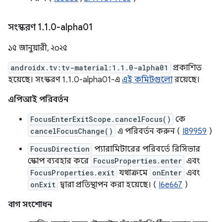
সংস্করণ 1
.
1
.
0-alpha01
১৫ জানুয়ারী, ২০২৫
androidx.tv:tv-material:1.1.0-alpha01
প্রকাশিত
হয়েছে। সংস্করণ 1.1.0-alpha01-এ
এই কমিটগুলো
রয়েছে।
এপিআই পরিবর্তন
FocusEnterExitScope.cancelFocus()
কে
cancelFocusChange()
এ পরিবর্তন করুন (
I89959
)
FocusDirection
প্যারামিটারের পরিবর্তে রিসিভার
স্কোপ ব্যবহার করে
FocusProperties.enter
এবং
FocusProperties.exit
যথাক্রমে
onEnter
এবং
onExit
দ্বারা প্রতিস্থাপন করা হয়েছে। (
I6e667
)
বাগ সংশোধন