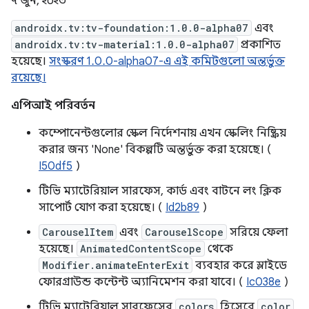
৭ জুন, ২০২৩
androidx.tv:tv-foundation:1.0.0-alpha07
এবং
androidx.tv:tv-material:1.0.0-alpha07
প্রকাশিত
হয়েছে।
সংস্করণ 1.0.0-alpha07-এ এই কমিটগুলো অন্তর্ভুক্ত
রয়েছে।
এপিআই পরিবর্তন
কম্পোনেন্টগুলোর স্কেল নির্দেশনায় এখন স্কেলিং নিষ্ক্রিয়
করার জন্য 'None' বিকল্পটি অন্তর্ভুক্ত করা হয়েছে। (
I50df5
)
টিভি ম্যাটেরিয়াল সারফেস, কার্ড এবং বাটনে লং ক্লিক
সাপোর্ট যোগ করা হয়েছে। (
Id2b89
)
CarouselItem
এবং
CarouselScope
সরিয়ে ফেলা
হয়েছে।
AnimatedContentScope
থেকে
Modifier.animateEnterExit
ব্যবহার করে স্লাইডে
ফোরগ্রাউন্ড কন্টেন্ট অ্যানিমেশন করা যাবে। (
Ic038e
)
টিভি ম্যাটেরিয়াল সারফেসের
colors
হিসেবে
color