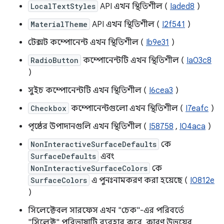
LocalTextStyles
API এখন স্থিতিশীল (
Iaded8
)
MaterialTheme
API এখন স্থিতিশীল (
I2f541
)
টেক্সট কম্পোনেন্ট এখন স্থিতিশীল (
Ib9e31
)
RadioButton
কম্পোনেন্টটি এখন স্থিতিশীল (
Ia03c8
)
সুইচ কম্পোনেন্টটি এখন স্থিতিশীল (
I6cea3
)
Checkbox
কম্পোনেন্টগুলো এখন স্থিতিশীল (
I7eafc
)
পৃষ্ঠের উপাদানগুলি এখন স্থিতিশীল (
I58758
,
I04aca
)
NonInteractiveSurfaceDefaults
কে
SurfaceDefaults
এবং
NonInteractiveSurfaceColors
কে
SurfaceColors
এ পুনঃনামকরণ করা হয়েছে (
I0812e
)
সিলেক্টেবল সারফেস এখন "চেক"-এর পরিবর্তে
"সিলেক্ট" পরিভাষাটি ব্যবহার করে, কারণ উভয়ের