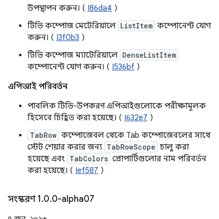
উপস্থাপন করুন। (
I86da4
)
টিভি কম্পোজ মেটেরিয়ালে
ListItem
কম্পোনেন্ট যোগ
করুন। (
I3f0b3
)
টিভি কম্পোজ ম্যাটেরিয়ালে
DenseListItem
কম্পোনেন্ট যোগ করুন। (
I536bf
)
এপিআই পরিবর্তন
পাবলিক টিভি-উপকরণ এপিআইগুলোকে পরীক্ষামূলক
হিসেবে চিহ্নিত করা হয়েছে। (
I632e7
)
TabRow
কম্পোজেবল থেকে Tab কম্পোজেবলের সাথে
স্টেট শেয়ার করার জন্য
TabRowScope
চালু করা
হয়েছে এবং
TabColors
প্রোপার্টিগুলোর নাম পরিবর্তন
করা হয়েছে। (
Ief587
)
সংস্করণ 1
.
0
.
0-alpha07