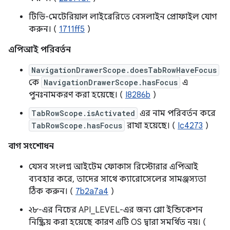
টিভি-মেটেরিয়াল লাইব্রেরিতে বেসলাইন প্রোফাইল যোগ
করুন। (
1711ff5
)
এপিআই পরিবর্তন
NavigationDrawerScope.doesTabRowHaveFocus
কে
NavigationDrawerScope.hasFocus
এ
পুনঃনামকরণ করা হয়েছে। (
I8286b
)
TabRowScope.isActivated
এর নাম পরিবর্তন করে
TabRowScope.hasFocus
রাখা হয়েছে। (
Ic4273
)
বাগ সংশোধন
যেসব সংলগ্ন আইটেম ফোকাস রিস্টোরার এপিআই
ব্যবহার করে, তাদের সাথে ক্যারোসেলের সামঞ্জস্যতা
ঠিক করুন। (
7b2a7a4
)
২৮-এর নিচের API_LEVEL-এর জন্য গ্লো ইন্ডিকেশন
নিষ্ক্রিয় করা হয়েছে কারণ এটি OS দ্বারা সমর্থিত নয়। (