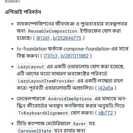
রয়েছে।
এপিআই পরিবর্তন
সাবকম্পোজিশনের জীবনচক্র ও পুনঃব্যবহার ব্যবস্থাপনার
জন্য
ReusableComposition
ইন্টারফেস যোগ করা
হয়েছে। (
I812d1
,
b/252846775
)
tv-foundation ফর্ককে compose-foundation-এর সাথে
সিঙ্ক করুন। (
I737c3
,
b/287011882
)
LazyLayout
এর একটি ওভারলোড যোগ করা হয়েছে,
এটি আগের মতো সাধারণ অবজেক্টের পরিবর্তে
LazyLayoutItemProvider
এর একটি ল্যাম্বডা গ্রহণ
করে। পূর্ববর্তী ওভারলোডটি অপ্রচলিত। (
I42a5a
)
ডেভেলপারকে
AndroidImeOptions
এর মাধ্যমে অন-
স্ক্রিন কীবোর্ডের অবস্থান কনফিগার করার অনুমতি দিতে
TvKeyboardAlignment
যোগ করুন। (
Idb772
)
টিভি কম্পোজ মেটেরিয়ালে
Saver
সহ
CarouselState
মনে রাখার জন্য