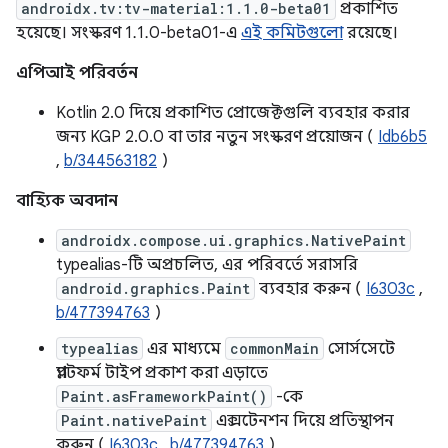
androidx.tv:tv-material:1.1.0-beta01
প্রকাশিত
হয়েছে। সংস্করণ 1.1.0-beta01-এ
এই কমিটগুলো
রয়েছে।
এপিআই পরিবর্তন
Kotlin 2.0 দিয়ে প্রকাশিত প্রোজেক্টগুলি ব্যবহার করার
জন্য KGP 2.0.0 বা তার নতুন সংস্করণ প্রয়োজন (
Idb6b5
,
b/344563182
)
বাহ্যিক অবদান
androidx.compose.ui.graphics.NativePaint
typealias-টি অপ্রচলিত, এর পরিবর্তে সরাসরি
android.graphics.Paint
ব্যবহার করুন (
I6303c
,
b/477394763
)
typealias
এর মাধ্যমে
commonMain
সোর্সসেটে
প্ল্যাটফর্ম টাইপ প্রকাশ করা এড়াতে
Paint.asFrameworkPaint()
-কে
Paint.nativePaint
এক্সটেনশন দিয়ে প্রতিস্থাপন
করুন (
I6303c
,
b/477394763
)