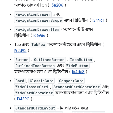
অর্থগত তাৎপর্য ভিন্ন (
I5a206
)
NavigationDrawer
এবং
NavigationDrawerScope
এখন স্থিতিশীল (
I249c1
)
NavigationDrawerItem
কম্পোনেন্টটি এখন
স্থিতিশীল (
Id6986
)
Tab এবং
TabRow
কম্পোনেন্টগুলো এখন স্থিতিশীল (
I92d92
)
Button
,
OutlinedButton
,
IconButton
,
OutlinedIconButton
এবং
WideButton
কম্পোনেন্টগুলো এখন স্থিতিশীল (
Ib4de8
)
Card
,
ClassicCard
,
CompactCard
,
WideClassicCard
,
StandardCardContainer
এবং
WideCardContainer
কম্পোনেন্টগুলো এখন স্থিতিশীল
(
I34390
)।
StandardCardLayout
নাম পরিবর্তন করে