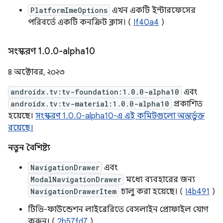
PlatformImeOptions
এখন একটি ইন্টারফেসের
পরিবর্তে একটি কনক্রিট ক্লাস। (
If40a4
)
সংস্করণ 1
.
0
.
0-alpha10
৪ অক্টোবর, ২০২৩
androidx.tv:tv-foundation:1.0.0-alpha10
এবং
androidx.tv:tv-material:1.0.0-alpha10
প্রকাশিত
হয়েছে।
সংস্করণ 1.0.0-alpha10-এ এই কমিটগুলো অন্তর্ভুক্ত
রয়েছে।
নতুন বৈশিষ্ট্য
NavigationDrawer
এবং
ModalNavigationDrawer
মধ্যে ব্যবহারের জন্য
NavigationDrawerItem
চালু করা হয়েছে। (
I4b491
)
টিভি-ফাউন্ডেশন লাইব্রেরিতে বেসলাইন প্রোফাইল যোগ
করুন। (
2b57fd7
)