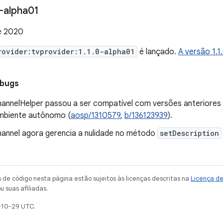
-alpha01
e 2020
rovider:tvprovider:1.1.0-alpha01
é lançado.
A versão 1.
 bugs
annelHelper passou a ser compatível com versões anteriores d
mbiente autônomo (
aosp/1310579
,
b/136123939
).
annel agora gerencia a nulidade no método
setDescription
de código nesta página estão sujeitos às licenças descritas na
Licença d
u suas afiliadas.
-10-29 UTC.