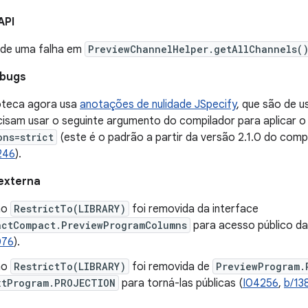
API
de uma falha em
PreviewChannelHelper.getAllChannels(
 bugs
ioteca agora usa
anotações de nulidade JSpecify
, que são de 
ecisam usar o seguinte argumento do compilador para aplicar o
ons=strict
(este é o padrão a partir da versão 2.1.0 do compil
246
).
externa
ão
RestrictTo(LIBRARY)
foi removida da interface
actCompact.PreviewProgramColumns
para acesso público da
076
).
ão
RestrictTo(LIBRARY)
foi removida de
PreviewProgram.
xtProgram.PROJECTION
para torná-las públicas (
I04256
,
b/13