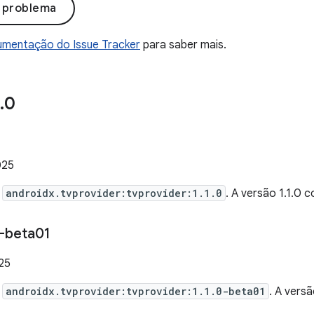
o problema
mentação do Issue Tracker
para saber mais.
.
0
025
e
androidx.tvprovider:tvprovider:1.1.0
. A versão 1.1.0
-beta01
025
e
androidx.tvprovider:tvprovider:1.1.0-beta01
. A vers