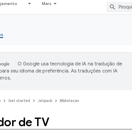
ejamento
Mais
as
O Google usa tecnologia de IA na tradução de
ara seu idioma de preferência. As traduções com IA
rros.
s
Get started
Jetpack
Bibliotecas
dor de TV