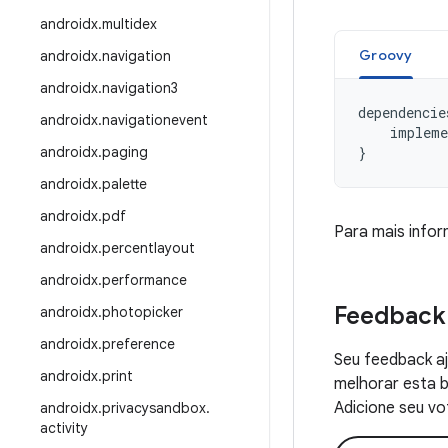
androidx
.
multidex
Groovy
androidx
.
navigation
androidx
.
navigation3
dependencie
androidx
.
navigationevent
impleme
androidx
.
paging
}
androidx
.
palette
androidx
.
pdf
Para mais info
androidx
.
percentlayout
androidx
.
performance
Feedback
androidx
.
photopicker
androidx
.
preference
Seu feedback aj
androidx
.
print
melhorar esta b
Adicione seu vo
androidx
.
privacysandbox
.
activity