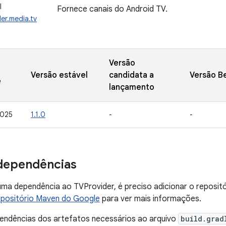
I
Fornece canais do Android TV.
er.media.tv
Versão
Versão estável
candidata a
Versão B
e
lançamento
2025
1.1.0
-
-
dependências
uma dependência ao TVProvider, é preciso adicionar o reposi
positório Maven do Google
para ver mais informações.
pendências dos artefatos necessários ao arquivo
build.grad