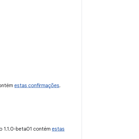
 contém
estas confirmações
.
ão 1.1.0-beta01 contém
estas