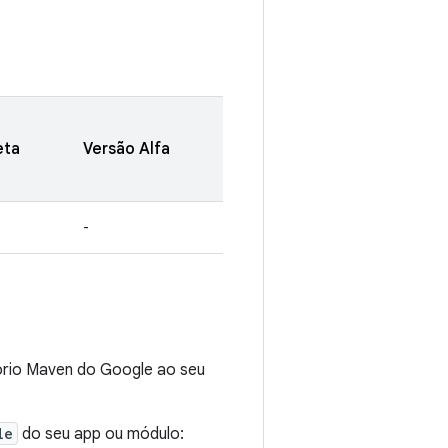
eta
Versão Alfa
-
tório Maven do Google ao seu
le
do seu app ou módulo: