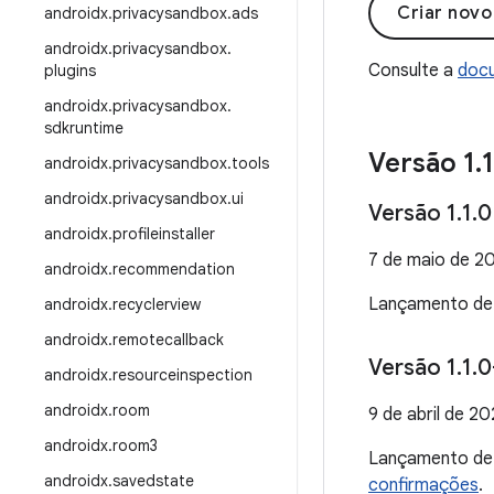
Criar nov
androidx
.
privacysandbox
.
ads
androidx
.
privacysandbox
.
Consulte a
docu
plugins
androidx
.
privacysandbox
.
sdkruntime
Versão 1
.
1
androidx
.
privacysandbox
.
tools
androidx
.
privacysandbox
.
ui
Versão 1
.
1
.
0
androidx
.
profileinstaller
7 de maio de 2
androidx
.
recommendation
Lançamento d
androidx
.
recyclerview
androidx
.
remotecallback
Versão 1
.
1
.
0
androidx
.
resourceinspection
androidx
.
room
9 de abril de 2
androidx
.
room3
Lançamento d
androidx
.
savedstate
confirmações
.