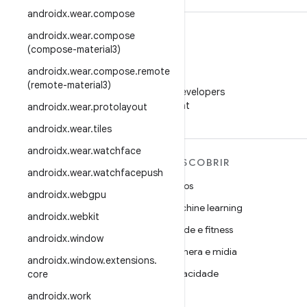
androidx
.
wear
.
compose
androidx
.
wear
.
compose
(compose-material3)
androidx
.
wear
.
compose
.
remote
WeChat
(remote-material3)
Siga o Android Developers
no WeChat
androidx
.
wear
.
protolayout
androidx
.
wear
.
tiles
androidx
.
wear
.
watchface
MAIS SOBRE O ANDROID
DESCOBRIR
androidx
.
wear
.
watchfacepush
Android
Jogos
androidx
.
webgpu
Android para empresas
Machine learning
androidx
.
webkit
Segurança
Saúde e fitness
androidx
.
window
Source
Câmera e mídia
androidx
.
window
.
extensions
.
Notícias
Privacidade
core
Blog
5G
androidx
.
work