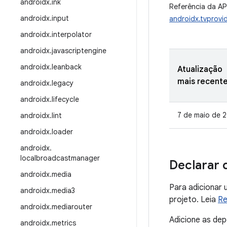
androidx
.
ink
Referência da AP
androidx
.
input
androidx.tvprovid
androidx
.
interpolator
androidx
.
javascriptengine
androidx
.
leanback
Atualização
mais recent
androidx
.
legacy
androidx
.
lifecycle
7 de maio de 
androidx
.
lint
androidx
.
loader
androidx
.
localbroadcastmanager
Declarar 
androidx
.
media
Para adicionar 
androidx
.
media3
projeto. Leia
Re
androidx
.
mediarouter
Adicione as de
androidx
.
metrics