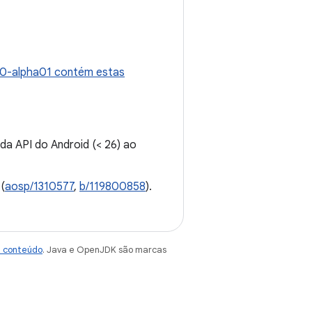
1.0-alpha01 contém estas
a API do Android (< 26) ao
(
aosp/1310577
,
b/119800858
).
e conteúdo
. Java e OpenJDK são marcas