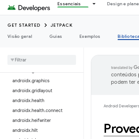
androidx.emoji
Essenciais
Design e plan
androidx.emoji2
androidx.enterprise
GET STARTED
JETPACK
androidx.exifinterface
Visão geral
Guias
Exemplos
Bibliotec
androidx.fragment
androidx
.
games
androidx
.
glance
androidx
.
glance
.
wear
conteúdos p
androidx
.
graphics
podem ter e
androidx
.
gridlayout
androidx
.
health
Android Developer
androidx
.
health
.
connect
androidx
.
heifwriter
Prove
androidx
.
hilt