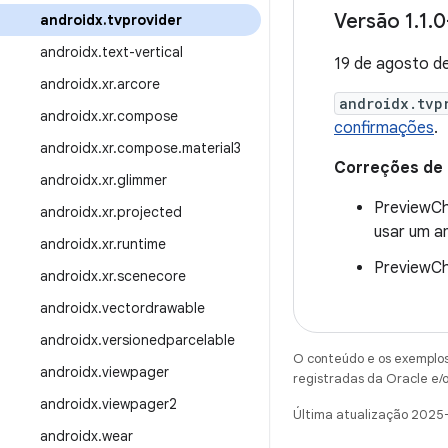
Versão 1
.
1
.
0
androidx
.
tvprovider
androidx
.
text-vertical
19 de agosto d
androidx
.
xr
.
arcore
androidx.tvp
androidx
.
xr
.
compose
confirmações
.
androidx
.
xr
.
compose
.
material3
Correções de
androidx
.
xr
.
glimmer
PreviewCh
androidx
.
xr
.
projected
usar um a
androidx
.
xr
.
runtime
PreviewCh
androidx
.
xr
.
scenecore
androidx
.
vectordrawable
androidx
.
versionedparcelable
O conteúdo e os exemplos 
androidx
.
viewpager
registradas da Oracle e/o
androidx
.
viewpager2
Última atualização 2025
androidx
.
wear