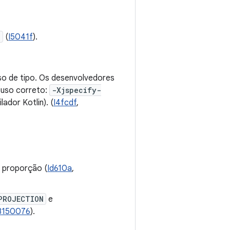
)
(
I5041f
).
uso de tipo. Os desenvolvedores
 uso correto:
-Xjspecify-
ador Kotlin). (
I4fcdf
,
 proporção (
Id610a
,
PROJECTION
e
8150076
).