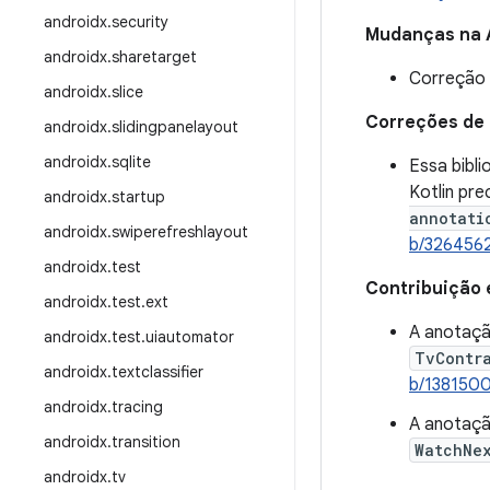
androidx
.
security
Mudanças na 
androidx
.
sharetarget
Correção 
androidx
.
slice
Correções de
androidx
.
slidingpanelayout
androidx
.
sqlite
Essa bibl
Kotlin pr
androidx
.
startup
annotati
androidx
.
swiperefreshlayout
b/326456
androidx
.
test
Contribuição 
androidx
.
test
.
ext
A anotaç
androidx
.
test
.
uiautomator
TvContr
androidx
.
textclassifier
b/138150
androidx
.
tracing
A anotaç
androidx
.
transition
WatchNe
androidx
.
tv