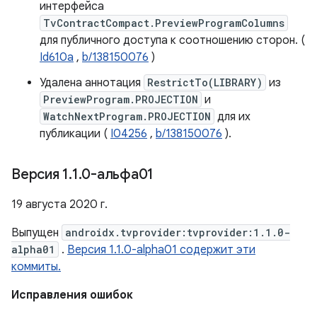
интерфейса
TvContractCompact.PreviewProgramColumns
для публичного доступа к соотношению сторон. (
Id610a
,
b/138150076
)
Удалена аннотация
RestrictTo(LIBRARY)
из
PreviewProgram.PROJECTION
и
WatchNextProgram.PROJECTION
для их
публикации (
I04256
,
b/138150076
).
Версия 1
.
1
.
0-альфа01
19 августа 2020 г.
Выпущен
androidx.tvprovider:tvprovider:1.1.0-
alpha01
.
Версия 1.1.0-alpha01 содержит эти
коммиты.
Исправления ошибок