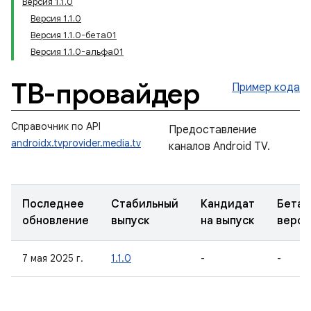
Версия 1.1.0
Версия 1.1.0
Версия 1.1.0-бета01
Версия 1.1.0-альфа01
ТВ-провайдер
Пример кода
Справочник по API
Предоставление
androidx.tvprovider.media.tv
каналов Android TV.
Последнее
Стабильный
Кандидат
Бета-
обновление
выпуск
на выпуск
верси
7 мая 2025 г.
1.1.0
-
-