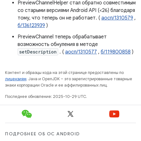
PreviewChannelHelper стал обратно совместимым
со старыми версиями Android API (<26) благодаря
тому, что теперь он не работает. (
аосп/1310579
,
б/136123939
)
PreviewChannel теперь обрабатывает
возможность обнуления в методе
setDescription
. (
аосп/1310577
,
б/119800858
)
Контент и образцы кода на этой странице предоставлены по
лицензиям
. Java и OpenJDK – это зарегистрированные товарные
знаки корпорации Oracle и ее аффилированных лиц.
Последнее обновление: 2025-10-29 UTC.
ПОДРОБНЕЕ ОБ ОС ANDROID