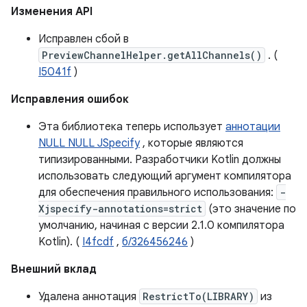
Изменения API
Исправлен сбой в
PreviewChannelHelper.getAllChannels()
. (
I5041f
)
Исправления ошибок
Эта библиотека теперь использует
аннотации
NULL NULL JSpecify
, которые являются
типизированными. Разработчики Kotlin должны
использовать следующий аргумент компилятора
для обеспечения правильного использования:
-
Xjspecify-annotations=strict
(это значение по
умолчанию, начиная с версии 2.1.0 компилятора
Kotlin). (
I4fcdf
,
б/326456246
)
Внешний вклад
Удалена аннотация
RestrictTo(LIBRARY)
из