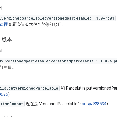
日
.versionedparcelable:versionedparcelable:1.1.0-rc01
這裡
查看這個版本包含的修訂項目。
1 版本
日
dx.versionedparcelable:versionedparcelable:1.1.0-alp
訂項目。
ils.getVersionedParcelable
和 Parcelutils.putVersione
0072
)
ctionCompat
現在是 VersionedParcelable` (
aosp/928534
)