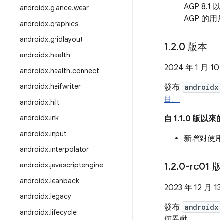
AGP 8.
androidx
.
glance
.
wear
AGP 的
androidx
.
graphics
androidx
.
gridlayout
1
.
2
.
0 版本
androidx
.
health
2024 年 1 月 1
androidx
.
health
.
connect
androidx
.
heifwriter
發布
androidx
目。
androidx
.
hilt
androidx
.
ink
自 1.1.0 版
androidx
.
input
新增對使用 
androidx
.
interpolator
androidx
.
javascriptengine
1
.
2
.
0-rc01 
androidx
.
leanback
2023 年 12 月 1
androidx
.
legacy
發布
androidx
androidx
.
lifecycle
何異動。