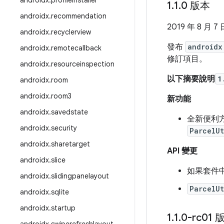
androidx
.
profileinstaller
1
.
1
.
0 版本
androidx
.
recommendation
2019 年 8 月 7 
androidx
.
recyclerview
發布
androidx
androidx
.
remotecallback
修訂項目。
androidx
.
resourceinspection
以下摘要說明
1
androidx
.
room
androidx
.
room3
新功能
androidx
.
savedstate
全新便利
androidx
.
security
ParcelUt
androidx
.
sharetarget
API 變更
androidx
.
slice
如果套件
androidx
.
slidingpanelayout
ParcelUt
androidx
.
sqlite
androidx
.
startup
1
.
1
.
0-rc01 