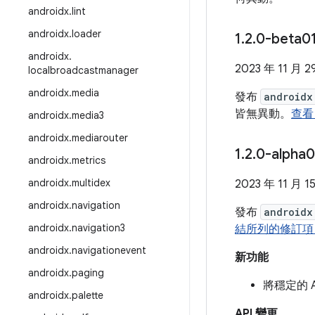
androidx
.
lint
androidx
.
loader
1
.
2
.
0-beta0
androidx
.
2023 年 11 月 2
localbroadcastmanager
androidx
.
media
發布
androidx
皆無異動。
查看 
androidx
.
media3
androidx
.
mediarouter
1
.
2
.
0-alpha
androidx
.
metrics
androidx
.
multidex
2023 年 11 月 1
androidx
.
navigation
發布
androidx
androidx
.
navigation3
結所列的修訂項
androidx
.
navigationevent
新功能
androidx
.
paging
將穩定的 
androidx
.
palette
API 變更