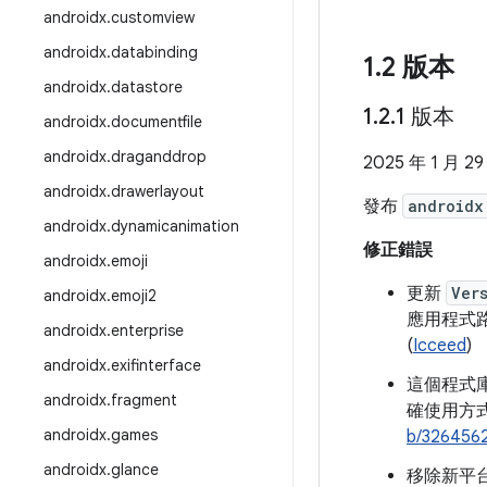
androidx
.
customview
androidx
.
databinding
1
.
2 版本
androidx
.
datastore
1
.
2
.
1 版本
androidx
.
documentfile
androidx
.
draganddrop
2025 年 1 月 29
androidx
.
drawerlayout
發布
androidx
androidx
.
dynamicanimation
修正錯誤
androidx
.
emoji
更新
Ver
androidx
.
emoji2
應用程式
androidx
.
enterprise
(
Icceed
)
androidx
.
exifinterface
這個程式
androidx
.
fragment
確使用方
androidx
.
games
b/326456
androidx
.
glance
移除新平台 