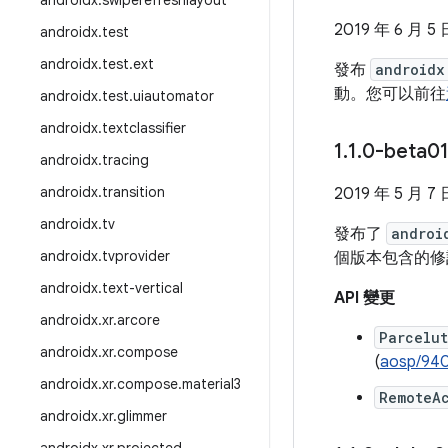
androidx
.
swiperefreshlayout
2019 年 6 月 5 
androidx
.
test
androidx
.
test
.
ext
發布
androidx
動。您可以前往
androidx
.
test
.
uiautomator
androidx
.
textclassifier
1
.
1
.
0-beta0
androidx
.
tracing
androidx
.
transition
2019 年 5 月 7 
androidx
.
tv
發布了
androi
androidx
.
tvprovider
個版本包含的修
androidx
.
text-vertical
API 變更
androidx
.
xr
.
arcore
Parcelut
androidx
.
xr
.
compose
(
aosp/94
androidx
.
xr
.
compose
.
material3
RemoteA
androidx
.
xr
.
glimmer