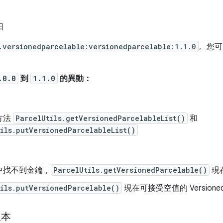
日
.versionedparcelable:versionedparcelable:1.1.0
。您可
.0.0
到
1.1.0
的異動：
方法
ParcelUtils.getVersionedParcelableList()
和
ils.putVersionedParcelableList()
中找不到金鑰，
ParcelUtils.getVersionedParcelable()
現
ils.putVersionedParcelable()
現在可接受空值的 VersionedP
版本