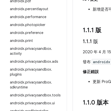
androidx
.
pdf
androidx
.
percentlayout
新增是否可
androidx
.
performance
androidx
.
photopicker
1
.
1
.
1 版
androidx
.
preference
androidx
.
print
1
.
1
.
1 版
androidx
.
privacysandbox
.
2020 年 4 月 1
activity
androidx
.
privacysandbox
.
ads
發布
androidx
androidx
.
privacysandbox
.
修正錯誤
plugins
更新 Pro
androidx
.
privacysandbox
.
sdkruntime
androidx
.
privacysandbox
.
tools
1
.
1
.
0 版本
androidx
.
privacysandbox
.
ui