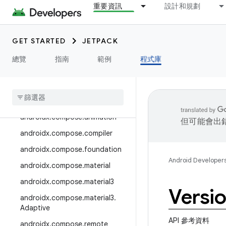
androidx.camera.media3
重要資訊
設計和規劃
androidx.camera.viewfinder
androidx.car
GET STARTED
JETPACK
androidx.car.app
總覽
指南
範例
程式庫
androidx.cardview
androidx
.
collection
androidx
.
compose
androidx
.
compose
.
animation
但可能會出
androidx
.
compose
.
compiler
androidx
.
compose
.
foundation
Android Developer
androidx
.
compose
.
material
androidx
.
compose
.
material3
Versi
androidx
.
compose
.
material3
.
Adaptive
API 參考資料
androidx
.
compose
.
remote