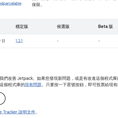
edparcelable
保留。
穩定版
候選版
Beta 版
9 日
1.2.1
-
-
我們改善 Jetpack。如果您發現新問題，或是有改進這個程式
這個程式庫的
現有問題
。只要按一下星號按鈕，即可投票給現有
ue Tracker 說明文件
。