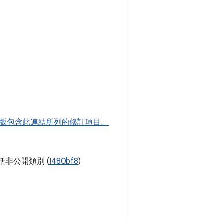
1.1 版包含此連結所列的修訂項目。
非公開類別 (
I480bf8
)