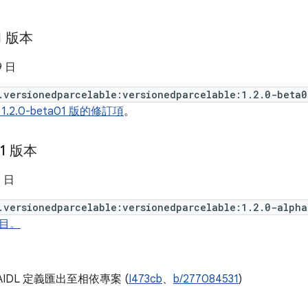
1 版本
9 日
.versionedparcelable:versionedparcelable:1.2.0-beta0
1.2.0-beta01 版的修訂項
。
01 版本
5 日
.versionedparcelable:versionedparcelable:1.2.0-alpha
目。
AIDL 定義匯出至相依專案 (
I473cb
、
b/277084531
)