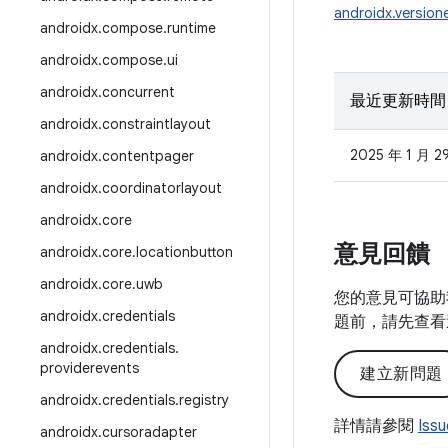
androidx.version
androidx
.
compose
.
runtime
androidx
.
compose
.
ui
androidx
.
concurrent
最近更新時間
androidx
.
constraintlayout
2025 年 1 月 2
androidx
.
contentpager
androidx
.
coordinatorlayout
androidx
.
core
意見回饋
androidx
.
core
.
locationbutton
androidx
.
core
.
uwb
您的意見可協助
androidx
.
credentials
題前，請先查看
androidx
.
credentials
.
providerevents
建立新問題
androidx
.
credentials
.
registry
詳情請參閱
Iss
androidx
.
cursoradapter