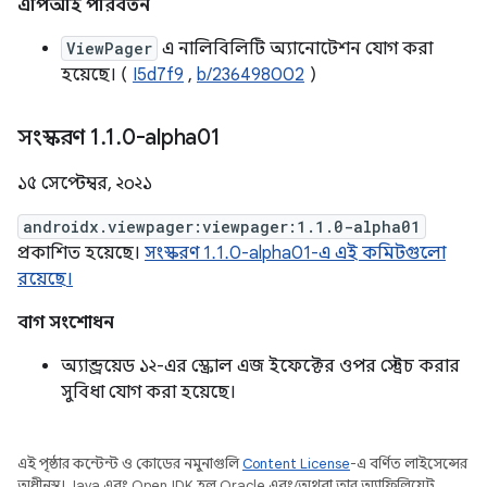
এপিআই পরিবর্তন
ViewPager
এ নালিবিলিটি অ্যানোটেশন যোগ করা
হয়েছে। (
I5d7f9
,
b/236498002
)
সংস্করণ 1
.
1
.
0-alpha01
১৫ সেপ্টেম্বর, ২০২১
androidx.viewpager:viewpager:1.1.0-alpha01
প্রকাশিত হয়েছে।
সংস্করণ 1.1.0-alpha01-এ এই কমিটগুলো
রয়েছে।
বাগ সংশোধন
অ্যান্ড্রয়েড ১২-এর স্ক্রোল এজ ইফেক্টের ওপর স্ট্রেচ করার
সুবিধা যোগ করা হয়েছে।
এই পৃষ্ঠার কন্টেন্ট ও কোডের নমুনাগুলি
Content License
-এ বর্ণিত লাইসেন্সের
অধীনস্থ। Java এবং OpenJDK হল Oracle এবং/অথবা তার অ্যাফিলিয়েট