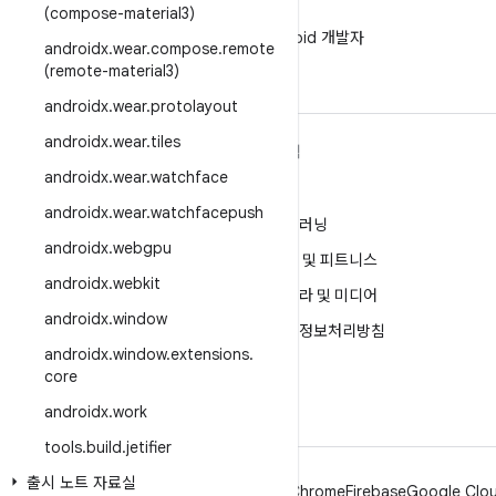
(compose-material3)
WeChat
WeChat에서 Android 개발자
androidx
.
wear
.
compose
.
remote
팔로우
(remote-material3)
androidx
.
wear
.
protolayout
androidx
.
wear
.
tiles
ANDROID 자세히 알아보기
탐색
androidx
.
wear
.
watchface
Android
게임
androidx
.
wear
.
watchfacepush
엔터프라이즈용 Android
머신러닝
androidx
.
webgpu
보안
건강 및 피트니스
androidx
.
webkit
소스
카메라 및 미디어
androidx
.
window
뉴스
개인정보처리방침
androidx
.
window
.
extensions
.
블로그
5G
core
팟캐스트
androidx
.
work
tools
.
build
.
jetifier
출시 노트 자료실
Android
Chrome
Firebase
Google Clou