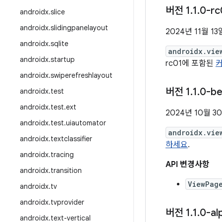
버전 1
.
1
.
0-rc
androidx
.
slice
androidx
.
slidingpanelayout
2024년 11월 13
androidx
.
sqlite
androidx.vie
androidx
.
startup
rc01에 포함된
androidx
.
swiperefreshlayout
버전 1
.
1
.
0-be
androidx
.
test
androidx
.
test
.
ext
2024년 10월 3
androidx
.
test
.
uiautomator
androidx.vie
androidx
.
textclassifier
하세요
.
androidx
.
tracing
API 변경사항
androidx
.
transition
ViewPag
androidx
.
tv
androidx
.
tvprovider
버전 1
.
1
.
0-al
androidx
.
text-vertical