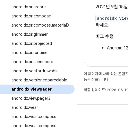
2021년 9월 15일
androidx
.
xr
.
arcore
androidx
.
xr
.
compose
androidx.vie
하세요.
androidx
.
xr
.
compose
.
material3
androidx
.
xr
.
glimmer
버그 수정
androidx
.
xr
.
projected
Androi
androidx
.
xr
.
runtime
androidx
.
xr
.
scenecore
androidx
.
vectordrawable
이 페이지에 나와 있는 콘텐
등록 상표입니다.
androidx
.
versionedparcelable
androidx
.
viewpager
최종 업데이트: 2026-05-19
androidx
.
viewpager2
androidx
.
wear
androidx
.
wear
.
compose
androidx
.
wear
.
compose