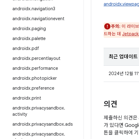
androidx.viewpag
androidx
.
navigation3
androidx
.
navigationevent
주의:
이 라이브
androidx
.
paging
드하는 데
Jetpac
androidx
.
palette
androidx
.
pdf
최근 업데이트
androidx
.
percentlayout
androidx
.
performance
2024년 12월 1
androidx
.
photopicker
androidx
.
preference
androidx
.
print
의견
androidx
.
privacysandbox
.
activity
제출하신 의견은 
androidx
.
privacysandbox
.
ads
가 있다면 Goo
튼을 클릭하여 기
androidx
.
privacysandbox
.