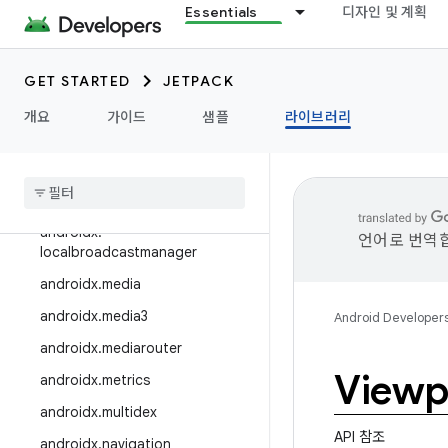
androidx.interpolator
Essentials
디자인 및 계획
androidx.javascriptengine
androidx.leanback
GET STARTED
JETPACK
androidx.legacy
개요
가이드
샘플
라이브러리
androidx.lifecycle
androidx
.
lint
androidx
.
loader
androidx
.
언어로 번역합
localbroadcastmanager
androidx
.
media
androidx
.
media3
Android Developer
androidx
.
mediarouter
Viewp
androidx
.
metrics
androidx
.
multidex
API 참조
androidx
.
navigation