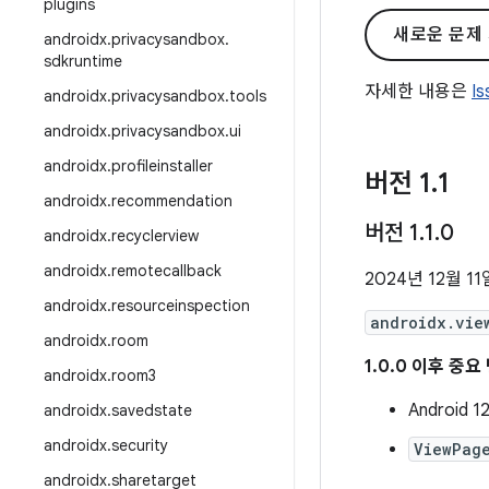
plugins
새로운 문제
androidx
.
privacysandbox
.
sdkruntime
자세한 내용은
I
androidx
.
privacysandbox
.
tools
androidx
.
privacysandbox
.
ui
androidx
.
profileinstaller
버전 1
.
1
androidx
.
recommendation
버전 1
.
1
.
0
androidx
.
recyclerview
androidx
.
remotecallback
2024년 12월 11
androidx
.
resourceinspection
androidx.vie
androidx
.
room
1.0.0 이후 중
androidx
.
room3
Androi
androidx
.
savedstate
androidx
.
security
ViewPag
androidx
.
sharetarget