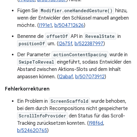
Fügen Sie
Modifier.oneHandedGesture()
hinzu,
wenn der Entwickler den Schlüssel manuell angeben
möchte. (
I191e1
,
b/504712626
)
Benenne die
offsetOf
API in
RevealState
in
positionOf
um. (
I2675f
,
b/522387997
)
Der Parameter
actionContentSpacing
wurde in
SwipeToReveal
eingeführt, sodass Entwickler den
Abstand zwischen Aktions-Slots und dem Inhalt
anpassen können. (
I2abaf
,
b/507073912
)
Fehlerkorrekturen
Ein Problem in
ScreenScaffold
wurde behoben,
bei dem durch Recompositions nicht gespeicherte
ScrollInfoProvider
den Status für das Scroll-
Tracking zurücksetzen konnten. (
I98f6d
,
b/524620765
)