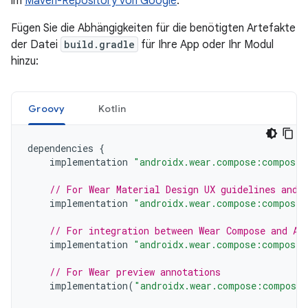
im
Maven-Repository von Google
.
Fügen Sie die Abhängigkeiten für die benötigten Artefakte
der Datei
build.gradle
für Ihre App oder Ihr Modul
hinzu:
Groovy
Kotlin
dependencies
{
implementation
"androidx.wear.compose:compose-
// For Wear Material Design UX guidelines and 
implementation
"androidx.wear.compose:compose-
// For integration between Wear Compose and An
implementation
"androidx.wear.compose:compose-
// For Wear preview annotations
implementation
(
"androidx.wear.compose:compose-