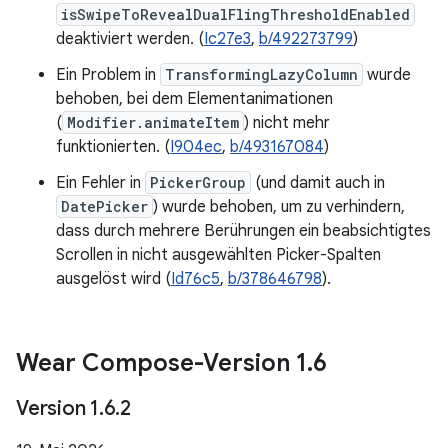
isSwipeToRevealDualFlingThresholdEnabled
deaktiviert werden. (
Ic27e3
,
b/492273799
)
Ein Problem in
TransformingLazyColumn
wurde
behoben, bei dem Elementanimationen
(
Modifier.animateItem
) nicht mehr
funktionierten. (
I904ec
,
b/493167084
)
Ein Fehler in
PickerGroup
(und damit auch in
DatePicker
) wurde behoben, um zu verhindern,
dass durch mehrere Berührungen ein beabsichtigtes
Scrollen in nicht ausgewählten Picker-Spalten
ausgelöst wird (
Id76c5
,
b/378646798
).
Wear Compose-Version 1
.
6
Version 1
.
6
.
2