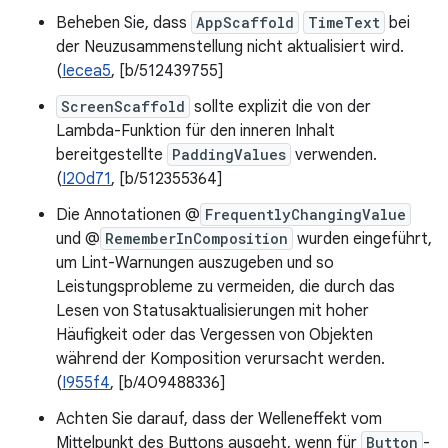
Beheben Sie, dass
AppScaffold
TimeText
bei
der Neuzusammenstellung nicht aktualisiert wird.
(
Iecea5
, [b/512439755]
ScreenScaffold
sollte explizit die von der
Lambda-Funktion für den inneren Inhalt
bereitgestellte
PaddingValues
verwenden.
(
I20d71
, [b/512355364]
Die Annotationen @
FrequentlyChangingValue
und @
RememberInComposition
wurden eingeführt,
um Lint-Warnungen auszugeben und so
Leistungsprobleme zu vermeiden, die durch das
Lesen von Statusaktualisierungen mit hoher
Häufigkeit oder das Vergessen von Objekten
während der Komposition verursacht werden.
(
I955f4
, [b/409488336]
Achten Sie darauf, dass der Welleneffekt vom
Mittelpunkt des Buttons ausgeht, wenn für
Button
-