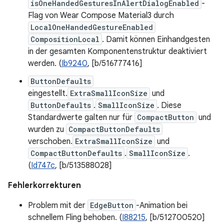
isOneHandedGesturesInAlertDialogEnabled
-
Flag von Wear Compose Material3 durch
LocalOneHandedGestureEnabled
CompositionLocal
. Damit können Einhandgesten
in der gesamten Komponentenstruktur deaktiviert
werden. (
Ib9240
, [b/516777416]
ButtonDefaults
eingestellt.
ExtraSmallIconSize
und
ButtonDefaults
.
SmallIconSize
. Diese
Standardwerte galten nur für
CompactButton
und
wurden zu
CompactButtonDefaults
verschoben.
ExtraSmallIconSize
und
CompactButtonDefaults
.
SmallIconSize
.
(
Id747c
, [b/513588028]
Fehlerkorrekturen
Problem mit der
EdgeButton
-Animation bei
schnellem Fling behoben. (
I88215
, [b/512700520]