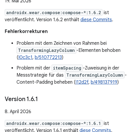
19. Mai 2026
androidx.wear.compose:compose-*:1.6.2
ist
veröffentlicht. Version 1.6.2 enthält
diese Commits
.
Fehlerkorrekturen
Problem mit dem Zeichnen von Rahmen bei
TransformingLazyColumn
-Elementen behoben
(
I0c3c1
,
b/510772213
)
Problem mit der
itemSpacing
-Zuweisung in der
Messstrategie für das
TransformingLazyColumn
-
Content-Padding beheben (
I12d2f
,
b/498137919
)
Version 1
.
6
.
1
8. April 2026
androidx.wear.compose:compose-*:1.6.1
ist
veröffentlicht. Version 1.6.1 enthält
diese Commits
.