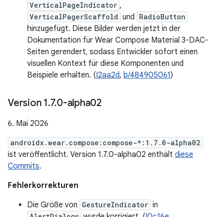
VerticalPageIndicator
,
VerticalPagerScaffold
und
RadioButton
hinzugefügt. Diese Bilder werden jetzt in der
Dokumentation für Wear Compose Material 3-DAC-
Seiten gerendert, sodass Entwickler sofort einen
visuellen Kontext für diese Komponenten und
Beispiele erhalten. (
I2aa2d
,
b/484905061
)
Version 1
.
7
.
0-alpha02
6. Mai 2026
androidx.wear.compose:compose-*:1.7.0-alpha02
ist veröffentlicht. Version 1.7.0-alpha02 enthält
diese
Commits
.
Fehlerkorrekturen
Die Größe von
GestureIndicator
in
AlertDialogs
wurde korrigiert. (
I0c16e
,