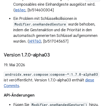
Composables eine Einhandgeste ausgelöst wird.
(
Ie61ec
, [b/514600304]
Ein Problem mit Schlüsselkollisionen in
Modifier.oneHandedGesture
wurde behoben,
indem die Gestenaktion und die Priorität in den
automatisch generierten Schlüssel aufgenommen
wurden. (
I49760
, [b/517045657]
Version 1
.
7
.
0-alpha03
19. Mai 2026
androidx.wear.compose:compose-*:1.7.0-alpha03
ist veröffentlicht. Version 1.7.0-alpha03 enthält
diese
Commits
.
API-Änderungen
Fügen Sie
Modifier.oneHandedGesture()
hinzu,