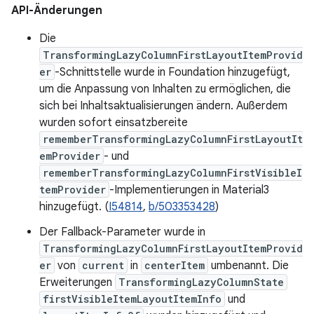
API-Änderungen
Die
TransformingLazyColumnFirstLayoutItemProvid
er
-Schnittstelle wurde in Foundation hinzugefügt,
um die Anpassung von Inhalten zu ermöglichen, die
sich bei Inhaltsaktualisierungen ändern. Außerdem
wurden sofort einsatzbereite
rememberTransformingLazyColumnFirstLayoutIt
emProvider
- und
rememberTransformingLazyColumnFirstVisibleI
temProvider
-Implementierungen in Material3
hinzugefügt. (
I54814
,
b/503353428
)
Der Fallback-Parameter wurde in
TransformingLazyColumnFirstLayoutItemProvid
er
von
current
in
centerItem
umbenannt. Die
Erweiterungen
TransformingLazyColumnState
firstVisibleItemLayoutItemInfo
und