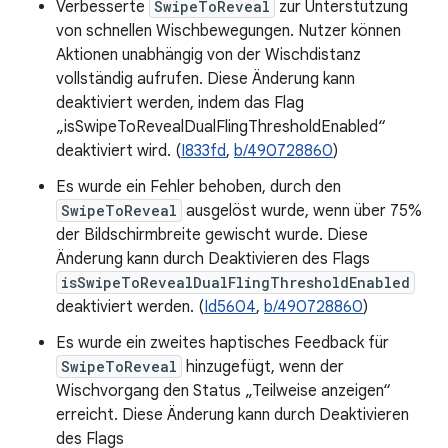
Verbesserte
SwipeToReveal
zur Unterstützung
von schnellen Wischbewegungen. Nutzer können
Aktionen unabhängig von der Wischdistanz
vollständig aufrufen. Diese Änderung kann
deaktiviert werden, indem das Flag
„isSwipeToRevealDualFlingThresholdEnabled“
deaktiviert wird. (
I833fd
,
b/490728860
)
Es wurde ein Fehler behoben, durch den
SwipeToReveal
ausgelöst wurde, wenn über 75%
der Bildschirmbreite gewischt wurde. Diese
Änderung kann durch Deaktivieren des Flags
isSwipeToRevealDualFlingThresholdEnabled
deaktiviert werden. (
Id5604
,
b/490728860
)
Es wurde ein zweites haptisches Feedback für
SwipeToReveal
hinzugefügt, wenn der
Wischvorgang den Status „Teilweise anzeigen“
erreicht. Diese Änderung kann durch Deaktivieren
des Flags