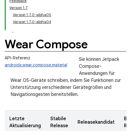
Feedback
Version 1.7
Version 1.7.0-alpha05
Version 1.7.0-alpha04
Wear Compose
API-Referenz
Sie können Jetpack
androidx.wear.compose.material
Compose-
Anwendungen für
Wear OS-Geräte schreiben, indem Sie Funktionen zur
Unterstützung verschiedener Gerätegrößen und
Navigationsgesten bereitstellen.
Letzte
Stabile
Be
Releasekandidat
Aktualisierung
Release
Re