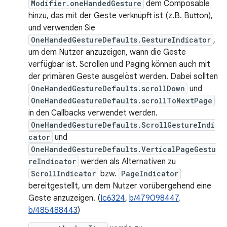
Modifier.oneHandedGesture
dem Composable
hinzu, das mit der Geste verknüpft ist (z.B. Button),
und verwenden Sie
OneHandedGestureDefaults.GestureIndicator
,
um dem Nutzer anzuzeigen, wann die Geste
verfügbar ist. Scrollen und Paging können auch mit
der primären Geste ausgelöst werden. Dabei sollten
OneHandedGestureDefaults.scrollDown
und
OneHandedGestureDefaults.scrollToNextPage
in den Callbacks verwendet werden.
OneHandedGestureDefaults.ScrollGestureIndi
cator
und
OneHandedGestureDefaults.VerticalPageGestu
reIndicator
werden als Alternativen zu
ScrollIndicator
bzw.
PageIndicator
bereitgestellt, um dem Nutzer vorübergehend eine
Geste anzuzeigen. (
Ic6324
,
b/479098447
,
b/485488443
)