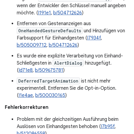
wenn der Entwickler den Schlüssel manuell angeben
möchte. (
I191e1
,
b/504712626
)
Entfernen von Gestenanzeigen aus
OneHandedGestureDefaults
und Hinzufügen von
Farbsupport für Einhandgesten (
I7934f
,
b/505009712
,
b/504712626
)
Es wurde eine explizite Verarbeitung von Einhand-
Schließgesten in
AlertDialog
hinzugefügt.
(
Id71e8
,
b/509675781
)
DeferredTargetAnimation
ist nicht mehr
experimentell. Entfernen Sie die Opt-in-Option.
(
I1e4ae
,
b/500030165
)
Fehlerkorrekturen
Problem mit der gleichzeitigen Ausführung beim
Auslösen von Einhandgesten behoben (
I7b95f
,
b/512086558
)