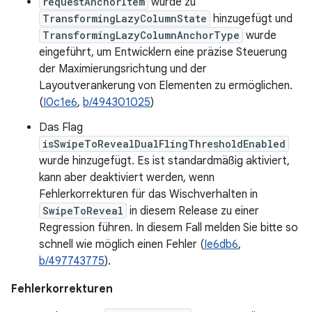
requestAnchorItem
wurde zu
TransformingLazyColumnState
hinzugefügt und
TransformingLazyColumnAnchorType
wurde
eingeführt, um Entwicklern eine präzise Steuerung
der Maximierungsrichtung und der
Layoutverankerung von Elementen zu ermöglichen.
(
I0c1e6
,
b/494301025
)
Das Flag
isSwipeToRevealDualFlingThresholdEnabled
wurde hinzugefügt. Es ist standardmäßig aktiviert,
kann aber deaktiviert werden, wenn
Fehlerkorrekturen für das Wischverhalten in
SwipeToReveal
in diesem Release zu einer
Regression führen. In diesem Fall melden Sie bitte so
schnell wie möglich einen Fehler (
Ie6db6
,
b/497743775
).
Fehlerkorrekturen