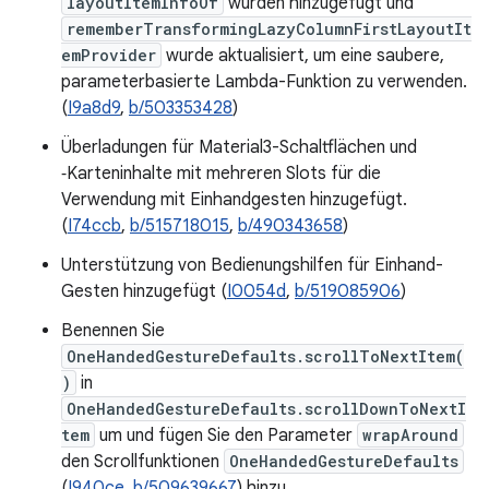
layoutItemInfoOf
wurden hinzugefügt und
rememberTransformingLazyColumnFirstLayoutIt
emProvider
wurde aktualisiert, um eine saubere,
parameterbasierte Lambda-Funktion zu verwenden.
(
I9a8d9
,
b/503353428
)
Überladungen für Material3-Schaltflächen und
‑Karteninhalte mit mehreren Slots für die
Verwendung mit Einhandgesten hinzugefügt.
(
I74ccb
,
b/515718015
,
b/490343658
)
Unterstützung von Bedienungshilfen für Einhand-
Gesten hinzugefügt (
I0054d
,
b/519085906
)
Benennen Sie
OneHandedGestureDefaults.scrollToNextItem(
)
in
OneHandedGestureDefaults.scrollDownToNextI
tem
um und fügen Sie den Parameter
wrapAround
den Scrollfunktionen
OneHandedGestureDefaults
(
I940ce
,
b/509639667
) hinzu.