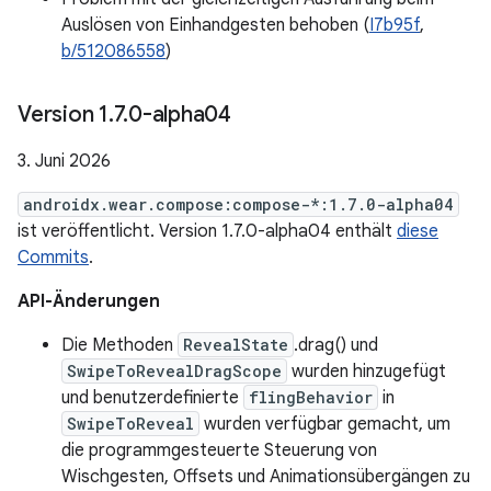
Auslösen von Einhandgesten behoben (
I7b95f
,
b/512086558
)
Version 1
.
7
.
0-alpha04
3. Juni 2026
androidx.wear.compose:compose-*:1.7.0-alpha04
ist veröffentlicht. Version 1.7.0-alpha04 enthält
diese
Commits
.
API-Änderungen
Die Methoden
RevealState
.drag() und
SwipeToRevealDragScope
wurden hinzugefügt
und benutzerdefinierte
flingBehavior
in
SwipeToReveal
wurden verfügbar gemacht, um
die programmgesteuerte Steuerung von
Wischgesten, Offsets und Animationsübergängen zu