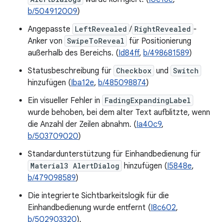
b/504912009
)
Angepasste
LeftRevealed
/
RightRevealed
-
Anker von
SwipeToReveal
für Positionierung
außerhalb des Bereichs. (
Id84ff
,
b/498681589
)
Statusbeschreibung für
Checkbox
und
Switch
hinzufügen (
Iba12e
,
b/485098874
)
Ein visueller Fehler in
FadingExpandingLabel
wurde behoben, bei dem alter Text aufblitzte, wenn
die Anzahl der Zeilen abnahm. (
Ia40c9
,
b/503709020
)
Standardunterstützung für Einhandbedienung für
Material3 AlertDialog
hinzufügen (
I5848e
,
b/479098589
)
Die integrierte Sichtbarkeitslogik für die
Einhandbedienung wurde entfernt (
I8c602
,
b/502903320
).