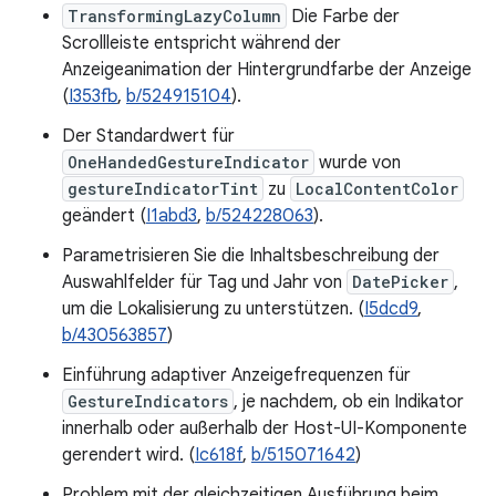
TransformingLazyColumn
Die Farbe der
Scrollleiste entspricht während der
Anzeigeanimation der Hintergrundfarbe der Anzeige
(
I353fb
,
b/524915104
).
Der Standardwert für
OneHandedGestureIndicator
wurde von
gestureIndicatorTint
zu
LocalContentColor
geändert (
I1abd3
,
b/524228063
).
Parametrisieren Sie die Inhaltsbeschreibung der
Auswahlfelder für Tag und Jahr von
DatePicker
,
um die Lokalisierung zu unterstützen. (
I5dcd9
,
b/430563857
)
Einführung adaptiver Anzeigefrequenzen für
GestureIndicators
, je nachdem, ob ein Indikator
innerhalb oder außerhalb der Host-UI-Komponente
gerendert wird. (
Ic618f
,
b/515071642
)
Problem mit der gleichzeitigen Ausführung beim