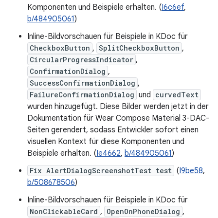
Komponenten und Beispiele erhalten. (
I6c6ef
,
b/484905061
)
Inline-Bildvorschauen für Beispiele in KDoc für
CheckboxButton
,
SplitCheckboxButton
,
CircularProgressIndicator
,
ConfirmationDialog
,
SuccessConfirmationDialog
,
FailureConfirmationDialog
und
curvedText
wurden hinzugefügt. Diese Bilder werden jetzt in der
Dokumentation für Wear Compose Material 3-DAC-
Seiten gerendert, sodass Entwickler sofort einen
visuellen Kontext für diese Komponenten und
Beispiele erhalten. (
Ie4662
,
b/484905061
)
Fix AlertDialogScreenshotTest test
(
I9be58
,
b/508678506
)
Inline-Bildvorschauen für Beispiele in KDoc für
NonClickableCard
,
OpenOnPhoneDialog
,