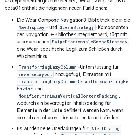
als experimentell gekennzeichnet). Wear Compose 1.6.0-
beta01 enthält die folgenden neuen Funktionen:
Die Wear Compose Navigation3-Bibliothek, die in die
NavDisplay
- und
SceneStrategy
-Komponenten
der Navigation 3-Bibliothek integriert wird, fügt mit
unserem neuen
SwipeDismissableSceneStrategy
eine Wear-spezifische Logik zum Schließen durch
Wischen hinzu.
TransformingLazyColumn
-Unterstützung für
reverseLayout
hinzugefügt, Einrasten mit
TransformingLazyColumnDefaults.snapFlingBe
havior
und
Modifier.minimumVerticalContentPadding
,
wodurch ein bevorzugter Inhaltspadding für
Elemente in der Liste definiert werden kann, wenn
sie sich am oberen oder unteren Rand befinden.
Es wurden neue Überladungen für
AlertDialog