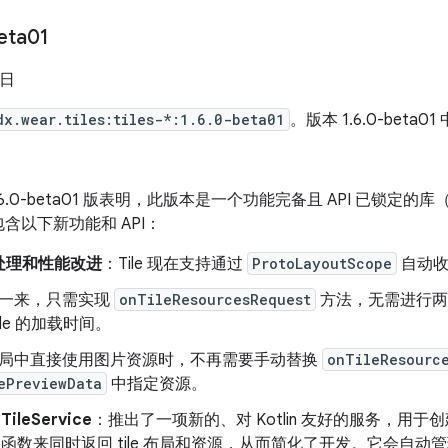
eta01
 日
dx.wear.tiles:tiles-*:1.6.0-beta01
。版本 1.6.0-beta0
 的 1.6.0-beta01 版表明，此版本是一个功能完备且 API 已锁定
1.6 包含以下新功能和 API：
处理和性能改进
：Tile 现在支持通过
ProtoLayoutScope
自动收
一来，只需实现
onTileResourcesRequest
方法，无需进行两次
ile 的加载时间。
局中直接使用图片资源时，不再需要手动替换
onTileResourc
ePreviewData
中指定资源。
3TileService
：推出了一项新的、对 Kotlin 友好的服务，用
函数来同时返回 tile 布局和资源，从而简化了开发。它会自动