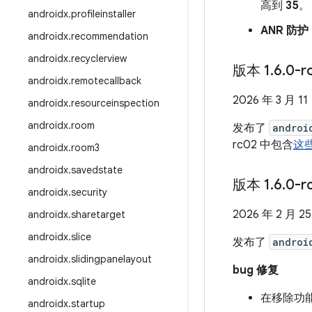
高到
35
。
androidx
.
profileinstaller
ANR 防护
androidx
.
recommendation
androidx
.
recyclerview
版本 1
.
6
.
0-r
androidx
.
remotecallback
2026 年 3 月 11
androidx
.
resourceinspection
androidx
.
room
发布了
androi
rc02 中包含
这
androidx
.
room3
androidx
.
savedstate
版本 1
.
6
.
0-r
androidx
.
security
2026 年 2 月 2
androidx
.
sharetarget
androidx
.
slice
发布了
androi
androidx
.
slidingpanelayout
bug 修复
androidx
.
sqlite
在移除功
androidx
.
startup