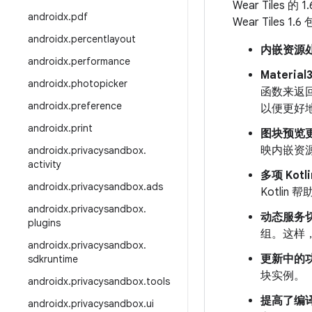
Wear Tiles
androidx
.
pdf
Wear Tiles 
androidx
.
percentlayout
内嵌资源
androidx
.
performance
Material
androidx
.
photopicker
函数来返
androidx
.
preference
以便更好地
androidx
.
print
图块预览
映内嵌资
androidx
.
privacysandbox
.
activity
多项 Kotl
androidx
.
privacysandbox
.
ads
Kotlin
androidx
.
privacysandbox
.
动态服务
plugins
组。这样
androidx
.
privacysandbox
.
更新中的功
sdkruntime
块实例。
androidx
.
privacysandbox
.
tools
提高了编译
androidx
.
privacysandbox
.
ui