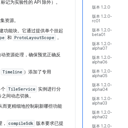
的库（标记为实验性的 API 除外）。
版本 1.2.0
版本 1.2.0-
集资源。
rc01
版本 1.2.0-
于创建功能块。它通过提供单个挂起
beta01
pe
和
ProtoLayoutScope
，
版本 1.2.0-
alpha07
自动资源处理，确保预览正确反
版本 1.2.0-
alpha06
版本 1.2.0-
如
Timeline
）添加了专用
alpha05
版本 1.2.0-
多个
TileService
实例进行分
alpha04
务之间动态切换。
版本 1.2.0-
alpha03
从而更精细地控制刷新哪些功能
版本 1.2.0-
alpha02
理，
compileSdk
版本要求已提
版本 1.2.0-