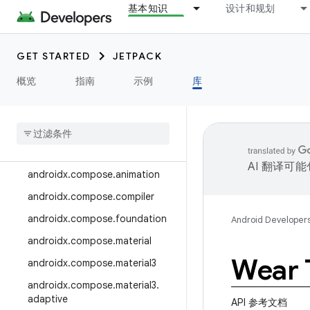
基本知识
设计和规划
androidx.camera.media3
androidx.camera.viewfinder
GET STARTED
JETPACK
androidx.car
概览
指南
示例
库
androidx.car.app
androidx
.
cardview
androidx
.
collection
androidx
.
compose
AI 翻译可
androidx
.
compose
.
animation
androidx
.
compose
.
compiler
androidx
.
compose
.
foundation
Android Developer
androidx
.
compose
.
material
Wear T
androidx
.
compose
.
material3
androidx
.
compose
.
material3
.
adaptive
API 参考文档