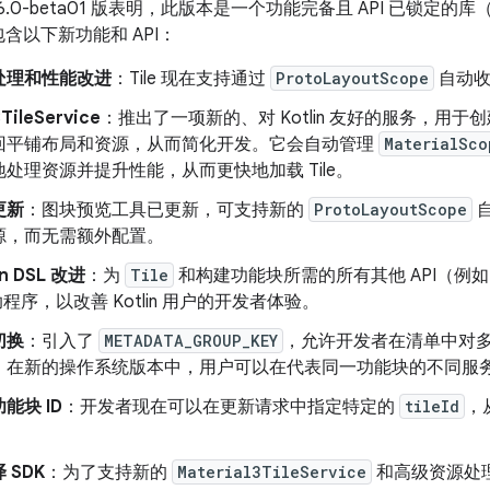
 的 1.6.0-beta01 版表明，此版本是一个功能完备且 API 已锁定
1.6 包含以下新功能和 API：
处理和性能改进
：Tile 现在支持通过
ProtoLayoutScope
自动收
3TileService
：推出了一项新的、对 Kotlin 友好的服务，用
回平铺布局和资源，从而简化开发。它会自动管理
MaterialSco
处理资源并提升性能，从而更快地加载 Tile。
更新
：图块预览工具已更新，可支持新的
ProtoLayoutScope
源，而无需额外配置。
in DSL 改进
：为
Tile
和构建功能块所需的所有其他 API（例
 帮助程序，以改善 Kotlin 用户的开发者体验。
切换
：引入了
METADATA_GROUP_KEY
，允许开发者在清单中对
，在新的操作系统版本中，用户可以在代表同一功能块的不同服
能块 ID
：开发者现在可以在更新请求中指定特定的
tileId
，
 SDK
：为了支持新的
Material3TileService
和高级资源处