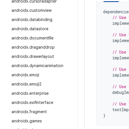
androidx
.
cursoradapter
androidx
.
customview
dependencie
// Use 
androidx
.
databinding
impleme
androidx
.
datastore
// Use 
androidx
.
documentfile
impleme
androidx
.
draganddrop
// Use 
androidx
.
drawerlayout
impleme
androidx
.
dynamicanimation
// Use 
androidx
.
emoji
impleme
androidx
.
emoji2
// Use 
debugIm
androidx
.
enterprise
androidx
.
exifinterface
// Use 
testImp
androidx
.
fragment
}
androidx
.
games