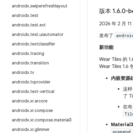
androidx
.
swiperefreshlayout
版本 1
.
6
.
0-b
androidx
.
test
2026 年 2 月 11
androidx
.
test
.
ext
androidx
.
test
.
uiautomator
发布了
androi
androidx
.
textclassifier
新功能
androidx
.
tracing
Wear Tiles
androidx
.
transition
Wear Tiles 
androidx
.
tv
内嵌资源
androidx
.
tvprovider
这样
androidx
.
text-vertical
了 T
androidx
.
xr
.
arcore
在布
androidx
.
xr
.
compose
Til
androidx
.
xr
.
compose
.
material3
Material
androidx
.
xr
.
glimmer
suspend