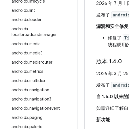
androidx
.
lifecycle
2026 年 7 月 1 
androidx
.
lint
发布了
androi
androidx
.
loader
漏洞和安全修复
androidx
.
localbroadcastmanager
修复了
T
androidx
.
media
线程调用
androidx
.
media3
版本 1
.
6
.
0
androidx
.
mediarouter
androidx
.
metrics
2026 年 3 月 2
androidx
.
multidex
发布了
androi
androidx
.
navigation
自 1.5.0 以
androidx
.
navigation3
如需详细了解自 
androidx
.
navigationevent
androidx
.
paging
新功能
androidx
.
palette