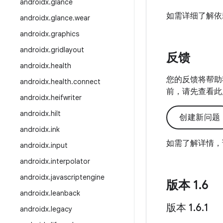
androidx
.
glance
如需详细了解依
androidx
.
glance
.
wear
androidx
.
graphics
androidx
.
gridlayout
反馈
androidx
.
health
您的反馈将帮助
androidx
.
health
.
connect
前，请先查看此
androidx
.
heifwriter
androidx
.
hilt
创建新问题
androidx
.
ink
如需了解详情，
androidx
.
input
androidx
.
interpolator
androidx
.
javascriptengine
版本 1
.
6
androidx
.
leanback
版本 1
.
6
.
1
androidx
.
legacy