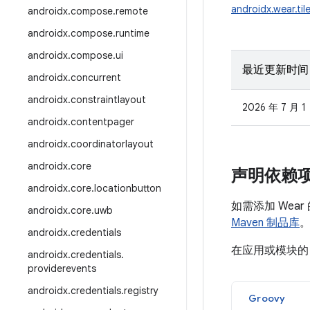
androidx.wear.til
androidx
.
compose
.
remote
androidx
.
compose
.
runtime
androidx
.
compose
.
ui
最近更新时间
androidx
.
concurrent
androidx
.
constraintlayout
2026 年 7 月 1
androidx
.
contentpager
androidx
.
coordinatorlayout
androidx
.
core
声明依赖
androidx
.
core
.
locationbutton
如需添加 Wea
androidx
.
core
.
uwb
Maven 制品库
androidx
.
credentials
在应用或模块
androidx
.
credentials
.
providerevents
androidx
.
credentials
.
registry
Groovy