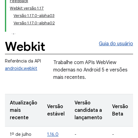
Feedback
Webkit versão 1.17
Versão 1.17.0-alpha03
Versão 1.17.0-alpha02
Webkit
Guia do usuário
Referência da API
Trabalhe com APIs WebView
androidx.webkit
modernas no Android 5 e versões
mais recentes.
Atualização
Versão
Versão
Versão
mais
candidata a
estável
Beta
recente
lançamento
1º de julho
1.16.0
-
-