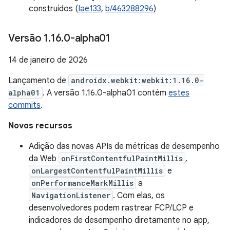
construídos (
Iae133
,
b/463288296
)
Versão 1
.
16
.
0-alpha01
14 de janeiro de 2026
Lançamento de
androidx.webkit:webkit:1.16.0-
alpha01
. A versão 1.16.0-alpha01 contém
estes
commits
.
Novos recursos
Adição das novas APIs de métricas de desempenho
da Web
onFirstContentfulPaintMillis
,
onLargestContentfulPaintMillis
e
onPerformanceMarkMillis
a
NavigationListener
. Com elas, os
desenvolvedores podem rastrear FCP/LCP e
indicadores de desempenho diretamente no app,