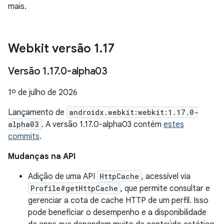
mais.
Webkit versão 1
.
17
Versão 1
.
17
.
0-alpha03
1º de julho de 2026
Lançamento de
androidx.webkit:webkit:1.17.0-
alpha03
. A versão 1.17.0-alpha03 contém
estes
commits
.
Mudanças na API
Adição de uma API
HttpCache
, acessível via
Profile#getHttpCache
, que permite consultar e
gerenciar a cota de cache HTTP de um perfil. Isso
pode beneficiar o desempenho e a disponibilidade