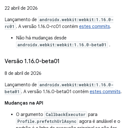
22 abril de 2026
Lançamento de
androidx.webkit:webkit:1.16.0-
rc01
. A versão 1.16.0-rc01 contém
estes commits
.
Não há mudanças desde
androidx.webkit:webkit:1.16.0-beta01
.
Versão 1
.
16
.
0-beta01
8 de abril de 2026
Lançamento de
androidx.webkit:webkit:1.16.0-
beta01
. A versão 1.16.0-beta01 contém
estes commits
.
Mudanças na API
O argumento
CallbackExecutor
para
Profile.prefetchUrlAsync
agora é anulável e o