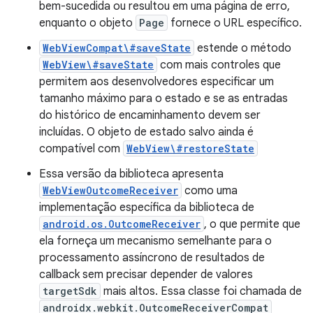
bem-sucedida ou resultou em uma página de erro,
enquanto o objeto
Page
fornece o URL específico.
WebViewCompat\#saveState
estende o método
WebView\#saveState
com mais controles que
permitem aos desenvolvedores especificar um
tamanho máximo para o estado e se as entradas
do histórico de encaminhamento devem ser
incluídas. O objeto de estado salvo ainda é
compatível com
WebView\#restoreState
Essa versão da biblioteca apresenta
WebViewOutcomeReceiver
como uma
implementação específica da biblioteca de
android.os.OutcomeReceiver
, o que permite que
ela forneça um mecanismo semelhante para o
processamento assíncrono de resultados de
callback sem precisar depender de valores
targetSdk
mais altos. Essa classe foi chamada de
androidx.webkit.OutcomeReceiverCompat