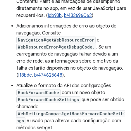
Contentful Paint e as marcações de desempenho
diretamente no app, em vez de usar JavaScript para
recuperá-los. (
Idb93b
,
b/432696062
)
Adicionamos informações de erro ao objeto de
navegação. Consulte
Navigation#getWebResourceError
e
WebResourceError#getDebugCode.
. Se um
carregamento de navegação falhar devido a um
erro de rede, as informações sobre o motivo da
falha estarão disponíveis no objeto de navegação.
(
I18bdc
,
b/474625648
).
Atualize o formato da API das configurações
BackForwardCache
com um novo objeto
BackForwardCacheSettings
que pode ser obtido
chamando
WebSettingsCompat#getBackForwardCacheSetti
ngs
e usado para alterar cada configuração com
métodos set/get.