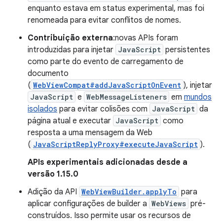
enquanto estava em status experimental, mas foi
renomeada para evitar conflitos de nomes.
Contribuição externa
:novas APIs foram
introduzidas para injetar
JavaScript
persistentes
como parte do evento de carregamento de
documento
(
WebViewCompat#addJavaScriptOnEvent
), injetar
JavaScript
e
WebMessageListeners
em
mundos
isolados
para evitar colisões com
JavaScript
da
página atual e executar
JavaScript
como
resposta a uma mensagem da Web
(
JavaScriptReplyProxy#executeJavaScript
).
APIs experimentais adicionadas desde a
versão 1.15.0
Adição da API
WebViewBuilder.applyTo
para
aplicar configurações de builder a
WebViews
pré-
construídos. Isso permite usar os recursos de