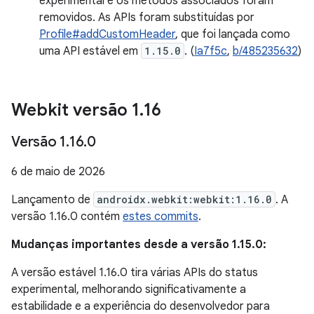
experimental e os métodos associados foram
removidos. As APIs foram substituídas por
Profile#addCustomHeader
, que foi lançada como
uma API estável em
1.15.0
. (
Ia7f5c
,
b/485235632
)
Webkit versão 1
.
16
Versão 1
.
16
.
0
6 de maio de 2026
Lançamento de
androidx.webkit:webkit:1.16.0
. A
versão 1.16.0 contém
estes commits
.
Mudanças importantes desde a versão 1.15.0:
A versão estável 1.16.0 tira várias APIs do status
experimental, melhorando significativamente a
estabilidade e a experiência do desenvolvedor para