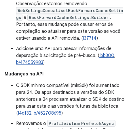
Observação: estamos removendo
WebSetingsCompat#setBackForwardCacheSettin
gs
e
BackForwardCacheSettings.Builder
.
Portanto, essa mudança pode causar erros de
compilação ao atualizar para esta versão se você
estiver usando a API removida. (
I377f4
)
Adicione uma API para anexar informações de
depuração à solicitação de pré-busca. (
Ibb300
,
b/474559983
)
Mudanças na API
O SDK mínimo compatível (minSdk) foi aumentado
para 24. Os apps destinados a versões do SDK
anteriores à 24 precisam atualizar o SDK de destino
para usar esta e as versões futuras da biblioteca.
(
I4df32
,
b/452708695
)
Removemos o
Profile#clearPrefetchAsync