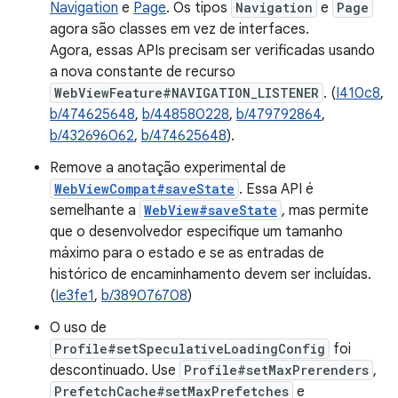
Navigation
e
Page
. Os tipos
Navigation
e
Page
agora são classes em vez de interfaces.
Agora, essas APIs precisam ser verificadas usando
a nova constante de recurso
WebViewFeature#NAVIGATION_LISTENER
. (
I410c8
,
b/474625648
,
b/448580228
,
b/479792864
,
b/432696062
,
b/474625648
).
Remove a anotação experimental de
WebViewCompat#saveState
. Essa API é
semelhante a
WebView#saveState
, mas permite
que o desenvolvedor especifique um tamanho
máximo para o estado e se as entradas de
histórico de encaminhamento devem ser incluídas.
(
Ie3fe1
,
b/389076708
)
O uso de
Profile#setSpeculativeLoadingConfig
foi
descontinuado. Use
Profile#setMaxPrerenders
,
PrefetchCache#setMaxPrefetches
e