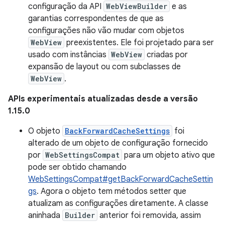
configuração da API
WebViewBuilder
e as
garantias correspondentes de que as
configurações não vão mudar com objetos
WebView
preexistentes. Ele foi projetado para ser
usado com instâncias
WebView
criadas por
expansão de layout ou com subclasses de
WebView
.
APIs experimentais atualizadas desde a versão
1.15.0
O objeto
BackForwardCacheSettings
foi
alterado de um objeto de configuração fornecido
por
WebSettingsCompat
para um objeto ativo que
pode ser obtido chamando
WebSettingsCompat#getBackForwardCacheSettin
gs
. Agora o objeto tem métodos setter que
atualizam as configurações diretamente. A classe
aninhada
Builder
anterior foi removida, assim