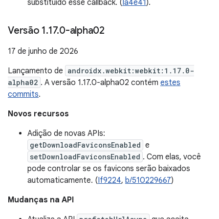
substituído esse callback. (
Ia4e41
).
Versão 1
.
17
.
0-alpha02
17 de junho de 2026
Lançamento de
androidx.webkit:webkit:1.17.0-
alpha02
. A versão 1.17.0-alpha02 contém
estes
commits
.
Novos recursos
Adição de novas APIs:
getDownloadFaviconsEnabled
e
setDownloadFaviconsEnabled
. Com elas, você
pode controlar se os favicons serão baixados
automaticamente. (
If9224
,
b/510229667
)
Mudanças na API