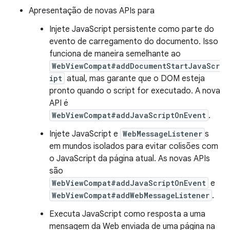
Apresentação de novas APIs para
Injete JavaScript persistente como parte do
evento de carregamento do documento. Isso
funciona de maneira semelhante ao
WebViewCompat#addDocumentStartJavaScr
ipt
atual, mas garante que o DOM esteja
pronto quando o script for executado. A nova
API é
WebViewCompat#addJavaScriptOnEvent
.
Injete JavaScript e
WebMessageListener
s
em mundos isolados para evitar colisões com
o JavaScript da página atual. As novas APIs
são
WebViewCompat#addJavaScriptOnEvent
e
WebViewCompat#addWebMessageListener
.
Executa JavaScript como resposta a uma
mensagem da Web enviada de uma página na