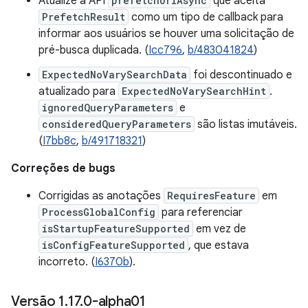
Atualize a API
prefetchUrlAsync
que aceita
PrefetchResult
como um tipo de callback para
informar aos usuários se houver uma solicitação de
pré-busca duplicada. (
Icc796
,
b/483041824
)
ExpectedNoVarySearchData
foi descontinuado e
atualizado para
ExpectedNoVarySearchHint
.
ignoredQueryParameters
e
consideredQueryParameters
são listas imutáveis.
(
I7bb8c
,
b/491718321
)
Correções de bugs
Corrigidas as anotações
RequiresFeature
em
ProcessGlobalConfig
para referenciar
isStartupFeatureSupported
em vez de
isConfigFeatureSupported
, que estava
incorreto. (
I6370b
).
Versão 1
.
17
.
0-alpha01