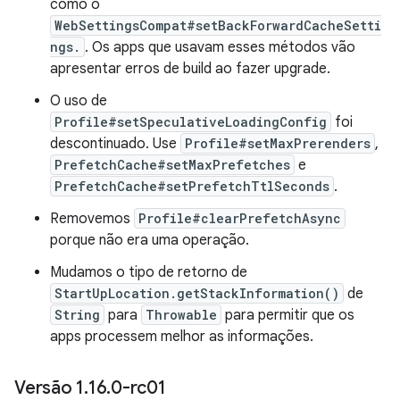
como o
WebSettingsCompat#setBackForwardCacheSetti
ngs.
. Os apps que usavam esses métodos vão
apresentar erros de build ao fazer upgrade.
O uso de
Profile#setSpeculativeLoadingConfig
foi
descontinuado. Use
Profile#setMaxPrerenders
,
PrefetchCache#setMaxPrefetches
e
PrefetchCache#setPrefetchTtlSeconds
.
Removemos
Profile#clearPrefetchAsync
porque não era uma operação.
Mudamos o tipo de retorno de
StartUpLocation.getStackInformation()
de
String
para
Throwable
para permitir que os
apps processem melhor as informações.
Versão 1
.
16
.
0-rc01