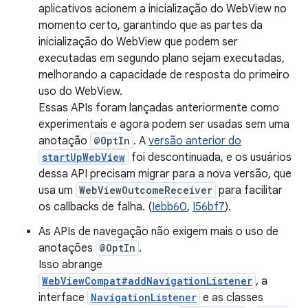
aplicativos acionem a inicialização do WebView no
momento certo, garantindo que as partes da
inicialização do WebView que podem ser
executadas em segundo plano sejam executadas,
melhorando a capacidade de resposta do primeiro
uso do WebView.
Essas APIs foram lançadas anteriormente como
experimentais e agora podem ser usadas sem uma
anotação
@OptIn
. A
versão anterior do
startUpWebView
foi descontinuada, e os usuários
dessa API precisam migrar para a nova versão, que
usa um
WebViewOutcomeReceiver
para facilitar
os callbacks de falha. (
Iebb60
,
I56bf7
).
As APIs de navegação não exigem mais o uso de
anotações
@OptIn
.
Isso abrange
WebViewCompat#addNavigationListener
, a
interface
NavigationListener
e as classes