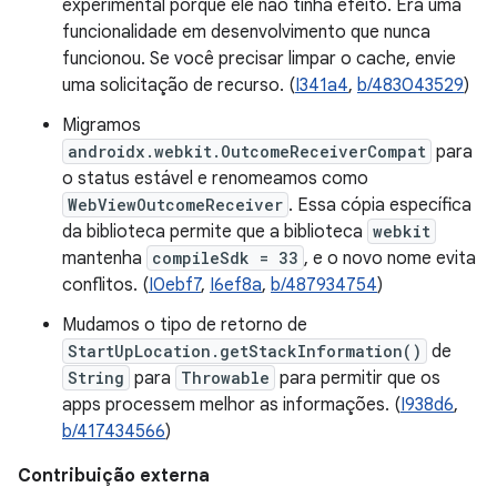
experimental porque ele não tinha efeito. Era uma
funcionalidade em desenvolvimento que nunca
funcionou. Se você precisar limpar o cache, envie
uma solicitação de recurso. (
I341a4
,
b/483043529
)
Migramos
androidx.webkit.OutcomeReceiverCompat
para
o status estável e renomeamos como
WebViewOutcomeReceiver
. Essa cópia específica
da biblioteca permite que a biblioteca
webkit
mantenha
compileSdk = 33
, e o novo nome evita
conflitos. (
I0ebf7
,
I6ef8a
,
b/487934754
)
Mudamos o tipo de retorno de
StartUpLocation.getStackInformation()
de
String
para
Throwable
para permitir que os
apps processem melhor as informações. (
I938d6
,
b/417434566
)
Contribuição externa