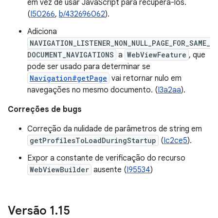
em vez de usar JavaScript para recuperá-los.
(
I50266
,
b/432696062
).
Adiciona
NAVIGATION_LISTENER_NON_NULL_PAGE_FOR_SAME_
DOCUMENT_NAVIGATIONS
a
WebViewFeature
, que
pode ser usado para determinar se
Navigation#getPage
vai retornar nulo em
navegações no mesmo documento. (
I3a2aa
).
Correções de bugs
Correção da nulidade de parâmetros de string em
getProfilesToLoadDuringStartup
(
Ic2ce5
).
Expor a constante de verificação do recurso
WebViewBuilder
ausente (
I95534
)
Versão 1
.
15