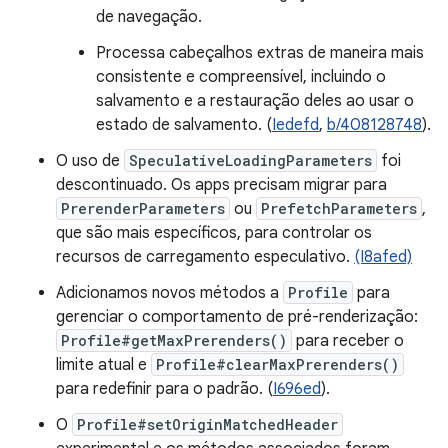
de navegação.
Processa cabeçalhos extras de maneira mais
consistente e compreensível, incluindo o
salvamento e a restauração deles ao usar o
estado de salvamento. (
Iedefd
,
b/408128748
).
O uso de
SpeculativeLoadingParameters
foi
descontinuado. Os apps precisam migrar para
PrerenderParameters
ou
PrefetchParameters
,
que são mais específicos, para controlar os
recursos de carregamento especulativo.
(I8afed)
Adicionamos novos métodos a
Profile
para
gerenciar o comportamento de pré-renderização:
Profile#getMaxPrerenders()
para receber o
limite atual e
Profile#clearMaxPrerenders()
para redefinir para o padrão. (
I696ed
).
O
Profile#setOriginMatchedHeader