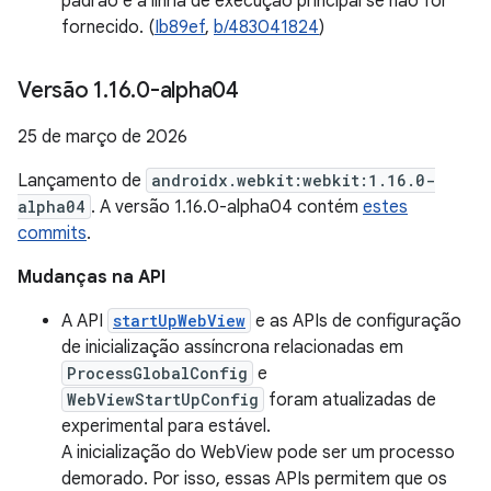
padrão é a linha de execução principal se não for
fornecido. (
Ib89ef
,
b/483041824
)
Versão 1
.
16
.
0-alpha04
25 de março de 2026
Lançamento de
androidx.webkit:webkit:1.16.0-
alpha04
. A versão 1.16.0-alpha04 contém
estes
commits
.
Mudanças na API
A API
startUpWebView
e as APIs de configuração
de inicialização assíncrona relacionadas em
ProcessGlobalConfig
e
WebViewStartUpConfig
foram atualizadas de
experimental para estável.
A inicialização do WebView pode ser um processo
demorado. Por isso, essas APIs permitem que os