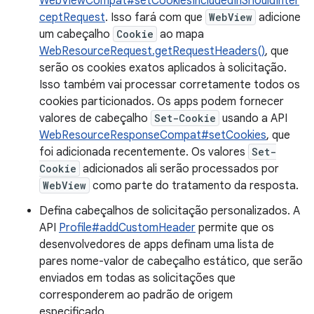
WebViewCompat#setCookiesIncludedInShouldInter
ceptRequest
. Isso fará com que
WebView
adicione
um cabeçalho
Cookie
ao mapa
WebResourceRequest.getRequestHeaders()
, que
serão os cookies exatos aplicados à solicitação.
Isso também vai processar corretamente todos os
cookies particionados. Os apps podem fornecer
valores de cabeçalho
Set-Cookie
usando a API
WebResourceResponseCompat#setCookies
, que
foi adicionada recentemente. Os valores
Set-
Cookie
adicionados ali serão processados por
WebView
como parte do tratamento da resposta.
Defina cabeçalhos de solicitação personalizados. A
API
Profile#addCustomHeader
permite que os
desenvolvedores de apps definam uma lista de
pares nome-valor de cabeçalho estático, que serão
enviados em todas as solicitações que
corresponderem ao padrão de origem
especificado.