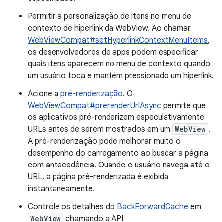
Permitir a personalização de itens no menu de
contexto de hiperlink da WebView. Ao chamar
WebViewCompat#setHyperlinkContextMenuItems
,
os desenvolvedores de apps podem especificar
quais itens aparecem no menu de contexto quando
um usuário toca e mantém pressionado um hiperlink.
Acione a
pré-renderização
. O
WebViewCompat#prerenderUrlAsync
permite que
os aplicativos pré-renderizem especulativamente
URLs antes de serem mostrados em um
WebView
.
A pré-renderização pode melhorar muito o
desempenho do carregamento ao buscar a página
com antecedência. Quando o usuário navega até o
URL, a página pré-renderizada é exibida
instantaneamente.
Controle os detalhes do
BackForwardCache
em
WebView
chamando a API