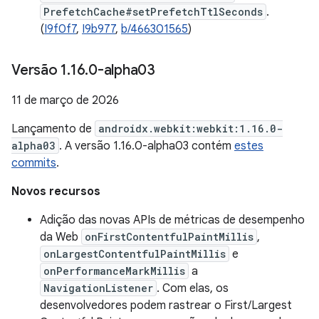
PrefetchCache#setPrefetchTtlSeconds
.
(
I9f0f7
,
I9b977
,
b/466301565
)
Versão 1
.
16
.
0-alpha03
11 de março de 2026
Lançamento de
androidx.webkit:webkit:1.16.0-
alpha03
. A versão 1.16.0-alpha03 contém
estes
commits
.
Novos recursos
Adição das novas APIs de métricas de desempenho
da Web
onFirstContentfulPaintMillis
,
onLargestContentfulPaintMillis
e
onPerformanceMarkMillis
a
NavigationListener
. Com elas, os
desenvolvedores podem rastrear o First/Largest