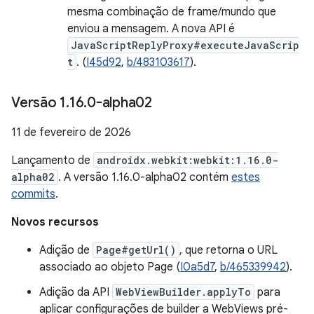
mesma combinação de frame/mundo que
enviou a mensagem. A nova API é
JavaScriptReplyProxy#executeJavaScrip
t
. (
I45d92
,
b/483103617
).
Versão 1
.
16
.
0-alpha02
11 de fevereiro de 2026
Lançamento de
androidx.webkit:webkit:1.16.0-
alpha02
. A versão 1.16.0-alpha02 contém
estes
commits
.
Novos recursos
Adição de
Page#getUrl()
, que retorna o URL
associado ao objeto Page (
I0a5d7
,
b/465339942
).
Adição da API
WebViewBuilder.applyTo
para
aplicar configurações de builder a WebViews pré-