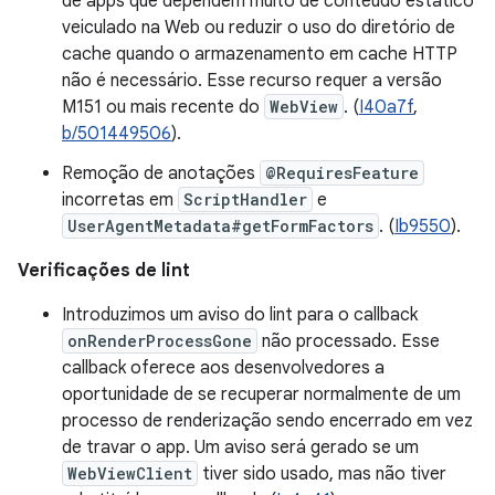
de apps que dependem muito de conteúdo estático
veiculado na Web ou reduzir o uso do diretório de
cache quando o armazenamento em cache HTTP
não é necessário. Esse recurso requer a versão
M151 ou mais recente do
WebView
. (
I40a7f
,
b/501449506
).
Remoção de anotações
@RequiresFeature
incorretas em
ScriptHandler
e
UserAgentMetadata#getFormFactors
. (
Ib9550
).
Verificações de lint
Introduzimos um aviso do lint para o callback
onRenderProcessGone
não processado. Esse
callback oferece aos desenvolvedores a
oportunidade de se recuperar normalmente de um
processo de renderização sendo encerrado em vez
de travar o app. Um aviso será gerado se um
WebViewClient
tiver sido usado, mas não tiver