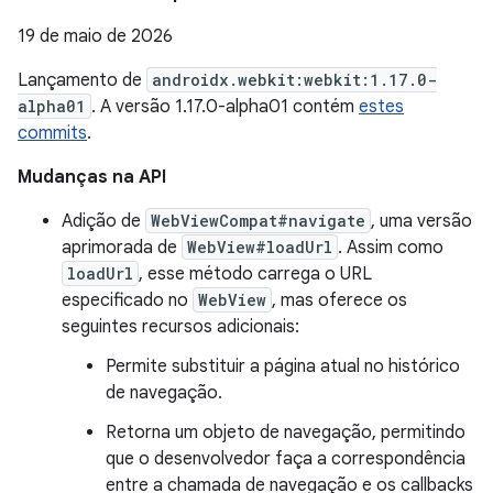
19 de maio de 2026
Lançamento de
androidx.webkit:webkit:1.17.0-
alpha01
. A versão 1.17.0-alpha01 contém
estes
commits
.
Mudanças na API
Adição de
WebViewCompat#navigate
, uma versão
aprimorada de
WebView#loadUrl
. Assim como
loadUrl
, esse método carrega o URL
especificado no
WebView
, mas oferece os
seguintes recursos adicionais:
Permite substituir a página atual no histórico
de navegação.
Retorna um objeto de navegação, permitindo
que o desenvolvedor faça a correspondência
entre a chamada de navegação e os callbacks