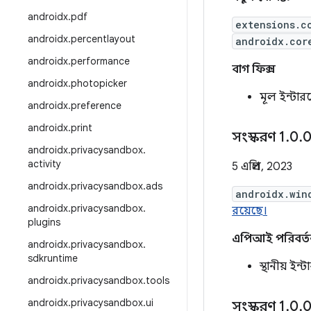
androidx
.
pdf
extensions.c
androidx
.
percentlayout
androidx.cor
androidx
.
performance
বাগ ফিক্স
androidx
.
photopicker
মূল ইন্টা
androidx
.
preference
androidx
.
print
সংস্করণ 1
.
0
.
0
androidx
.
privacysandbox
.
activity
5 এপ্রিল, 2023
androidx
.
privacysandbox
.
ads
androidx.win
androidx
.
privacysandbox
.
রয়েছে।
plugins
এপিআই পরিবর্ত
androidx
.
privacysandbox
.
sdkruntime
স্থানীয় ই
androidx
.
privacysandbox
.
tools
androidx
.
privacysandbox
.
ui
সংস্করণ 1
.
0
.
0