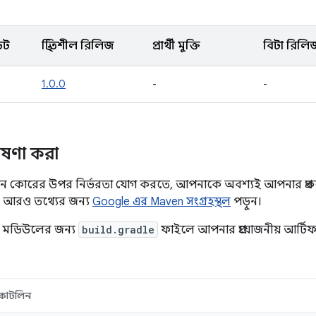
েট
স্থিতিশীল রিলিজ
প্রার্থী মুক্তি
বিটা রিলি
1.0.0
-
-
োষণা করা
শন কোরের উপর নির্ভরতা যোগ করতে, আপনাকে অবশ্যই আপনার প্রকল্প
 আরও তথ্যের জন্য
Google এর Maven সংগ্রহস্থল
পড়ুন।
া মডিউলের জন্য
build.gradle
ফাইলে আপনার প্রয়োজনীয় আর্টিফ্
কোটলিন