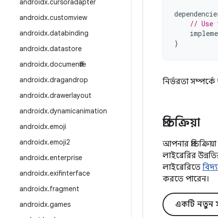
androidx
.
cursoradapter
dependencie
androidx
.
customview
// Use 
androidx
.
databinding
impleme
}
androidx
.
datastore
androidx
.
documentfile
androidx
.
dragandrop
নির্ভরতা সম্পর্
androidx
.
drawerlayout
androidx
.
dynamicanimation
প্রতিক্রিয়া
androidx
.
emoji
androidx
.
emoji2
আপনার প্রতিক্রি
লাইব্রেরির উন্
androidx
.
enterprise
লাইব্রেরিতে
বিদ্
androidx
.
exifinterface
করতে পারেন।
androidx
.
fragment
একটি নতুন স
androidx
.
games