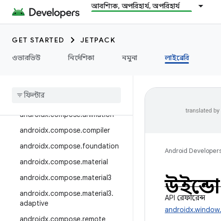
androidx.camera.media3
আবশ্যিক, অপরিহার্য, অপরিহার্য
androidx.camera.viewfinder
androidx.car
GET STARTED
JETPACK
androidx.car.app
ওভারভিউ
নির্দেশিকা
নমুনা
লাইব্রেরি
androidx.cardview
androidx
.
collection
androidx
.
compose
androidx
.
compose
.
animation
androidx
.
compose
.
compiler
androidx
.
compose
.
foundation
Android Developer
androidx
.
compose
.
material
androidx
.
compose
.
material3
উইন্ড
androidx
.
compose
.
material3
.
API রেফারেন্স
adaptive
androidx.window
androidx
.
compose
.
remote