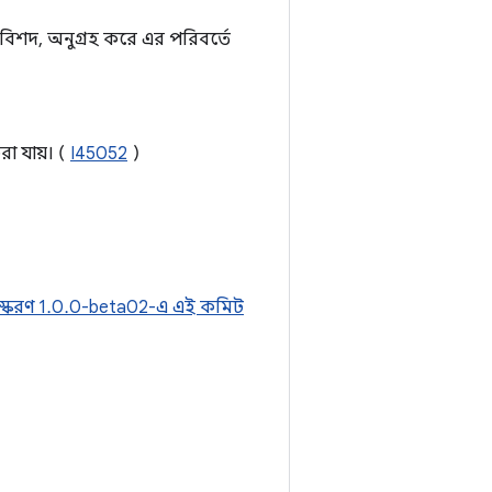
 বিশদ, অনুগ্রহ করে এর পরিবর্তে
া যায়। (
I45052
)
স্করণ 1.0.0-beta02-এ এই কমিট