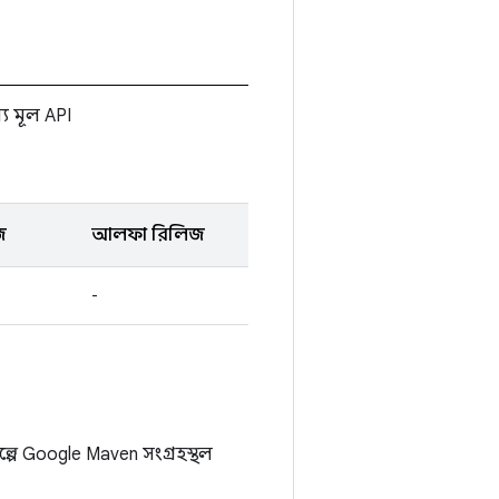
য মূল API
জ
আলফা রিলিজ
-
ে Google Maven সংগ্রহস্থল