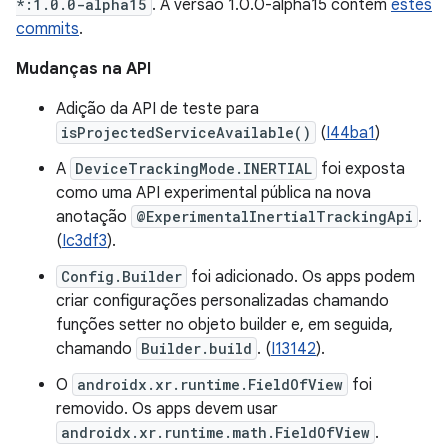
*:1.0.0-alpha15
. A versão 1.0.0-alpha15 contém
estes
commits
.
Mudanças na API
Adição da API de teste para
isProjectedServiceAvailable()
(
I44ba1
)
A
DeviceTrackingMode.INERTIAL
foi exposta
como uma API experimental pública na nova
anotação
@ExperimentalInertialTrackingApi
.
(
Ic3df3
).
Config.Builder
foi adicionado. Os apps podem
criar configurações personalizadas chamando
funções setter no objeto builder e, em seguida,
chamando
Builder.build
. (
I13142
).
O
androidx.xr.runtime.FieldOfView
foi
removido. Os apps devem usar
androidx.xr.runtime.math.FieldOfView
.