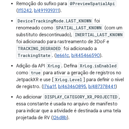
Remoção do sufixo para
@PreviewSpatialApi
(
If5242
,
b/491939311
).
DeviceTrackingMode.LAST_KNOWN
foi
renomeado como
SPATIAL_LAST_KNOWN
(com um
substituto descontinuado),
INERTIAL_LAST_KNOWN
foi adicionado para rastreamento de 3DoF e
TRACKING_DEGRADED
foi adicionado a
TrackingState
. (
Ie661c
,
b/445466590
).
Adição da API
XrLog
. Defina
XrLog.isEnabled
como
true
para ativar a geração de registros no
JetpackXR e use [
XrLog.Level
] para definir o nível
de registro. (
I76a1f
,
b/463460895
,
b/487378441
)
Ao adicionar
DISPLAY_CATEGORY_XR_PROJECTED
,
essa constante é usada no arquivo de manifesto
para indicar que a atividade é destinada a uma tela
projetada de RV (
I26d8b
).