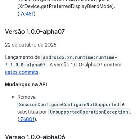
[XrDevice.getPreferredDisplayBlendMode].
(
I7e48f
).
Versão 1
.
0
.
0-alpha07
22 de outubro de 2025
Lançamento de
androidx.xr.runtime:runtime-
*:1.0.0-alpha07
. A versão 1.0.0-alpha07 contém
estes commits
.
Mudanças na API
Remova
SessionConfigureConfigureNotSupported
e
substitua por
UnsupportedOperationException
.
(
I7680f
).
Versão 1
.
0
.
0-alpha06