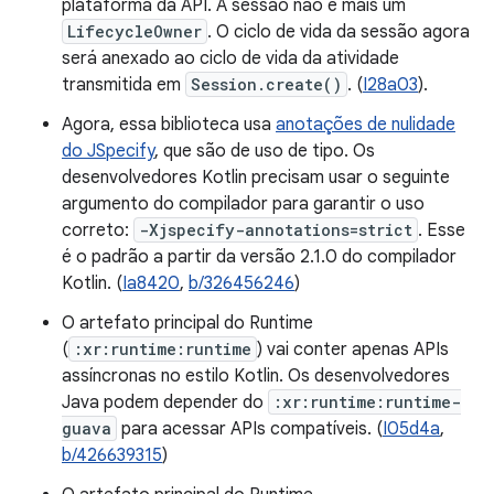
plataforma da API. A sessão não é mais um
LifecycleOwner
. O ciclo de vida da sessão agora
será anexado ao ciclo de vida da atividade
transmitida em
Session.create()
. (
I28a03
).
Agora, essa biblioteca usa
anotações de nulidade
do JSpecify
, que são de uso de tipo. Os
desenvolvedores Kotlin precisam usar o seguinte
argumento do compilador para garantir o uso
correto:
-Xjspecify-annotations=strict
. Esse
é o padrão a partir da versão 2.1.0 do compilador
Kotlin. (
Ia8420
,
b/326456246
)
O artefato principal do Runtime
(
:xr:runtime:runtime
) vai conter apenas APIs
assíncronas no estilo Kotlin. Os desenvolvedores
Java podem depender do
:xr:runtime:runtime-
guava
para acessar APIs compatíveis. (
I05d4a
,
b/426639315
)