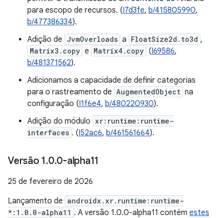
para escopo de recursos. (
I7d3fe
,
b/415805990
,
b/477386334
).
Adição de
JvmOverloads
a
FloatSize2d.to3d
,
Matrix3.copy
e
Matrix4.copy
(
I69586
,
b/481371562
).
Adicionamos a capacidade de definir categorias
para o rastreamento de
AugmentedObject
na
configuração (
I1f6e4
,
b/480220930
).
Adição do módulo
xr:runtime:runtime-
interfaces
. (
I52ac6
,
b/461561664
).
Versão 1
.
0
.
0-alpha11
25 de fevereiro de 2026
Lançamento de
androidx.xr.runtime:runtime-
*:1.0.0-alpha11
. A versão 1.0.0-alpha11 contém
estes