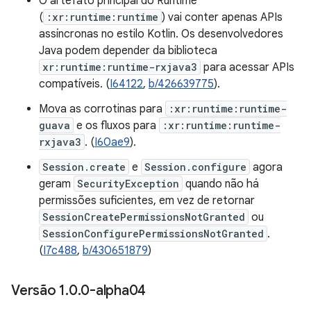
O artefato principal do Runtime
(
:xr:runtime:runtime
) vai conter apenas APIs
assíncronas no estilo Kotlin. Os desenvolvedores
Java podem depender da biblioteca
xr:runtime:runtime-rxjava3
para acessar APIs
compatíveis. (
I64122
,
b/426639775
).
Mova as corrotinas para
:xr:runtime:runtime-
guava
e os fluxos para
:xr:runtime:runtime-
rxjava3
. (
I60ae9
).
Session.create
e
Session.configure
agora
geram
SecurityException
quando não há
permissões suficientes, em vez de retornar
SessionCreatePermissionsNotGranted
ou
SessionConfigurePermissionsNotGranted
.
(
I7c488
,
b/430651879
)
Versão 1
.
0
.
0-alpha04