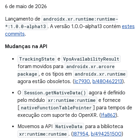
6 de maio de 2026
Lançamento de
androidx.xr.runtime:runtime-
*:1.0.0-alpha13
. A versão 1.0.0-alpha13 contém
estes
commits
.
Mudanças na API
TrackingState
e
VpsAvailabilityResult
foram movidos para
androidx.xr.arcore
package
, e os tipos em
androidx.xr.runtime
agora estão obsoletos. (
Ic7930
,
b/480462213
).
O
Session.getNativeData()
agora é definido
pelo módulo
xr:runtime:runtime
e fornece
[
nativeFunctionTablePointer
] para tempos de
execução com suporte do OpenXR. (
Ifa862
).
Movemos a API
NativeData
para a biblioteca
xr:runtime:runtime
. (
I87954
,
b/494251500
)