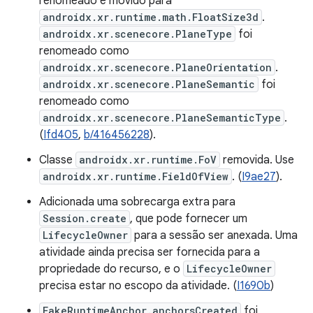
renomeado e movido para
androidx.xr.runtime.math.FloatSize3d
.
androidx.xr.scenecore.PlaneType
foi
renomeado como
androidx.xr.scenecore.PlaneOrientation
.
androidx.xr.scenecore.PlaneSemantic
foi
renomeado como
androidx.xr.scenecore.PlaneSemanticType
.
(
Ifd405
,
b/416456228
).
Classe
androidx.xr.runtime.FoV
removida. Use
androidx.xr.runtime.FieldOfView
. (
I9ae27
).
Adicionada uma sobrecarga extra para
Session.create
, que pode fornecer um
LifecycleOwner
para a sessão ser anexada. Uma
atividade ainda precisa ser fornecida para a
propriedade do recurso, e o
LifecycleOwner
precisa estar no escopo da atividade. (
I1690b
)
FakeRuntimeAnchor.anchorsCreated
foi