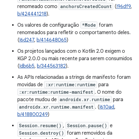
renomeado como
anchorsCreatedCount
(
I96df9
,
b/424441218
).
Os valores de configuração
*Mode
foram
renomeados para refletir o comportamento deles.
(
I6d247
,
b/414648065
)
Os projetos lançados com o Kotlin 2.0 exigem o
KGP 2.0.0 ou mais recente para serem consumidos
(
Idb6b5
,
b/344563182
).
As APIs relacionadas a strings de manifesto foram
movidas de
:xr:runtime:runtime
para
:xr:runtime:runtime-manifest
. O nome do
pacote mudou de
androidx.xr.runtime
para
androidx.xr.runtime.manifest
. (
I610ad
,
b/418800249
)
Session.resume()
,
Session.pause()
e
Session.destroy()
foram removidos da