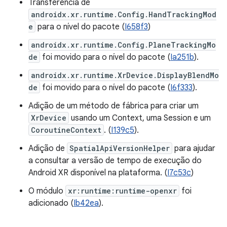
Transferência de
androidx.xr.runtime.Config.HandTrackingMod
e
para o nível do pacote (
I658f3
)
androidx.xr.runtime.Config.PlaneTrackingMo
de
foi movido para o nível do pacote (
Ia251b
).
androidx.xr.runtime.XrDevice.DisplayBlendMo
de
foi movido para o nível do pacote (
I6f333
).
Adição de um método de fábrica para criar um
XrDevice
usando um Context, uma Session e um
CoroutineContext
. (
I139c5
).
Adição de
SpatialApiVersionHelper
para ajudar
a consultar a versão de tempo de execução do
Android XR disponível na plataforma. (
I7c53c
)
O módulo
xr:runtime:runtime-openxr
foi
adicionado (
Ib42ea
).