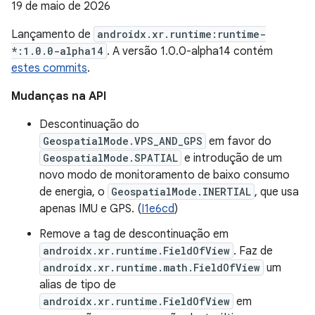
19 de maio de 2026
Lançamento de
androidx.xr.runtime:runtime-
*:1.0.0-alpha14
. A versão 1.0.0-alpha14 contém
estes commits
.
Mudanças na API
Descontinuação do
GeospatialMode.VPS_AND_GPS
em favor do
GeospatialMode.SPATIAL
e introdução de um
novo modo de monitoramento de baixo consumo
de energia, o
GeospatialMode.INERTIAL
, que usa
apenas IMU e GPS. (
I1e6cd
)
Remove a tag de descontinuação em
androidx.xr.runtime.FieldOfView
. Faz de
androidx.xr.runtime.math.FieldOfView
um
alias de tipo de
androidx.xr.runtime.FieldOfView
em