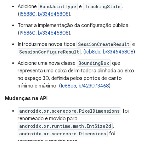
Adicione
HandJointType
e
TrackingState
.
(
I55880
,
b/334645808
).
Tornar a implementação da configuração pública.
(
I95860
,
b/334645808
).
Introduzimos novos tipos
SessionCreateResult
e
SessionConfigureResult
. (
Icb8cb
,
b/334645808
)
Adicione uma nova classe
BoundingBox
que
representa uma caixa delimitadora alinhada ao eixo
no espaço 3D, definida pelos pontos de canto
mínimo e máximo. (
Ic68c5
,
b/423073468
)
Mudanças na API
androidx.xr.scenecore.PixelDimensions
foi
renomeado e movido para
androidx.xr.runtime.math.IntSize2d
.
androidx.xr.scenecore.Dimensions
foi