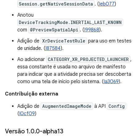
Session.getNativeSessionData
. (
Ieb077
)
Anotou
DeviceTrackingMode.INERTIAL_LAST_KNOWN
com
@PreviewSpatialApi
. (
I99868
).
Adição de
XrDeviceTestRule
para uso em testes
de unidade. (
I87584
).
Ao adicionar
CATEGORY_XR_PROJECTED_LAUNCHER
,
essa constante é usada no arquivo de manifesto
para indicar que a atividade precisa ser descoberta
como uma tela de início pelo sistema. (
Ia3069
).
Contribuição externa
Adição de
AugmentedImageMode
à API
Config
(
I0cf09
)
Versão 1
.
0
.
0-alpha13