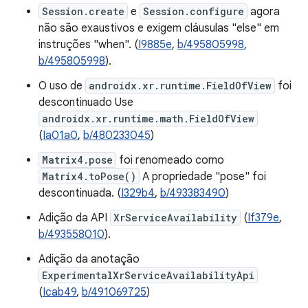
Session.create
e
Session.configure
agora
não são exaustivos e exigem cláusulas "else" em
instruções "when". (
I9885e
,
b/495805998
,
b/495805998
).
O uso de
androidx.xr.runtime.FieldOfView
foi
descontinuado Use
androidx.xr.runtime.math.FieldOfView
(
Ia01a0
,
b/480233045
)
Matrix4.pose
foi renomeado como
Matrix4.toPose()
A propriedade "pose" foi
descontinuada. (
I329b4
,
b/493383490
)
Adição da API
XrServiceAvailability
(
If379e
,
b/493558010
).
Adição da anotação
ExperimentalXrServiceAvailabilityApi
(
Icab49
,
b/491069725
)