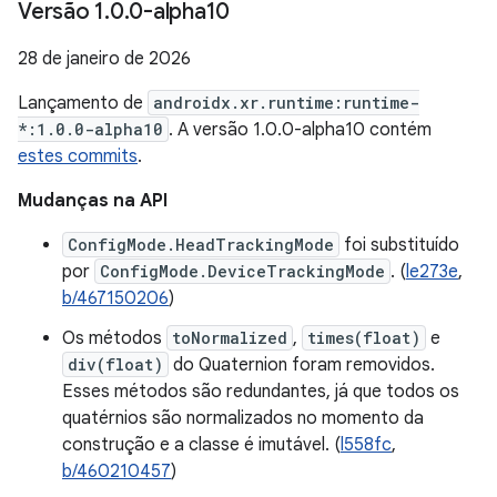
Versão 1
.
0
.
0-alpha10
28 de janeiro de 2026
Lançamento de
androidx.xr.runtime:runtime-
*:1.0.0-alpha10
. A versão 1.0.0-alpha10 contém
estes commits
.
Mudanças na API
ConfigMode.HeadTrackingMode
foi substituído
por
ConfigMode.DeviceTrackingMode
. (
le273e
,
b/467150206
)
Os métodos
toNormalized
,
times(float)
e
div(float)
do Quaternion foram removidos.
Esses métodos são redundantes, já que todos os
quatérnios são normalizados no momento da
construção e a classe é imutável. (
l558fc
,
b/460210457
)