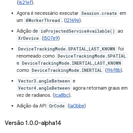
(
I621ef
).
Agora é necessário executar
Session.create
em
um
@WorkerThread
. (
I2169e
).
Adição de
isProjectedServiceAvailable()
ao
XrDevice
(
I507e9
)
DeviceTrackingMode.SPATIAL_LAST_KNOWN
foi
renomeado como
DeviceTrackingMode.SPATIAL
e
DeviceTrackingMode.INERTIAL_LAST_KNOWN
como
DeviceTrackingMode.INERTIAL
(
I96f8b
).
Vector3.angleBetween
e
Vector4.angleBetween
agora retornam graus em
vez de radianos. (
Ica8bc
).
Adição da API
QrCode
(
Ia0bbe
)
Versão 1
.
0
.
0-alpha14