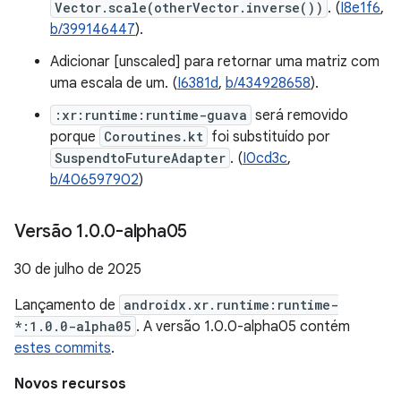
Vector.scale(otherVector.inverse())
. (
I8e1f6
,
b/399146447
).
Adicionar [unscaled] para retornar uma matriz com
uma escala de um. (
I6381d
,
b/434928658
).
:xr:runtime:runtime-guava
será removido
porque
Coroutines.kt
foi substituído por
SuspendtoFutureAdapter
. (
I0cd3c
,
b/406597902
)
Versão 1
.
0
.
0-alpha05
30 de julho de 2025
Lançamento de
androidx.xr.runtime:runtime-
*:1.0.0-alpha05
. A versão 1.0.0-alpha05 contém
estes commits
.
Novos recursos