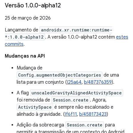
Versão 1
.
0
.
0-alpha12
25 de março de 2026
Lançamento de
androidx.xr.runtime:runtime-
*:1.0.0-alpha12
. A versão 1.0.0-alpha12 contém
estes
commits
.
Mudanças na API
Mudança de
Config.augmentedObjectCategories
de uma
lista para um conjunto (
I25a64
,
b/487376359
).
A flag
unscaledGravityAlignedActivitySpace
foi removida de
Session.create
. Agora,
ActivitySpace
é sempre não escalonado e
alinhado à gravidade. (
If6f11
,
b/458173423
)
Adição da sobrecarga
Session.create
para
permitir a transmissão de um contexto do Android