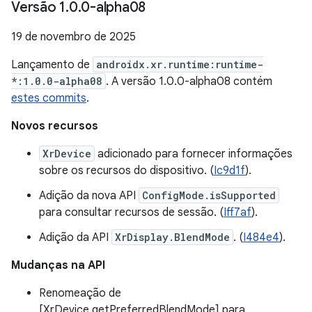
Versão 1
.
0
.
0-alpha08
19 de novembro de 2025
Lançamento de
androidx.xr.runtime:runtime-
*:1.0.0-alpha08
. A versão 1.0.0-alpha08 contém
estes commits
.
Novos recursos
XrDevice
adicionado para fornecer informações
sobre os recursos do dispositivo. (
Ic9d1f
).
Adição da nova API
ConfigMode.isSupported
para consultar recursos de sessão. (
Iff7af
).
Adição da API
XrDisplay.BlendMode
. (
I484e4
).
Mudanças na API
Renomeação de
[XrDevice.getPreferredBlendMode] para