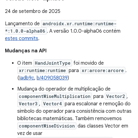
24 de setembro de 2025
Lançamento de
androidx.xr.runtime:runtime-
*:1.0.0-alpha06
. A versão 1.0.0-alpha06 contém
estes commits
.
Mudanças na API
O item
HandJointType
foi movido de
xr:runtime:runtime
para
xr:arcore:arcore
.
(
Iadb9c
,
b/409058039
)
Mudança do operador de multiplicação de
componentWiseMultiplication
para
Vector2
,
Vector3
,
Vector4
para escalonar e remoção do
símbolo do operador para consistência com outras
bibliotecas matemáticas. Também removemos
componentWiseDivision
das classes Vector em
vez de usar