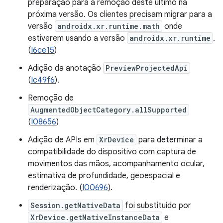
preparação para a remoção deste último na
próxima versão. Os clientes precisam migrar para a
versão
androidx.xr.runtime.math
onde
estiverem usando a versão
androidx.xr.runtime
.
(
I6ce15
)
Adição da anotação
PreviewProjectedApi
(
Ic49f6
).
Remoção de
AugmentedObjectCategory.allSupported
(
I08656
)
Adição de APIs em
XrDevice
para determinar a
compatibilidade do dispositivo com captura de
movimentos das mãos, acompanhamento ocular,
estimativa de profundidade, geoespacial e
renderização. (
I00696
).
Session.getNativeData
foi substituído por
XrDevice.getNativeInstanceData
e