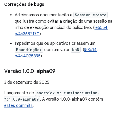
Correções de bugs
Adicionamos documentação a
Session.create
que ilustra como evitar a criação de uma sessão na
linha de execução principal do aplicativo. (
le5554
,
b/463687170
)
Impedimos que os aplicativos criassem um
BoundingBox
com um valor
NaN
. (
l58c14
,
b/464025895
)
Versão 1
.
0
.
0-alpha09
3 de dezembro de 2025
Lançamento de
androidx.xr.runtime:runtime-
*:1.0.0-alpha09
. A versão 1.0.0-alpha09 contém
estes commits
.