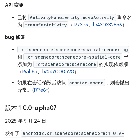
API 变更
已将
ActivityPanelEntity.moveActivity
重命名
为
transferActivity
（
I273c5
、
b/430332856
）
bug 修复
:xr:scenecore:scenecore-spatial-rendering
和
:xr:scenecore:scenecore-spatial-core
已
添加为
:xr:scenecore:scenecore
的实现依赖项
（
I6ab65
、
b/447000520
）
如果在会话销毁后访问
session.scene
，则会抛出
异常。(
I77e6f
)
版本 1
.
0
.
0-alpha07
2025 年 9 月 24 日
发布了
androidx.xr.scenecore:scenecore:1.0.0-