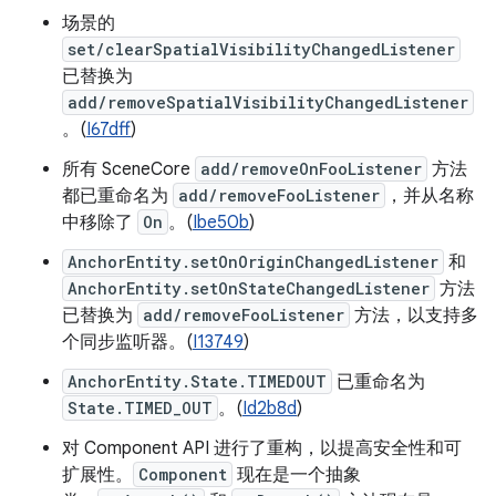
场景的
set/clearSpatialVisibilityChangedListener
已替换为
add/removeSpatialVisibilityChangedListener
。(
I67dff
)
所有 SceneCore
add/removeOnFooListener
方法
都已重命名为
add/removeFooListener
，并从名称
中移除了
On
。(
Ibe50b
)
AnchorEntity.setOnOriginChangedListener
和
AnchorEntity.setOnStateChangedListener
方法
已替换为
add/removeFooListener
方法，以支持多
个同步监听器。(
I13749
)
AnchorEntity.State.TIMEDOUT
已重命名为
State.TIMED_OUT
。(
Id2b8d
)
对 Component API 进行了重构，以提高安全性和可
扩展性。
Component
现在是一个抽象