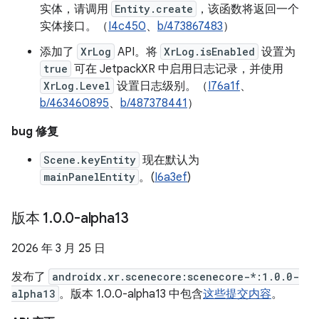
实体，请调用
Entity.create
，该函数将返回一个
实体接口。（
I4c450
、
b/473867483
）
添加了
XrLog
API。将
XrLog.isEnabled
设置为
true
可在 JetpackXR 中启用日志记录，并使用
XrLog.Level
设置日志级别。（
I76a1f
、
b/463460895
、
b/487378441
）
bug 修复
Scene.keyEntity
现在默认为
mainPanelEntity
。(
I6a3ef
)
版本 1
.
0
.
0-alpha13
2026 年 3 月 25 日
发布了
androidx.xr.scenecore:scenecore-*:1.0.0-
alpha13
。版本 1.0.0-alpha13 中包含
这些提交内容
。