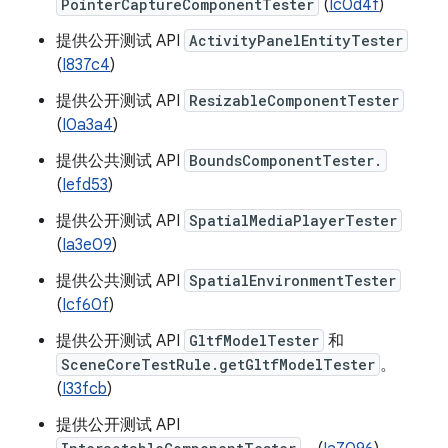
PointerCaptureComponentTester
(
Ic0d4f
)
提供公开测试 API
ActivityPanelEntityTester
(
I837c4
)
提供公开测试 API
ResizableComponentTester
(
I0a3a4
)
提供公共测试 API
BoundsComponentTester.
(
Iefd53
)
提供公开测试 API
SpatialMediaPlayerTester
(
Ia3e09
)
提供公共测试 API
SpatialEnvironmentTester
(
Icf60f
)
提供公开测试 API
GltfModelTester
和
SceneCoreTestRule.getGltfModelTester
。
(
I33fcb
)
提供公开测试 API