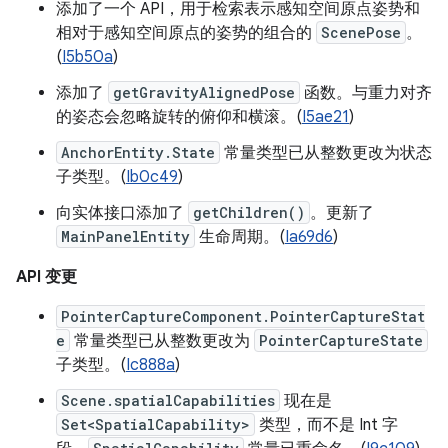
添加了一个 API，用于检索表示感知空间原点姿势和
相对于感知空间原点的姿势的组合的
ScenePose
。
(
I5b50a
)
添加了
getGravityAlignedPose
函数。与重力对齐
的姿态会忽略旋转的俯仰和横滚。(
I5ae21
)
AnchorEntity.State
常量类型已从整数更改为状态
子类型。(
Ib0c49
)
向实体接口添加了
getChildren()
。更新了
MainPanelEntity
生命周期。(
Ia69d6
)
API 变更
PointerCaptureComponent.PointerCaptureStat
e
常量类型已从整数更改为
PointerCaptureState
子类型。(
Ic888a
)
Scene.spatialCapabilities
现在是
Set<SpatialCapability>
类型，而不是 Int 字