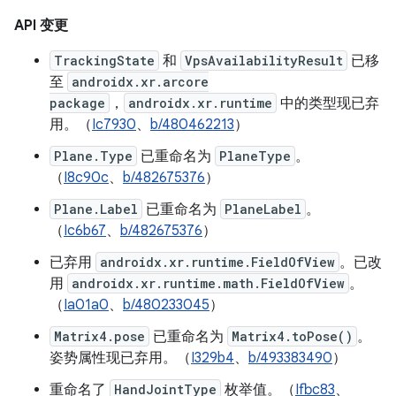
API 变更
TrackingState
和
VpsAvailabilityResult
已移
至
androidx.xr.arcore
package
，
androidx.xr.runtime
中的类型现已弃
用。（
Ic7930
、
b/480462213
）
Plane.Type
已重命名为
PlaneType
。
（
I8c90c
、
b/482675376
）
Plane.Label
已重命名为
PlaneLabel
。
（
Ic6b67
、
b/482675376
）
已弃用
androidx.xr.runtime.FieldOfView
。已改
用
androidx.xr.runtime.math.FieldOfView
。
（
Ia01a0
、
b/480233045
）
Matrix4.pose
已重命名为
Matrix4.toPose()
。
姿势属性现已弃用。（
I329b4
、
b/493383490
）
重命名了
HandJointType
枚举值。（
Ifbc83
、