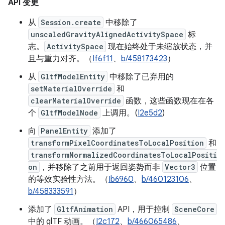
API 变更
从
Session.create
中移除了
unscaledGravityAlignedActivitySpace
标
志。
ActivitySpace
现在始终处于未缩放状态，并
且与重力对齐。（
If6f11
、
b/458173423
）
从
GltfModelEntity
中移除了已弃用的
setMaterialOverride
和
clearMaterialOverride
函数，这些函数现在在各
个
GltfModelNode
上调用。(
I2e5d2
)
向
PanelEntity
添加了
transformPixelCoordinatesToLocalPosition
和
transformNormalizedCoordinatesToLocalPositi
on
，并移除了之前用于返回姿势而非
Vector3
位置
的等效实验性方法。（
Ib6960
、
b/460123106
、
b/458333591
）
添加了
GltfAnimation
API，用于控制
SceneCore
中的 glTF 动画。（
I2c172
、
b/466065486
、