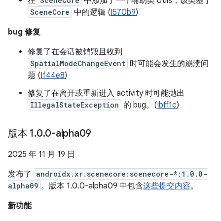
在
SceneCore
中添加了一个辅助类 Utils，该类基于
SceneCore
中的逻辑 (
I570b9
)
bug 修复
修复了在会话被销毁且收到
SpatialModeChangeEvent
时可能会发生的崩溃问
题 (
If44e8
)
修复了在离开或重新进入 activity 时可能抛出
IllegalStateException
的 bug。(
Ibff1c
)
版本 1
.
0
.
0-alpha09
2025 年 11 月 19 日
发布了
androidx.xr.scenecore:scenecore-*:1.0.0-
alpha09
。版本 1.0.0-alpha09 中包含
这些提交内容
。
新功能