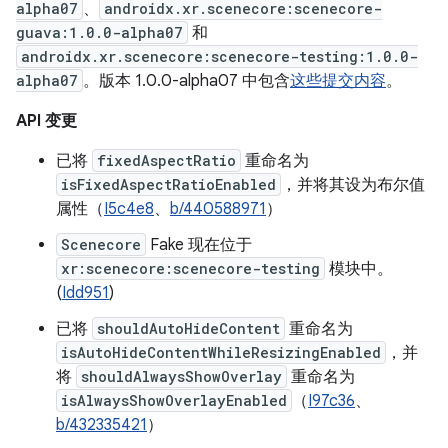
alpha07
、
androidx.xr.scenecore:scenecore-
guava:1.0.0-alpha07
和
androidx.xr.scenecore:scenecore-testing:1.0.0-
alpha07
。版本 1.0.0-alpha07 中包含
这些提交内容
。
API 变更
已将
fixedAspectRatio
重命名为
isFixedAspectRatioEnabled
，并将其设为布尔值
属性（
I5c4e8
、
b/440588971
）
Scenecore
Fake 现在位于
xr:scenecore:scenecore-testing
模块中。
(
Idd951
)
已将
shouldAutoHideContent
重命名为
isAutoHideContentWhileResizingEnabled
，并
将
shouldAlwaysShowOverlay
重命名为
isAlwaysShowOverlayEnabled
（
I97c36
、
b/432335421
）