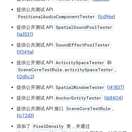
提供公共测试 API
PositionalAudioComponentTester
(
Icd96e
)
提供公开测试 API
SpatialSoundPoolTester
(
Ia3531
)
提供公共测试 API
SoundEffectPoolTester
(
If349a
)
提供公开测试 API
ActivitySpaceTester
和
SceneCoreTestRule.activitySpaceTester
。
(
I2d5c2
)
提供公开测试 API
SpatialWindowTester
(
I41837
)
提供公开测试 API
AnchorEntityTester
(
I68404
)
提供公共测试 API 接口
SceneCoreTestRule
。
(
Ic72d3
)
添加了
PixelDensity
类，并通过