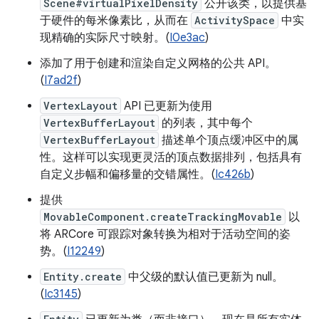
Scene#virtualPixelDensity
公开该类，以提供基
于硬件的每米像素比，从而在
ActivitySpace
中实
现精确的实际尺寸映射。(
I0e3ac
)
添加了用于创建和渲染自定义网格的公共 API。
(
I7ad2f
)
VertexLayout
API 已更新为使用
VertexBufferLayout
的列表，其中每个
VertexBufferLayout
描述单个顶点缓冲区中的属
性。这样可以实现更灵活的顶点数据排列，包括具有
自定义步幅和偏移量的交错属性。(
Ic426b
)
提供
MovableComponent.createTrackingMovable
以
将 ARCore 可跟踪对象转换为相对于活动空间的姿
势。(
I12249
)
Entity.create
中父级的默认值已更新为 null。
(
Ic3145
)