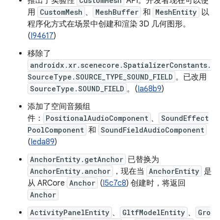
推出了实验性
CustomMesh
API。开发者现在可以使
用
CustomMesh
、
MeshBuffer
和
MeshEntity
以
程序化方式在场景中创建和渲染 3D 几何图形。
(
I94617
)
移除了
androidx.xr.scenecore.SpatializerConstants.
SourceType.SOURCE_TYPE_SOUND_FIELD
。已改用
SourceType.SOUND_FIELD
。(
Ia68b9
)
添加了空间音频组
件：
PositionalAudioComponent
、
SoundEffect
PoolComponent
和
SoundFieldAudioComponent
(
Ieda89
)
AnchorEntity.getAnchor
已替换为
AnchorEntity.anchor
，现在当
AnchorEntity
是
从 ARCore
Anchor
(
I5c7c8
) 创建时，将返回
Anchor
ActivityPanelEntity
、
GltfModelEntity
、
Gro