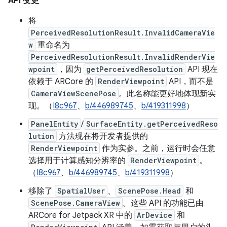
API 变更
将
PerceivedResolutionResult.InvalidCameraVie
w
重命名为
PerceivedResolutionResult.InvalidRenderVie
wpoint
，因为
getPerceivedResolution
API 现在
依赖于 ARCore 的
RenderViewpoint
API，而不是
CameraViewScenePose
。此名称能更好地体现新实
现。（
I8c967
、
b/446989745
、
b/419311998
）
PanelEntity
/
SurfaceEntity.getPerceivedReso
lution
方法现在将开发者提供的
RenderViewpoint
作为实参。之前，运行时会任意
选择用于计算感知分辨率的
RenderViewpoint
。
（
I8c967
、
b/446989745
、
b/419311998
）
移除了
SpatialUser
、
ScenePose.Head
和
ScenePose.CameraView
。这些 API 的功能已由
ARCore for Jetpack XR 中的
ArDevice
和