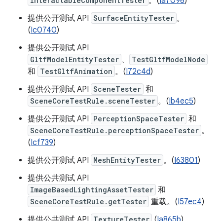
InteractableComponentTester
。(
Ia7096
)
提供公开测试 API
SurfaceEntityTester
。
(
Ic0740
)
提供公开测试 API
GltfModelEntityTester
、
TestGltfModelNode
和
TestGltfAnimation
。(
I72c4d
)
提供公开测试 API
SceneTester
和
SceneCoreTestRule.sceneTester
。(
Ib4ec5
)
提供公开测试 API
PerceptionSpaceTester
和
SceneCoreTestRule.perceptionSpaceTester
。
(
Icf739
)
提供公开测试 API
MeshEntityTester
。(
I63801
)
提供公共测试 API
ImageBasedLightingAssetTester
和
SceneCoreTestRule.getTester
重载。(
I57ec4
)
提供公共测试 API
TextureTester
(
Ia865b
)