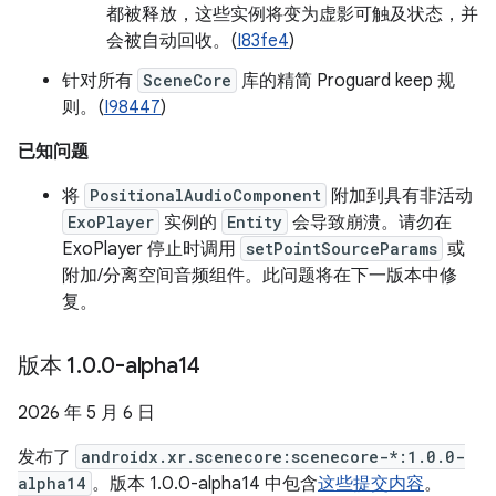
都被释放，这些实例将变为虚影可触及状态，并
会被自动回收。(
I83fe4
)
针对所有
SceneCore
库的精简 Proguard keep 规
则。(
I98447
)
已知问题
将
PositionalAudioComponent
附加到具有非活动
ExoPlayer
实例的
Entity
会导致崩溃。请勿在
ExoPlayer 停止时调用
setPointSourceParams
或
附加/分离空间音频组件。此问题将在下一版本中修
复。
版本 1
.
0
.
0-alpha14
2026 年 5 月 6 日
发布了
androidx.xr.scenecore:scenecore-*:1.0.0-
alpha14
。版本 1.0.0-alpha14 中包含
这些提交内容
。