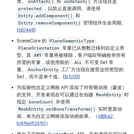
类。
onAttach()
和
onDetach()
方法现在是
protected
，以防止直接调用。请使用
Entity.addComponent()
和
Entity.removeComponent()
管理组件生命周期。
(
Id04e8
)
SceneCore 的
PlaneSemanticType
PlaneOrientation
常量已从整数迁移到自定义类
型。其
ANY
常量将被移除，客户端应明确枚举所有
所需的常量，或使用新的
.ALL
不可变 Set 常
量。
AnchorEntity
工厂方法现在接受这些类型的
Set，而不是单个值。(
Ib1033
)
为实验性自定义网格 API 添加了对骨骼动画（蒙皮）
的支持。开发者现在可以通过在创建
MeshEntity
时
指定
boneCount
并使用
MeshEntity.setBoneTransforms()
实时更新动
画，来为自定义网格添加动画效果。（
Id8ba2
、
b/496692490
）