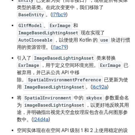
Entity
已更新为类（而非接口），现在是所有实体
类型的基类。在此次变更中，我们移除了
BaseEntity
。(
I7fbc9
)
GltfModel
、
ExrImage
和
ImageBasedLightingAsset
现在实现了
AutoCloseable
，以便使用 Kotlin 的
use
块进行惯
用的资源管理。(
I1ac79
)
引入了
ImageBasedLightingAsset
类来替换
ExrImage
，用于定义空间环境光照。
ExrImage
已
被弃用，并已从公共 API 中移
除。
SpatialEnvironmentPreference
已更新为使
用
ImageBasedLightingAsset
。(
I6c92a
)
将
SpatialEnvironment
中的
skybox
参数重命名
为
imageBasedLightingAsset
，以更好地反映其用
途，并明确指出视觉天空盒纹理应包含在几何图形参
数中。(
I24d4a
)
空间实体现在在空间 API 级别 1 和 2 上使用稳定的设