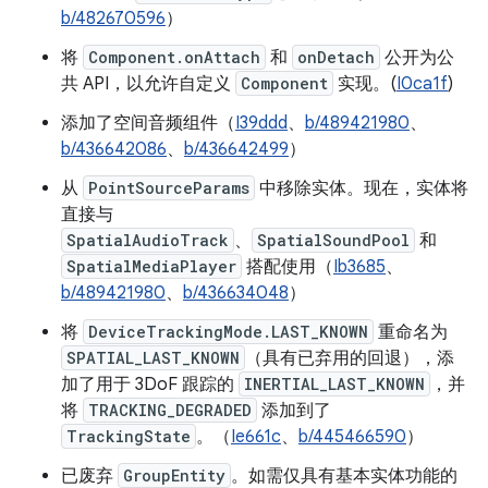
b/482670596
）
将
Component.onAttach
和
onDetach
公开为公
共 API，以允许自定义
Component
实现。(
I0ca1f
)
添加了空间音频组件（
I39ddd
、
b/489421980
、
b/436642086
、
b/436642499
）
从
PointSourceParams
中移除实体。现在，实体将
直接与
SpatialAudioTrack
、
SpatialSoundPool
和
SpatialMediaPlayer
搭配使用（
Ib3685
、
b/489421980
、
b/436634048
）
将
DeviceTrackingMode.LAST_KNOWN
重命名为
SPATIAL_LAST_KNOWN
（具有已弃用的回退），添
加了用于 3DoF 跟踪的
INERTIAL_LAST_KNOWN
，并
将
TRACKING_DEGRADED
添加到了
TrackingState
。（
Ie661c
、
b/445466590
）
已废弃
GroupEntity
。如需仅具有基本实体功能的