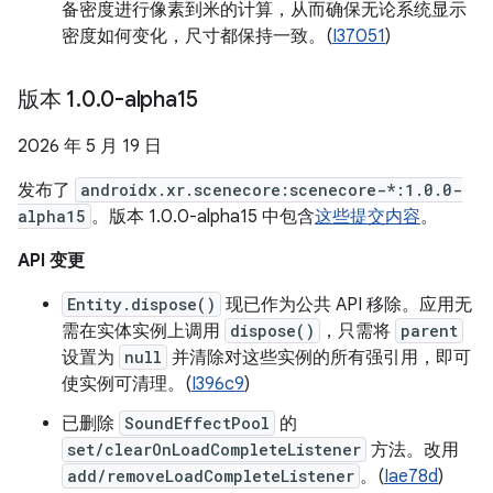
备密度进行像素到米的计算，从而确保无论系统显示
密度如何变化，尺寸都保持一致。(
I37051
)
版本 1
.
0
.
0-alpha15
2026 年 5 月 19 日
发布了
androidx.xr.scenecore:scenecore-*:1.0.0-
alpha15
。版本 1.0.0-alpha15 中包含
这些提交内容
。
API 变更
Entity.dispose()
现已作为公共 API 移除。应用无
需在实体实例上调用
dispose()
，只需将
parent
设置为
null
并清除对这些实例的所有强引用，即可
使实例可清理。(
I396c9
)
已删除
SoundEffectPool
的
set/clearOnLoadCompleteListener
方法。改用
add/removeLoadCompleteListener
。(
Iae78d
)