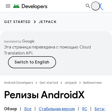
GET STARTED
JETPACK
Эта страница переведена с помощью
Cloud
Translation API
.
Android Developers
Get started
Jetpack
Библиотеки
Релизы Android
X
Обзор
|
Все
|
Стабильная версия
|
RC
|
Бета-