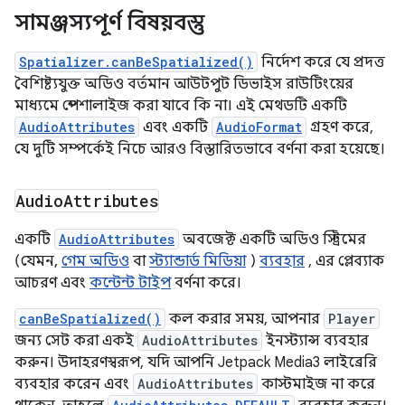
সামঞ্জস্যপূর্ণ বিষয়বস্তু
Spatializer.canBeSpatialized()
নির্দেশ করে যে প্রদত্ত
বৈশিষ্ট্যযুক্ত অডিও বর্তমান আউটপুট ডিভাইস রাউটিংয়ের
মাধ্যমে স্পেশালাইজ করা যাবে কি না। এই মেথডটি একটি
AudioAttributes
এবং একটি
AudioFormat
গ্রহণ করে,
যে দুটি সম্পর্কেই নিচে আরও বিস্তারিতভাবে বর্ণনা করা হয়েছে।
Audio
Attributes
একটি
AudioAttributes
অবজেক্ট একটি অডিও স্ট্রিমের
(যেমন,
গেম অডিও
বা
স্ট্যান্ডার্ড মিডিয়া
)
ব্যবহার
, এর প্লেব্যাক
আচরণ এবং
কন্টেন্ট টাইপ
বর্ণনা করে।
canBeSpatialized()
কল করার সময়, আপনার
Player
জন্য সেট করা একই
AudioAttributes
ইনস্ট্যান্স ব্যবহার
করুন। উদাহরণস্বরূপ, যদি আপনি Jetpack Media3 লাইব্রেরি
ব্যবহার করেন এবং
AudioAttributes
কাস্টমাইজ না করে