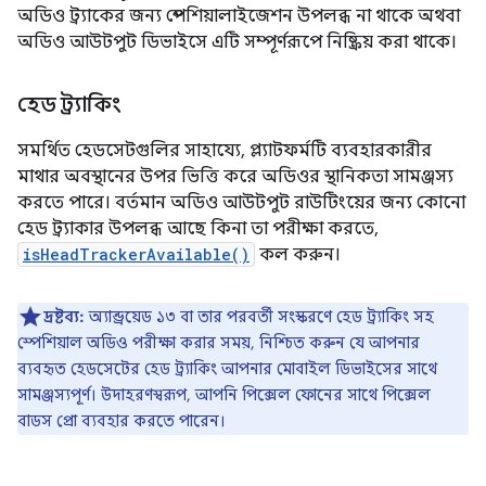
অডিও ট্র্যাকের জন্য স্পেশিয়ালাইজেশন উপলব্ধ না থাকে অথবা
অডিও আউটপুট ডিভাইসে এটি সম্পূর্ণরূপে নিষ্ক্রিয় করা থাকে।
হেড ট্র্যাকিং
সমর্থিত হেডসেটগুলির সাহায্যে, প্ল্যাটফর্মটি ব্যবহারকারীর
মাথার অবস্থানের উপর ভিত্তি করে অডিওর স্থানিকতা সামঞ্জস্য
করতে পারে। বর্তমান অডিও আউটপুট রাউটিংয়ের জন্য কোনো
হেড ট্র্যাকার উপলব্ধ আছে কিনা তা পরীক্ষা করতে,
isHeadTrackerAvailable()
কল করুন।
দ্রষ্টব্য:
অ্যান্ড্রয়েড ১৩ বা তার পরবর্তী সংস্করণে হেড ট্র্যাকিং সহ
স্পেশিয়াল অডিও পরীক্ষা করার সময়, নিশ্চিত করুন যে আপনার
ব্যবহৃত হেডসেটের হেড ট্র্যাকিং আপনার মোবাইল ডিভাইসের সাথে
সামঞ্জস্যপূর্ণ। উদাহরণস্বরূপ, আপনি পিক্সেল ফোনের সাথে পিক্সেল
বাডস প্রো ব্যবহার করতে পারেন।