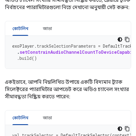
অডিও চ্যানেল সংখ্যার সীমাবদ্ধতা নিষ্ক্রিয় করতে, প্লেয়ারে ট্র্যাক
নির্বাচনের প্যারামিটারগুলো নিচে দেখানো অনুযায়ী সেট করুন:
কোটলিন
জাভা
exoPlayer
.
trackSelectionParameters
=
DefaultTrackS
.
setConstrainAudioChannelCountToDeviceCapabil
.
build
()
একইভাবে, আপনি নিম্নলিখিত উপায়ে একটি বিদ্যমান ট্র্যাক
সিলেক্টরের প্যারামিটার আপডেট করে অডিও চ্যানেল সংখ্যার
সীমাবদ্ধতা নিষ্ক্রিয় করতে পারেন:
কোটলিন
জাভা
val
trackSelector
=
DefaultTrackSelector
(
context
)