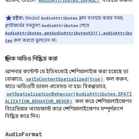
থাকেন, তাহলে
AudioAttributes.DEFAULT
ব্যবহার করুন।
দ্রষ্টব্য:
Media3
ক্লাস ব্যবহার করার সময়,
AudioAttributes
প্ল্যাটফর্মের সমতুল্য
পেতে
AudioAttributes
AudioAttributes.getAudioAttributesV21().audioAttribu
কল করতে ভুলবেন না।
tes
স্থানিক অডিও নিষ্ক্রিয় করা
আপনার কন্টেন্ট যে ইতিমধ্যেই স্পেশিয়ালাইজ করা হয়েছে তা
বোঝাতে,
setIsContentSpatialized(true)
কল করুন,
যাতে অডিওটি ডাবল-প্রসেসড না হয়। বিকল্পভাবে,
setSpatializationBehavior(AudioAttributes.SPATI
ALIZATION_BEHAVIOR_NEVER)
কল করে স্পেশিয়ালাইজেশন
বিহেভিয়ার অ্যাডজাস্ট করে স্পেশিয়ালাইজেশন সম্পূর্ণরূপে
নিষ্ক্রিয় করে দিন।
Audio
Format