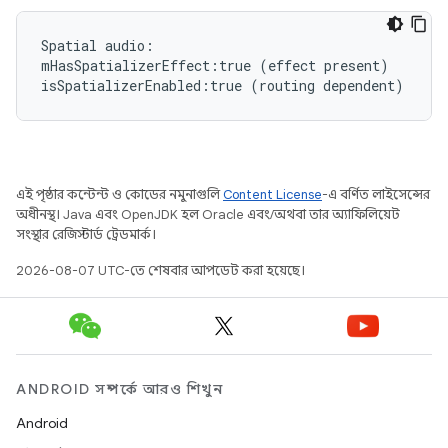
Spatial
audio:

mHasSpatializerEffect:true
(
effect
present
)
isSpatializerEnabled:true
(
routing
dependent
)
এই পৃষ্ঠার কন্টেন্ট ও কোডের নমুনাগুলি
Content License
-এ বর্ণিত লাইসেন্সের
অধীনস্থ। Java এবং OpenJDK হল Oracle এবং/অথবা তার অ্যাফিলিয়েট
সংস্থার রেজিস্টার্ড ট্রেডমার্ক।
2026-08-07 UTC-তে শেষবার আপডেট করা হয়েছে।
ANDROID সম্পর্কে আরও শিখুন
Android