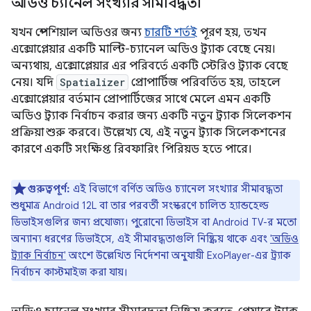
অডিও চ্যানেল সংখ্যার সীমাবদ্ধতা
যখন স্পেশিয়াল অডিওর জন্য
চারটি শর্তই
পূরণ হয়, তখন
এক্সোপ্লেয়ার একটি মাল্টি-চ্যানেল অডিও ট্র্যাক বেছে নেয়।
অন্যথায়, এক্সোপ্লেয়ার এর পরিবর্তে একটি স্টেরিও ট্র্যাক বেছে
নেয়। যদি
Spatializer
প্রোপার্টিজ পরিবর্তিত হয়, তাহলে
এক্সোপ্লেয়ার বর্তমান প্রোপার্টিজের সাথে মেলে এমন একটি
অডিও ট্র্যাক নির্বাচন করার জন্য একটি নতুন ট্র্যাক সিলেকশন
প্রক্রিয়া শুরু করবে। উল্লেখ্য যে, এই নতুন ট্র্যাক সিলেকশনের
কারণে একটি সংক্ষিপ্ত রিবফারিং পিরিয়ড হতে পারে।
গুরুত্বপূর্ণ:
এই বিভাগে বর্ণিত অডিও চ্যানেল সংখ্যার সীমাবদ্ধতা
শুধুমাত্র Android 12L বা তার পরবর্তী সংস্করণে চালিত হ্যান্ডহেল্ড
ডিভাইসগুলির জন্য প্রযোজ্য। পুরোনো ডিভাইস বা Android TV-র মতো
অন্যান্য ধরণের ডিভাইসে, এই সীমাবদ্ধতাগুলি নিষ্ক্রিয় থাকে এবং
'অডিও
ট্র্যাক নির্বাচন'
অংশে উল্লেখিত নির্দেশনা অনুযায়ী ExoPlayer-এর ট্র্যাক
নির্বাচন কাস্টমাইজ করা যায়।