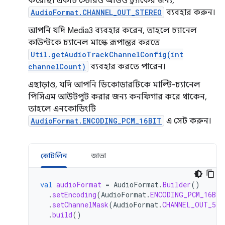
করেছি। একটি স্টেরিও অডিও ট্র্যাকের জন্য,
AudioFormat.CHANNEL_OUT_STEREO
ব্যবহার করুন।
আপনি যদি Media3 ব্যবহার করেন, তাহলে চ্যানেল
কাউন্টকে চ্যানেল মাস্কে রূপান্তর করতে
Util.getAudioTrackChannelConfig(int
channelCount)
ব্যবহার করতে পারেন।
এছাড়াও, যদি আপনি ডিকোডারটিকে মাল্টি-চ্যানেল
পিসিএম আউটপুট করার জন্য কনফিগার করে থাকেন,
তাহলে এনকোডিংটি
AudioFormat.ENCODING_PCM_16BIT
এ সেট করুন।
কোটলিন
জাভা
val
audioFormat
=
AudioFormat
.
Builder
()
.
setEncoding
(
AudioFormat
.
ENCODING_PCM_16BIT
.
setChannelMask
(
AudioFormat
.
CHANNEL_OUT_5PO
.
build
()