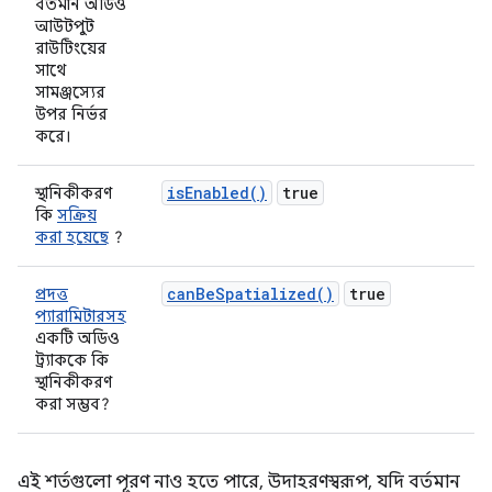
বর্তমান অডিও
আউটপুট
রাউটিংয়ের
সাথে
সামঞ্জস্যের
উপর নির্ভর
করে।
isEnabled()
true
স্থানিকীকরণ
কি
সক্রিয়
করা হয়েছে
?
canBeSpatialized()
true
প্রদত্ত
প্যারামিটারসহ
একটি অডিও
ট্র্যাককে কি
স্থানিকীকরণ
করা সম্ভব?
এই শর্তগুলো পূরণ নাও হতে পারে, উদাহরণস্বরূপ, যদি বর্তমান