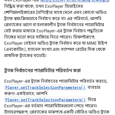
যখন ExoPlayer-এর
অডিও চ্যানেল সংখ্যা সংক্রান্ত সীমাবদ্ধতা
নিষ্ক্রিয় করা থাকে, তখন ExoPlayer ডিভাইসের
স্পেশিয়ালাইজারের বৈশিষ্ট্যের সাথে মেলে এমন কোনো অডিও
ট্র্যাক স্বয়ংক্রিয়ভাবে নির্বাচন করে না। এর পরিবর্তে, আপনি
প্লেব্যাকের আগে বা চলাকালীন ট্র্যাক নির্বাচনের প্যারামিটার
সেট করার মাধ্যমে ExoPlayer-এর ট্র্যাক নির্বাচন পদ্ধতিকে
নিজের মতো করে সাজিয়ে নিতে পারেন। ডিফল্টরূপে,
ExoPlayer সেইসব অডিও ট্র্যাক নির্বাচন করে যা MIME টাইপ
(এনকোডিং), চ্যানেল সংখ্যা এবং স্যাম্পল রেটের দিক থেকে
প্রাথমিক ট্র্যাকের মতোই।
ট্র্যাক নির্বাচনের প্যারামিটার পরিবর্তন করা
ExoPlayer-এর ট্র্যাক নির্বাচনের প্যারামিটার পরিবর্তন করতে,
Player.setTrackSelectionParameters()
ব্যবহার
করুন। একইভাবে, আপনি
Player.getTrackSelectionParameters()
দিয়ে
ExoPlayer-এর বর্তমান প্যারামিটারগুলো পেতে পারেন।
উদাহরণস্বরূপ, প্লেব্যাকের মাঝপথে একটি স্টেরিও অডিও ট্র্যাক