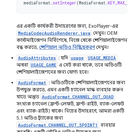
mediaFormat
.
setInteger
(
MediaFormat
.
KEY_MAX_O
এর একটি কার্যকরী উদাহরণের জন্য, ExoPlayer-এর
MediaCodecAudioRenderer.java
দেখুন। OEM
কাস্টমাইজেশন নির্বিশেষে, নিজে থেকে স্পেশিয়ালাইজেশন
বন্ধ করতে,
স্পেশিয়াল অডিও নিষ্ক্রিয়করণ
দেখুন।
AudioAttributes
: যদি
usage
USAGE_MEDIA
অথবা
USAGE_GAME
এ সেট করা থাকে, তবে অডিওটি
স্পেশিয়ালাইজেশনের জন্য যোগ্য হবে।
AudioFormat
: অডিওটিকে স্পেশিয়ালাইজেশনের জন্য
উপযুক্ত করতে, এমন একটি চ্যানেল মাস্ক ব্যবহার করুন
যাতে অন্তত
AudioFormat.CHANNEL_OUT_QUAD
সংখ্যক চ্যানেল (ফ্রন্ট-লেফট, ফ্রন্ট-রাইট, ব্যাক-লেফট
এবং ব্যাক-রাইট) থাকে। নিচের উদাহরণে, আমরা একটি
5.1 অডিও ট্র্যাকের জন্য
AudioFormat.CHANNEL_OUT_5POINT1
ব্যবহার