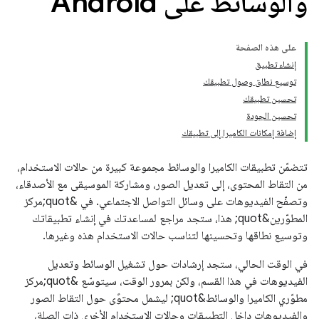
والوسائط على Android
على هذه الصفحة
إنشاء تطبيق
توسيع نطاق وصول تطبيقك
تحسين تطبيقك
تحسين الجودة
إضافة إمكانات الكاميرا إلى تطبيقك
تتضمّن تطبيقات الكاميرا والوسائط مجموعة كبيرة من حالات الاستخدام،
من التقاط المحتوى، إلى تعديل الصور، ومشاركة الموسيقى مع الأصدقاء،
وتصفّح الفيديوهات على وسائل التواصل الاجتماعي. في &quot;مركز
المطوّرين&quot; هذا، ستجد مراجع لمساعدتك في إنشاء تطبيقاتك
وتوسيع نطاقها وتحسينها لتناسب حالات الاستخدام هذه وغيرها.
في الوقت الحالي، ستجد إرشادات حول تشغيل الوسائط وتعديل
الفيديوهات في هذا القسم، ولكن بمرور الوقت، سيتوسّع &quot;مركز
مطوّري الكاميرا والوسائط&quot; ليشمل محتوًى حول التقاط الصور
والفيديوهات داخل التطبيقات وحالات الاستخدام الأخرى ذات الصلة،