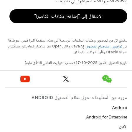
إمكانات الكاميرا الكاملة مباشرةً إلى تطبيقك.
الانتقال إلى "إضافة إمكانات الكاميرا"
يخضع كل من المحتوى وعيّنات التعليمات البرمجية في هذه الصفحة للتراخيص الموضحّة
في
ترخيص استخدام المحتوى
. إنّ Java وOpenJDK هما علامتان تجاريتان مسجَّلتان
لشركة Oracle و/أو الشركات التابعة لها.
تاريخ التعديل الأخير: 2025-10-17 (حسب التوقيت العالمي المتفَّق عليه)
مزيد من المعلومات حول نظام التشغيل ANDROID
Android
Android for Enterprise
الأمان