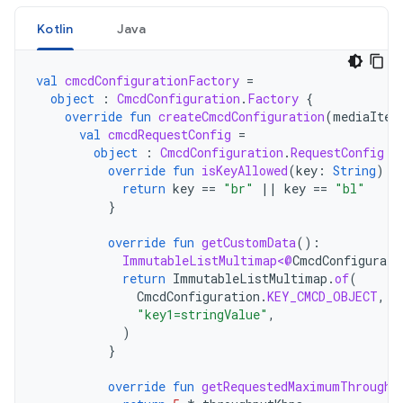
Kotlin
Java
val
cmcdConfigurationFactory
=
object
:
CmcdConfiguration
.
Factory
{
override
fun
createCmcdConfiguration
(
mediaItem
val
cmcdRequestConfig
=
object
:
CmcdConfiguration
.
RequestConfig
{
override
fun
isKeyAllowed
(
key
:
String
):
return
key
==
"br"
||
key
==
"bl"
}
override
fun
getCustomData
():
ImmutableListMultimap<@
CmcdConfigurati
return
ImmutableListMultimap
.
of
(
CmcdConfiguration
.
KEY_CMCD_OBJECT
,
"key1=stringValue"
,
)
}
override
fun
getRequestedMaximumThroughp