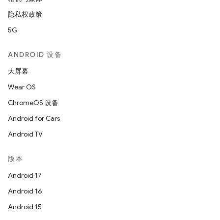
隐私权政策
5G
ANDROID 设备
大屏幕
Wear OS
ChromeOS 设备
Android for Cars
Android TV
版本
Android 17
Android 16
Android 15