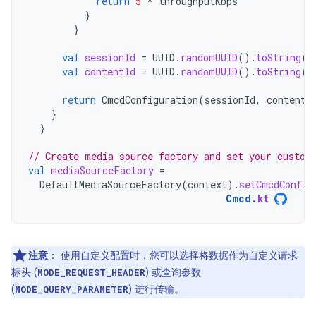
return
5
*
throughputKbps
}
}
val
sessionId
=
UUID
.
randomUUID
().
toString
()
val
contentId
=
UUID
.
randomUUID
().
toString
()
return
CmcdConfiguration
(
sessionId
,
contentI
}
}
// Create media source factory and set your custom
val
mediaSourceFactory
=
DefaultMediaSourceFactory
(
context
).
setCmcdConfig
Cmcd
.
kt
注意
：
使用自定义配置时，您可以选择将数据作为自定义请求
标头 (
) 或查询参数
MODE_REQUEST_HEADER
(
) 进行传输。
MODE_QUERY_PARAMETER