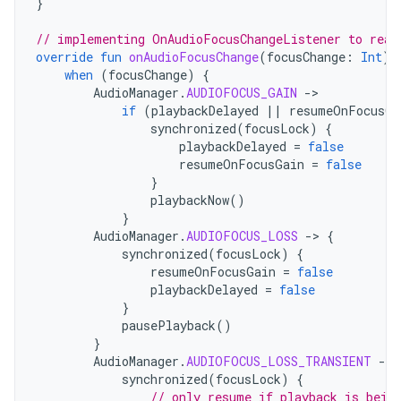
}
// implementing OnAudioFocusChangeListener to reac
override
fun
onAudioFocusChange
(
focusChange
:
Int
)
when
(
focusChange
)
{
AudioManager
.
AUDIOFOCUS_GAIN
-
if
(
playbackDelayed
||
resumeOnFocusGa
synchronized
(
focusLock
)
{
playbackDelayed
=
false
resumeOnFocusGain
=
false
}
playbackNow
()
}
AudioManager
.
AUDIOFOCUS_LOSS
-
>
{
synchronized
(
focusLock
)
{
resumeOnFocusGain
=
false
playbackDelayed
=
false
}
pausePlayback
()
}
AudioManager
.
AUDIOFOCUS_LOSS_TRANSIENT
-
>
synchronized
(
focusLock
)
{
// only resume if playback is bein