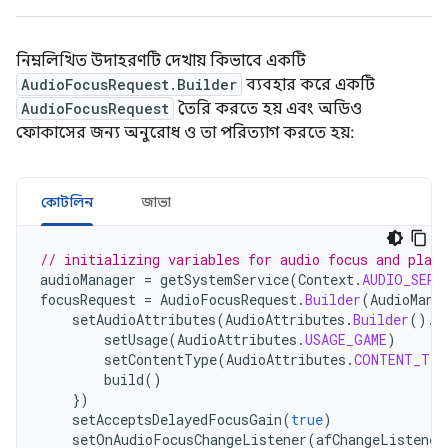
নিম্নলিখিত উদাহরণটি দেখায় কিভাবে একটি
AudioFocusRequest.Builder
ব্যবহার করে একটি
AudioFocusRequest
তৈরি করতে হয় এবং অডিও
ফোকাসের জন্য অনুরোধ ও তা পরিত্যাগ করতে হয়:
কোটলিন
জাভা
// initializing variables for audio focus and play
audioManager
=
getSystemService
(
Context
.
AUDIO_SERV
focusRequest
=
AudioFocusRequest
.
Builder
(
AudioMana
setAudioAttributes
(
AudioAttributes
.
Builder
().
r
setUsage
(
AudioAttributes
.
USAGE_GAME
)
setContentType
(
AudioAttributes
.
CONTENT_TYP
build
()
})
setAcceptsDelayedFocusGain
(
true
)
setOnAudioFocusChangeListener
(
afChangeListener