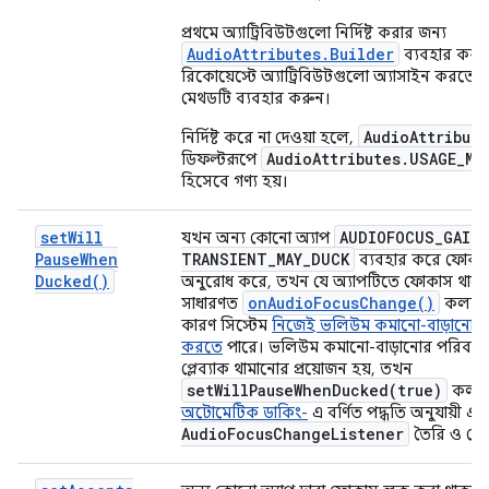
প্রথমে অ্যাট্রিবিউটগুলো নির্দিষ্ট করার জন্য
AudioAttributes.Builder
ব্যবহার করু
রিকোয়েস্টে অ্যাট্রিবিউটগুলো অ্যাসাইন করতে 
মেথডটি ব্যবহার করুন।
AudioAttribute
নির্দিষ্ট করে না দেওয়া হলে,
AudioAttributes.USAGE_ME
ডিফল্টরূপে
হিসেবে গণ্য হয়।
set
Will
AUDIOFOCUS
_
GAIN
_
যখন অন্য কোনো অ্যাপ
Pause
When
TRANSIENT
_
MAY
_
DUCK
ব্যবহার করে ফোকাস
Ducked(
)
অনুরোধ করে, তখন যে অ্যাপটিতে ফোকাস থাকে
on
Audio
Focus
Change(
)
সাধারণত
কলব্যা
কারণ সিস্টেম
নিজেই ভলিউম কমানো-বাড়ানোর
করতে
পারে। ভলিউম কমানো-বাড়ানোর পরিবর্ত
প্লেব্যাক থামানোর প্রয়োজন হয়, তখন
setWillPauseWhenDucked(
true)
কল ক
অটোমেটিক ডাকিং-
এ বর্ণিত পদ্ধতি অনুযায়ী এ
Audio
Focus
Change
Listener
তৈরি ও সে