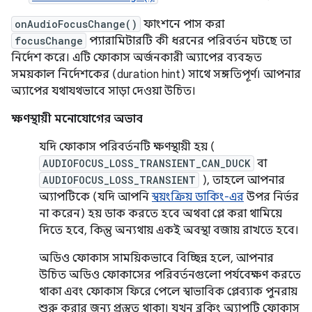
onAudioFocusChange()
ফাংশনে পাস করা
focusChange
প্যারামিটারটি কী ধরনের পরিবর্তন ঘটছে তা
নির্দেশ করে। এটি ফোকাস অর্জনকারী অ্যাপের ব্যবহৃত
সময়কাল নির্দেশকের (duration hint) সাথে সঙ্গতিপূর্ণ। আপনার
অ্যাপের যথাযথভাবে সাড়া দেওয়া উচিত।
ক্ষণস্থায়ী মনোযোগের অভাব
যদি ফোকাস পরিবর্তনটি ক্ষণস্থায়ী হয় (
AUDIOFOCUS_LOSS_TRANSIENT_CAN_DUCK
বা
AUDIOFOCUS_LOSS_TRANSIENT
), তাহলে আপনার
অ্যাপটিকে (যদি আপনি
স্বয়ংক্রিয় ডাকিং-এর
উপর নির্ভর
না করেন) হয় ডাক করতে হবে অথবা প্লে করা থামিয়ে
দিতে হবে, কিন্তু অন্যথায় একই অবস্থা বজায় রাখতে হবে।
অডিও ফোকাস সাময়িকভাবে বিচ্ছিন্ন হলে, আপনার
উচিত অডিও ফোকাসের পরিবর্তনগুলো পর্যবেক্ষণ করতে
থাকা এবং ফোকাস ফিরে পেলে স্বাভাবিক প্লেব্যাক পুনরায়
শুরু করার জন্য প্রস্তুত থাকা। যখন ব্লকিং অ্যাপটি ফোকাস