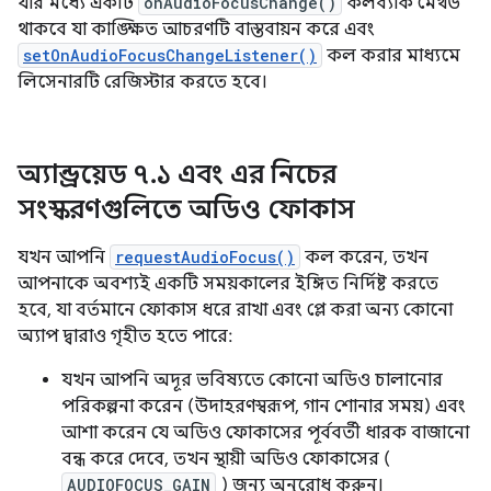
যার মধ্যে একটি
onAudioFocusChange()
কলব্যাক মেথড
থাকবে যা কাঙ্ক্ষিত আচরণটি বাস্তবায়ন করে এবং
setOnAudioFocusChangeListener()
কল করার মাধ্যমে
লিসেনারটি রেজিস্টার করতে হবে।
অ্যান্ড্রয়েড ৭
.
১ এবং এর নিচের
সংস্করণগুলিতে অডিও ফোকাস
যখন আপনি
requestAudioFocus()
কল করেন, তখন
আপনাকে অবশ্যই একটি সময়কালের ইঙ্গিত নির্দিষ্ট করতে
হবে, যা বর্তমানে ফোকাস ধরে রাখা এবং প্লে করা অন্য কোনো
অ্যাপ দ্বারাও গৃহীত হতে পারে:
যখন আপনি অদূর ভবিষ্যতে কোনো অডিও চালানোর
পরিকল্পনা করেন (উদাহরণস্বরূপ, গান শোনার সময়) এবং
আশা করেন যে অডিও ফোকাসের পূর্ববর্তী ধারক বাজানো
বন্ধ করে দেবে, তখন স্থায়ী অডিও ফোকাসের (
AUDIOFOCUS_GAIN
) জন্য অনুরোধ করুন।