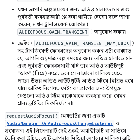
যখন আপনি অল্প সময়ের জন্য অডিও চালাতে চান এবং
পূর্ববর্তী ব্যবহারকারী প্লে করা থামিয়ে দেবেন বলে আশা
করেন, তখন ট্রানজিয়েন্ট ফোকাস (
AUDIOFOCUS_GAIN_TRANSIENT
) অনুরোধ করুন।
ডাকিং
(
AUDIOFOCUS_GAIN_TRANSIENT_MAY_DUCK
)
সহ ট্রানজিয়েন্ট ফোকাসের অনুরোধ করুন এটা বোঝাতে
যে, আপনি শুধুমাত্র অল্প সময়ের জন্য অডিও চালাতে চান
এবং পূর্ববর্তী ফোকাসধারী যদি তার অডিও আউটপুট
"ডাক" (নিচে) করে, তবে সে বাজানো চালিয়ে যেতে
পারে। উভয় অডিও আউটপুটই অডিও স্ট্রিমে মিশ্রিত হয়ে
যায়। ডাকিং বিশেষত সেইসব অ্যাপের জন্য উপযুক্ত
যেগুলো অডিও স্ট্রিম মাঝে মাঝে ব্যবহার করে, যেমন
শ্রাব্য ড্রাইভিং দিকনির্দেশনা।
requestAudioFocus()
মেথডটির জন্য একটি
AudioManager.OnAudioFocusChangeListener
ও
প্রয়োজন। এই লিসেনারটি সেই একই অ্যাক্টিভিটি বা সার্ভিসে
তৈরি করা উচিত, যেটি আপনার মিডিয়া সেশনের মালিক। এটি