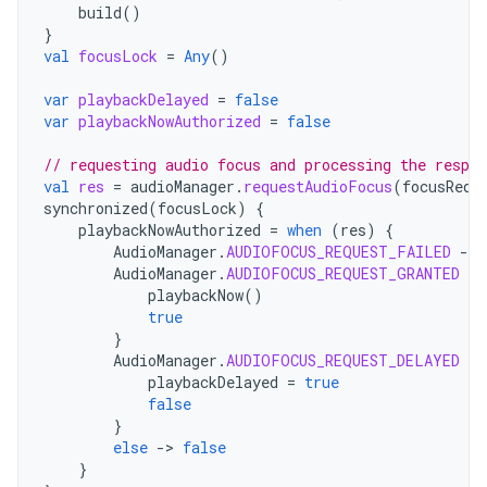
build
()
}
val
focusLock
=
Any
()
var
playbackDelayed
=
false
var
playbackNowAuthorized
=
false
// requesting audio focus and processing the respon
val
res
=
audioManager
.
requestAudioFocus
(
focusRequ
synchronized
(
focusLock
)
{
playbackNowAuthorized
=
when
(
res
)
{
AudioManager
.
AUDIOFOCUS_REQUEST_FAILED
-
>
AudioManager
.
AUDIOFOCUS_REQUEST_GRANTED
-
>
playbackNow
()
true
}
AudioManager
.
AUDIOFOCUS_REQUEST_DELAYED
-
>
playbackDelayed
=
true
false
}
else
-
>
false
}