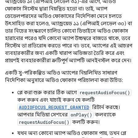
অ্যান্ড্রয়েড ১২ (এপিআই লেভেল ৩১)-এর আগে, অডিও
ফোকাস সিস্টেম দ্বারা নিয়ন্ত্রিত হতো না। তাই, অ্যাপ
ডেভেলপারদের অডিও ফোকাসের নির্দেশিকা মেনে চলতে
উৎসাহিত করা হলেও, অ্যান্ড্রয়েড ১১ (এপিআই লেভেল ৩০) বা
তার নিচের সংস্করণে চালিত কোনো ডিভাইসে অডিও ফোকাস
হারানোর পরেও যদি কোনো অ্যাপ উচ্চস্বরে বাজতে থাকে, তবে
সিস্টেম তা প্রতিরোধ করতে পারে না। তবে, অ্যাপের এই আচরণ
ব্যবহারকারীর জন্য একটি খারাপ অভিজ্ঞতা তৈরি করে এবং
প্রায়শই ব্যবহারকারীরা ত্রুটিপূর্ণ অ্যাপটি আনইনস্টল করে দেন।
একটি সু-পরিকল্পিত অডিও অ্যাপের নিম্নলিখিত সাধারণ
নির্দেশিকা অনুসারে অডিও ফোকাস পরিচালনা করা উচিত:
প্লে করা শুরু করার ঠিক আগে
requestAudioFocus()
কল করুন এবং যাচাই করুন যে কলটি
AUDIOFOCUS_REQUEST_GRANTED
রিটার্ন করছে।
আপনার মিডিয়া সেশনের
onPlay()
কলব্যাকে
requestAudioFocus()
কলটি করুন।
যখন অন্য কোনো অ্যাপ অডিও ফোকাস পায়, তখন প্লে