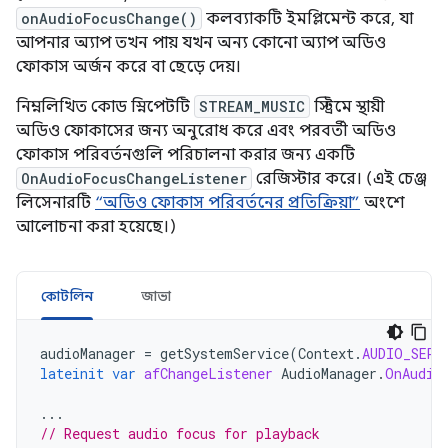
onAudioFocusChange()
কলব্যাকটি ইমপ্লিমেন্ট করে, যা
আপনার অ্যাপ তখন পায় যখন অন্য কোনো অ্যাপ অডিও
ফোকাস অর্জন করে বা ছেড়ে দেয়।
নিম্নলিখিত কোড স্নিপেটটি
STREAM_MUSIC
স্ট্রিমে স্থায়ী
অডিও ফোকাসের জন্য অনুরোধ করে এবং পরবর্তী অডিও
ফোকাস পরিবর্তনগুলি পরিচালনা করার জন্য একটি
OnAudioFocusChangeListener
রেজিস্টার করে। (এই চেঞ্জ
লিসেনারটি
“অডিও ফোকাস পরিবর্তনের প্রতিক্রিয়া”
অংশে
আলোচনা করা হয়েছে।)
কোটলিন
জাভা
audioManager
=
getSystemService
(
Context
.
AUDIO_SERV
lateinit
var
afChangeListener
AudioManager
.
OnAudio
...
// Request audio focus for playback