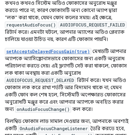
কখনও কখনও সিস্টেম অডিও ফোকাসের অনুরোধ মঞ্জুর
করতে পারে না, কারণ ফোকাসটি অন্য কোনো অ্যাপ দ্বারা
"লক" করা থাকে, যেমন ফোন কলের সময়। এই ক্ষেত্রে,
requestAudioFocus()
AUDIOFOCUS_REQUEST_FAILED
রিটার্ন করে। এমনটা ঘটলে, আপনার অ্যাপের অডিও প্লেব্যাক
চালিয়ে যাওয়া উচিত নয়, কারণ এটি ফোকাস পায়নি।
setAcceptsDelayedFocusGain(true)
মেথডটি আপনার
অ্যাপকে অ্যাসিঙ্ক্রোনাসভাবে ফোকাসের জন্য একটি অনুরোধ
পরিচালনা করতে দেয়। এই ফ্ল্যাগটি সেট করা থাকলে, ফোকাস
লক থাকা অবস্থায় করা একটি অনুরোধ
AUDIOFOCUS_REQUEST_DELAYED
রিটার্ন করে। যখন অডিও
ফোকাস লক করে রাখা শর্তটি আর বিদ্যমান থাকে না, যেমন
একটি ফোন কল শেষ হলে, সিস্টেমটি অপেক্ষারত ফোকাসের
অনুরোধটি মঞ্জুর করে এবং আপনার অ্যাপকে অবহিত করার
জন্য
onAudioFocusChange()
কল করে।
বিলম্বিত ফোকাস লাভ সামাল দেওয়ার জন্য, আপনাকে অবশ্যই
একটি
OnAudioFocusChangeListener
তৈরি করতে হবে,