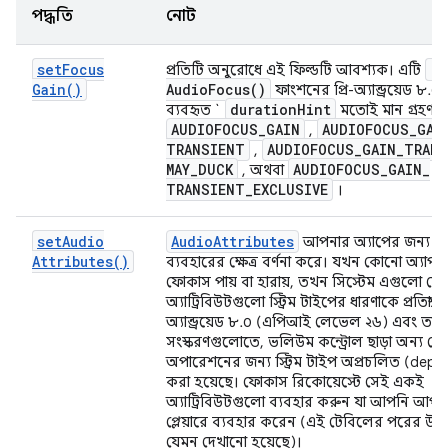
পদ্ধতি
নোট
set
Focus
re
প্রতিটি অনুরোধে এই ফিল্ডটি আবশ্যক। এটি
Gain(
)
Audio
Focus(
)
ফাংশনের প্রি-অ্যান্ড্রয়েড ৮.০
duration
Hint
ব্যবহৃত `
মতোই মান গ্রহণ ক
AUDIOFOCUS
_
GAIN
AUDIOFOCUS
_
GAI
,
TRANSIENT
AUDIOFOCUS
_
GAIN
_
TRANS
,
MAY
_
DUCK
AUDIOFOCUS
_
GAIN
_
, অথবা
TRANSIENT
_
EXCLUSIVE
।
set
Audio
Audio
Attributes
আপনার অ্যাপের জন্য এ
Attributes(
)
ব্যবহারের ক্ষেত্র বর্ণনা করে। যখন কোনো অ্যাপ
ফোকাস পায় বা হারায়, তখন সিস্টেম এগুলো দে
অ্যাট্রিবিউটগুলো স্ট্রিম টাইপের ধারণাকে প্রতিস্থা
অ্যান্ড্রয়েড ৮.০ (এপিআই লেভেল ২৬) এবং তার 
সংস্করণগুলোতে, ভলিউম কন্ট্রোল ছাড়া অন্য য
অপারেশনের জন্য স্ট্রিম টাইপ অপ্রচলিত (depr
করা হয়েছে। ফোকাস রিকোয়েস্টে সেই একই
অ্যাট্রিবিউটগুলো ব্যবহার করুন যা আপনি আপ
প্লেয়ারে ব্যবহার করেন (এই টেবিলের পরের উদ
যেমন দেখানো হয়েছে)।