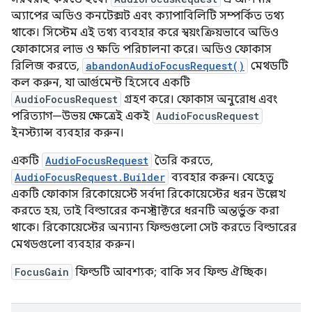
অ্যাপের অডিও কনটেক্সট এবং ক্যাপাবিলিটি সম্পর্কিত তথ্য
থাকে। সিস্টেম এই তথ্য ব্যবহার করে স্বয়ংক্রিয়ভাবে অডিও
ফোকাসের লাভ ও ক্ষতি পরিচালনা করে। অডিও ফোকাস
রিলিজ করতে,
abandonAudioFocusRequest()
মেথডটি
কল করুন, যা আর্গুমেন্ট হিসেবে একটি
AudioFocusRequest
গ্রহণ করে। ফোকাস অনুরোধ এবং
পরিত্যাগ—উভয় ক্ষেত্রেই একই
AudioFocusRequest
ইনস্ট্যান্স ব্যবহার করুন।
একটি
AudioFocusRequest
তৈরি করতে,
AudioFocusRequest.Builder
ব্যবহার করুন। যেহেতু
একটি ফোকাস রিকোয়েস্টে সর্বদা রিকোয়েস্টের ধরন উল্লেখ
করতে হয়, তাই বিল্ডারের কনস্ট্রাক্টরে ধরনটি অন্তর্ভুক্ত করা
থাকে। রিকোয়েস্টের অন্যান্য ফিল্ডগুলো সেট করতে বিল্ডারের
মেথডগুলো ব্যবহার করুন।
FocusGain
ফিল্ডটি আবশ্যক; বাকি সব ফিল্ড ঐচ্ছিক।