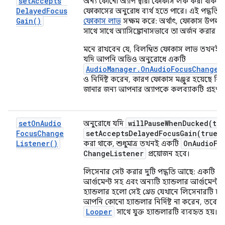
set
Accepts
অন্য কোনো অ্যাপ দ্বারা ফোকাস লক করা থাক
Delayed
Focus
ফোকাসের অনুরোধ ব্যর্থ হতে পারে। এই পদ্ধতিট
Gain(
)
ফোকাস লাভ
সক্ষম করে: অর্থাৎ, ফোকাস উপলব্
সাথে সাথে অ্যাসিঙ্ক্রোনাসভাবে তা অর্জন করার ক্
মনে রাখবেন যে, বিলম্বিত ফোকাস লাভ তখনই
যদি আপনি অডিও অনুরোধে একটি
AudioManager.OnAudioFocusChangeL
ও নির্দিষ্ট করেন, কারণ ফোকাস মঞ্জুর হয়েছে কিন
জানার জন্য আপনার অ্যাপকে কলব্যাকটি গ্রহণ 
set
On
Audio
willPauseWhenDucked(
tru
অনুরোধে যদি
Focus
Change
setAcceptsDelayedFocusGain(
true)
Listener(
)
On
Audio
Fo
করা থাকে, শুধুমাত্র তখনই একটি
Change
Listener
প্রয়োজন হবে।
লিসেনার সেট করার দুটি পদ্ধতি আছে: একটি হ্যা
আর্গুমেন্ট সহ এবং অন্যটি হ্যান্ডলার আর্গুমেন্ট ছা
হ্যান্ডলার হলো সেই থ্রেড যেখানে লিসেনারটি চ
আপনি কোনো হ্যান্ডলার নির্দিষ্ট না করেন, তবে ম
Looper
সাথে যুক্ত হ্যান্ডলারটি ব্যবহৃত হয়।