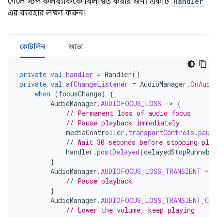
গেলে স্টপ কলব্যাককে বিলম্বিত করার জন্য একটি
Handler
এর ব্যবহার লক্ষ্য করুন।
কোটলিন
জাভা
private
val
handler
=
Handler
()
private
val
afChangeListener
=
AudioManager
.
OnAudi
when
(
focusChange
)
{
AudioManager
.
AUDIOFOCUS_LOSS
-
>
{
// Permanent loss of audio focus
// Pause playback immediately
mediaController
.
transportControls
.
paus
// Wait 30 seconds before stopping play
handler
.
postDelayed
(
delayedStopRunnabl
}
AudioManager
.
AUDIOFOCUS_LOSS_TRANSIENT
-
>
// Pause playback
}
AudioManager
.
AUDIOFOCUS_LOSS_TRANSIENT_CAN
// Lower the volume, keep playing