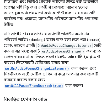
মিউজিক এবং ভিডিও প্লেব্যাক অ্যাপের ক্ষেত্রে স্বয়ংক্রিয়ভাবে
চোখের মণি নিচু করা একটি গ্রহণযোগ্য আচরণ হলেও,
অডিওবুক অ্যাপের মতো কথ্য কন্টেন্ট চালানোর সময় এটি
কার্যকর নয়। এক্ষেত্রে, অ্যাপটির পরিবর্তে অ্যাপটির পজ করা
উচিত।
যদি আপনি চান যে আপনার অ্যাপটি ভলিউম কমানোর
পরিবর্তে ডাকিং (ducking) করার জন্য বলা হলে পজ (pause)
হোক, তাহলে একটি
OnAudioFocusChangeListener
তৈরি
করুন। এর মধ্যে একটি
onAudioFocusChange()
কলব্যাক
মেথড থাকবে যা কাঙ্ক্ষিত পজ/রিজিউম আচরণটি ইমপ্লিমেন্ট
করবে। লিসেনারটি রেজিস্টার করার জন্য
setOnAudioFocusChangeListener()
কল করুন, এবং
সিস্টেমকে অটোমেটিক ডাকিং না করে আপনার কলব্যাকটি
ব্যবহার করতে বলার জন্য
setWillPauseWhenDucked(true)
কল করুন।
বিলম্বিত ফোকাস লাভ