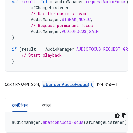
val
result
:
Int
=
audioManager
.
requestAudioFocus
(
afChangeListener
,
// Use the music stream.
AudioManager
.
STREAM_MUSIC
,
// Request permanent focus.
AudioManager
.
AUDIOFOCUS_GAIN
)
if
(
result
==
AudioManager
.
AUDIOFOCUS_REQUEST_GRAN
// Start playback
}
প্লেব্যাক শেষ হলে,
abandonAudioFocus()
কল করুন।
কোটলিন
জাভা
audioManager
.
abandonAudioFocus
(
afChangeListener
)