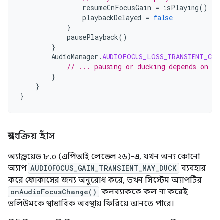
resumeOnFocusGain
=
isPlaying
()
playbackDelayed
=
false
}
pausePlayback
()
}
AudioManager
.
AUDIOFOCUS_LOSS_TRANSIENT_CAN
// ... pausing or ducking depends on yo
}
}
}
স্বয়ংক্রিয় হাঁস
অ্যান্ড্রয়েড ৮.০ (এপিআই লেভেল ২৬)-এ, যখন অন্য কোনো
অ্যাপ
AUDIOFOCUS_GAIN_TRANSIENT_MAY_DUCK
ব্যবহার
করে ফোকাসের জন্য অনুরোধ করে, তখন সিস্টেম অ্যাপটির
onAudioFocusChange()
কলব্যাককে কল না করেই
ভলিউমকে স্বাভাবিক অবস্থায় ফিরিয়ে আনতে পারে।