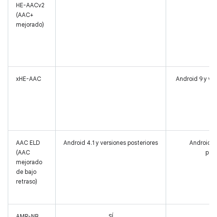
HE-AACv2
(AAC+
mejorado)
xHE-AAC
Android 9 y ver
AAC ELD
Android 4.1 y versiones posteriores
Android 4.
(AAC
post
mejorado
de bajo
retraso)
AMR-NB
SÍ