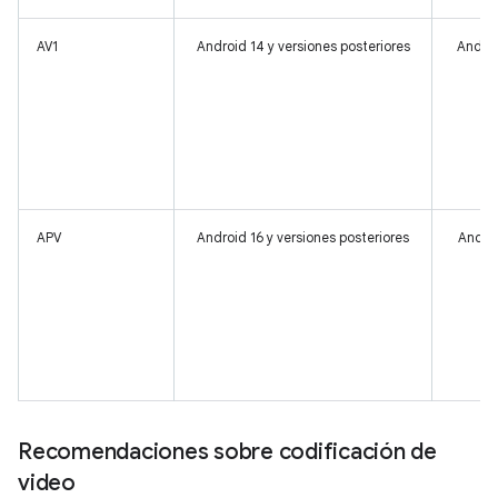
AV1
Android 14 y versiones posteriores
Androi
APV
Android 16 y versiones posteriores
Androi
Recomendaciones sobre codificación de
video