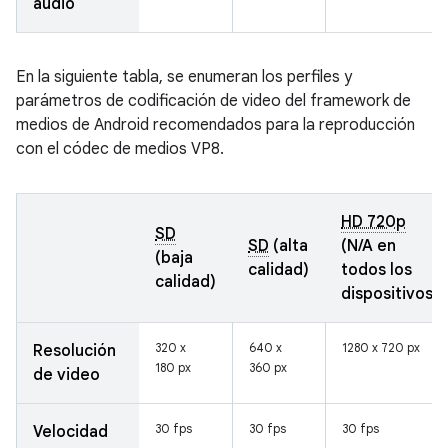
audio
En la siguiente tabla, se enumeran los perfiles y
parámetros de codificación de video del framework de
medios de Android recomendados para la reproducción
con el códec de medios VP8.
HD 720p
SD
SD
(alta
(N/A en
(baja
calidad)
todos los
calidad)
dispositivos)
320 x
640 x
1280 x 720 px
Resolución
180 px
360 px
de video
30 fps
30 fps
30 fps
Velocidad