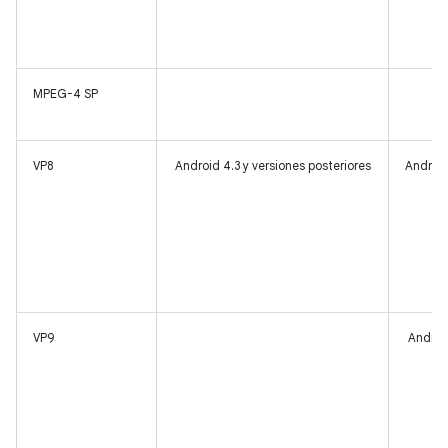
MPEG-4 SP
VP8
Android 4.3 y versiones posteriores
Android
VP9
Android