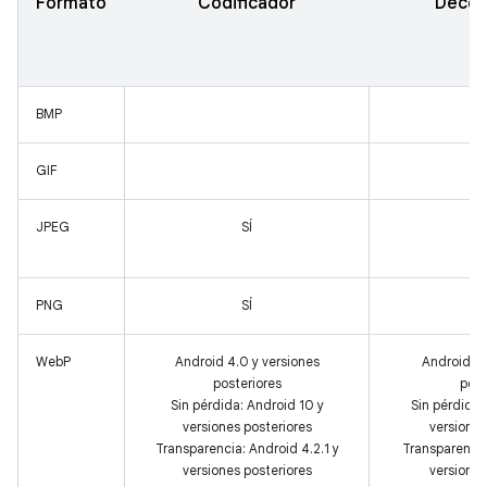
Formato
Codificador
Decod
BMP
GIF
JPEG
SÍ
PNG
SÍ
WebP
Android 4.0 y versiones
Android 4.
posteriores
post
Sin pérdida: Android 10 y
Sin pérdida:
versiones posteriores
versiones
Transparencia: Android 4.2.1 y
Transparencia
versiones posteriores
versiones