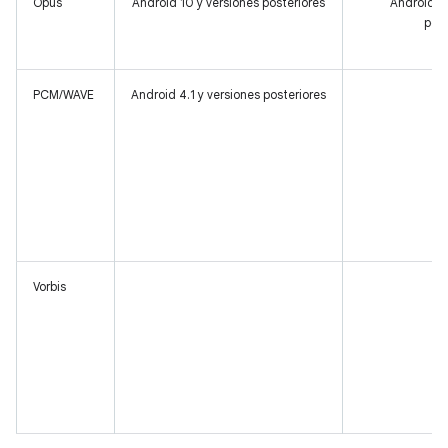
Opus
Android 10 y versiones posteriores
Android 5.
post
PCM/WAVE
Android 4.1 y versiones posteriores
Vorbis