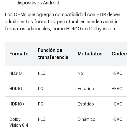
dispositivos Android.
Los OEMs que agregan compatibilidad con HDR deben
admitir estos formatos, pero también pueden admitir
formatos adicionales, como HDR10+ o Dolby Vision.
Función de
Formato
Metadatos
Códec
transferencia
HLG10
HLG
No
HEVC
HDR10
PQ
Estático
HEVC
HDR10+
PQ
Estático
HEVC
Dolby
HLG
Dinámico
HEVC
Vision 8.4