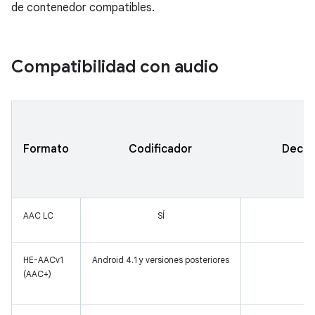
de contenedor compatibles.
Compatibilidad con audio
Formato
Codificador
Decod
AAC LC
SÍ
HE-AACv1
Android 4.1 y versiones posteriores
(AAC+)