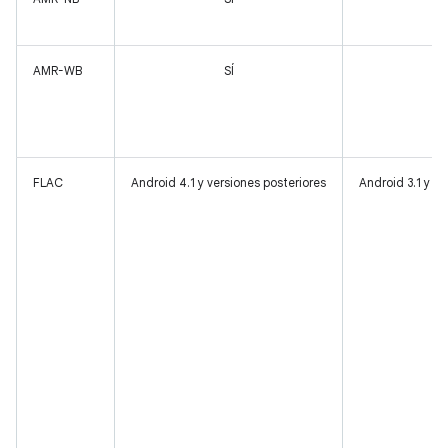
AMR-WB
SÍ
FLAC
Android 4.1 y versiones posteriores
Android 3.1 y ve