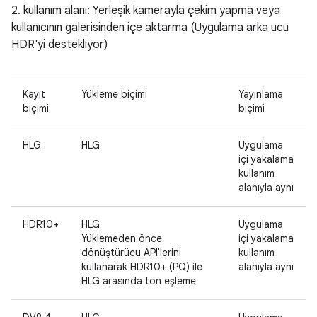
2. kullanım alanı: Yerleşik kamerayla çekim yapma veya
kullanıcının galerisinden içe aktarma (Uygulama arka ucu
HDR'yi destekliyor)
Kayıt
Yükleme biçimi
Yayınlama
biçimi
biçimi
HLG
HLG
Uygulama
içi yakalama
kullanım
alanıyla aynı
HDR10+
HLG
Uygulama
Yüklemeden önce
içi yakalama
dönüştürücü API'lerini
kullanım
kullanarak HDR10+ (PQ) ile
alanıyla aynı
HLG arasında ton eşleme