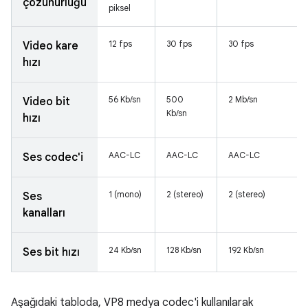
çözünürlüğü
piksel
12 fps
30 fps
30 fps
Video kare
hızı
56 Kb/sn
500
2 Mb/sn
Video bit
Kb/sn
hızı
AAC-LC
AAC-LC
AAC-LC
Ses codec'i
1 (mono)
2 (stereo)
2 (stereo)
Ses
kanalları
24 Kb/sn
128 Kb/sn
192 Kb/sn
Ses bit hızı
Aşağıdaki tabloda, VP8 medya codec'i kullanılarak