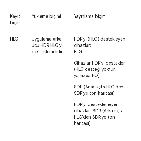
Kayıt
Yükleme biçimi
Yayınlama biçimi
biçimi
HLG
Uygulama arka
HDR'yi (HLG) destekleyen
ucu HDR HLG'yi
cihazlar:
desteklemelidir.
HLG
Cihazlar HDR'yi destekler
(HLG desteği yoktur,
yalnızca PQ):
SDR (Arka uçta HLG'den
SDR'ye ton haritası)
HDR'yi desteklemeyen
cihazlar: SDR (Arka uçta
HLG'den SDR'ye ton
haritası)