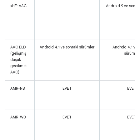
xHE-AAC
Android 9 ve sonrak
AAC ELD
Android 4.1 ve sonraki sürümler
Android 4.1 ve 
(gelişmiş
sürümler
düşük
gecikmeli
AAC)
AMR-NB
EVET
EVET
AMR-WB
EVET
EVET