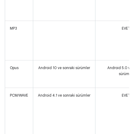
MP3
EVET
Opus
Android 10 ve sonraki sürümler
Android 5.0 ve 
sürümler
PCM/WAVE
Android 4.1 ve sonraki sürümler
EVET