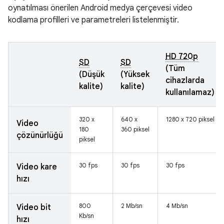
oynatılması önerilen Android medya çerçevesi video
kodlama profilleri ve parametreleri listelenmiştir.
HD 720p
SD
SD
(Tüm
(Düşük
(Yüksek
cihazlarda
kalite)
kalite)
kullanılamaz)
320 x
640 x
1280 x 720 piksel
Video
180
360 piksel
çözünürlüğü
piksel
30 fps
30 fps
30 fps
Video kare
hızı
800
2 Mb/sn
4 Mb/sn
Video bit
Kb/sn
hızı