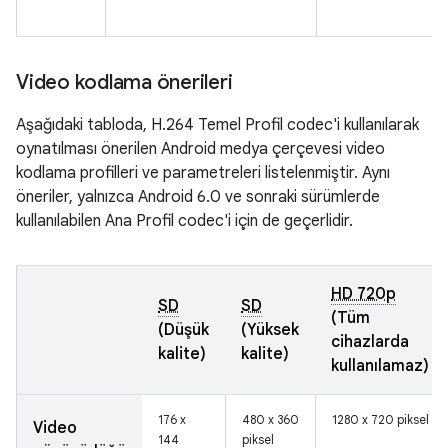
Video kodlama önerileri
Aşağıdaki tabloda, H.264 Temel Profil codec'i kullanılarak
oynatılması önerilen Android medya çerçevesi video
kodlama profilleri ve parametreleri listelenmiştir. Aynı
öneriler, yalnızca Android 6.0 ve sonraki sürümlerde
kullanılabilen Ana Profil codec'i için de geçerlidir.
HD 720p
SD
SD
(Tüm
(Düşük
(Yüksek
cihazlarda
kalite)
kalite)
kullanılamaz)
176 x
480 x 360
1280 x 720 piksel
Video
144
piksel