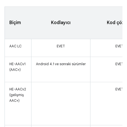
Biçim
Kodlayıcı
Kod çözü
AAC LC
EVET
EVET
HE-AACv1
Android 4.1 ve sonraki sürümler
EVET
(AAC+)
HE-AACv2
EVET
(gelişmiş
AAC+)