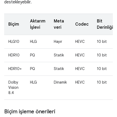
destekleyebilir.
Aktarım
Meta
Bit
Biçim
Codec
İşlevi
veri
Derinliği
HLG10
HLG
Hayır
HEVC
10 bit
HDR10
PQ
Statik
HEVC
10 bit
HDR10+
PQ
Statik
HEVC
10 bit
Dolby
HLG
Dinamik
HEVC
10 bit
Vision
8.4
Biçim işleme önerileri