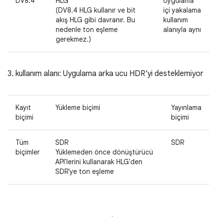
DV8.4
HLG
Uygulama
(DV8.4 HLG kullanır ve bit
içi yakalama
akış HLG gibi davranır. Bu
kullanım
nedenle ton eşleme
alanıyla aynı
gerekmez.)
3. kullanım alanı: Uygulama arka ucu HDR'yi desteklemiyor
Kayıt
Yükleme biçimi
Yayınlama
biçimi
biçimi
Tüm
SDR
SDR
biçimler
Yüklemeden önce dönüştürücü
API'lerini kullanarak HLG'den
SDR'ye ton eşleme