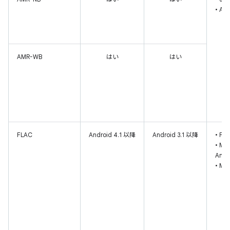
• A
AMR-WB
はい
はい
FLAC
Android 4.1 以降
Android 3.1 以降
• FL
• M
Andr
• Ma