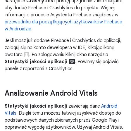
następnie
Crashlytics
i postępuj zgodnie z instrukcjami,
aby dodać Firebase i Crashlytics do projektu. Więcej
informacji o procesie Asystenta Firebase znajdziesz w
przewodniku dla początkujących użytkowników Firebase
w Androidzie
.
Jeśli masz już dodane Firebase i Crashlytics do aplikacji,
zaloguj się na konto dewelopera w IDE, klikając ikonę
awatara
. Po zalogowaniu kliknij okno narzędzia
Statystyki jakości aplikacji
. Powinny się pojawić
panele z raportami z Crashlytics.
Analizowanie Android Vitals
Statystyki jakości aplikacji
zawierają dane
Android
Vitals
. Dzięki temu możesz łatwiej uzyskiwać dostęp do
podstawowych danych zbieranych przez Google Play i
poprawiać wygodę użytkowników. Używaj Android Vitals,