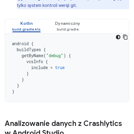
tylko system kontroli wersji git.
Kotlin
Dynamiczny
android
{
buildTypes
{
getByName
(
"debug"
)
{
vcsInfo
{
include
=
true
}
}
}
}
Analizowanie danych z Crashlytics
w Android Studio