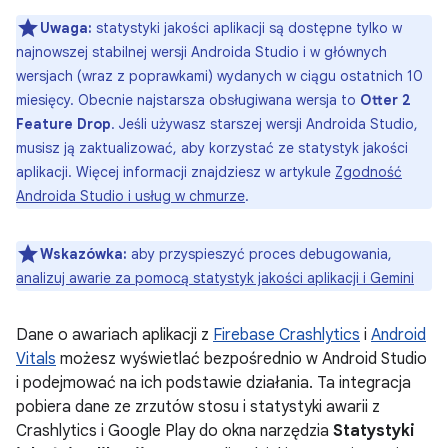
Uwaga:
statystyki jakości aplikacji są dostępne tylko w
najnowszej stabilnej wersji Androida Studio i w głównych
wersjach (wraz z poprawkami) wydanych w ciągu ostatnich 10
miesięcy. Obecnie najstarsza obsługiwana wersja to
Otter 2
Feature Drop
. Jeśli używasz starszej wersji Androida Studio,
musisz ją zaktualizować, aby korzystać ze statystyk jakości
aplikacji. Więcej informacji znajdziesz w artykule
Zgodność
Androida Studio i usług w chmurze
.
Wskazówka:
aby przyspieszyć proces debugowania,
analizuj awarie za pomocą statystyk jakości aplikacji i Gemini
Dane o awariach aplikacji z
Firebase Crashlytics
i
Android
Vitals
możesz wyświetlać bezpośrednio w Android Studio
i podejmować na ich podstawie działania. Ta integracja
pobiera dane ze zrzutów stosu i statystyki awarii z
Crashlytics i Google Play do okna narzędzia
Statystyki