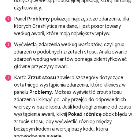
dotyczące wersji produkcyjnej aplikacji, którą instalują
użytkownicy.
Panel
Problemy
pokazuje najczęstsze zdarzenia, dla
których Crashlytics ma dane, i jest posortowany
według awarii, które mają największy wpływ.
Wyświetlaj zdarzenia według
wariantów
, czyli grup
zdarzeń o podobnych zrzutach stosu. Analizowanie
zdarzeń według wariantów pomaga zidentyfikować
główne przyczyny awarii.
Karta
Zrzut stosu
zawiera szczegóły dotyczące
ostatniego wystąpienia zdarzenia, które klikniesz w
panelu
Problemy
. Możesz wyświetlić zrzut stosu
zdarzenia i kliknąć go, aby przejść do odpowiednich
wierszy w bazie kodu. Jeśli kod uległ zmianie od czasu
wystąpienia awarii, kliknij
Pokaż różnicę
obok błędu w
zrzucie stosu, aby wyświetlić różnicę między
bieżącym kodem a wersją bazy kodu, która
spowodowała awarię.