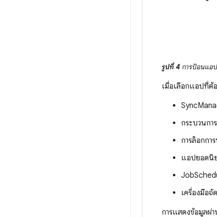
รูปที่ 4
การป้อนแอปที่
เมื่อเลือกแอปที่
SyncMana
กระบวนการเ
การล็อกการท
แอปยอดนิ
JobSchedu
เครื่องมือจ
การแสดงข้อมูลผ่