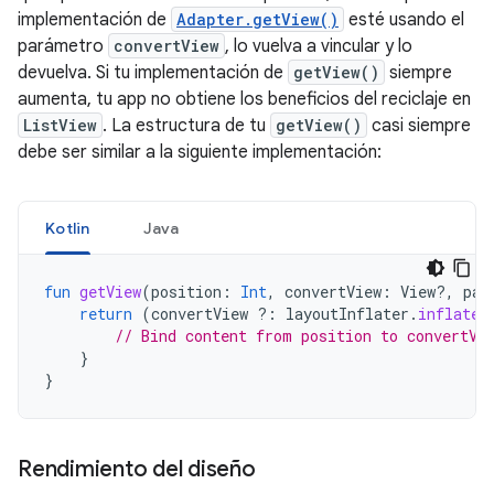
implementación de
Adapter.getView()
esté usando el
parámetro
convertView
, lo vuelva a vincular y lo
devuelva. Si tu implementación de
getView()
siempre
aumenta, tu app no obtiene los beneficios del reciclaje en
ListView
. La estructura de tu
getView()
casi siempre
debe ser similar a la siguiente implementación:
Kotlin
Java
fun
getView
(
position
:
Int
,
convertView
:
View?,
par
return
(
convertView
?:
layoutInflater
.
inflate
(
// Bind content from position to convertVi
}
}
Rendimiento del diseño