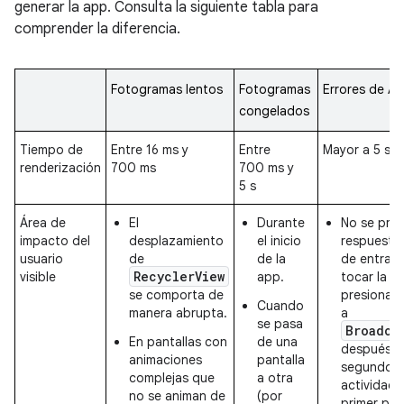
generar la app. Consulta la siguiente tabla para
comprender la diferencia.
Fotogramas lentos
Fotogramas
Errores de A
congelados
Tiempo de
Entre 16 ms y
Entre
Mayor a 5 s
renderización
700 ms
700 ms y
5 s
Área de
El
Durante
No se pro
impacto del
desplazamiento
el inicio
respuesta
usuario
de
de la
de entrad
RecyclerView
visible
app.
tocar la p
se comporta de
presionar l
Cuando
manera abrupta.
a
se pasa
Broadca
En pantallas con
de una
después d
animaciones
pantalla
segundos 
complejas que
a otra
actividad 
no se animan de
(por
primer pla