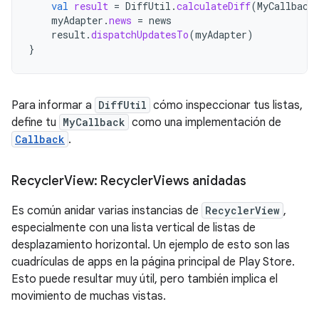
val
result
=
DiffUtil
.
calculateDiff
(
MyCallback
myAdapter
.
news
=
news
result
.
dispatchUpdatesTo
(
myAdapter
)
}
Para informar a
DiffUtil
cómo inspeccionar tus listas,
define tu
MyCallback
como una implementación de
Callback
.
Recycler
View: Recycler
Views anidadas
Es común anidar varias instancias de
RecyclerView
,
especialmente con una lista vertical de listas de
desplazamiento horizontal. Un ejemplo de esto son las
cuadrículas de apps en la página principal de Play Store.
Esto puede resultar muy útil, pero también implica el
movimiento de muchas vistas.