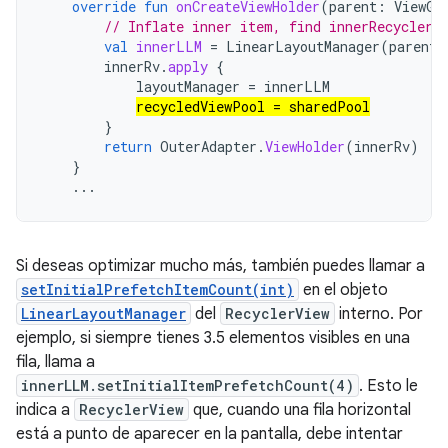
override
fun
onCreateViewHolder
(
parent
:
ViewGr
// Inflate inner item, find innerRecyclerV
val
innerLLM
=
LinearLayoutManager
(
parent
.
innerRv
.
apply
{
layoutManager
=
innerLLM
recycledViewPool
=
sharedPool
}
return
OuterAdapter
.
ViewHolder
(
innerRv
)
}
...
Si deseas optimizar mucho más, también puedes llamar a
setInitialPrefetchItemCount(int)
en el objeto
LinearLayoutManager
del
RecyclerView
interno. Por
ejemplo, si siempre tienes 3.5 elementos visibles en una
fila, llama a
innerLLM.setInitialItemPrefetchCount(4)
. Esto le
indica a
RecyclerView
que, cuando una fila horizontal
está a punto de aparecer en la pantalla, debe intentar