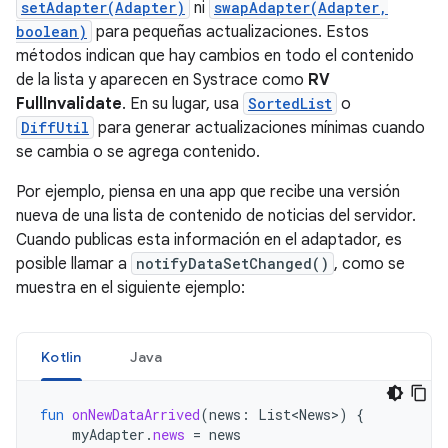
setAdapter(Adapter)
ni
swapAdapter(Adapter,
boolean)
para pequeñas actualizaciones. Estos
métodos indican que hay cambios en todo el contenido
de la lista y aparecen en Systrace como
RV
FullInvalidate
. En su lugar, usa
SortedList
o
DiffUtil
para generar actualizaciones mínimas cuando
se cambia o se agrega contenido.
Por ejemplo, piensa en una app que recibe una versión
nueva de una lista de contenido de noticias del servidor.
Cuando publicas esta información en el adaptador, es
posible llamar a
notifyDataSetChanged()
, como se
muestra en el siguiente ejemplo:
Kotlin
Java
fun
onNewDataArrived
(
news
:
List<News>
)
{
myAdapter
.
news
=
news