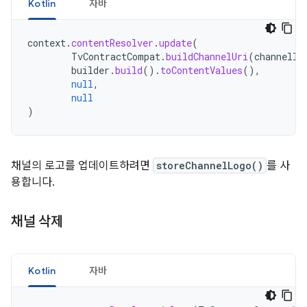
Kotlin
자바
context
.
contentResolver
.
update
(
TvContractCompat
.
buildChannelUri
(
channelId
builder
.
build
().
toContentValues
(),
null
,
null
)
채널의 로고를 업데이트하려면
storeChannelLogo()
를 사
용합니다.
채널 삭제
Kotlin
자바