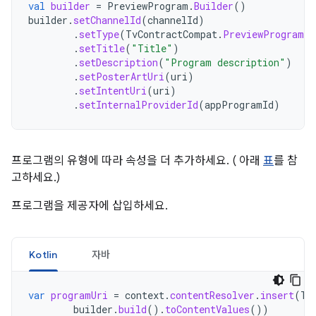
val
builder
=
PreviewProgram
.
Builder
()
builder
.
setChannelId
(
channelId
)
.
setType
(
TvContractCompat
.
PreviewPrograms
.
.
setTitle
(
"Title"
)
.
setDescription
(
"Program description"
)
.
setPosterArtUri
(
uri
)
.
setIntentUri
(
uri
)
.
setInternalProviderId
(
appProgramId
)
프로그램의 유형에 따라 속성을 더 추가하세요. ( 아래
표
를 참
고하세요.)
프로그램을 제공자에 삽입하세요.
Kotlin
자바
var
programUri
=
context
.
contentResolver
.
insert
(
Tv
builder
.
build
().
toContentValues
())