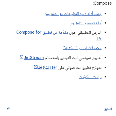
Compose:
إنشاء أدلة دمج التطبيقات مع التلفزيون
أدلة تصميم التلفزيون
الدرس التطبيقي حول
مقدّمة عن تطبيق Compose for
TV
ملاحظات إصدار "المكتبة"
تطبيق نموذجي لبث الفيديو باستخدام
JetStream
نموذج تطبيق بث صوتي على
JetCaster
عيّنات المكوّنات
السابق
arrow_back