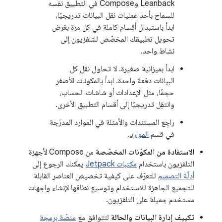
Leanback وCompose في التطبيق نفسه
للسماح بأحد عمليات نقل البيانات تدريجيًا،
ابدأ باستبدال أقسام كاملة في كل مرة بغرض
تحويل تطبيقك المخصّص للتلفزيون إلى
نشاط واحد.
ابدأ بميزانية صغيرة. لا تحاول نقل كل
البيانات دفعة واحدة. ابدأ بالمكونات الأصغر
حجمًا، مثل الإعدادات أو شاشات الحساب،
وانتقِل تدريجيًا إلى أقسام التطبيق الأخرى.
راجِع المستندات والأمثلة في الموارد المدرَجة
في قسم
الموارد
.
الاستفادة من المكوّنات المخصّصة
من Compose لأجهزة
التلفزيون باستخدام
مكتبات Jetpack
يمكنك الرجوع إلى
أدلّة التصميم
للتعرّف على كيفية تخصيص العناصر القابلة
للتجميع الجاهزة للاستخدام وتوسيع نطاقها لإنشاء واجهات
مستخدم جميلة على التلفزيون.
تكييف إدارة البيانات والحالة
لتتوافق مع
منصّة برمجة