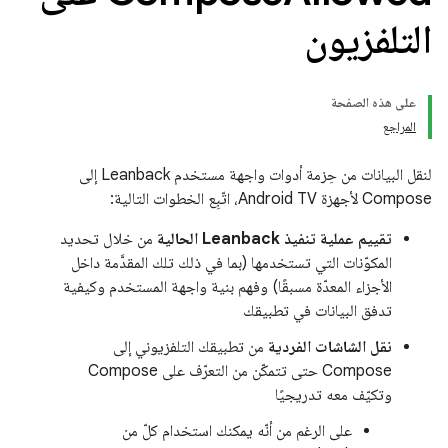
التلفزيون
على هذه الصفحة
المراجع
لنقل البيانات من حِزمة أدوات واجهة مستخدم Leanback إلى
Compose لأجهزة Android TV، اتّبِع الخطوات التالية:
تقييم عملية تنفيذ Leanback الحالية
من خلال تحديد
المكوّنات التي تستخدمها (بما في ذلك تلك المقدَّمة داخل
الأجزاء المعدّة مسبقًا) وفهم بنية واجهة المستخدم وكيفية
تدفق البيانات في تطبيقك
نقل الشاشات الفردية
من تطبيقك التلفزيوني إلى
Compose حتى تتمكّن من التعرّف على Compose
وتكيّف معه تدريجيًا
على الرغم من أنّه يمكنك استخدام كلّ من