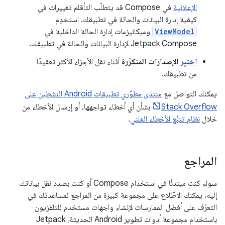
الإعلانية
في Compose قد يتطلّب التأقلم تغييرات في
كيفية إدارة البيانات والحالة في تطبيقك. استخدِم
ViewModel
وميكانيزمات إدارة الحالة الداخلية في
Jetpack Compose لإدارة البيانات والحالة في تطبيقك.
اختبِر
الإصدارات المتكرّرة
أثناء نقل الأجزاء الأكثر تعقيدًا
من تطبيقك.
يمكنك التواصل مع
منتدى مطوّري تطبيقات Android النشطين على
Stack Overflow
بشأن أي أخطاء تواجهها، أو إرسال الأخطاء من
خلال
نظام تتبُّع الأخطاء العلني
.
المراجع
سواء كنت مبتدئًا في استخدام Compose أو كنت بصدد نقل بياناتك
إليه، يمكنك الاطّلاع على مجموعة كبيرة من المراجع لمساعدتك في
التعرّف على أفضل الممارسات لإنشاء واجهات مستخدم للتلفزيون
باستخدام مجموعة أدوات تطوير Android الحديثة، Jetpack