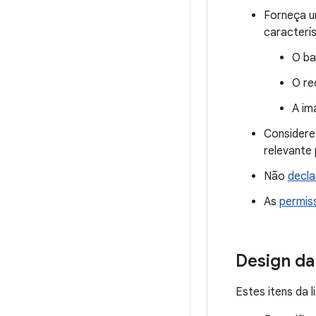
Forneça 
caracterís
O ba
O re
A im
Considere 
relevante
Não
decla
As
permis
Design da
Estes itens da l