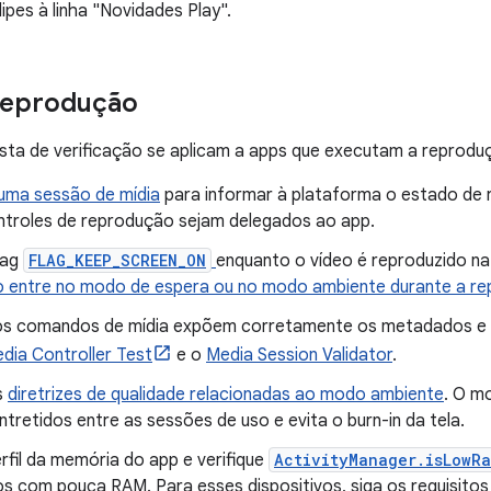
lipes à linha "Novidades Play".
reprodução
lista de verificação se aplicam a apps que executam a reprodu
 uma sessão de mídia
para informar à plataforma o estado de r
ntroles de reprodução sejam delegados ao app.
lag
FLAG_KEEP_SCREEN_ON
enquanto o vídeo é reproduzido na
vo entre no modo de espera ou no modo ambiente durante a r
 os comandos de mídia expõem corretamente os metadados e
dia Controller Test
e o
Media Session Validator
.
s
diretrizes de qualidade relacionadas ao modo ambiente
. O m
ntretidos entre as sessões de uso e evita o burn-in da tela.
rfil da memória do app e verifique
ActivityManager.isLowR
os com pouca RAM. Para esses dispositivos, siga os requisito