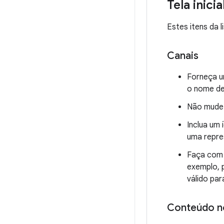
Tela inici
Estes itens da 
Canais
Forneça u
o nome de
Não mude 
Inclua um
uma repre
Faça com q
exemplo, 
válido par
Conteúdo n