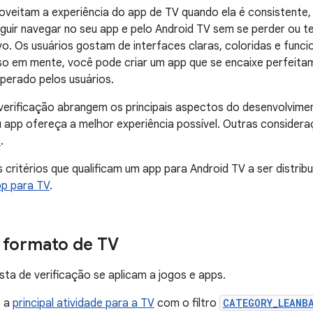
oveitam a experiência do app de TV quando ela é consistente, ló
uir navegar no seu app e pelo Android TV sem se perder ou ter
. Os usuários gostam de interfaces claras, coloridas e funci
so em mente, você pode criar um app que se encaixe perfeita
erado pelos usuários.
 verificação abrangem os principais aspectos do desenvolvime
u app ofereça a melhor experiência possível. Outras consider
s
.
s critérios que qualificam um app para Android TV a ser distrib
pp para TV
.
 formato de TV
ista de verificação se aplicam a jogos e apps.
e a
principal atividade para a TV
com o filtro
CATEGORY_LEANB