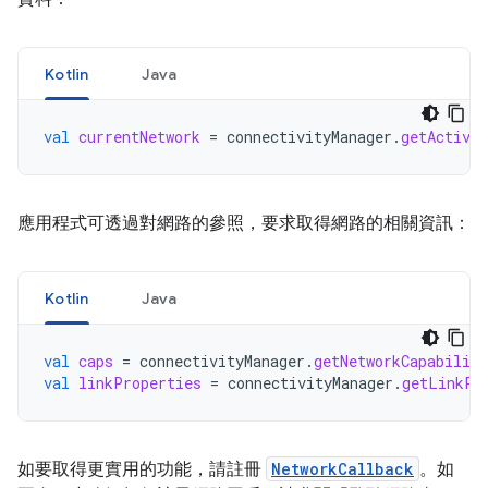
Kotlin
Java
val
currentNetwork
=
connectivityManager
.
getActiveN
應用程式可透過對網路的參照，要求取得網路的相關資訊：
Kotlin
Java
val
caps
=
connectivityManager
.
getNetworkCapabiliti
val
linkProperties
=
connectivityManager
.
getLinkPr
如要取得更實用的功能，請註冊
NetworkCallback
。如