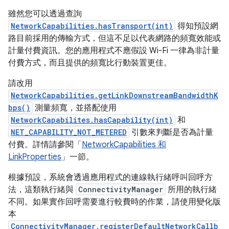
雖然您可以透過查詢
NetworkCapabilities.hasTransport(int)
得知預設網
路目前採用的傳輸方式，但這不足以代表網路的頻寬效能或
計量付費資訊。您的應用程式不應假設 Wi-Fi 一律為非計量
付費方式，而且提供的頻寬比行動裝置更佳。
請改用
NetworkCapabilities.getLinkDownstreamBandwidthK
bps()
測量頻寬，並搭配使用
NetworkCapabilites.hasCapability(int)
和
NET_CAPABILITY_NOT_METERED
引數來判斷是否為計量
付費。詳情請參閱「
NetworkCapabilities 和
LinkProperties
」一節。
根據預設，系統會透過應用程式的連線執行緒呼叫回呼方
法，這類執行緒與
ConnectivityManager
所用的執行緒
不同。如果實作回呼需要進行較費時的作業，請使用變化版
本
ConnectivityManager.registerDefaultNetworkCallb