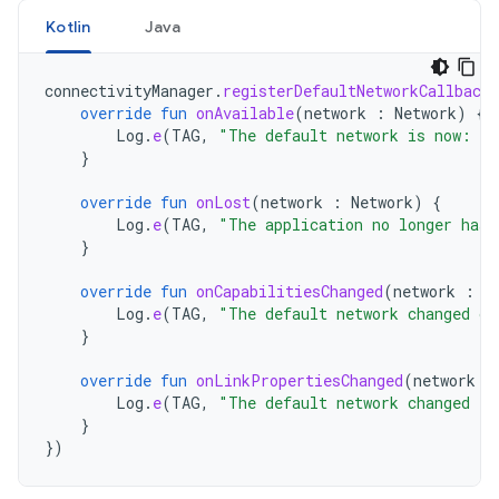
Kotlin
Java
connectivityManager
.
registerDefaultNetworkCallback
override
fun
onAvailable
(
network
:
Network
)
{
Log
.
e
(
TAG
,
"The default network is now: "
}
override
fun
onLost
(
network
:
Network
)
{
Log
.
e
(
TAG
,
"The application no longer has 
}
override
fun
onCapabilitiesChanged
(
network
:
N
Log
.
e
(
TAG
,
"The default network changed ca
}
override
fun
onLinkPropertiesChanged
(
network
:
Log
.
e
(
TAG
,
"The default network changed li
}
})