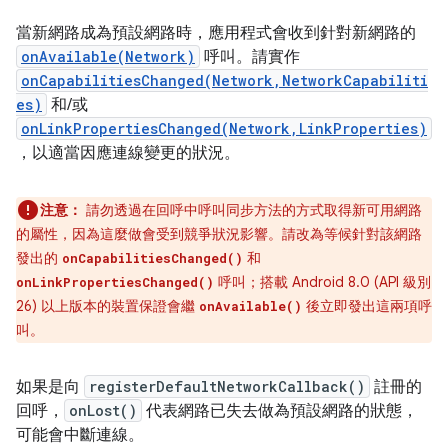
當新網路成為預設網路時，應用程式會收到針對新網路的
onAvailable(Network)
呼叫。請實作
onCapabilitiesChanged(Network,NetworkCapabiliti
es)
和/或
onLinkPropertiesChanged(Network,LinkProperties)
，以適當因應連線變更的狀況。
注意：
請勿透過在回呼中呼叫同步方法的方式取得新可用網路
的屬性，因為這麼做會受到競爭狀況影響。請改為等候針對該網路
發出的
和
onCapabilitiesChanged()
呼叫；搭載 Android 8.0 (API 級別
onLinkPropertiesChanged()
26) 以上版本的裝置保證會繼
後立即發出這兩項呼
onAvailable()
叫。
如果是向
registerDefaultNetworkCallback()
註冊的
回呼，
onLost()
代表網路已失去做為預設網路的狀態，
可能會中斷連線。