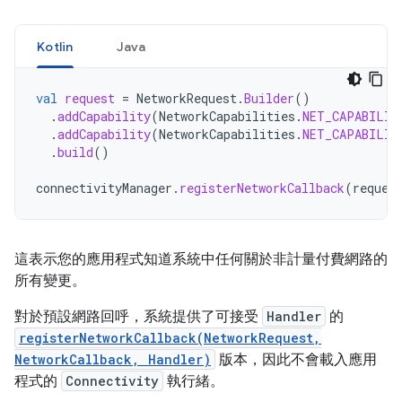
Kotlin
Java
val
request
=
NetworkRequest
.
Builder
()
.
addCapability
(
NetworkCapabilities
.
NET_CAPABILIT
.
addCapability
(
NetworkCapabilities
.
NET_CAPABILIT
.
build
()
connectivityManager
.
registerNetworkCallback
(
reques
這表示您的應用程式知道系統中任何關於非計量付費網路的
所有變更。
對於預設網路回呼，系統提供了可接受
Handler
的
registerNetworkCallback(NetworkRequest,
NetworkCallback, Handler)
版本，因此不會載入應用
程式的
Connectivity
執行緒。