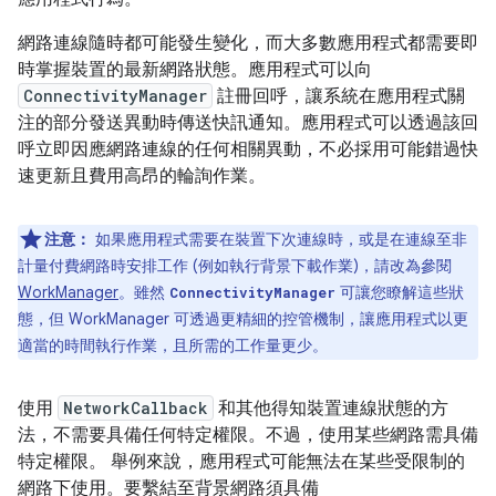
網路連線隨時都可能發生變化，而大多數應用程式都需要即
時掌握裝置的最新網路狀態。應用程式可以向
ConnectivityManager
註冊回呼，讓系統在應用程式關
注的部分發送異動時傳送快訊通知。應用程式可以透過該回
呼立即因應網路連線的任何相關異動，不必採用可能錯過快
速更新且費用高昂的輪詢作業。
注意：
如果應用程式需要在裝置下次連線時，或是在連線至非
計量付費網路時安排工作 (例如執行背景下載作業)，請改為參閱
WorkManager
。雖然
可讓您瞭解這些狀
ConnectivityManager
態，但 WorkManager 可透過更精細的控管機制，讓應用程式以更
適當的時間執行作業，且所需的工作量更少。
使用
NetworkCallback
和其他得知裝置連線狀態的方
法，不需要具備任何特定權限。不過，使用某些網路需具備
特定權限。 舉例來說，應用程式可能無法在某些受限制的
網路下使用。要繫結至背景網路須具備