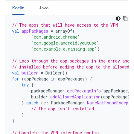
Kotlin
Java
// The apps that will have access to the VPN.
val
appPackages
=
arrayOf
(
"com.android.chrome"
,
"com.google.android.youtube"
,
"com.example.a.missing.app"
)
// Loop through the app packages in the array and 
// installed before adding the app to the allowed l
val
builder
=
Builder
()
for
(
appPackage
in
appPackages
)
{
try
{
packageManager
.
getPackageInfo
(
appPackage
,
builder
.
addAllowedApplication
(
appPackage
)
}
catch
(
e
:
PackageManager
.
NameNotFoundExcepti
// The app isn't installed.
}
}
// Complete the VPN interface config.