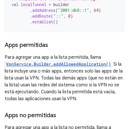
val
localTunnel
=
builder
.
addAddress
(
"2001:db8::1"
,
64
)
.
addRoute
(
"::"
,
0
)
.
establish
()
Apps permitidas
Para agregar una app a la lista permitida, llama
VpnService.Builder.addAllowedApplication()
Si la
lista incluye una o más apps, entonces solo las apps de la
lista usan la VPN. Todas las demás apps (que no están en
la lista) usan las redes del sistema como si la VPN no se
está ejecutando. Cuando la lista permitida está vacía,
todas las aplicaciones usan la VPN.
Apps no permitidas
Para agregar una app a la lista no permitida, llama a