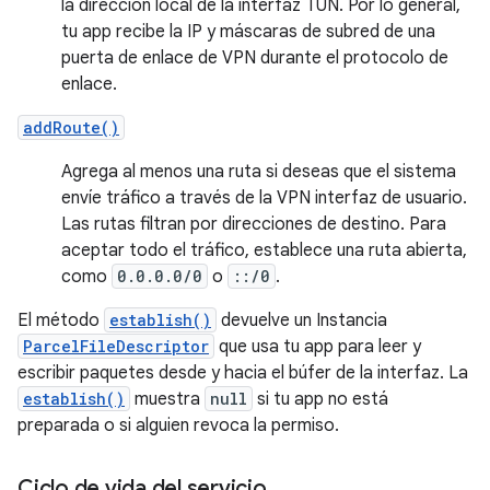
la dirección local de la interfaz TUN. Por lo general,
tu app recibe la IP y máscaras de subred de una
puerta de enlace de VPN durante el protocolo de
enlace.
addRoute()
Agrega al menos una ruta si deseas que el sistema
envíe tráfico a través de la VPN interfaz de usuario.
Las rutas filtran por direcciones de destino. Para
aceptar todo el tráfico, establece una ruta abierta,
como
0.0.0.0/0
o
::/0
.
El método
establish()
devuelve un Instancia
ParcelFileDescriptor
que usa tu app para leer y
escribir paquetes desde y hacia el búfer de la interfaz. La
establish()
muestra
null
si tu app no está
preparada o si alguien revoca la permiso.
Ciclo de vida del servicio