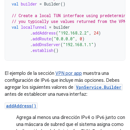
val
builder
=
Builder
()
// Create a local TUN interface using predetermine
// you typically use values returned from the VPN 
val
localTunnel
=
builder
.
addAddress
(
"192.168.2.2"
,
24
)
.
addRoute
(
"0.0.0.0"
,
0
)
.
addDnsServer
(
"192.168.1.1"
)
.
establish
()
El ejemplo de la sección
VPN por app
muestra una
configuración de IPv6 que incluye más opciones. Debes
agregar los siguientes valores de
VpnService.Builder
antes de establecer una nueva interfaz:
addAddress()
Agrega al menos una dirección IPv4 o IPv6 junto con
una máscara de subred que el sistema asigna como