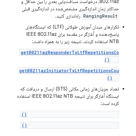
802.11az، درخواست مسافت‌یابی بعدی را بین حداقل و
حداکثر زمان اندازه‌گیری مشخص‌شده در اندازه‌گیری قبلیِ
RangingResult
راه‌اندازی کنید.
تکرارهای میدان آموزش طولانی (LTF) که ایستگاه‌های
پاسخ‌دهنده و آغازگر در مقدمه برای IEEE 802.11az
NTB استفاده کردند، نتیجه زیر را به همراه داشت:
get80211azResponderTxLtfRepetitionsCo
unt()
get80211azInitiatorTxLtfRepetitionsCou
nt()
تعداد جریان‌های زمانی مکانی (STS) ارسال و دریافت که
ایستگاه آغازگر برای نتیجه IEEE 802.11az NTB استفاده
کرده است:
get80211azNumberOfTxSpatialStreams()
get80211azNumberOfRxSpatialStreams()