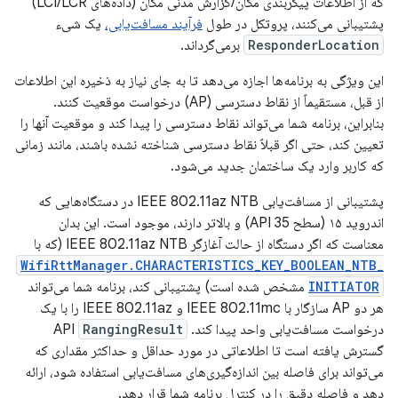
که از اطلاعات پیکربندی مکان/گزارش مدنی مکان (داده‌های LCI/LCR)
پشتیبانی می‌کنند، پروتکل در طول
فرآیند مسافت‌یابی،
یک شیء
ResponderLocation
برمی‌گرداند.
این ویژگی به برنامه‌ها اجازه می‌دهد تا به جای نیاز به ذخیره این اطلاعات
از قبل، مستقیماً از نقاط دسترسی (AP) درخواست موقعیت کنند.
بنابراین، برنامه شما می‌تواند نقاط دسترسی را پیدا کند و موقعیت آنها را
تعیین کند، حتی اگر قبلاً نقاط دسترسی شناخته نشده باشند، مانند زمانی
که کاربر وارد یک ساختمان جدید می‌شود.
پشتیبانی از مسافت‌یابی IEEE 802.11az NTB در دستگاه‌هایی که
اندروید ۱۵ (سطح API 35) و بالاتر دارند، موجود است. این بدان
معناست که اگر دستگاه از حالت آغازگر IEEE 802.11az NTB (که با
WifiRttManager.CHARACTERISTICS_KEY_BOOLEAN_NTB_
INITIATOR
مشخص شده است) پشتیبانی کند، برنامه شما می‌تواند
هر دو AP سازگار با IEEE 802.11mc و IEEE 802.11az را با یک
درخواست مسافت‌یابی واحد پیدا کند. API
RangingResult
گسترش یافته است تا اطلاعاتی در مورد حداقل و حداکثر مقداری که
می‌تواند برای فاصله بین اندازه‌گیری‌های مسافت‌یابی استفاده شود، ارائه
دهد و فاصله دقیق را در کنترل برنامه شما قرار دهد.