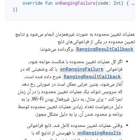
override
fun
onRangingFailure
(
code
:
Int
)
{
…
}
})
عملیات تعیین محدوده به صورت غیرهمزمان انجام می‌شود و نتایج
تعیین محدوده در یکی از فراخوانی‌های تابع
RangingResultCallback
برگردانده می‌شوند:
اگر کل عملیات تعیین محدوده با شکست مواجه شود،
فراخوانی
onRangingFailure
با کد وضعیتی که در
RangingResultCallback
شرح داده شده است،
آغاز می‌شود. چنین خرابی ممکن است در صورتی رخ دهد
که سرویس نتواند یک عملیات تعیین محدوده را در آن زمان
اجرا کند - برای مثال، به دلیل غیرفعال بودن Wi-Fi، یا به
دلیل درخواست تعداد زیادی عملیات تعیین محدوده توسط
برنامه و محدود شدن آن، یا به دلیل مشکل مجوز.
وقتی عملیات تعیین محدوده کامل شد، تابع فراخوانی
onRangingResults
با فهرستی از نتایج که با