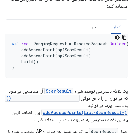
استفاده کند:
کاتلین
جاوا
val
req
:
RangingRequest
=
RangingRequest
.
Builder
()
addAccessPoint
(
ap1ScanResult
)
addAccessPoint
(
ap2ScanResult
)
build
()
}
یک نقطه دسترسی توسط شیء
ScanResult
آن شناسایی می‌شود
که می‌توان آن را با فراخوانی
WifiManager.getScanResults()
به دست آورد. می‌توانید
addAccessPoints(List<ScanResult>)
برای اضافه کردن
چندین نقطه دسترسی به صورت دسته‌ای استفاده کنید.
اشیاء
ScanResult
می‌توانند شامل هر دو نوع AP پشتیبانی‌شده با