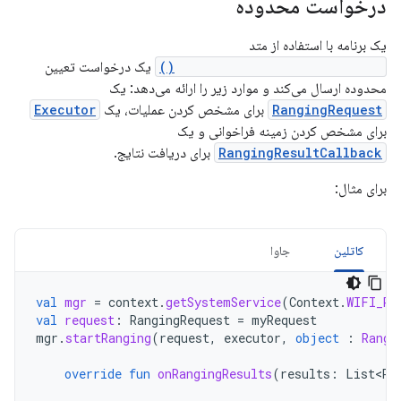
درخواست محدوده
یک برنامه با استفاده از متد
WifiRttManager.startRanging()
یک درخواست تعیین
محدوده ارسال می‌کند و موارد زیر را ارائه می‌دهد: یک
RangingRequest
برای مشخص کردن عملیات، یک
Executor
برای مشخص کردن زمینه فراخوانی و یک
RangingResultCallback
برای دریافت نتایج.
برای مثال:
کاتلین
جاوا
val
mgr
=
context
.
getSystemService
(
Context
.
WIFI_RT
val
request
:
RangingRequest
=
myRequest
mgr
.
startRanging
(
request
,
executor
,
object
:
Rangi
override
fun
onRangingResults
(
results
:
List<Ra