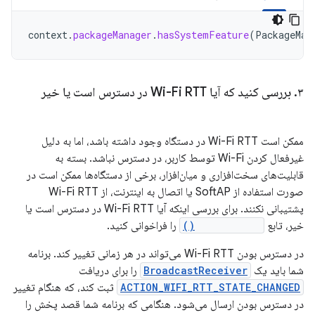
context
.
packageManager
.
hasSystemFeature
(
PackageMan
۳
.
بررسی کنید که آیا Wi-Fi RTT در دسترس است یا خیر
ممکن است Wi-Fi RTT در دستگاه وجود داشته باشد، اما به دلیل
غیرفعال کردن Wi-Fi توسط کاربر، در دسترس نباشد. بسته به
قابلیت‌های سخت‌افزاری و میان‌افزار، برخی از دستگاه‌ها ممکن است در
صورت استفاده از SoftAP یا اتصال به اینترنت، از Wi-Fi RTT
پشتیبانی نکنند. برای بررسی اینکه آیا Wi-Fi RTT در دسترس است یا
خیر، تابع
isAvailable()
را فراخوانی کنید.
در دسترس بودن Wi-Fi RTT می‌تواند در هر زمانی تغییر کند. برنامه
شما باید یک
BroadcastReceiver
را برای دریافت
ACTION_WIFI_RTT_STATE_CHANGED
ثبت کند، که هنگام تغییر
در دسترس بودن ارسال می‌شود. هنگامی که برنامه شما قصد پخش را