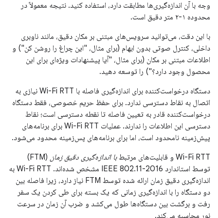
وجه با آن اندازه‌گیری‌ها مطابقت دارد، استفاده کنید. نتیجه معمولاً در
محدوده ۱-۲ متر دقیق است.
با این دقت، می‌توانید سرویس‌های مبتنی بر مکان دقیق، مانند ناوبری
داخلی، کنترل صوتی بدون ابهام (برای مثال، "این چراغ را روشن کن") و
اطلاعات مبتنی بر مکان (برای مثال، "آیا پیشنهادات ویژه‌ای برای این
محصول وجود دارد؟") را توسعه دهید.
دستگاه درخواست‌کننده برای اندازه‌گیری فاصله با Wi-Fi RTT نیازی به
اتصال به نقاط دسترسی ندارد. برای حفظ حریم خصوصی، فقط دستگاه
درخواست‌کننده قادر به تعیین فاصله تا نقطه دسترسی است؛ نقاط
دسترسی این اطلاعات را ندارند. عملیات Wi-Fi RTT برای برنامه‌های
پیش‌زمینه نامحدود است، اما برای برنامه‌های پس‌زمینه محدود می‌شود.
Wi-Fi RTT و قابلیت‌های مرتبط
با اندازه‌گیری دقیق زمان
(FTM)
توسط استاندارد IEEE 802.11-2016 مشخص شده‌اند. Wi-Fi RTT به
اندازه‌گیری دقیق زمان ارائه شده توسط FTM نیاز دارد، زیرا فاصله بین
دو دستگاه را با اندازه‌گیری زمانی که یک بسته برای طی کردن یک سفر
رفت و برگشت بین دستگاه‌ها طول می‌کشد و ضرب آن زمان در سرعت
نور محاسبه می‌کند.