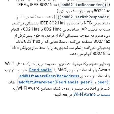
is80211mcResponder()
IEEE 802.11mc (
) و IEEE
802.11az بدون نیاز به فعال‌سازی (
is80211azNtbResponder()
) باشند. دستگاه‌هایی که از
مسافت‌یابی NTB با استاندارد IEEE 802.11az پشتیبانی می‌کنند،
بسته به قابلیت AP، مسافت‌یابی 802.11mc یا 802.11az را انجام
می‌دهند و در صورت پشتیبانی AP از هر دو، به طور پیش‌فرض از
802.11az استفاده می‌کنند. دستگاه‌هایی که از IEEE 802.11az
پشتیبانی نمی‌کنند، تمام مسافت‌یابی‌ها را با استفاده از پروتکل IEEE
802.11mc انجام می‌دهند.
به طور مشابه، یک درخواست تعیین محدوده می‌تواند یک همتای Wi-Fi
Aware را با استفاده از آدرس MAC یا
PeerHandle
خود، به ترتیب
با استفاده از متدهای
addWifiAwarePeer(MacAddress
peer)
و
addWifiAwarePeer(PeerHandle peer)
اضافه
کند. برای اطلاعات بیشتر در مورد کشف همتایان Wi-Fi Aware، به
مستندات Wi-Fi Aware
مراجعه کنید.