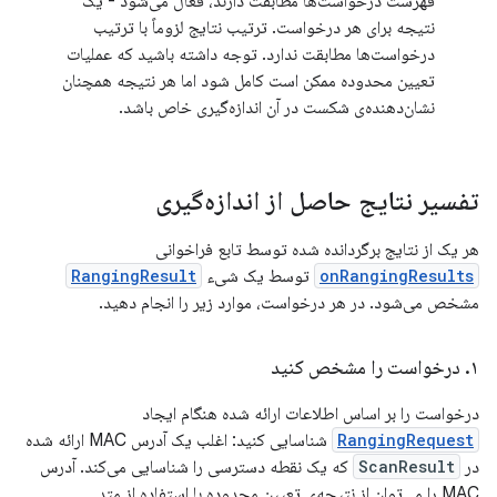
فهرست درخواست‌ها مطابقت دارند، فعال می‌شود - یک
نتیجه برای هر درخواست. ترتیب نتایج لزوماً با ترتیب
درخواست‌ها مطابقت ندارد. توجه داشته باشید که عملیات
تعیین محدوده ممکن است کامل شود اما هر نتیجه همچنان
نشان‌دهنده‌ی شکست در آن اندازه‌گیری خاص باشد.
تفسیر نتایج حاصل از اندازه‌گیری
هر یک از نتایج برگردانده شده توسط تابع فراخوانی
onRangingResults
توسط یک شیء
RangingResult
مشخص می‌شود. در هر درخواست، موارد زیر را انجام دهید.
۱
.
درخواست را مشخص کنید
درخواست را بر اساس اطلاعات ارائه شده هنگام ایجاد
RangingRequest
شناسایی کنید: اغلب یک آدرس MAC ارائه شده
در
ScanResult
که یک نقطه دسترسی را شناسایی می‌کند. آدرس
MAC را می‌توان از نتیجه‌ی تعیین محدوده با استفاده از متد