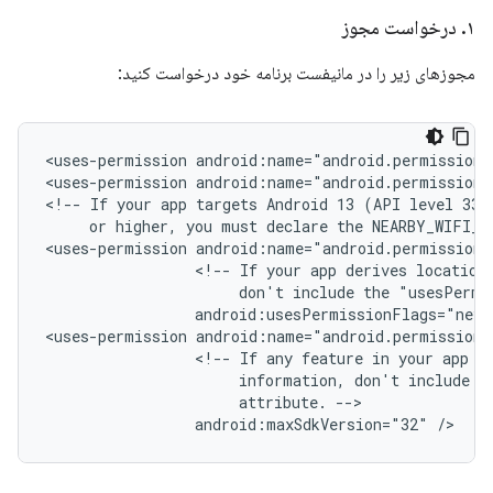
۱
.
درخواست مجوز
مجوزهای زیر را در مانیفست برنامه خود درخواست کنید:
<uses-permission
android:name="android.permission.
<uses-permission
android:name="android.permission.
<!--
If
your
app
targets
Android 13
(API
or
higher,
you
must
declare
the
NEARBY_WIFI_D
<uses-permission
<!--
If
your
app
derives
location
don't
include
the
"usesPermi
android:usesPermissionFlags="neve
<uses-permission
<!--
If
any
feature
in
your
app
r
information,
don't
include
t
attribute.
android:maxSdkVersion="32"