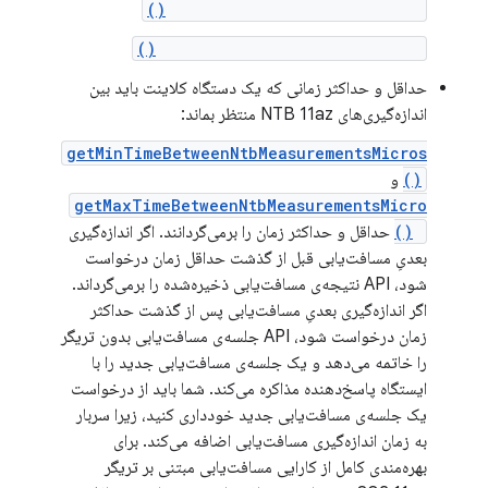
getNumAttemptedMeasurements()
getNumSuccessfulMeasurements()
حداقل و حداکثر زمانی که یک دستگاه کلاینت باید بین
اندازه‌گیری‌های NTB 11az منتظر بماند:
getMinTimeBetweenNtbMeasurementsMicros
()
و
getMaxTimeBetweenNtbMeasurementsMicro
s()
حداقل و حداکثر زمان را برمی‌گردانند. اگر اندازه‌گیری
بعدیِ مسافت‌یابی قبل از گذشت حداقل زمان درخواست
شود، API نتیجه‌ی مسافت‌یابی ذخیره‌شده را برمی‌گرداند.
اگر اندازه‌گیری بعدیِ مسافت‌یابی پس از گذشت حداکثر
زمان درخواست شود، API جلسه‌ی مسافت‌یابی بدون تریگر
را خاتمه می‌دهد و یک جلسه‌ی مسافت‌یابی جدید را با
ایستگاه پاسخ‌دهنده مذاکره می‌کند. شما باید از درخواست
یک جلسه‌ی مسافت‌یابی جدید خودداری کنید، زیرا سربار
به زمان اندازه‌گیری مسافت‌یابی اضافه می‌کند. برای
بهره‌مندی کامل از کارایی مسافت‌یابی مبتنی بر تریگر