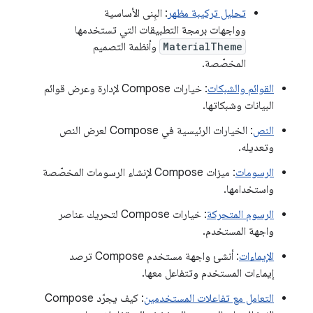
تحليل تركيبة مظهر
: البِنى الأساسية
وواجهات برمجة التطبيقات التي تستخدمها
MaterialTheme
وأنظمة التصميم
المخصّصة.
القوائم والشبكات
: خيارات Compose لإدارة وعرض قوائم
البيانات وشبكاتها.
النص
: الخيارات الرئيسية في Compose لعرض النص
وتعديله.
الرسومات
: ميزات Compose لإنشاء الرسومات المخصّصة
واستخدامها.
الرسوم المتحركة
: خيارات Compose لتحريك عناصر
واجهة المستخدم.
الإيماءات
: أنشئ واجهة مستخدم Compose ترصد
إيماءات المستخدم وتتفاعل معها.
التعامل مع تفاعلات المستخدمين
: كيف يجرّد Compose