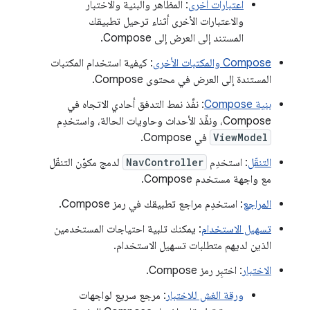
اعتبارات أخرى
: المظاهر والبنية والاختبار
والاعتبارات الأخرى أثناء ترحيل تطبيقك
المستند إلى العرض إلى Compose.
Compose والمكتبات الأخرى
: كيفية استخدام المكتبات
المستندة إلى العرض في محتوى Compose.
بنية Compose
: نفِّذ نمط التدفق أحادي الاتجاه في
Compose، ونفِّذ الأحداث وحاويات الحالة، واستخدِم
ViewModel
في Compose.
التنقّل
: استخدِم
NavController
لدمج مكوّن التنقّل
مع واجهة مستخدم Compose.
المراجع
: استخدِم مراجع تطبيقك في رمز Compose.
تسهيل الاستخدام
: يمكنك تلبية احتياجات المستخدمين
الذين لديهم متطلبات تسهيل الاستخدام.
الاختبار
: اختبِر رمز Compose.
ورقة الغش للاختبار
: مرجع سريع لواجهات