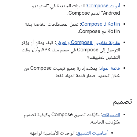
أدوات Compose
: الميزات الجديدة في "استوديو
Android" لدعم Compose.
Kotlin لـ Compose
: تعمل المصطلحات الخاصة بلغة
Kotlin مع Compose.
مقارنة مقاييس Compose والعرض
: كيف يمكن أن يؤثر
الترحيل إلى Compose في حجم ملف APK وأداء وقت
التشغيل لتطبيقك؟
قائمة المواد
: يمكنك إدارة جميع تبعيات Compose من
خلال تحديد إصدار قائمة المواد فقط.
تصميم
التنسيقات
: مكوّنات تنسيق Compose وكيفية تصميم
مكوّناتك الخاصة.
أساسيات التنسيق
: الوحدات الأساسية لواجهة