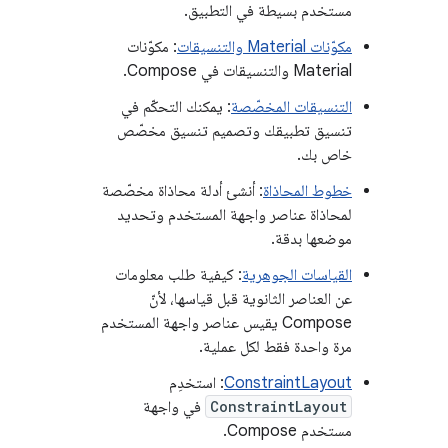
مستخدم بسيطة في التطبيق.
مكوّنات Material والتنسيقات
: مكوّنات
Material والتنسيقات في Compose.
التنسيقات المخصّصة
: يمكنك التحكّم في
تنسيق تطبيقك وتصميم تنسيق مخصّص
خاص بك.
خطوط المحاذاة
: أنشئ أدلة محاذاة مخصّصة
لمحاذاة عناصر واجهة المستخدم وتحديد
موضعها بدقة.
القياسات الجوهرية
: كيفية طلب معلومات
عن العناصر الثانوية قبل قياسها، لأنّ
Compose يقيس عناصر واجهة المستخدم
مرة واحدة فقط لكل عملية.
ConstraintLayout
: استخدِم
ConstraintLayout
في واجهة
مستخدم Compose.