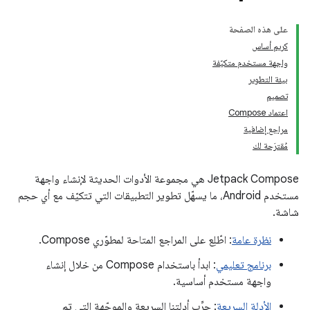
على هذه الصفحة
كريم أساس
واجهة مستخدم متكيّفة
بيئة التطوير
تصميم
اعتماد Compose
مراجع إضافية
مُقترَحة لك
‫Jetpack Compose هي مجموعة الأدوات الحديثة لإنشاء واجهة
مستخدم Android، ما يسهّل تطوير التطبيقات التي تتكيّف مع أي حجم
شاشة.
نظرة عامة
: اطّلِع على المراجع المتاحة لمطوّري Compose.
برنامج تعليمي
: ابدأ باستخدام Compose من خلال إنشاء
واجهة مستخدم أساسية.
الأدلة السريعة
: جرِّب أدلتنا السريعة والموجّهة التي تم