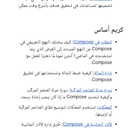
تصميمها لمساعدتك في تحقيق هدفك بأسرع وقت ممكن.
كريم أساس
التفكير في Compose
: كيف يختلف النهج التعريفي في
Compose عن النهج المستند إلى العرض الذي ربما
استخدمته في الماضي؟ أنشئ نموذجًا ذهنيًا للعمل مع
Compose.
إدارة الحالة
: كيفية ضبط الحالة واستخدامها في تطبيق
Compose.
دورة حياة العناصر المركّبة
: دورة حياة العنصر المركّب
وكيفية تحديد Compose ما إذا كان يجب إعادة رسمه.
المعدِّلات
: استخدِم المعدِّلات لتوسيع نطاق العناصر المركّبة
أو تزيينها.
الآثار الجانبية في Compose
: طُرق إدارة الآثار الجانبية.