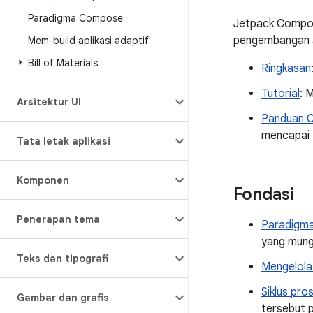
Paradigma Compose
Jetpack Compos
pengembangan ap
Mem-build aplikasi adaptif
Bill of Materials
Ringkasan
Tutorial
: 
Arsitektur UI
Panduan 
mencapai 
Tata letak aplikasi
Komponen
Fondasi
Penerapan tema
Paradigm
yang mung
Teks dan tipografi
Mengelola
Siklus pr
Gambar dan grafis
tersebut p