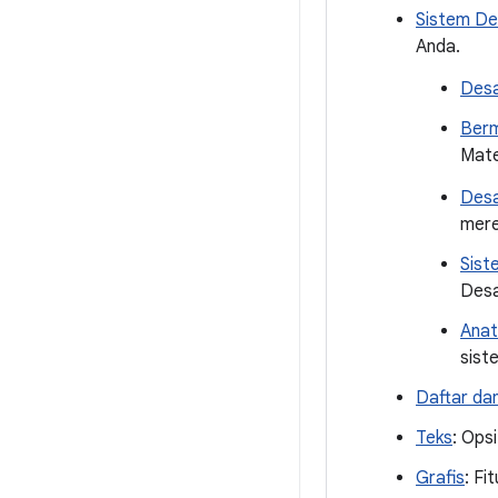
Sistem De
Anda.
Desa
Berm
Mate
Desa
mere
Sist
Desa
Anat
sist
Daftar da
Teks
: Ops
Grafis
: F