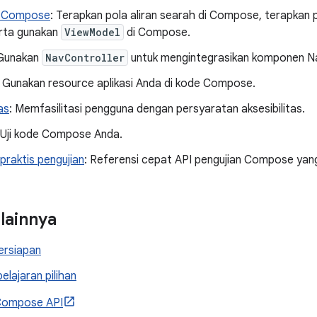
r Compose
: Terapkan pola aliran searah di Compose, terapkan
erta gunakan
ViewModel
di Compose.
 Gunakan
NavController
untuk mengintegrasikan komponen N
: Gunakan resource aplikasi Anda di kode Compose.
as
: Memfasilitasi pengguna dengan persyaratan aksesibilitas.
 Uji kode Compose Anda.
 praktis pengujian
: Referensi cepat API pengujian Compose yan
 lainnya
ersiapan
elajaran pilihan
Compose API