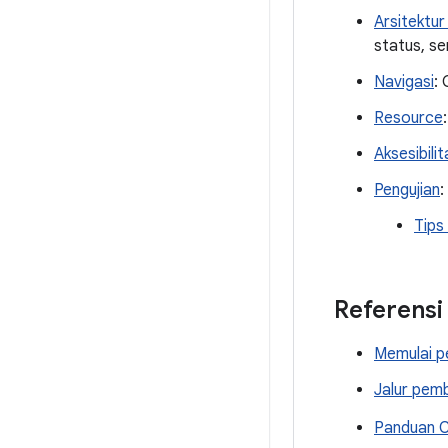
Arsitektu
status, s
Navigasi
:
Resource
Aksesibilit
Pengujian
:
Tips
Referensi
Memulai p
Jalur pemb
Panduan 