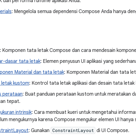
 dan performa runtime aplikasi Anda.
erials
: Mengelola semua dependensi Compose Anda hanya den
: Komponen tata letak Compose dan cara mendesain komponen
r-dasar tata letak
: Elemen penyusun UI aplikasi yang sederhan
onen Material dan tata letak
: Komponen Material dan tata le
 letak kustom
: Kontrol tata letak aplikasi dan desain tata leta
s perataan
: Buat panduan perataan kustom untuk meratakan d
an tepat.
ukuran intrinsik
: Cara membuat kueri untuk mengetahui informa
lum mengukurnya karena Compose mengukur elemen UI hanya sa
traintLayout
: Gunakan
ConstraintLayout
di UI Compose.