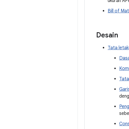
ukuran APK
Bill of Mat
Desain
Tata letak
Dasa
Komp
Tata
Gari
deng
Peng
sebe
Cons