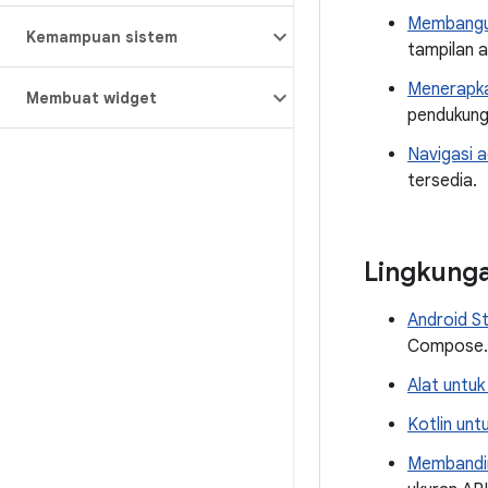
Membangun
Kemampuan sistem
tampilan a
Menerapka
Membuat widget
pendukung 
Navigasi a
tersedia.
Lingkung
Android S
Compose.
Alat untu
Kotlin un
Membandin