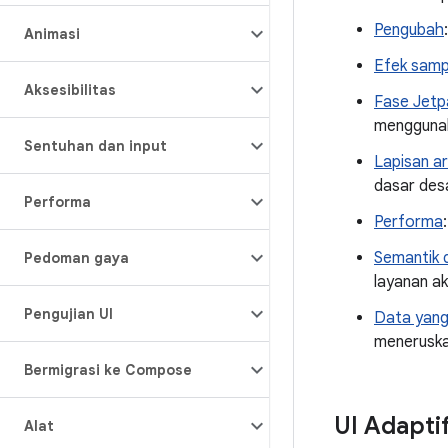
Pengubah
Animasi
Efek samp
Aksesibilitas
Fase Jet
menggunaka
Sentuhan dan input
Lapisan ar
dasar des
Performa
Performa
Semantik 
Pedoman gaya
layanan ak
Pengujian UI
Data yang
meneruska
Bermigrasi ke Compose
UI Adapti
Alat