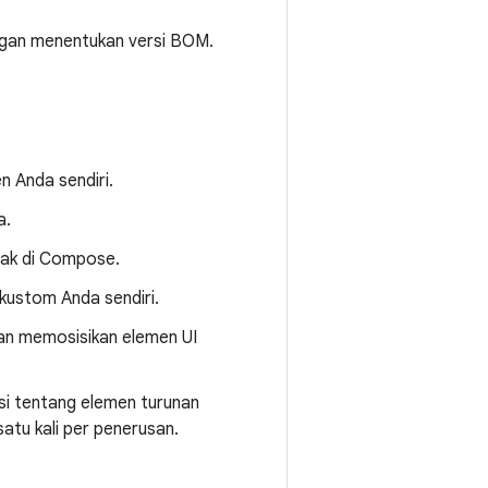
gan menentukan versi BOM.
 Anda sendiri.
a.
tak di Compose.
k kustom Anda sendiri.
an memosisikan elemen UI
si tentang elemen turunan
tu kali per penerusan.