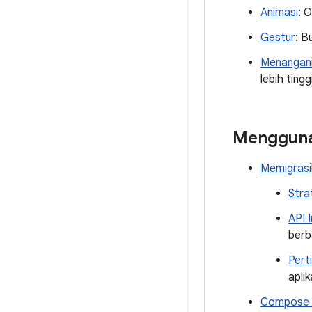
Animasi
: 
Gestur
: B
Menangani
lebih tin
Menggun
Memigrasik
Stra
API 
berb
Pert
apli
Compose d