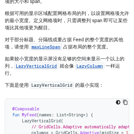
项的大小和 span。
根据可用的显示区域配置网格布局的列，以设置网格项允许
的最小宽度。定义网格项时，只需调整列 span 即可让某些
项比其他项更为醒目。
对于部分标题、分隔线或要占据 Feed 的整个宽度的其他
项，请使用
maxLineSpan
占据布局的整个宽度。
如果较小宽度的显示屏没有足够的空间来显示一个以上的
列，
LazyVerticalGrid
就会像
LazyColumn
一样运
行。
下面是使用
LazyVerticalGrid
的最小实现：
@Composable
fun
MyFeed
(
names
:
List<String>
)
{
LazyVerticalGrid
(
// GridCells.Adaptive automatically adapts
columns
=
GridCells
.
Adaptive
(
minSize
=
180