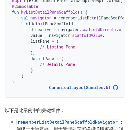
@OptIn
(
ExperimentalMaterial3AdaptiveApi
::
class
)
@Composable
fun
MyListDetailPaneScaffold
()
{
val
navigator
=
rememberListDetailPaneScaffold
ListDetailPaneScaffold
(
directive
=
navigator
.
scaffoldDirective
,
value
=
navigator
.
scaffoldValue
,
listPane
=
{
// Listing Pane
},
detailPane
=
{
// Details Pane
}
)
}
CanonicalLayoutSamples
.
kt
以下是此示例中的关键组件：
rememberListDetailPaneScaffoldNavigator
：
创建一个导航器，用于管理列表窗格和详情窗格之间