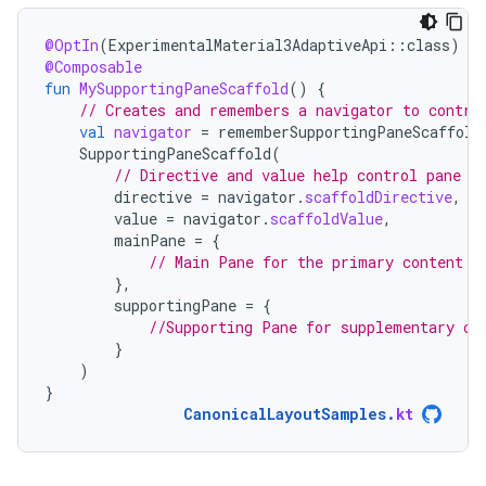
@OptIn
(
ExperimentalMaterial3AdaptiveApi
::
class
)
@Composable
fun
MySupportingPaneScaffold
()
{
// Creates and remembers a navigator to contro
val
navigator
=
rememberSupportingPaneScaffold
SupportingPaneScaffold
(
// Directive and value help control pane v
directive
=
navigator
.
scaffoldDirective
,
value
=
navigator
.
scaffoldValue
,
mainPane
=
{
// Main Pane for the primary content
},
supportingPane
=
{
//Supporting Pane for supplementary co
}
)
}
CanonicalLayoutSamples
.
kt