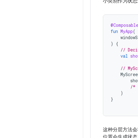
小类别作为状态
@Composabl
fun
MyApp
(
windowS
)
{
// Deci
val
sho
// MySc
MyScree
sho
/* 
)
}
这种分层方法会
位置会生成状态