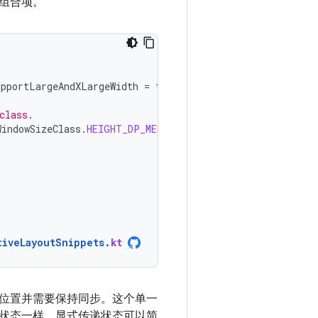
组合项。
upportLargeAndXLargeWidth
=
true
).
windowSizeClass
class.
WindowSizeClass
.
HEIGHT_DP_MEDIUM_LOWER_BOUND
)
tiveLayoutSnippets
.
kt
位置并需要保持同步。这个单一
状态一样。显式传递状态可以简