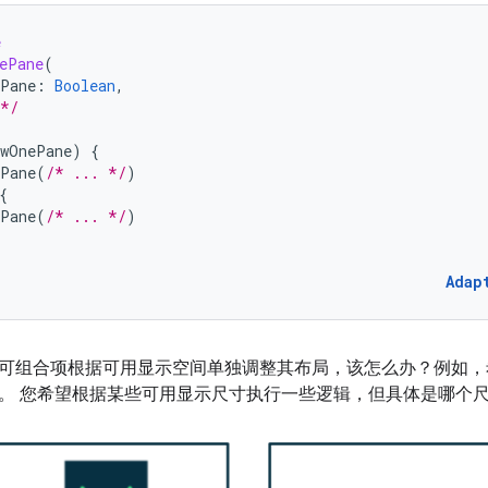
e
ePane
(
ePane
:
Boolean
,
 */
owOnePane
)
{
Pane
(
/* ... */
)
{
Pane
(
/* ... */
)
Adap
可组合项根据可用显示空间单独调整其布局，该怎么办？例如，
。 您希望根据某些可用显示尺寸执行一些逻辑，但具体是哪个