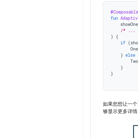
@Composabl
fun
Adaptiv
showOn
/* ...
)
{
if
(
sh
One
}
else
Two
}
}
如果您想让一个
够显示更多详情