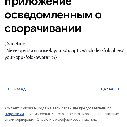
приложение
осведомленным о
сворачивании
{% include
"/develop/ui/compose/layouts/adaptive/includes/foldables/
your-app-fold-aware" %}
Назад
Далее
arrow_back
arrow_forward
Контент и образцы кода на этой странице предоставлены по
лицензиям
. Java и OpenJDK – это зарегистрированные товарные
знаки корпорации Oracle и ее аффилированных лиц.