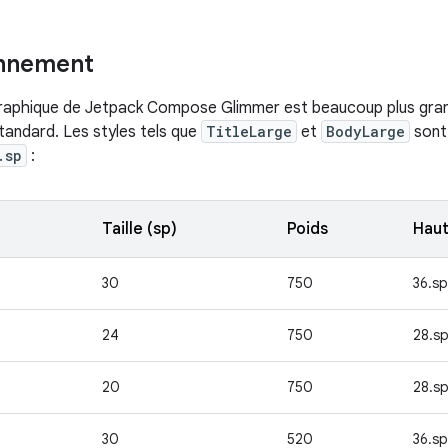
nnement
raphique de Jetpack Compose Glimmer est beaucoup plus grand
tandard. Les styles tels que
TitleLarge
et
BodyLarge
sont
.sp
:
Taille (sp)
Poids
Haut
30
750
36.sp
24
750
28.s
20
750
28.s
30
520
36.sp