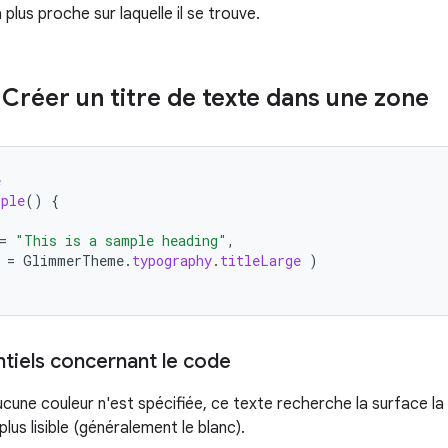
 plus proche sur laquelle il se trouve.
 Créer un titre de texte dans une zone
e
mple
()
{
(
=
"This is a sample heading"
,
=
GlimmerTheme
.
typography
.
titleLarge
)
ntiels concernant le code
ne couleur n'est spécifiée, ce texte recherche la surface la 
plus lisible (généralement le blanc).