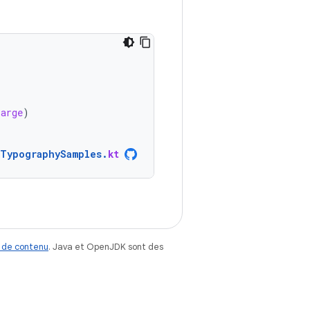
Large
)
xTypographySamples
.
kt
 de contenu
. Java et OpenJDK sont des