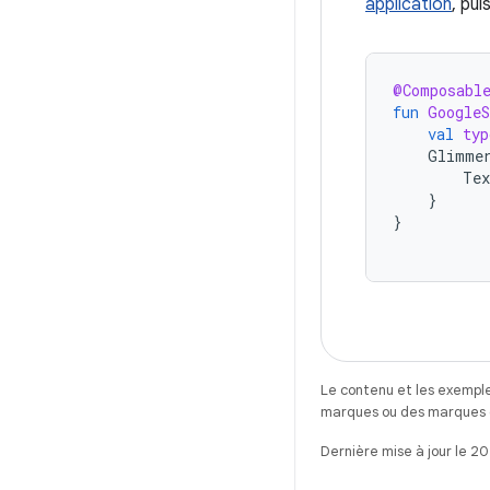
application
, pui
@Composabl
fun
GoogleS
val
typ
Glimme
Tex
}
}
Le contenu et les exemple
marques ou des marques dé
Dernière mise à jour le 2