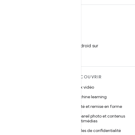
WeChat
Suivez
Développeurs Android sur
WeChat
EN SAVOIR PLUS SUR
DÉCOUVRIR
ANDROID
Jeux vidéo
Android
Machine learning
Android pour les entreprises
Santé et remise en forme
Sécurité
Appareil photo et contenus
multimédias
Projet Android Open Source
Règles de confidentialité
Actualités