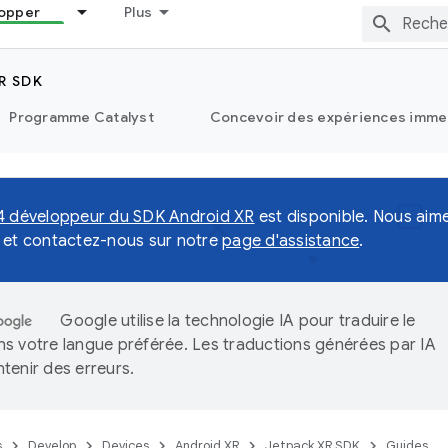
opper
Plus
R SDK
Programme Catalyst
Concevoir des expériences immer
4 développeur du SDK Android XR
est disponible. Nous aimer
 et contactez-nous sur notre
page d'assistance
.
Google utilise la technologie IA pour traduire le
s votre langue préférée. Les traductions générées par IA
tenir des erreurs.
s
Develop
Devices
Android XR
Jetpack XR SDK
Guides