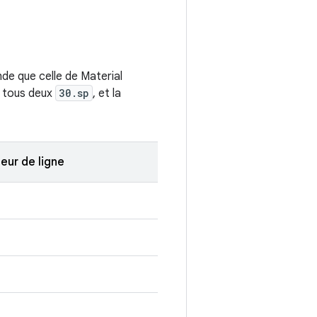
e que celle de Material
 tous deux
30.sp
, et la
eur de ligne
p
p