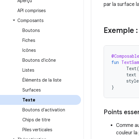
Aperçu
par la surface la
API comprises
Composants
Exemple :
Boutons
Fiches
Icônes
@Composabl
Boutons d'icône
fun
TextSa
Text
Listes
text
Éléments de la liste
style
}
Surfaces
Texte
Boutons d'activation
Points esse
Chips de titre
Comme aucu
Piles verticales
couleur la 