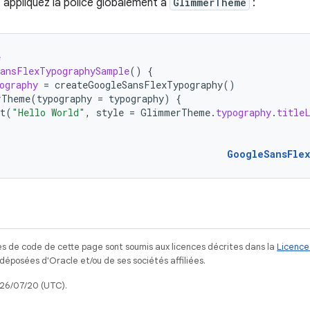
s appliquez la police globalement à
GlimmerTheme
:
e
ansFlexTypographySample
()
{
ography
=
createGoogleSansFlexTypography
()
rTheme
(
typography
=
typography
)
{
t
(
"Hello World"
,
style
=
GlimmerTheme
.
typography
.
title
GoogleSansFle
s de code de cette page sont soumis aux licences décrites dans la
Licence
posées d'Oracle et/ou de ses sociétés affiliées.
026/07/20 (UTC).