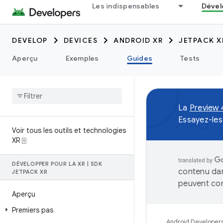
Les indispensables
Dével
DEVELOP
DEVICES
ANDROID XR
JETPACK X
Aperçu
Exemples
Guides
Tests
La
Preview 
Essayez-les
Voir tous les outils et technologies
XR ⍐
DÉVELOPPER POUR LA XR
|
SDK
contenu dan
JETPACK XR
peuvent con
Aperçu
Premiers pas
Android Developer