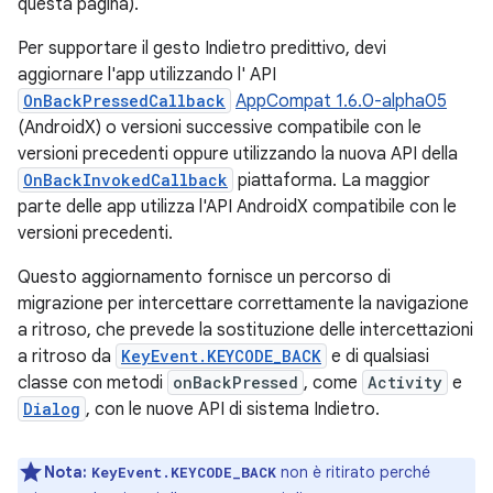
questa pagina).
Per supportare il gesto Indietro predittivo, devi
aggiornare l'app utilizzando l' API
OnBackPressedCallback
AppCompat 1.6.0-alpha05
(AndroidX) o versioni successive compatibile con le
versioni precedenti oppure utilizzando la nuova API della
OnBackInvokedCallback
piattaforma. La maggior
parte delle app utilizza l'API AndroidX compatibile con le
versioni precedenti.
Questo aggiornamento fornisce un percorso di
migrazione per intercettare correttamente la navigazione
a ritroso, che prevede la sostituzione delle intercettazioni
a ritroso da
KeyEvent.KEYCODE_BACK
e di qualsiasi
classe con metodi
onBackPressed
, come
Activity
e
Dialog
, con le nuove API di sistema Indietro.
Nota:
non è ritirato perché
KeyEvent.KEYCODE_BACK