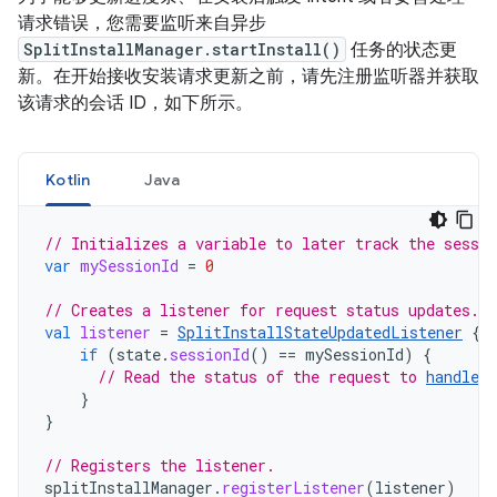
请求错误，您需要监听来自异步
SplitInstallManager.startInstall()
任务的状态更
新。在开始接收安装请求更新之前，请先注册监听器并获取
该请求的会话 ID，如下所示。
Kotlin
Java
// Initializes a variable to later track the sessio
var
mySessionId
=
0
// Creates a listener for request status updates.
val
listener
=
SplitInstallStateUpdatedListener
{
if
(
state
.
sessionId
()
==
mySessionId
)
{
// Read the status of the request to 
handle t
}
}
// Registers the listener.
splitInstallManager
.
registerListener
(
listener
)