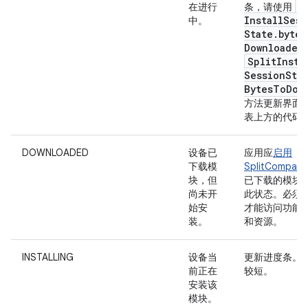
S
在进行
条，请使用
Install
Sess
中。
State
.
bytes
Downloaded
Split
Insta
Session
Sta
Bytes
To
Dow
方法更新界面
表上方的代码
DOWNLOADED
设备已
应用应
启用
下载模
SplitCompat
块，但
已下载的模块
尚未开
此状态。必须
始安
才能访问功能
装。
和资源。
INSTALLING
设备当
更新进度条。
前正在
较短。
安装该
模块。