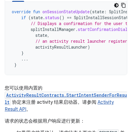
override
fun
onSessionStateUpdate
(
state
:
SplitInst
if
(
state
.
status
()
==
SplitInstallSessionStatu
// Displays a confirmation for the user to
splitInstallManager
.
startConfirmationDialo
state
,
// an activity result launcher registere
activityResultLauncher
)
}
...
}
您可以使用内置的
ActivityResultContracts.StartIntentSenderForResu
lt
协定来注册 activity 结果启动器。请参阅
Activity
Result API
。
请求的状态会根据用户响应进行更新：