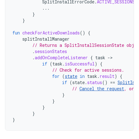
SplitInstallErrorCode
.
ACTIVE_SESSIONS_
...
}
}
fun
checkForActiveDownloads
()
{
splitInstallManager
// Returns a SplitInstallSessionState obje
.
sessionStates
.
addOnCompleteListener
{
task
-
if
(
task
.
isSuccessful
)
{
// Check for active sessions.
for
(
state
in
task
.
result
)
{
if
(
state
.
status
()
==
SplitIns
// 
Cancel the request
, or r
}
}
}
}
}