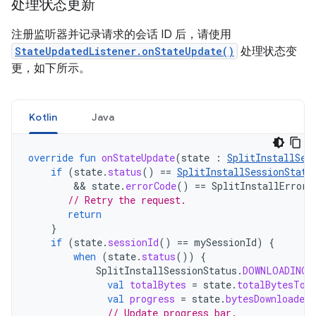
处理状态更新
注册监听器并记录请求的会话 ID 后，请使用
StateUpdatedListener.onStateUpdate()
处理状态变
更，如下所示。
Kotlin
Java
override
fun
onStateUpdate
(
state
:
SplitInstallSes
if
(
state
.
status
()
==
SplitInstallSessionStatu
        && 
state
.
errorCode
()
==
SplitInstallErrorC
// Retry the request.
return
}
if
(
state
.
sessionId
()
==
mySessionId
)
{
when
(
state
.
status
())
{
SplitInstallSessionStatus
.
DOWNLOADING
val
totalBytes
=
state
.
totalBytesToD
val
progress
=
state
.
bytesDownloaded
// Update progress bar.