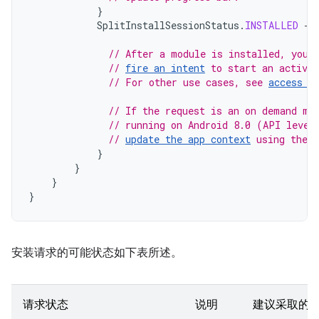
}
SplitInstallSessionStatus
.
INSTALLED
->
// After a module is installed, you 
// 
fire an intent
 to start an activi
// For other use cases, see 
access c
// If the request is an on demand mo
// running on Android 8.0 (API level
// 
update the app context
 using the 
}
}
}
}
安装请求的可能状态如下表所述。
请求状态
说明
建议采取的