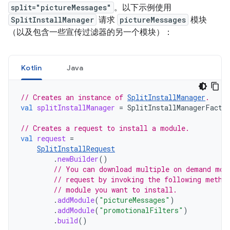
split="pictureMessages"
。以下示例使用
SplitInstallManager
请求
pictureMessages
模块
（以及包含一些宣传过滤器的另一个模块）：
Kotlin
Java
// Creates an instance of 
SplitInstallManager
.
val
splitInstallManager
=
SplitInstallManagerFacto
// Creates a request to install a module.
val
request
=
SplitInstallRequest
.
newBuilder
()
// You can download multiple on demand mod
// request by invoking the following metho
// module you want to install.
.
addModule
(
"pictureMessages"
)
.
addModule
(
"promotionalFilters"
)
.
build
()