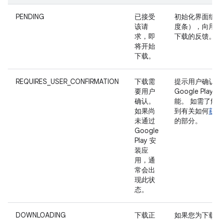
PENDING
已接受
初始化界面组
该请
度条），向用
求，即
下载的反馈。
将开始
下载。
REQUIRES_USER_CONFIRMATION
下载需
提示用户确认
要用户
Google Pla
确认。
能。 如需了解
如果尚
到有关如何
获
未通过
的部分。
Google
Play 安
装应
用，通
常会出
现此状
态。
DOWNLOADING
下载正
如果您为下载