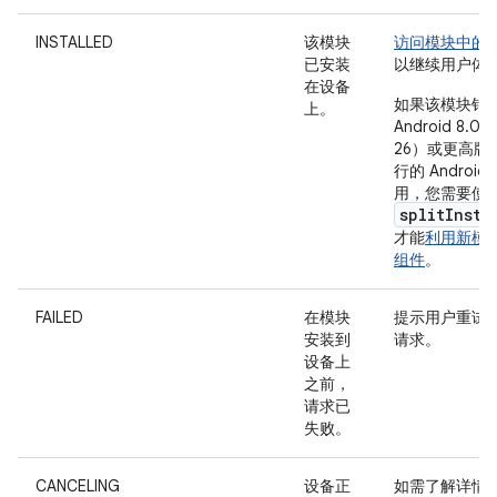
INSTALLED
该模块
访问模块中的
已安装
以继续用户体
在设备
如果该模块针
上。
Android 8.0
26）或更高版
行的 Androi
用，您需要使
splitInsta
才能
利用新模
组件
。
FAILED
在模块
提示用户重试
安装到
请求。
设备上
之前，
请求已
失败。
CANCELING
设备正
如需了解详情