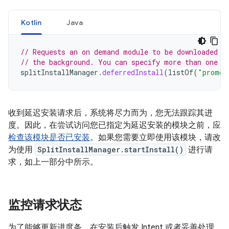
Kotlin
Java
// Requests an on demand module to be downloaded w
// the background. You can specify more than one m
splitInstallManager
.
deferredInstall
(
listOf
(
"promot
收到延迟安装请求后，系统将尽力而为，您无法跟踪其进
度。因此，在尝试访问您已指定为延迟安装的模块之前，应
检查该模块是否已安装
。如果您需要立即使用该模块，请改
为使用
SplitInstallManager.startInstall()
进行请
求，如上一部分中所示。
监控请求状态
为了能够更新进度条、在安装后触发 Intent 或者妥善处理