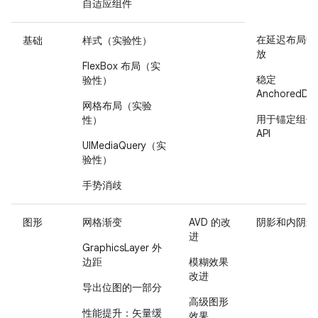
自适应组件
在延迟布局中
基础
样式（实验性）
放
FlexBox 布局（实
稳定
验性）
AnchoredDra
网格布局（实验
用于锚定组件
性）
API
UIMediaQuery（实
验性）
手势消歧
图形
网格渐变
AVD 的改
阴影和内阴影
进
GraphicsLayer 外
边距
模糊效果
改进
导出位图的一部分
高级图形
性能提升：矢量缓
效果