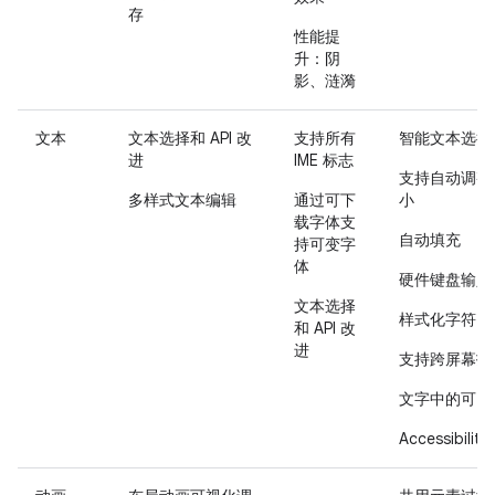
存
性能提
升：阴
影、涟漪
文本
文本选择和 API 改
支持所有
智能文本选择
进
IME 标志
支持自动调整
多样式文本编辑
通过可下
小
载字体支
自动填充
持可变字
体
硬件键盘输入
文本选择
样式化字符串
和 API 改
进
支持跨屏幕拖
文字中的可点
Accessibilit