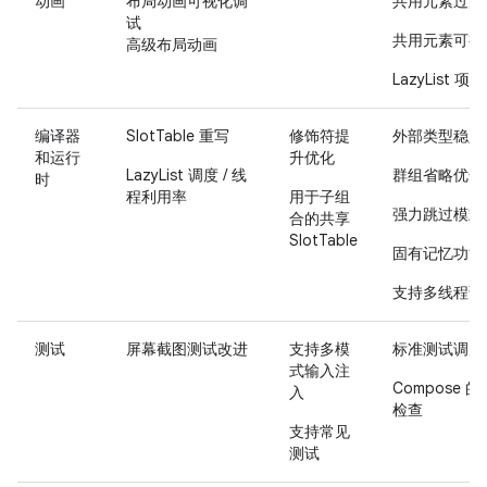
动画
布局动画可视化调
共用元素过渡
试
共用元素可视
高级布局动画
LazyList 项
编译器
SlotTable 重写
修饰符提
外部类型稳定
和运行
升优化
LazyList 调度 / 线
群组省略优化
时
程利用率
用于子组
强力跳过模式
合的共享
SlotTable
固有记忆功能
支持多线程调
测试
屏幕截图测试改进
支持多模
标准测试调度
式输入注
Compose 
入
检查
支持常见
测试