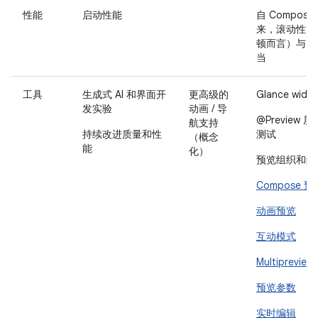
性能
启动性能
自 Compose 1
来，滚动性能
顿而言）与 Vi
当
工具
生成式 AI 和界面开
更高级的
Glance wid
发实验
动画 / 导
@Preview 
航支持
持续改进质量和性
测试
（概念
能
化）
预览组织和缩
Compose 预
动画预览
互动模式
Multiprevie
预览参数
实时编辑