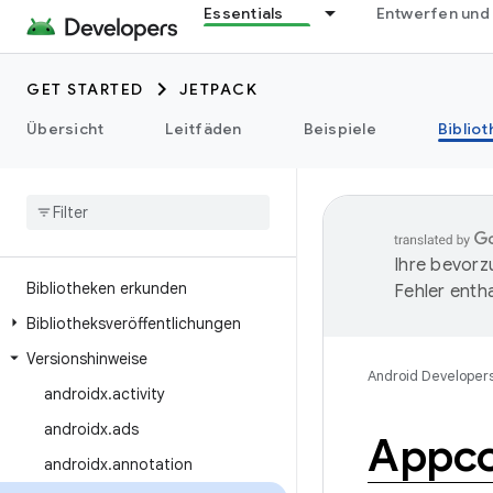
Essentials
Entwerfen und
GET STARTED
JETPACK
Übersicht
Leitfäden
Beispiele
Biblio
Ihre bevorz
Bibliotheken erkunden
Fehler entha
Bibliotheksveröffentlichungen
Versionshinweise
Android Developer
androidx
.
activity
androidx
.
ads
Appc
androidx
.
annotation