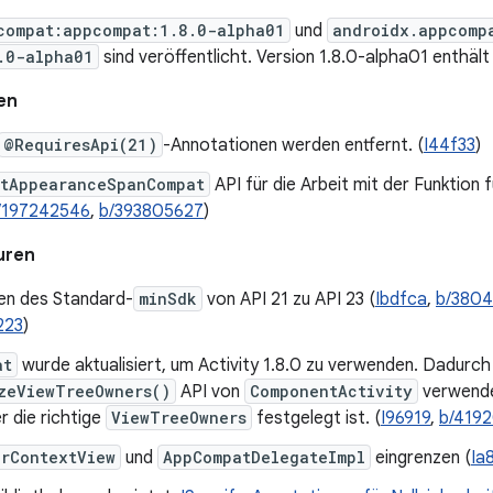
compat:appcompat:1.8.0-alpha01
und
androidx.appcomp
.0-alpha01
sind veröffentlicht. Version 1.8.0-alpha01 enthäl
en
@RequiresApi(21)
-Annotationen werden entfernt. (
I44f33
)
tAppearanceSpanCompat
API für die Arbeit mit der Funktion 
/197242546
,
b/393805627
)
uren
en des Standard-
minSdk
von API 21 zu API 23 (
Ibdfca
,
b/3804
223
)
at
wurde aktualisiert, um Activity 1.8.0 zu verwenden. Dadurch
zeViewTreeOwners()
API von
ComponentActivity
verwende
 die richtige
ViewTreeOwners
festgelegt ist. (
I96919
,
b/419
arContextView
und
AppCompatDelegateImpl
eingrenzen (
Ia