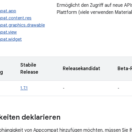
Ermöglicht den Zugriff auf neue API
mpat.app
Plattform (viele verwenden Material
pat.content.res
pat.graphics.drawable
pat.view
pat.widget
Stabile
Releasekandidat
Beta-
ng
Release
1.7.1
-
-
eiten deklarieren
Abhängigkeit von Appcompat hinzufügen möchten, müssen Sie I