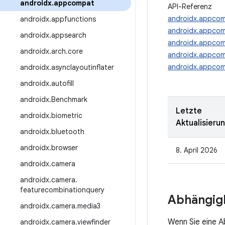
androidx
.
appcompat
API-Referenz
androidx.appco
androidx
.
appfunctions
androidx.appcom
androidx
.
appsearch
androidx.appcom
androidx
.
arch
.
core
androidx.appcom
androidx.appcom
androidx
.
asynclayoutinflater
androidx
.
autofill
androidx
.
Benchmark
Letzte
androidx
.
biometric
Aktualisieru
androidx
.
bluetooth
androidx
.
browser
8. April 2026
androidx
.
camera
androidx
.
camera
.
featurecombinationquery
Abhängigk
androidx
.
camera
.
media3
Wenn Sie eine 
androidx
.
camera
.
viewfinder