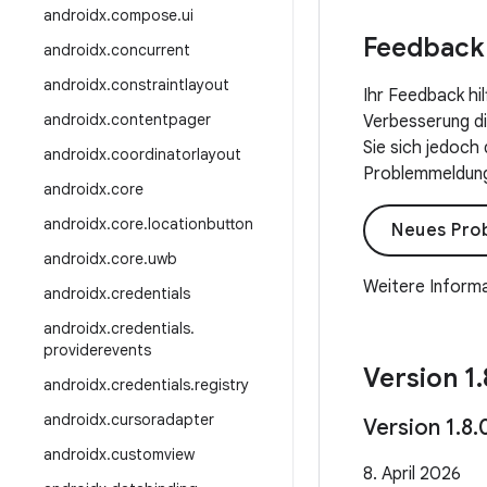
androidx
.
compose
.
ui
Feedback
androidx
.
concurrent
androidx
.
constraintlayout
Ihr Feedback hi
androidx
.
contentpager
Verbesserung die
Sie sich jedoch
androidx
.
coordinatorlayout
Problemmeldung 
androidx
.
core
androidx
.
core
.
locationbutton
Neues Pro
androidx
.
core
.
uwb
Weitere Informa
androidx
.
credentials
androidx
.
credentials
.
providerevents
Version 1
.
androidx
.
credentials
.
registry
androidx
.
cursoradapter
Version 1
.
8
.
androidx
.
customview
8. April 2026