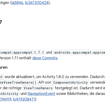
tigen (
Ia5846
,
b/267200424
).
7
compat:appcompat:1.7.1
und
androidx.appcompat:appco
Version 1.7.1 enthält
diese Commits
.
uren
at
wurde aktualisiert, um Activity 1.8.0 zu verwenden. Dadurch
zeViewTreeOwners()
API von
ComponentActivity
verwende
 die richtige
ViewTreeOwners
festgelegt ist. Dadurch wird e
atActivity
und
NavigationEvent
sowie Bibliotheken, die dara
(
I96919
,
b/419208471
)