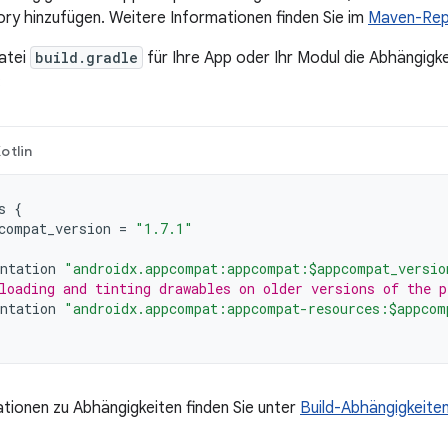
y hinzufügen. Weitere Informationen finden Sie im
Maven-Rep
atei
build.gradle
für Ihre App oder Ihr Modul die Abhängigke
:
otlin
s
{
compat_version
=
"1.7.1"
ntation
"androidx.appcompat:appcompat:$appcompat_versio
loading and tinting drawables on older versions of the p
ntation
"androidx.appcompat:appcompat-resources:$appcom
tionen zu Abhängigkeiten finden Sie unter
Build-Abhängigkeite