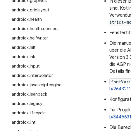
androidx
.
graphics
In dieser 
sind. Kotl
androidx
.
gridlayout
Verwendun
androidx
.
health
strict-m
androidx
.
health
.
connect
Fensterti
androidx
.
heifwriter
Die manuel
androidx
.
hilt
über die A
androidx
.
ink
Version 3.
die AGP ni
androidx
.
input
Details fi
androidx
.
interpolator
fontVari
androidx
.
javascriptengine
b/264321
androidx
.
leanback
Konfigura
androidx
.
legacy
Für Projek
androidx
.
lifecycle
b/344563
androidx
.
lint
Die Berech