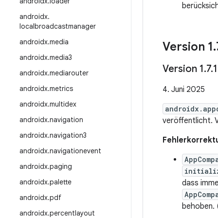
androidx
.
loader
berücksich
androidx
.
localbroadcastmanager
androidx
.
media
Version 1
.
androidx
.
media3
Version 1
.
7
.
1
androidx
.
mediarouter
androidx
.
metrics
4. Juni 2025
androidx
.
multidex
androidx.app
androidx
.
navigation
veröffentlicht. 
androidx
.
navigation3
Fehlerkorrekt
androidx
.
navigationevent
AppComp
androidx
.
paging
initiali
androidx
.
palette
dass immer
AppComp
androidx
.
pdf
behoben. 
androidx
.
percentlayout