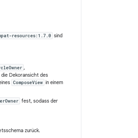
mpat-resources:1.7.0
sind
ycleOwner
,
 die Dekoransicht des
eines
ComposeView
in einem
erOwner
fest, sodass der
ietsschema zurück.