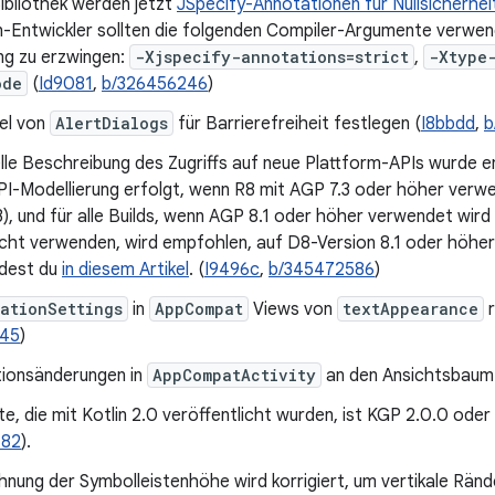
Bibliothek werden jetzt
JSpecify-Annotationen für Nullsicherhei
in-Entwickler sollten die folgenden Compiler-Argumente verwen
g zu erzwingen:
-Xjspecify-annotations=strict
,
-Xtype
ode
(
Id9081
,
b/326456246
)
tel von
AlertDialogs
für Barrierefreiheit festlegen (
I8bbdd
,
b
le Beschreibung des Zugriffs auf neue Plattform-APIs wurde e
PI-Modellierung erfolgt, wenn R8 mit AGP 7.3 oder höher verwe
3), und für alle Builds, wenn AGP 8.1 oder höher verwendet wird (
cht verwenden, wird empfohlen, auf D8-Version 8.1 oder höher 
ndest du
in diesem Artikel
. (
I9496c
,
b/345472586
)
ationSettings
in
AppCompat
Views von
textAppearance
r
145
)
tionsänderungen in
AppCompatActivity
an den Ansichtsbaum
te, die mit Kotlin 2.0 veröffentlicht wurden, ist KGP 2.0.0 oder
182
).
nung der Symbolleistenhöhe wird korrigiert, um vertikale Rände