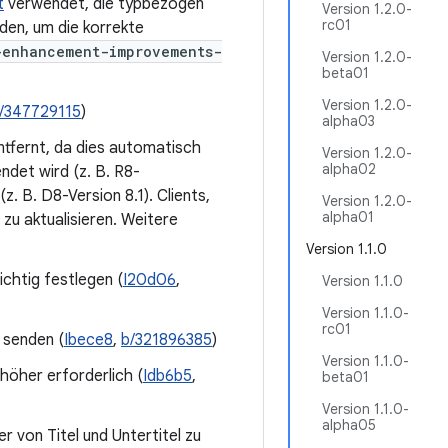
t
verwendet, die typbezogen
Version 1.2.0-
rc01
den, um die korrekte
-enhancement-improvements-
Version 1.2.0-
beta01
Version 1.2.0-
/347729115
)
alpha03
ntfernt, da dies automatisch
Version 1.2.0-
alpha02
ndet wird (z. B. R8-
z. B. D8-Version 8.1). Clients,
Version 1.2.0-
alpha01
zu aktualisieren. Weitere
Version 1.1.0
ichtig festlegen (
I20d06
,
Version 1.1.0
Version 1.1.0-
rc01
 senden (
Ibece8
,
b/321896385
)
Version 1.1.0-
 höher erforderlich (
Idb6b5
,
beta01
Version 1.1.0-
alpha05
r von Titel und Untertitel zu