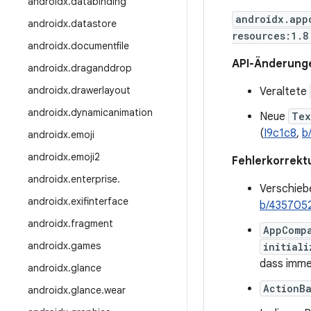
androidx
.
databinding
androidx.app
androidx
.
datastore
resources:1.8
androidx
.
documentfile
API-Änderung
androidx
.
draganddrop
androidx
.
drawerlayout
Veraltete
androidx
.
dynamicanimation
Neue
Tex
(
I9c1c8
,
b
androidx
.
emoji
androidx
.
emoji2
Fehlerkorrekt
androidx
.
enterprise
.
Verschieb
androidx
.
exifinterface
b/435705
androidx
.
fragment
AppComp
androidx
.
games
initiali
dass immer
androidx
.
glance
ActionB
androidx
.
glance
.
wear