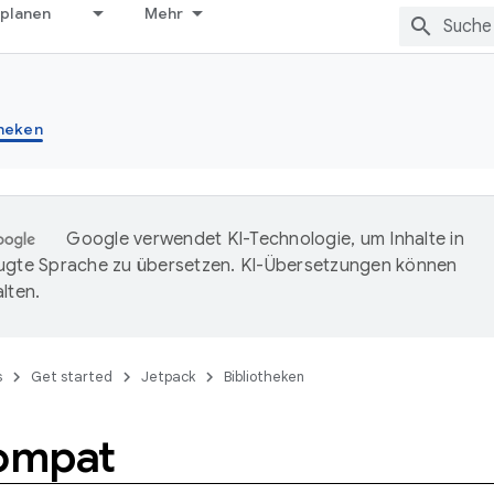
 planen
Mehr
theken
Google verwendet KI-Technologie, um Inhalte in
ugte Sprache zu übersetzen. KI-Übersetzungen können
lten.
s
Get started
Jetpack
Bibliotheken
ompat