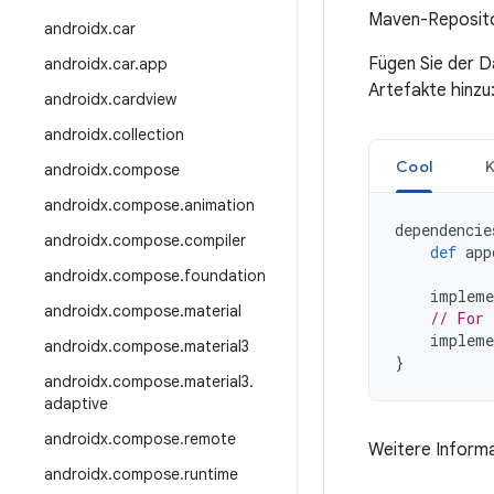
Maven-Repositor
androidx
.
car
Fügen Sie der D
androidx
.
car
.
app
Artefakte hinzu
androidx
.
cardview
androidx
.
collection
Cool
K
androidx
.
compose
androidx
.
compose
.
animation
dependencie
androidx
.
compose
.
compiler
def
app
androidx
.
compose
.
foundation
impleme
androidx
.
compose
.
material
// For 
impleme
androidx
.
compose
.
material3
}
androidx
.
compose
.
material3
.
adaptive
androidx
.
compose
.
remote
Weitere Informa
androidx
.
compose
.
runtime