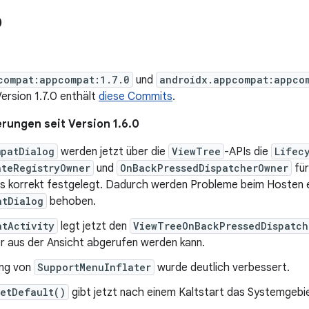
0
compat:appcompat:1.7.0
und
androidx.appcompat:appco
Version 1.7.0 enthält
diese Commits
.
rungen seit Version 1.6.0
patDialog
werden jetzt über die
ViewTree
-APIs die
Lifec
ateRegistryOwner
und
OnBackPressedDispatcherOwner
für
ds korrekt festgelegt. Dadurch werden Probleme beim Hosten 
atDialog
behoben.
atActivity
legt jetzt den
ViewTreeOnBackPressedDispatch
r aus der Ansicht abgerufen werden kann.
ung von
SupportMenuInflater
wurde deutlich verbessert.
getDefault()
gibt jetzt nach einem Kaltstart das Systemgeb