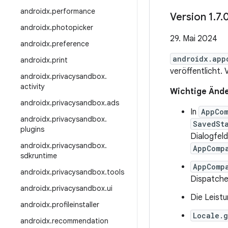
androidx
.
performance
Version 1
.
7
.
androidx
.
photopicker
29. Mai 2024
androidx
.
preference
androidx.app
androidx
.
print
veröffentlicht. 
androidx
.
privacysandbox
.
activity
Wichtige Ände
androidx
.
privacysandbox
.
ads
In
AppCom
androidx
.
privacysandbox
.
SavedSt
plugins
Dialogfel
androidx
.
privacysandbox
.
AppComp
sdkruntime
AppComp
androidx
.
privacysandbox
.
tools
Dispatche
androidx
.
privacysandbox
.
ui
Die Leist
androidx
.
profileinstaller
Locale.
androidx
.
recommendation