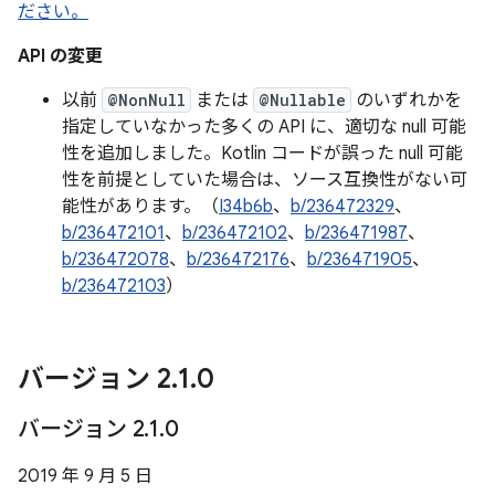
ださい。
API の変更
以前
@NonNull
または
@Nullable
のいずれかを
指定していなかった多くの API に、適切な null 可能
性を追加しました。Kotlin コードが誤った null 可能
性を前提としていた場合は、ソース互換性がない可
能性があります。（
I34b6b
、
b/236472329
、
b/236472101
、
b/236472102
、
b/236471987
、
b/236472078
、
b/236472176
、
b/236471905
、
b/236472103
）
バージョン 2
.
1
.
0
バージョン 2
.
1
.
0
2019 年 9 月 5 日