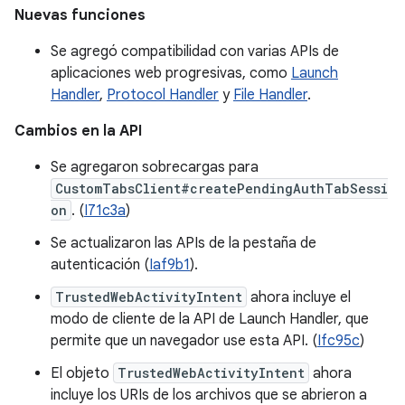
Nuevas funciones
Se agregó compatibilidad con varias APIs de
aplicaciones web progresivas, como
Launch
Handler
,
Protocol Handler
y
File Handler
.
Cambios en la API
Se agregaron sobrecargas para
CustomTabsClient#createPendingAuthTabSessi
on
. (
I71c3a
)
Se actualizaron las APIs de la pestaña de
autenticación (
Iaf9b1
).
TrustedWebActivityIntent
ahora incluye el
modo de cliente de la API de Launch Handler, que
permite que un navegador use esta API. (
Ifc95c
)
El objeto
TrustedWebActivityIntent
ahora
incluye los URIs de los archivos que se abrieron a