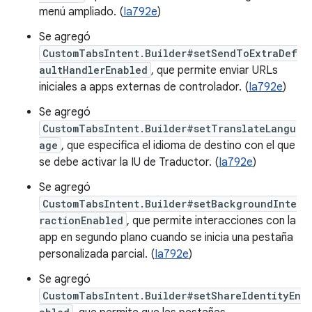
menú ampliado. (
Ia792e
)
Se agregó
CustomTabsIntent.Builder#setSendToExtraDef
aultHandlerEnabled
, que permite enviar URLs
iniciales a apps externas de controlador. (
Ia792e
)
Se agregó
CustomTabsIntent.Builder#setTranslateLangu
age
, que especifica el idioma de destino con el que
se debe activar la IU de Traductor. (
Ia792e
)
Se agregó
CustomTabsIntent.Builder#setBackgroundInte
ractionEnabled
, que permite interacciones con la
app en segundo plano cuando se inicia una pestaña
personalizada parcial. (
Ia792e
)
Se agregó
CustomTabsIntent.Builder#setShareIdentityEn