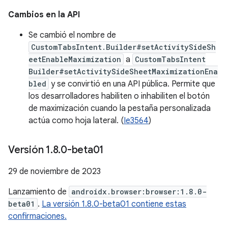
Cambios en la API
Se cambió el nombre de
CustomTabsIntent.Builder#setActivitySideSh
eetEnableMaximization
a
CustomTabsIntent
Builder#setActivitySideSheetMaximizationEna
bled
y se convirtió en una API pública. Permite que
los desarrolladores habiliten o inhabiliten el botón
de maximización cuando la pestaña personalizada
actúa como hoja lateral. (
Ie3564
)
Versión 1
.
8
.
0-beta01
29 de noviembre de 2023
Lanzamiento de
androidx.browser:browser:1.8.0-
beta01
.
La versión 1.8.0-beta01 contiene estas
confirmaciones.