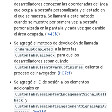
desarrolladores conozcan las coordenadas del área
que ocupa la pestaña personalizada y el estado en
el que se muestra. Se llamará a este método
cuando se muestre por primera vez la pestaña
personalizada en la pantalla y cada vez que cambie
el área ocupada. (
I443f6
)
Se agregó el método de devolución de llamada
onWarmupCompleted
a la interfaz
CustomTabsCallback
para que los
desarrolladores sepan cuándo
CustomTabsClient#warmupfinishes
calienta el
proceso del navegador. (
I107cf
)
Se agregó el ID de sesión a los elementos
adicionales en
CustomTabsSession#setEngagementSignalsCall
back
y
CustomTabsSession#isEngagementSignalsApiAv