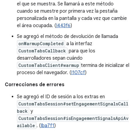
el que se muestra. Se llamará a este método
cuando se muestre por primera vez la pestaña
personalizada en la pantalla y cada vez que cambie
el área ocupada. (
I443f6
)
Se agregó el método de devolución de llamada
onWarmupCompleted
a la interfaz
CustomTabsCallback
para que los
desarrolladores sepan cuándo
CustomTabsClient#warmup
termina de inicializar el
proceso del navegador. (
I107cf
)
Correcciones de errores
​​Se agregó el ID de sesión a los extras en
CustomTabsSession#setEngagementSignalsCall
back
y
CustomTabsSession#isEngagementSignalsApiAv
ailable
. (
Iba7f1
)