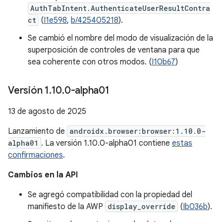
AuthTabIntent.AuthenticateUserResultContra
ct
(
I1e598
,
b/425405218
).
Se cambió el nombre del modo de visualización de la
superposición de controles de ventana para que
sea coherente con otros modos. (
I10b67
)
Versión 1
.
10
.
0-alpha01
13 de agosto de 2025
Lanzamiento de
androidx.browser:browser:1.10.0-
alpha01
. La versión 1.10.0-alpha01 contiene
estas
confirmaciones
.
Cambios en la API
Se agregó compatibilidad con la propiedad del
manifiesto de la AWP
display_override
(
Ib036b
).