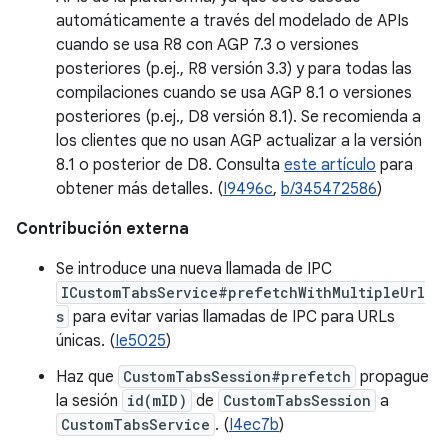
automáticamente a través del modelado de APIs
cuando se usa R8 con AGP 7.3 o versiones
posteriores (p.ej., R8 versión 3.3) y para todas las
compilaciones cuando se usa AGP 8.1 o versiones
posteriores (p.ej., D8 versión 8.1). Se recomienda a
los clientes que no usan AGP actualizar a la versión
8.1 o posterior de D8. Consulta
este artículo
para
obtener más detalles. (
I9496c
,
b/345472586
)
Contribución externa
Se introduce una nueva llamada de IPC
ICustomTabsService#prefetchWithMultipleUrl
s
para evitar varias llamadas de IPC para URLs
únicas. (
Ie5025
)
Haz que
CustomTabsSession#prefetch
propague
la sesión
id(mID)
de
CustomTabsSession
a
CustomTabsService
. (
I4ec7b
)