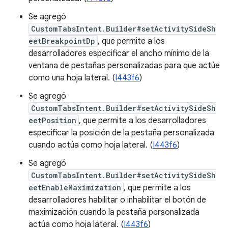
Se agregó
CustomTabsIntent.Builder#setActivitySideSh
eetBreakpointDp
, que permite a los
desarrolladores especificar el ancho mínimo de la
ventana de pestañas personalizadas para que actúe
como una hoja lateral. (
I443f6
)
Se agregó
CustomTabsIntent.Builder#setActivitySideSh
eetPosition
, que permite a los desarrolladores
especificar la posición de la pestaña personalizada
cuando actúa como hoja lateral. (
I443f6
)
Se agregó
CustomTabsIntent.Builder#setActivitySideSh
eetEnableMaximization
, que permite a los
desarrolladores habilitar o inhabilitar el botón de
maximización cuando la pestaña personalizada
actúa como hoja lateral. (
I443f6
)