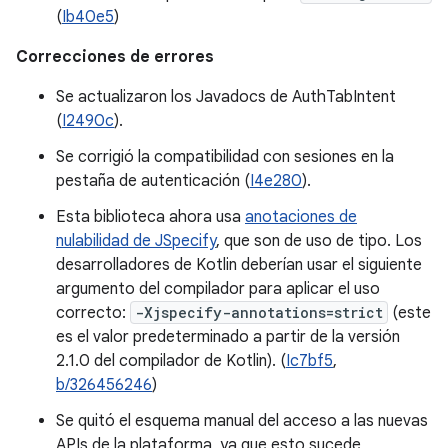
(
Ib40e5
)
Correcciones de errores
Se actualizaron los Javadocs de AuthTabIntent
(
I2490c
).
Se corrigió la compatibilidad con sesiones en la
pestaña de autenticación (
I4e280
).
Esta biblioteca ahora usa
anotaciones de
nulabilidad de JSpecify
, que son de uso de tipo. Los
desarrolladores de Kotlin deberían usar el siguiente
argumento del compilador para aplicar el uso
correcto:
-Xjspecify-annotations=strict
(este
es el valor predeterminado a partir de la versión
2.1.0 del compilador de Kotlin). (
Ic7bf5
,
b/326456246
)
Se quitó el esquema manual del acceso a las nuevas
APIs de la plataforma, ya que esto sucede