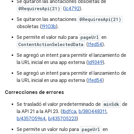
Se quitaron las anotaciones obsoletas de
@RequiresApi(21)
(
Ic4792
).
Se quitaron las anotaciones
@RequiresApi(21)
obsoletas (
I9103b
).
Se permite el valor nulo para
pageUrl
en
ContentActionSelectedData
(
Ifed54
).
Se agregó un intent para permitir el lanzamiento de
la URL inicial en una app externa (
Id9349
).
Se agregó un intent para permitir el lanzamiento de
la URL inicial en una app externa (
Ifed54
)
Correcciones de errores
Se trasladó el valor predeterminado de
minSdk
de
la API 21 a la API 23. (
Ibdfca
,
b/380448311
,
b/435705964
,
b/435705223
)
Se permite un valor nulo para
pageUrl
en