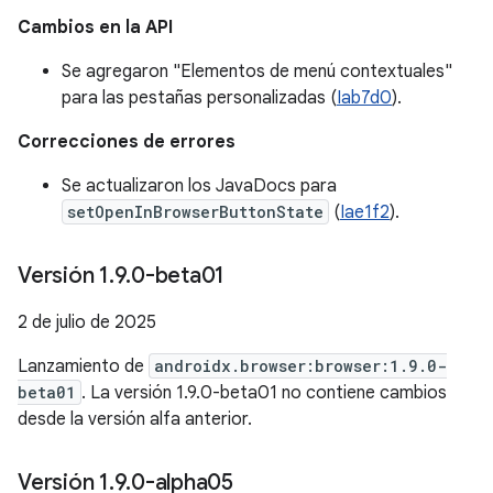
Cambios en la API
Se agregaron "Elementos de menú contextuales"
para las pestañas personalizadas (
Iab7d0
).
Correcciones de errores
Se actualizaron los JavaDocs para
setOpenInBrowserButtonState
(
Iae1f2
).
Versión 1
.
9
.
0-beta01
2 de julio de 2025
Lanzamiento de
androidx.browser:browser:1.9.0-
beta01
. La versión 1.9.0-beta01 no contiene cambios
desde la versión alfa anterior.
Versión 1
.
9
.
0-alpha05