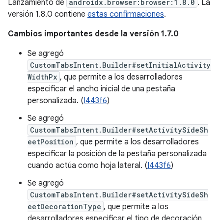
Lanzamiento de
androidx.browser:browser:1.8.0
. La
versión 1.8.0 contiene
estas confirmaciones
.
Cambios importantes desde la versión 1.7.0
Se agregó
CustomTabsIntent.Builder#setInitialActivity
WidthPx
, que permite a los desarrolladores
especificar el ancho inicial de una pestaña
personalizada. (
I443f6
)
Se agregó
CustomTabsIntent.Builder#setActivitySideSh
eetPosition
, que permite a los desarrolladores
especificar la posición de la pestaña personalizada
cuando actúa como hoja lateral. (
I443f6
)
Se agregó
CustomTabsIntent.Builder#setActivitySideSh
eetDecorationType
, que permite a los
desarrolladores especificar el tipo de decoración