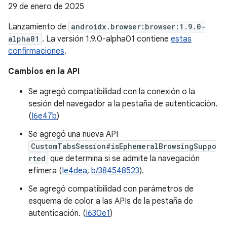
29 de enero de 2025
Lanzamiento de
androidx.browser:browser:1.9.0-
alpha01
. La versión 1.9.0-alpha01 contiene
estas
confirmaciones
.
Cambios en la API
Se agregó compatibilidad con la conexión o la
sesión del navegador a la pestaña de autenticación.
(
I6e47b
)
Se agregó una nueva API
CustomTabsSession#isEphemeralBrowsingSuppo
rted
que determina si se admite la navegación
efímera (
Ie4dea
,
b/384548523
).
Se agregó compatibilidad con parámetros de
esquema de color a las APIs de la pestaña de
autenticación. (
I630e1
)