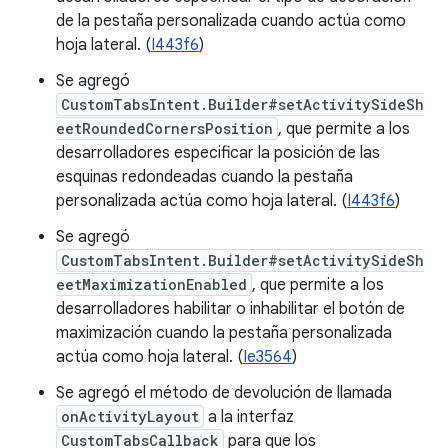
de la pestaña personalizada cuando actúa como
hoja lateral. (
I443f6
)
Se agregó
CustomTabsIntent.Builder#setActivitySideSh
eetRoundedCornersPosition
, que permite a los
desarrolladores especificar la posición de las
esquinas redondeadas cuando la pestaña
personalizada actúa como hoja lateral. (
I443f6
)
Se agregó
CustomTabsIntent.Builder#setActivitySideSh
eetMaximizationEnabled
, que permite a los
desarrolladores habilitar o inhabilitar el botón de
maximización cuando la pestaña personalizada
actúa como hoja lateral. (
Ie3564
)
Se agregó el método de devolución de llamada
onActivityLayout
a la interfaz
CustomTabsCallback
para que los